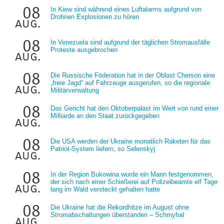
08
In Kiew sind während eines Luftalarms aufgrund von
Drohnen Explosionen zu hören
aug.
08
In Venezuela sind aufgrund der täglichen Stromausfälle
Proteste ausgebrochen
aug.
08
Die Russische Föderation hat in der Oblast Cherson eine
„freie Jagd“ auf Fahrzeuge ausgerufen, so die regionale
aug.
Militärverwaltung
08
Das Gericht hat den Oktoberpalast im Wert von rund einer
Milliarde an den Staat zurückgegeben
aug.
08
Die USA werden der Ukraine monatlich Raketen für das
Patriot-System liefern, so Selenskyj
aug.
08
In der Region Bukowina wurde ein Mann festgenommen,
der sich nach einer Schießerei auf Polizeibeamte elf Tage
aug.
lang im Wald versteckt gehalten hatte
08
Die Ukraine hat die Rekordhitze im August ohne
Stromabschaltungen überstanden – Schmyhal
aug.