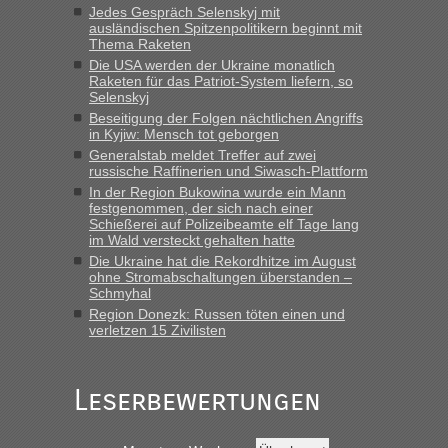
Jedes Gespräch Selenskyj mit
ausländischen Spitzenpolitikern beginnt mit
Thema Raketen
Die USA werden der Ukraine monatlich
Raketen für das Patriot-System liefern, so
Selenskyj
Beseitigung der Folgen nächtlichen Angriffs
in Kyjiw: Mensch tot geborgen
Generalstab meldet Treffer auf zwei
russische Raffinerien und Siwasch-Plattform
In der Region Bukowina wurde ein Mann
festgenommen, der sich nach einer
Schießerei auf Polizeibeamte elf Tage lang
im Wald versteckt gehalten hatte
Die Ukraine hat die Rekordhitze im August
ohne Stromabschaltungen überstanden –
Schmyhal
Region Donezk: Russen töten einen und
verletzen 15 Zivilisten
Leserbewertungen