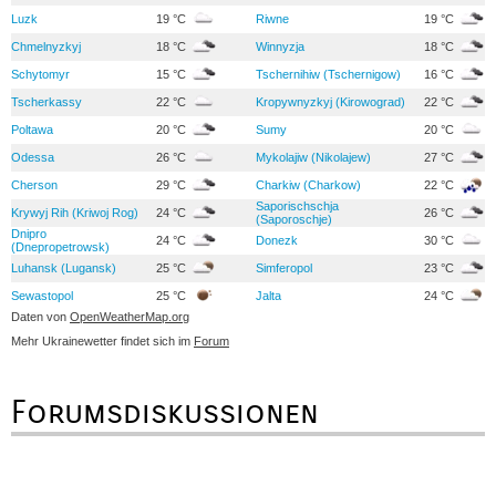
Luzk
19 °C
Riwne
19 °C
Chmelnyzkyj
18 °C
Winnyzja
18 °C
Schytomyr
15 °C
Tschernihiw (Tschernigow)
16 °C
Tscherkassy
22 °C
Kropywnyzkyj (Kirowograd)
22 °C
Poltawa
20 °C
Sumy
20 °C
Odessa
26 °C
Mykolajiw (Nikolajew)
27 °C
Cherson
29 °C
Charkiw (Charkow)
22 °C
Saporischschja
Krywyj Rih (Kriwoj Rog)
24 °C
26 °C
(Saporoschje)
Dnipro
24 °C
Donezk
30 °C
(Dnepropetrowsk)
Luhansk (Lugansk)
25 °C
Simferopol
23 °C
Sewastopol
25 °C
Jalta
24 °C
Daten von
OpenWeatherMap.org
Mehr Ukrainewetter findet sich im
Forum
Forumsdiskussionen