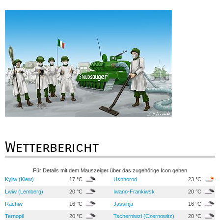
Wetterbericht
Für Details mit dem Mauszeiger über das zugehörige Icon gehen
Kyjiw (Kiew)
17 °C
Ushhorod
23 °C
Lwiw (Lemberg)
20 °C
Iwano-Frankiwsk
20 °C
Rachiw
16 °C
Jassinja
16 °C
Ternopil
20 °C
Tscherniwzi (Czernowitz)
20 °C