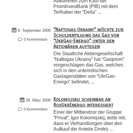
Abkommen zum Kauf der
PromInvestBank (PIB) mit dem
Teilhaber der “Delta” ...
"Naftogas Ukrainy" möchte zur
8. September 2008
Schuldentilgung das Gas von
0 Kommentare
"UkrGas-Energo" unter den
Aktionären aufteilen
Die Staatliche Aktiengesellschaft
“Naftogas Ukrainy” hat “Gasprom”
vorgeschlagen das Gas, welches
sich in den unterirdischen
Gaslagerstätten von “UkrGas-
Energo” befindet, ...
Kolomojskij scheinbar an
28. März 2008
RosUkrEnergo interessiert
0 Kommentare
Einer der Mitbesitzer der Gruppe
“Privat”, Igor Kolomojskij, teilte mit,
dass er Verhandlungen über den
Aufkauf der Anteile Dmitrij ...