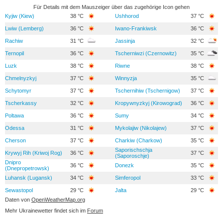
Für Details mit dem Mauszeiger über das zugehörige Icon gehen
Kyjiw (Kiew)
38 °C
Ushhorod
37 °C
Lwiw (Lemberg)
36 °C
Iwano-Frankiwsk
36 °C
Rachiw
31 °C
Jassinja
32 °C
Ternopil
36 °C
Tscherniwzi (Czernowitz)
35 °C
Luzk
38 °C
Riwne
38 °C
Chmelnyzkyj
37 °C
Winnyzja
35 °C
Schytomyr
37 °C
Tschernihiw (Tschernigow)
37 °C
Tscherkassy
32 °C
Kropywnyzkyj (Kirowograd)
36 °C
Poltawa
36 °C
Sumy
34 °C
Odessa
31 °C
Mykolajiw (Nikolajew)
37 °C
Cherson
37 °C
Charkiw (Charkow)
35 °C
Saporischschja
Krywyj Rih (Kriwoj Rog)
36 °C
37 °C
(Saporoschje)
Dnipro
36 °C
Donezk
35 °C
(Dnepropetrowsk)
Luhansk (Lugansk)
34 °C
Simferopol
33 °C
Sewastopol
29 °C
Jalta
29 °C
Daten von
OpenWeatherMap.org
Mehr Ukrainewetter findet sich im
Forum