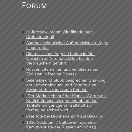
vor mir, bin sonst der Erste oder Zweite, egal, nach ca 20
Forum
Minuten wurde dann die nächste Welle...“
Berichte und Reisetipps • Re: An welchem
lev
in
Grenzübergang zwischen Polen und der Ukraine
geht es am schnellsten?
In Jaroslawl brennt Ölraffinerie nach
Drohnenangriff
„Derzeit, ist es überall sehr voll an den Grenzen Ukraine/
Aserbaidschanischer Außenminister in Kyjiw
Polen. Zb. Krakovets 100 PKW ca. 10 h Wartezeit. Wollen
eingetroffen
Montag rüber, versuchen es sehr früh.“
Die russischen Angriffe haben in fünf
Oblasten zu Stromausfällen bei den
Verbrauchern geführt
Russen töten einen und verletzen neun
Zivilisten in Region Donezk
Selenskyj und Stubb besprechen Stärkung
der Luftverteidigung und Schritte zum
Zwingen Russlands zum Frieden
„Der Markt steht auf der Kippe“: Warum die
Kraftstoffpreise steigen und ob an den
Tankstellen genügend Kraftstoff zur
Verfügung stehen wird
Drei Tote bei Drohnenangriff auf Balaklija
1330 Soldaten, 7 Luftabwehrsysteme -
Kampfverluste der Russen am Vortag