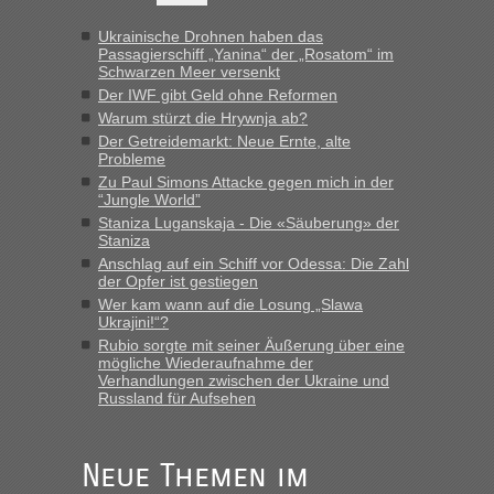
Berichte und Reisetipps • Re: An welchem
lev
in
Grenzübergang zwischen Polen und der Ukraine
Ukrainische Drohnen haben das
geht es am schnellsten?
Passagierschiff „Yanina“ der „Rosatom“ im
Schwarzen Meer versenkt
„Wir sind mit unserem Wohnmobil, wie geplant am Montag
Der IWF gibt Geld ohne Reformen
15.6. in Krakovets rüber. Sehr zeitig los gegen 5 Uhr in der
Warum stürzt die Hrywnja ab?
Früh. Mit sehr sehr wenig Verkehr, super bis zur Grenze. Nur
Der Getreidemarkt: Neue Ernte, alte
8 PKW vor der Schranke....“
Probleme
Zu Paul Simons Attacke gegen mich in der
Berichte und Reisetipps • Re: An welchem
“Jungle World”
Frank
in
Grenzübergang zwischen Polen und der Ukraine
Staniza Luganskaja - Die «Säuberung» der
Staniza
geht es am schnellsten?
Anschlag auf ein Schiff vor Odessa: Die Zahl
der Opfer ist gestiegen
„Gestern 6 Stunden warten vor der Grenze Richtung Polen
Wer kam wann auf die Losung „Slawa
in Krakowez mit dem Kleinbus. Abfertigung ging dann
Ukrajini!“?
schnell da auch Passagiere mit EU-Pass dabei waren“
Rubio sorgte mit seiner Äußerung über eine
mögliche Wiederaufnahme der
Berichte und Reisetipps • Re: An
Bernd D-UA
in
Verhandlungen zwischen der Ukraine und
welchem Grenzübergang zwischen Polen und
Russland für Aufsehen
der Ukraine geht es am schnellsten?
„Bin am Montag 15.6.26 um 8 Uhr in Urgyniw ausgereist,
Neue Themen im
das erste Mal an einem Montagmorgen ca. 15 Fahrzeuge