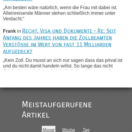
„Am besten wäre natürlich, wenn die Frau mit dabei ist.
Alleinreisende Männer stehen schließlich immer unter
Verdacht.“
Recht, Visa und Dokumente • Re: Seit
Frank
in
Anfang des Jahres haben die Zollbeamten
Verstöße im Wert von fast 11 Milliarden
aufgedeckt
„Kein Zoll. Du musst an sich nur sagen dass das privat ist
und du nicht damit handeln willst. So lange das nicht
Originalverpackt ist und ersichlich das nicht neu sollte es
keine Probleme geben“
Recht, Visa und Dokumente • Deklaration
Eric
in
gebrauchter Kleidung beim Zoll
Meistaufgerufene
„Hallo Leute, ich weiß nicht, ob ich hier richtig bin mit meiner
Anfrage. Ich möchte 4 Umzugskartons mit gebrauchter
Artikel
Straßen Kleidung bei der Einreise in die Ukraine
mitnehmen. Es ist gebrauchte Kleidung...“
Monat
Woche
Tag