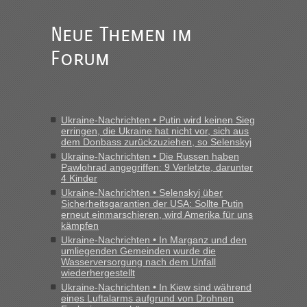
Anfrage. Ich möchte 4 Umzugskartons mit gebrauchter
Straßen Kleidung bei der Einreise in die Ukraine
mitnehmen. Es ist gebrauchte Kleidung...“
Neue Themen im
Forum
Berichte und Reisetipps • Re: An welchem
lev
in
Grenzübergang zwischen Polen und der Ukraine
geht es am schnellsten?
„Wir sind mit unserem Wohnmobil, wie geplant am Montag
Ukraine-Nachrichten • Putin wird keinen Sieg
15.6. in Krakovets rüber. Sehr zeitig los gegen 5 Uhr in der
erringen, die Ukraine hat nicht vor, sich aus
Früh. Mit sehr sehr wenig Verkehr, super bis zur Grenze. Nur
dem Donbass zurückzuziehen, so Selenskyj
8 PKW vor der Schranke....“
Ukraine-Nachrichten • Die Russen haben
Pawlohrad angegriffen: 9 Verletzte, darunter
Berichte und Reisetipps • Re: An welchem
Frank
in
4 Kinder
Grenzübergang zwischen Polen und der Ukraine
Ukraine-Nachrichten • Selenskyj über
Sicherheitsgarantien der USA: Sollte Putin
geht es am schnellsten?
erneut einmarschieren, wird Amerika für uns
kämpfen
„Gestern 6 Stunden warten vor der Grenze Richtung Polen
Ukraine-Nachrichten • In Marganz und den
in Krakowez mit dem Kleinbus. Abfertigung ging dann
umliegenden Gemeinden wurde die
schnell da auch Passagiere mit EU-Pass dabei waren“
Wasserversorgung nach dem Unfall
wiederhergestellt
Berichte und Reisetipps • Re: An
Bernd D-UA
in
Ukraine-Nachrichten • In Kiew sind während
welchem Grenzübergang zwischen Polen und
eines Luftalarms aufgrund von Drohnen