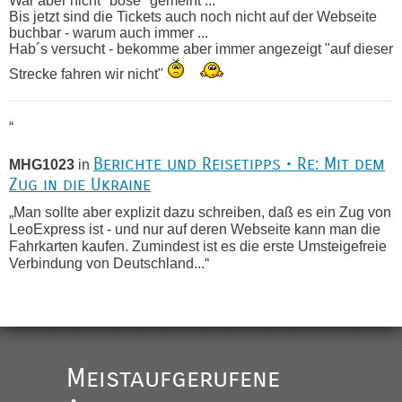
War aber nicht "böse" gemeint ...
Bis jetzt sind die Tickets auch noch nicht auf der Webseite
buchbar - warum auch immer ...
Hab´s versucht - bekomme aber immer angezeigt "auf dieser
Strecke fahren wir nicht"
“
Berichte und Reisetipps • Re: Mit dem
MHG1023
in
Zug in die Ukraine
„Man sollte aber explizit dazu schreiben, daß es ein Zug von
LeoExpress ist - und nur auf deren Webseite kann man die
Fahrkarten kaufen. Zumindest ist es die erste Umsteigefreie
Verbindung von Deutschland...“
Recht, Visa und Dokumente • Re:
Eric
in
Deklaration gebrauchter Kleidung beim Zoll
„Vielen Dank, mit einem Briefchen meiner Frau im Gepäck
gab es keine Probleme“
Meistaufgerufene