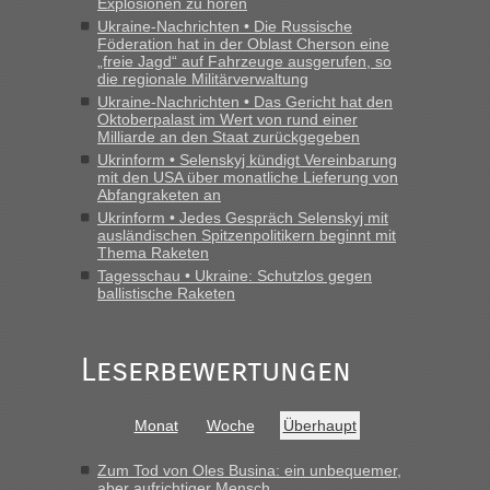
Explosionen zu hören
der Ukraine geht es am schnellsten?
Ukraine-Nachrichten • Die Russische
Föderation hat in der Oblast Cherson eine
„Bin am Montag 15.6.26 um 8 Uhr in Urgyniw ausgereist,
„freie Jagd“ auf Fahrzeuge ausgerufen, so
das erste Mal an einem Montagmorgen ca. 15 Fahrzeuge
die regionale Militärverwaltung
vor mir, bin sonst der Erste oder Zweite, egal, nach ca 20
Ukraine-Nachrichten • Das Gericht hat den
Minuten wurde dann die nächste Welle...“
Oktoberpalast im Wert von rund einer
Milliarde an den Staat zurückgegeben
Berichte und Reisetipps • Re: An welchem
lev
in
Ukrinform • Selenskyj kündigt Vereinbarung
Grenzübergang zwischen Polen und der Ukraine
mit den USA über monatliche Lieferung von
Abfangraketen an
geht es am schnellsten?
Ukrinform • Jedes Gespräch Selenskyj mit
ausländischen Spitzenpolitikern beginnt mit
„Derzeit, ist es überall sehr voll an den Grenzen Ukraine/
Thema Raketen
Polen. Zb. Krakovets 100 PKW ca. 10 h Wartezeit. Wollen
Tagesschau • Ukraine: Schutzlos gegen
Montag rüber, versuchen es sehr früh.“
ballistische Raketen
Leserbewertungen
Monat
Woche
Überhaupt
Zum Tod von Oles Busina: ein unbequemer,
aber aufrichtiger Mensch