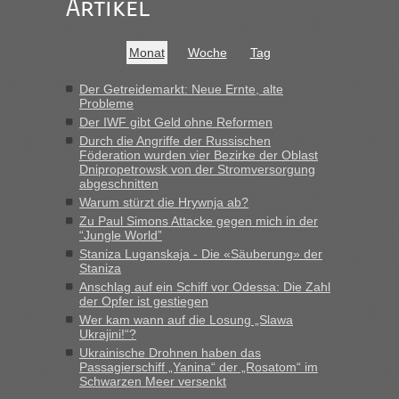
Recht, Visa und Dokumente • Re: Seit
Artikel
Anuleb
in
Anfang des Jahres haben die Zollbeamten
Verstöße im Wert von fast 11 Milliarden
Monat
Woche
Tag
aufgedeckt
„Am besten wäre natürlich, wenn die Frau mit dabei ist.
Der Getreidemarkt: Neue Ernte, alte
Probleme
Alleinreisende Männer stehen schließlich immer unter
Der IWF gibt Geld ohne Reformen
Verdacht.“
Durch die Angriffe der Russischen
Föderation wurden vier Bezirke der Oblast
Recht, Visa und Dokumente • Re: Seit
Frank
in
Dnipropetrowsk von der Stromversorgung
Anfang des Jahres haben die Zollbeamten
abgeschnitten
Verstöße im Wert von fast 11 Milliarden
Warum stürzt die Hrywnja ab?
aufgedeckt
Zu Paul Simons Attacke gegen mich in der
“Jungle World”
„Kein Zoll. Du musst an sich nur sagen dass das privat ist
Staniza Luganskaja - Die «Säuberung» der
und du nicht damit handeln willst. So lange das nicht
Staniza
Originalverpackt ist und ersichlich das nicht neu sollte es
Anschlag auf ein Schiff vor Odessa: Die Zahl
keine Probleme geben“
der Opfer ist gestiegen
Wer kam wann auf die Losung „Slawa
Recht, Visa und Dokumente • Deklaration
Ukrajini!“?
Eric
in
Ukrainische Drohnen haben das
gebrauchter Kleidung beim Zoll
Passagierschiff „Yanina“ der „Rosatom“ im
Schwarzen Meer versenkt
„Hallo Leute, ich weiß nicht, ob ich hier richtig bin mit meiner