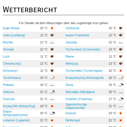
Wetterbericht
Für Details mit dem Mauszeiger über das zugehörige Icon gehen
Kyjiw (Kiew)
15 °C
Ushhorod
15 °C
Lwiw (Lemberg)
11 °C
Iwano-Frankiwsk
12 °C
Rachiw
12 °C
Jassinja
12 °C
Ternopil
12 °C
Tscherniwzi (Czernowitz)
13 °C
Luzk
11 °C
Riwne
11 °C
Chmelnyzkyj
12 °C
Winnyzja
13 °C
Schytomyr
11 °C
Tschernihiw (Tschernigow)
10 °C
Tscherkassy
16 °C
Kropywnyzkyj (Kirowograd)
16 °C
Poltawa
16 °C
Sumy
15 °C
Odessa
21 °C
Mykolajiw (Nikolajew)
20 °C
Cherson
21 °C
Charkiw (Charkow)
17 °C
Saporischschja
Krywyj Rih (Kriwoj Rog)
18 °C
21 °C
(Saporoschje)
Dnipro
20 °C
Donezk
23 °C
(Dnepropetrowsk)
Luhansk (Lugansk)
21 °C
Simferopol
21 °C