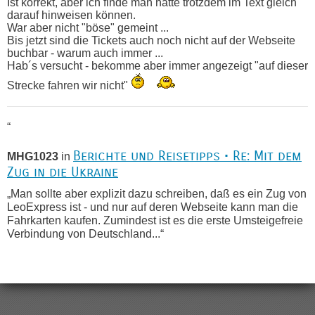
Ist korrekt, aber ich finde man hätte trotzdem im Text gleich
darauf hinweisen können.
War aber nicht "böse" gemeint ...
Bis jetzt sind die Tickets auch noch nicht auf der Webseite
buchbar - warum auch immer ...
Hab´s versucht - bekomme aber immer angezeigt "auf dieser
Strecke fahren wir nicht"
“
Berichte und Reisetipps • Re: Mit dem
MHG1023
in
Zug in die Ukraine
„Man sollte aber explizit dazu schreiben, daß es ein Zug von
LeoExpress ist - und nur auf deren Webseite kann man die
Fahrkarten kaufen. Zumindest ist es die erste Umsteigefreie
Verbindung von Deutschland...“
Recht, Visa und Dokumente • Re:
Eric
in
Deklaration gebrauchter Kleidung beim Zoll
„Vielen Dank, mit einem Briefchen meiner Frau im Gepäck
gab es keine Probleme“