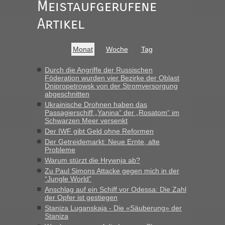
Meistaufgerufene
Recht, Visa und Dokumente • Re: Seit
Artikel
Anuleb
in
Anfang des Jahres haben die Zollbeamten
Verstöße im Wert von fast 11 Milliarden
Monat
Woche
Tag
aufgedeckt
„Am besten wäre natürlich, wenn die Frau mit dabei ist.
Durch die Angriffe der Russischen
Föderation wurden vier Bezirke der Oblast
Alleinreisende Männer stehen schließlich immer unter
Dnipropetrowsk von der Stromversorgung
Verdacht.“
abgeschnitten
Ukrainische Drohnen haben das
Recht, Visa und Dokumente • Re: Seit
Frank
in
Passagierschiff „Yanina“ der „Rosatom“ im
Anfang des Jahres haben die Zollbeamten
Schwarzen Meer versenkt
Verstöße im Wert von fast 11 Milliarden
Der IWF gibt Geld ohne Reformen
Der Getreidemarkt: Neue Ernte, alte
aufgedeckt
Probleme
„Kein Zoll. Du musst an sich nur sagen dass das privat ist
Warum stürzt die Hrywnja ab?
und du nicht damit handeln willst. So lange das nicht
Zu Paul Simons Attacke gegen mich in der
Originalverpackt ist und ersichlich das nicht neu sollte es
“Jungle World”
keine Probleme geben“
Anschlag auf ein Schiff vor Odessa: Die Zahl
der Opfer ist gestiegen
Recht, Visa und Dokumente • Deklaration
Staniza Luganskaja - Die «Säuberung» der
Eric
in
Staniza
gebrauchter Kleidung beim Zoll