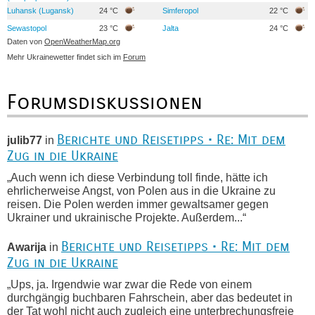
Luhansk (Lugansk)
24 °C
Simferopol
22 °C
Sewastopol
23 °C
Jalta
24 °C
Daten von
OpenWeatherMap.org
Mehr Ukrainewetter findet sich im
Forum
Forumsdiskussionen
Berichte und Reisetipps • Re: Mit dem
julib77
in
Zug in die Ukraine
„Auch wenn ich diese Verbindung toll finde, hätte ich
ehrlicherweise Angst, von Polen aus in die Ukraine zu
reisen. Die Polen werden immer gewaltsamer gegen
Ukrainer und ukrainische Projekte. Außerdem...“
Berichte und Reisetipps • Re: Mit dem
Awarija
in
Zug in die Ukraine
„Ups, ja. Irgendwie war zwar die Rede von einem
durchgängig buchbaren Fahrschein, aber das bedeutet in
der Tat wohl nicht auch zugleich eine unterbrechungsfreie