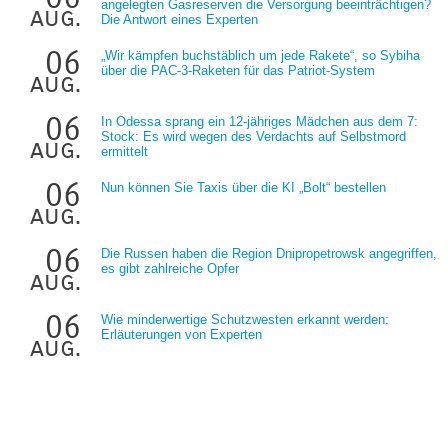
angelegten Gasreserven die Versorgung beeinträchtigen?
aug.
Die Antwort eines Experten
06
„Wir kämpfen buchstäblich um jede Rakete“, so Sybiha
über die PAC-3-Raketen für das Patriot-System
aug.
06
In Odessa sprang ein 12-jähriges Mädchen aus dem 7:
Stock: Es wird wegen des Verdachts auf Selbstmord
aug.
ermittelt
06
Nun können Sie Taxis über die KI „Bolt“ bestellen
aug.
06
Die Russen haben die Region Dnipropetrowsk angegriffen,
es gibt zahlreiche Opfer
aug.
06
Wie minderwertige Schutzwesten erkannt werden:
Erläuterungen von Experten
aug.