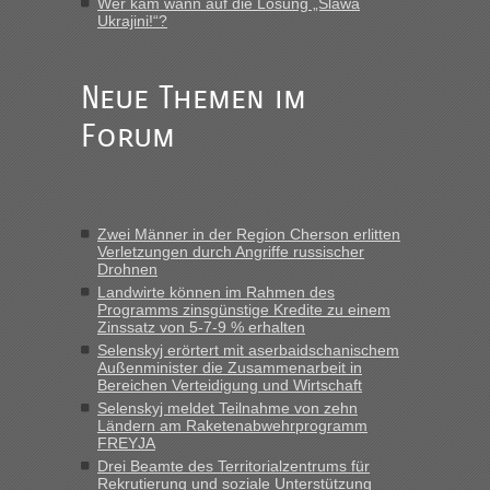
Wer kam wann auf die Losung „Slawa
Ukrajini!“?
„Hallo Leute, ich weiß nicht, ob ich hier richtig bin mit meiner
Anfrage. Ich möchte 4 Umzugskartons mit gebrauchter
Straßen Kleidung bei der Einreise in die Ukraine
mitnehmen. Es ist gebrauchte Kleidung...“
Neue Themen im
Forum
Berichte und Reisetipps • Re: An welchem
lev
in
Grenzübergang zwischen Polen und der Ukraine
geht es am schnellsten?
„Wir sind mit unserem Wohnmobil, wie geplant am Montag
Zwei Männer in der Region Cherson erlitten
15.6. in Krakovets rüber. Sehr zeitig los gegen 5 Uhr in der
Verletzungen durch Angriffe russischer
Früh. Mit sehr sehr wenig Verkehr, super bis zur Grenze. Nur
Drohnen
8 PKW vor der Schranke....“
Landwirte können im Rahmen des
Programms zinsgünstige Kredite zu einem
Berichte und Reisetipps • Re: An welchem
Frank
in
Zinssatz von 5-7-9 % erhalten
Grenzübergang zwischen Polen und der Ukraine
Selenskyj erörtert mit aserbaidschanischem
Außenminister die Zusammenarbeit in
geht es am schnellsten?
Bereichen Verteidigung und Wirtschaft
„Gestern 6 Stunden warten vor der Grenze Richtung Polen
Selenskyj meldet Teilnahme von zehn
Ländern am Raketenabwehrprogramm
in Krakowez mit dem Kleinbus. Abfertigung ging dann
FREYJA
schnell da auch Passagiere mit EU-Pass dabei waren“
Drei Beamte des Territorialzentrums für
Rekrutierung und soziale Unterstützung