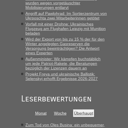
Berichte und Reisetipps • Re: An
Bernd D-UA
in
wurden wegen vorgetäuschter
welchem Grenzübergang zwischen Polen und
Mobilisierungen entlarvt
der Ukraine geht es am schnellsten?
Angriff auf Pawlohrad: Im Sortierzentrum von
Ukrposchta zwei Mitarbeiterinnen getötet
„Bin am Montag 15.6.26 um 8 Uhr in Urgyniw ausgereist,
Vorfall mit einer Drohne: Ukrainisches
das erste Mal an einem Montagmorgen ca. 15 Fahrzeuge
Flugzeug am Flughafen Leipzig mit Munition
beladen
vor mir, bin sonst der Erste oder Zweite, egal, nach ca 20
Minuten wurde dann die nächste Welle...“
Wird der Export von bis zu 15 % der für den
Winter angelegten Gasreserven die
Versorgung beeinträchtigen? Die Antwort
Berichte und Reisetipps • Re: An welchem
lev
in
eines Experten
Grenzübergang zwischen Polen und der Ukraine
Außenminister: Wir kämpfen buchstäblich
geht es am schnellsten?
um jede Patriot-Rakete, die Beratungen
bezüglich der Lizenzen dauern an
„Derzeit, ist es überall sehr voll an den Grenzen Ukraine/
Projekt Freya und ukrainische Ballistik:
Polen. Zb. Krakovets 100 PKW ca. 10 h Wartezeit. Wollen
Selenskyj erhofft Ergebnisse 2026-2027
Montag rüber, versuchen es sehr früh.“
Leserbewertungen
Monat
Woche
Überhaupt
Zum Tod von Oles Busina: ein unbequemer,