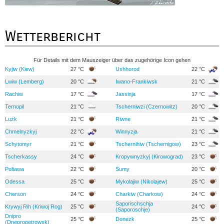
Wetterbericht
Für Details mit dem Mauszeiger über das zugehörige Icon gehen
Kyjiw (Kiew)
27 °C
Ushhorod
22 °C
Lwiw (Lemberg)
20 °C
Iwano-Frankiwsk
21 °C
Rachiw
17 °C
Jassinja
17 °C
Ternopil
21 °C
Tscherniwzi (Czernowitz)
20 °C
Luzk
21 °C
Riwne
21 °C
Chmelnyzkyj
22 °C
Winnyzja
21 °C
Schytomyr
21 °C
Tschernihiw (Tschernigow)
23 °C
Tscherkassy
24 °C
Kropywnyzkyj (Kirowograd)
23 °C
Poltawa
22 °C
Sumy
20 °C
Odessa
25 °C
Mykolajiw (Nikolajew)
25 °C
Cherson
24 °C
Charkiw (Charkow)
24 °C
Saporischschja
Krywyj Rih (Kriwoj Rog)
25 °C
24 °C
(Saporoschje)
Dnipro
25 °C
Donezk
25 °C
(Dnepropetrowsk)