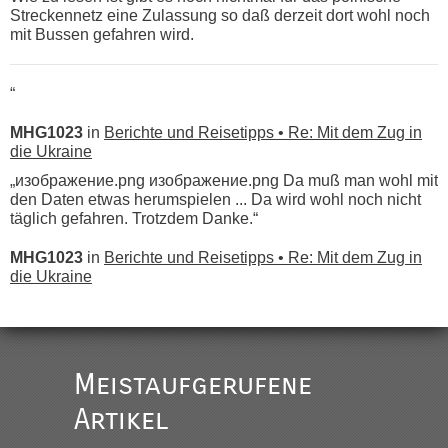
Streckennetz eine Zulassung so daß derzeit dort wohl noch
mit Bussen gefahren wird.
“
MHG1023
in
Berichte und Reisetipps • Re: Mit dem Zug in
die Ukraine
„изображение.png изображение.png Da muß man wohl mit
den Daten etwas herumspielen ... Da wird wohl noch nicht
täglich gefahren. Trotzdem Danke.“
MHG1023
in
Berichte und Reisetipps • Re: Mit dem Zug in
die Ukraine
„
Der Link zum Anbieter ist ja da.
Meistaufgerufene
Ist korrekt, aber ich finde man hätte trotzdem im Text gleich
darauf hinweisen können.
Artikel
War aber nicht "böse" gemeint ...
Bis jetzt sind die Tickets auch noch nicht auf der Webseite