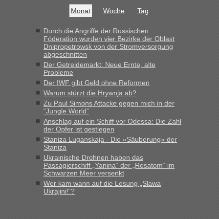
buchbar - warum auch immer ...
Monat
Woche
Tag
Hab´s versucht - bekomme aber immer angezeigt "auf dieser
Strecke fahren wir nicht"
Durch die Angriffe der Russischen
Föderation wurden vier Bezirke der Oblast
Dnipropetrowsk von der Stromversorgung
abgeschnitten
“
Der Getreidemarkt: Neue Ernte, alte
Probleme
MHG1023
in
Berichte und Reisetipps • Re: Mit dem Zug in
Der IWF gibt Geld ohne Reformen
die Ukraine
Warum stürzt die Hrywnja ab?
„Man sollte aber explizit dazu schreiben, daß es ein Zug von
Zu Paul Simons Attacke gegen mich in der
LeoExpress ist - und nur auf deren Webseite kann man die
“Jungle World”
Fahrkarten kaufen. Zumindest ist es die erste Umsteigefreie
Anschlag auf ein Schiff vor Odessa: Die Zahl
Verbindung von Deutschland...“
der Opfer ist gestiegen
Staniza Luganskaja - Die «Säuberung» der
Staniza
Eric
in
Recht, Visa und Dokumente • Re: Deklaration
gebrauchter Kleidung beim Zoll
Ukrainische Drohnen haben das
Passagierschiff „Yanina“ der „Rosatom“ im
„Vielen Dank, mit einem Briefchen meiner Frau im Gepäck
Schwarzen Meer versenkt
gab es keine Probleme“
Wer kam wann auf die Losung „Slawa
Ukrajini!“?
Anuleb
in
Recht, Visa und Dokumente • Re: Seit Anfang
des Jahres haben die Zollbeamten Verstöße im Wert von
fast 11 Milliarden aufgedeckt