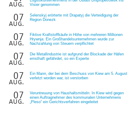
Logistikunternehmens in der Oblast Dnipropetrowsk ins
aug.
Visier genommen
07
Selenskyj erörterte mit Drapatyj die Verteidigung der
Region Donezk
aug.
07
Fiktive Kraftstoffkäufe in Höhe von mehreren Millionen
Hrywnja: Ein Großhandelsunternehmen wurde zur
aug.
Nachzahlung von Steuern verpflichtet
07
Die Metallindustrie ist aufgrund der Blockade der Häfen
ernsthaft gefährdet, so ein Experte
aug.
07
Ein Mann, der bei dem Beschuss von Kiew am 5. August
verletzt worden war, ist verstorben
aug.
07
Veruntreuung von Haushaltsmitteln: In Kiew wird gegen
einen Auftragnehmer des kommunalen Unternehmens
aug.
„Pleso“ ein Gerichtsverfahren eingeleitet