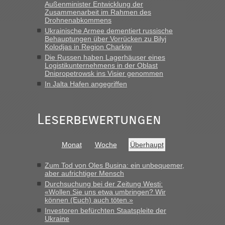
schnellsten?
Außenminister Entwicklung der
Zusammenarbeit im Rahmen des
„Wir sind mit unserem Wohnmobil, wie geplant am Montag
Drohnenabkommens
15.6. in Krakovets rüber. Sehr zeitig los gegen 5 Uhr in der
Ukrainische Armee dementiert russische
Früh. Mit sehr sehr wenig Verkehr, super bis zur Grenze. Nur
Behauptungen über Vorrücken zu Bilyj
8 PKW vor der Schranke....“
Kolodjas in Region Charkiw
Die Russen haben Lagerhäuser eines
Frank
in
Berichte und Reisetipps • Re: An welchem
Logistikunternehmens in der Oblast
Grenzübergang zwischen Polen und der Ukraine geht es am
Dnipropetrowsk ins Visier genommen
schnellsten?
In Jalta Hafen angegriffen
„Gestern 6 Stunden warten vor der Grenze Richtung Polen
in Krakowez mit dem Kleinbus. Abfertigung ging dann
Leserbewertungen
schnell da auch Passagiere mit EU-Pass dabei waren“
Bernd D-UA
in
Berichte und Reisetipps • Re: An welchem
Monat
Woche
Überhaupt
Grenzübergang zwischen Polen und der Ukraine geht es am
schnellsten?
Zum Tod von Oles Busina: ein unbequemer,
„Bin am Montag 15.6.26 um 8 Uhr in Urgyniw ausgereist,
aber aufrichtiger Mensch
das erste Mal an einem Montagmorgen ca. 15 Fahrzeuge
Durchsuchung bei der Zeitung Westi:
vor mir, bin sonst der Erste oder Zweite, egal, nach ca 20
«Wollen Sie uns etwa umbringen? Wir
Minuten wurde dann die nächste Welle...“
können (Euch) auch töten.»
Investoren befürchten Staatspleite der
lev
in
Berichte und Reisetipps • Re: An welchem
Ukraine