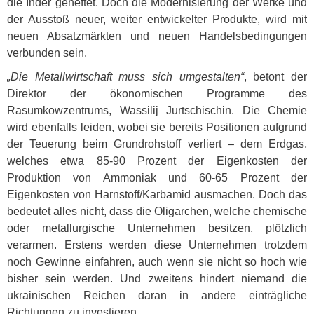
die Inder geheftet. Doch die Modernisierung der Werke und
der Ausstoß neuer, weiter entwickelter Produkte, wird mit
neuen Absatzmärkten und neuen Handelsbedingungen
verbunden sein.
„Die Metallwirtschaft muss sich umgestalten“
, betont der
Direktor der ökonomischen Programme des
Rasumkowzentrums, Wassilij Jurtschischin. Die Chemie
wird ebenfalls leiden, wobei sie bereits Positionen aufgrund
der Teuerung beim Grundrohstoff verliert – dem Erdgas,
welches etwa 85-90 Prozent der Eigenkosten der
Produktion von Ammoniak und 60-65 Prozent der
Eigenkosten von Harnstoff/Karbamid ausmachen. Doch das
bedeutet alles nicht, dass die Oligarchen, welche chemische
oder metallurgische Unternehmen besitzen, plötzlich
verarmen. Erstens werden diese Unternehmen trotzdem
noch Gewinne einfahren, auch wenn sie nicht so hoch wie
bisher sein werden. Und zweitens hindert niemand die
ukrainischen Reichen daran in andere einträgliche
Richtungen zu investieren.