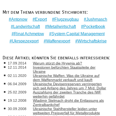
Mit dem Thema verbundene Stichworte:
Antonow
Export
Flugzeugbau
Jushmasch
Landwirtschaft
Metallwirtschaft
Pocketbook
Rinat Achmetow
System Capital Management
Ukrspezexport
Waffenexport
Wirtschaftskrise
Diese Artikel könnten Sie ebenfalls interessieren:
17.09.2014
Warum stürzt die Hrywnja ab?
12.11.2014
Investoren befürchten Staatspleite der
Ukraine
02.11.2020
Ukrainische Waffen: Was die Ukraine auf
dem Waffenmarkt verkauft und kauft
06.04.2009
Ukrainische Devisenreserven verringerten
sich seit Anfang des Jahres um 7 Mrd. Dollar
25.02.2009
Auszahlung der zweiten Tranche des IWF
weiterhin gefährdet
19.12.2008
Wladimir Stelmach droht die Entlassung als
Zentralbankchef
30.09.2008
Ukrainische Stahlhersteller leiden unter
weltweiten Preisverfall für Metallprodukte