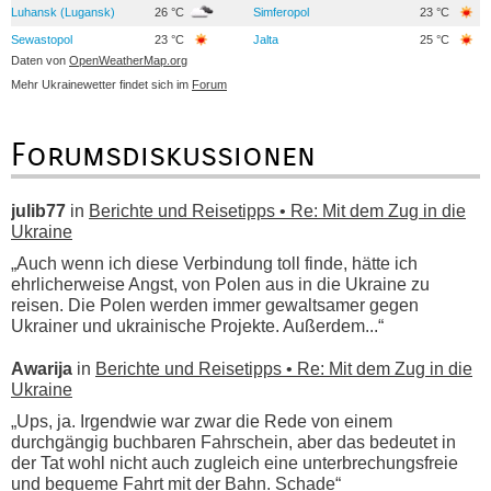
Luhansk (Lugansk)
26 °C
Simferopol
23 °C
Sewastopol
23 °C
Jalta
25 °C
Daten von
OpenWeatherMap.org
Mehr Ukrainewetter findet sich im
Forum
Forumsdiskussionen
julib77
in
Berichte und Reisetipps • Re: Mit dem Zug in die
Ukraine
„Auch wenn ich diese Verbindung toll finde, hätte ich
ehrlicherweise Angst, von Polen aus in die Ukraine zu
reisen. Die Polen werden immer gewaltsamer gegen
Ukrainer und ukrainische Projekte. Außerdem...“
Awarija
in
Berichte und Reisetipps • Re: Mit dem Zug in die
Ukraine
„Ups, ja. Irgendwie war zwar die Rede von einem
durchgängig buchbaren Fahrschein, aber das bedeutet in
der Tat wohl nicht auch zugleich eine unterbrechungsfreie
und bequeme Fahrt mit der Bahn. Schade“