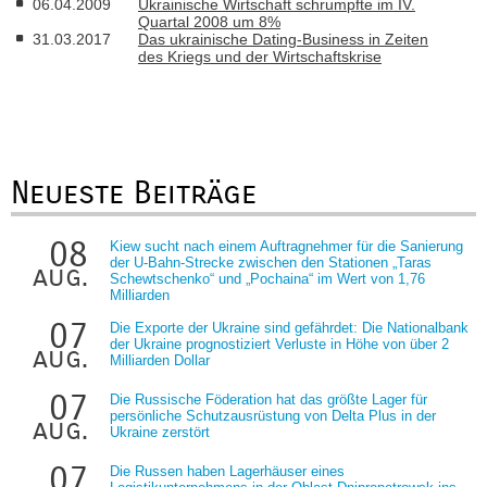
06.04.2009
Ukrainische Wirtschaft schrumpfte im IV.
Quartal 2008 um 8%
31.03.2017
Das ukrainische Dating-Business in Zeiten
des Kriegs und der Wirtschaftskrise
Neueste Beiträge
08
Kiew sucht nach einem Auftragnehmer für die Sanierung
der U-Bahn-Strecke zwischen den Stationen „Taras
aug.
Schewtschenko“ und „Pochaina“ im Wert von 1,76
Milliarden
07
Die Exporte der Ukraine sind gefährdet: Die Nationalbank
der Ukraine prognostiziert Verluste in Höhe von über 2
aug.
Milliarden Dollar
07
Die Russische Föderation hat das größte Lager für
persönliche Schutzausrüstung von Delta Plus in der
aug.
Ukraine zerstört
07
Die Russen haben Lagerhäuser eines