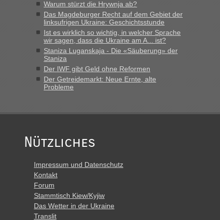
Grenzübergang zwischen Polen und der Ukraine geht es am
Warum stürzt die Hrywnja ab?
schnellsten?
Das Magdeburger Recht auf dem Gebiet der
linksufrigen Ukraine: Geschichtsstunde
„Derzeit, ist es überall sehr voll an den Grenzen Ukraine/
Ist es wirklich so wichtig, in welcher Sprache
Polen. Zb. Krakovets 100 PKW ca. 10 h Wartezeit. Wollen
wir sagen, dass die Ukraine am A... ist?
Montag rüber, versuchen es sehr früh.“
Staniza Luganskaja - Die «Säuberung» der
Staniza
Der IWF gibt Geld ohne Reformen
Der Getreidemarkt: Neue Ernte, alte
Probleme
Nützliches
Impressum und Datenschutz
Kontakt
Forum
Stammtisch Kiew/Kyjiw
Das Wetter in der Ukraine
Translit