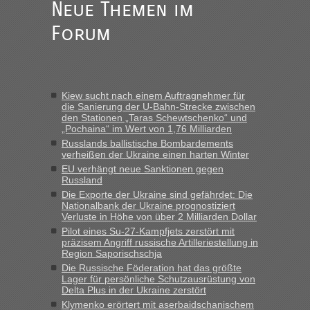
Neue Themen im
„Am besten wäre natürlich, wenn die Frau mit dabei ist.
Forum
Alleinreisende Männer stehen schließlich immer unter
Verdacht.“
Frank
in
Recht, Visa und Dokumente • Re: Seit Anfang des
Jahres haben die Zollbeamten Verstöße im Wert von fast 11
Kiew sucht nach einem Auftragnehmer für
Milliarden aufgedeckt
die Sanierung der U-Bahn-Strecke zwischen
den Stationen „Taras Schewtschenko“ und
„Kein Zoll. Du musst an sich nur sagen dass das privat ist
„Pochaina“ im Wert von 1,76 Milliarden
und du nicht damit handeln willst. So lange das nicht
Russlands ballistische Bombardements
Originalverpackt ist und ersichlich das nicht neu sollte es
verheißen der Ukraine einen harten Winter
keine Probleme geben“
EU verhängt neue Sanktionen gegen
Russland
Eric
in
Recht, Visa und Dokumente • Deklaration
Die Exporte der Ukraine sind gefährdet: Die
gebrauchter Kleidung beim Zoll
Nationalbank der Ukraine prognostiziert
Verluste in Höhe von über 2 Milliarden Dollar
„Hallo Leute, ich weiß nicht, ob ich hier richtig bin mit meiner
Pilot eines Su-27-Kampfjets zerstört mit
Anfrage. Ich möchte 4 Umzugskartons mit gebrauchter
präzisem Angriff russische Artilleriestellung in
Straßen Kleidung bei der Einreise in die Ukraine
Region Saporischschja
mitnehmen. Es ist gebrauchte Kleidung...“
Die Russische Föderation hat das größte
Lager für persönliche Schutzausrüstung von
lev
in
Berichte und Reisetipps • Re: An welchem
Delta Plus in der Ukraine zerstört
Grenzübergang zwischen Polen und der Ukraine geht es am
Klymenko erörtert mit aserbaidschanischem