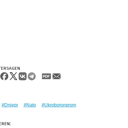
tersagen
Dnjepr
Nato
Ukroboronprom
eren: