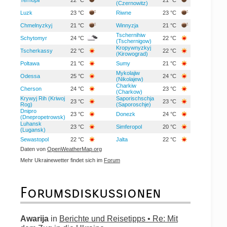
(Czernowitz)
Luzk
23 °C
Riwne
23 °C
Chmelnyzkyj
21 °C
Winnyzja
21 °C
Tschernihiw
Schytomyr
24 °C
22 °C
(Tschernigow)
Kropywnyzkyj
Tscherkassy
22 °C
22 °C
(Kirowograd)
Poltawa
21 °C
Sumy
21 °C
Mykolajiw
Odessa
25 °C
24 °C
(Nikolajew)
Charkiw
Cherson
24 °C
23 °C
(Charkow)
Krywyj Rih (Kriwoj
Saporischschja
23 °C
23 °C
Rog)
(Saporoschje)
Dnipro
23 °C
Donezk
24 °C
(Dnepropetrowsk)
Luhansk
23 °C
Simferopol
20 °C
(Lugansk)
Sewastopol
22 °C
Jalta
22 °C
Daten von
OpenWeatherMap.org
Mehr Ukrainewetter findet sich im
Forum
Forumsdiskussionen
Awarija
in
Berichte und Reisetipps • Re: Mit