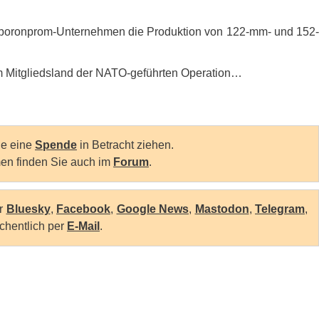
roboronprom-Unternehmen die Produktion von 122-mm- und 152-
Mitgliedsland der
NATO
-geführten Operation…
Sie eine
Spende
in Betracht ziehen.
en finden Sie auch im
Forum
.
er
Bluesky
,
Facebook
,
Google News
,
Mastodon
,
Telegram
,
chentlich per
E-Mail
.