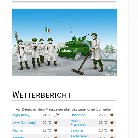
Wetterbericht
Für Details mit dem Mauszeiger über das zugehörige Icon gehen
Kyjiw (Kiew)
24 °C
Ushhorod
23 °C
Iwano-
Lwiw (Lemberg)
22 °C
21 °C
Frankiwsk
Rachiw
17 °C
Jassinja
18 °C
Tscherniwzi
Ternopil
22 °C
21 °C