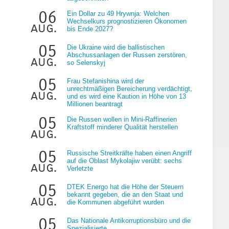
06
Ein Dollar zu 49 Hrywnja: Welchen
Wechselkurs prognostizieren Ökonomen
aug.
bis Ende 2027?
05
Die Ukraine wird die ballistischen
Abschussanlagen der Russen zerstören,
aug.
so Selenskyj
g
05
Frau Stefanishina wird der
unrechtmäßigen Bereicherung verdächtigt,
aug.
und es wird eine Kaution in Höhe von 13
Millionen beantragt
05
Die Russen wollen in Mini-Raffinerien
Kraftstoff minderer Qualität herstellen
aug.
05
Russische Streitkräfte haben einen Angriff
auf die Oblast Mykolajiw verübt: sechs
aug.
Verletzte
05
DTEK Energo hat die Höhe der Steuern
bekannt gegeben, die an den Staat und
aug.
die Kommunen abgeführt wurden
05
Das Nationale Antikorruptionsbüro und die
Spezialisierte