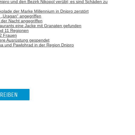
nipro und den Bezirk Nikopol verübt; es sind Schäden zu
olade der Marke Millennium in Dnipro zerstört
 „Uragan“ angegriffen
 der Nacht angegriffen
taurants eine Jacke mit Granaten gefunden
und 11 Regionen
 2 Frauen
were Ausrüstung gespendet
a und Pawlohrad in der Region Dnipro
REIBEN