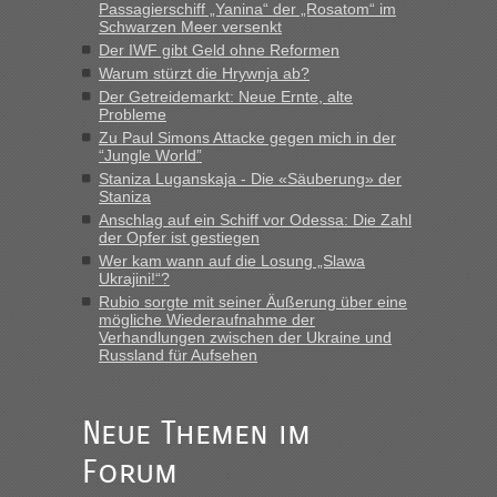
Passagierschiff „Yanina“ der „Rosatom“ im
Originalverpackt ist und ersichlich das nicht neu sollte es
Schwarzen Meer versenkt
keine Probleme geben“
Der IWF gibt Geld ohne Reformen
Warum stürzt die Hrywnja ab?
Eric
in
Recht, Visa und Dokumente • Deklaration
Der Getreidemarkt: Neue Ernte, alte
gebrauchter Kleidung beim Zoll
Probleme
„Hallo Leute, ich weiß nicht, ob ich hier richtig bin mit meiner
Zu Paul Simons Attacke gegen mich in der
Anfrage. Ich möchte 4 Umzugskartons mit gebrauchter
“Jungle World”
Straßen Kleidung bei der Einreise in die Ukraine
Staniza Luganskaja - Die «Säuberung» der
mitnehmen. Es ist gebrauchte Kleidung...“
Staniza
Anschlag auf ein Schiff vor Odessa: Die Zahl
lev
in
Berichte und Reisetipps • Re: An welchem
der Opfer ist gestiegen
Grenzübergang zwischen Polen und der Ukraine geht es am
Wer kam wann auf die Losung „Slawa
schnellsten?
Ukrajini!“?
Rubio sorgte mit seiner Äußerung über eine
„Wir sind mit unserem Wohnmobil, wie geplant am Montag
mögliche Wiederaufnahme der
15.6. in Krakovets rüber. Sehr zeitig los gegen 5 Uhr in der
Verhandlungen zwischen der Ukraine und
Früh. Mit sehr sehr wenig Verkehr, super bis zur Grenze. Nur
Russland für Aufsehen
8 PKW vor der Schranke....“
Frank
in
Berichte und Reisetipps • Re: An welchem
Neue Themen im
Grenzübergang zwischen Polen und der Ukraine geht es am
schnellsten?
Forum
„Gestern 6 Stunden warten vor der Grenze Richtung Polen