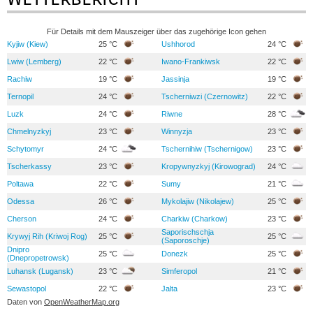
Für Details mit dem Mauszeiger über das zugehörige Icon gehen
Kyjiw (Kiew)
25 °C
Ushhorod
24 °C
Lwiw (Lemberg)
22 °C
Iwano-Frankiwsk
22 °C
Rachiw
19 °C
Jassinja
19 °C
Ternopil
24 °C
Tscherniwzi (Czernowitz)
22 °C
Luzk
24 °C
Riwne
28 °C
Chmelnyzkyj
23 °C
Winnyzja
23 °C
Schytomyr
24 °C
Tschernihiw (Tschernigow)
23 °C
Tscherkassy
23 °C
Kropywnyzkyj (Kirowograd)
24 °C
Poltawa
22 °C
Sumy
21 °C
Odessa
26 °C
Mykolajiw (Nikolajew)
25 °C
Cherson
24 °C
Charkiw (Charkow)
23 °C
Saporischschja
Krywyj Rih (Kriwoj Rog)
25 °C
25 °C
(Saporoschje)
Dnipro
25 °C
Donezk
25 °C
(Dnepropetrowsk)
Luhansk (Lugansk)
23 °C
Simferopol
21 °C
Sewastopol
22 °C
Jalta
23 °C
Daten von
OpenWeatherMap.org