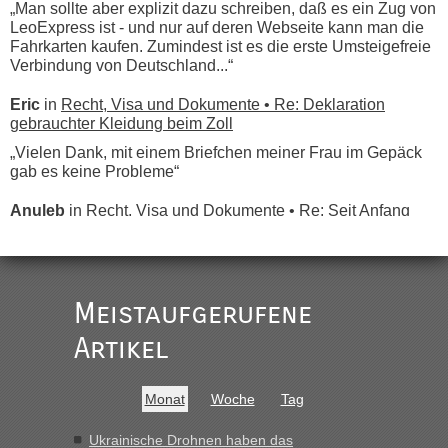
„Man sollte aber explizit dazu schreiben, daß es ein Zug von
LeoExpress ist - und nur auf deren Webseite kann man die
Fahrkarten kaufen. Zumindest ist es die erste Umsteigefreie
Verbindung von Deutschland...“
Eric
in
Recht, Visa und Dokumente • Re: Deklaration
gebrauchter Kleidung beim Zoll
„Vielen Dank, mit einem Briefchen meiner Frau im Gepäck
gab es keine Probleme“
Anuleb
in
Recht, Visa und Dokumente • Re: Seit Anfang
des Jahres haben die Zollbeamten Verstöße im Wert von
fast 11 Milliarden aufgedeckt
„Am besten wäre natürlich, wenn die Frau mit dabei ist.
Alleinreisende Männer stehen schließlich immer unter
Meistaufgerufene
Verdacht.“
Artikel
Frank
in
Recht, Visa und Dokumente • Re: Seit Anfang des
Jahres haben die Zollbeamten Verstöße im Wert von fast 11
Milliarden aufgedeckt
Monat
Woche
Tag
„Kein Zoll. Du musst an sich nur sagen dass das privat ist
und du nicht damit handeln willst. So lange das nicht
Ukrainische Drohnen haben das