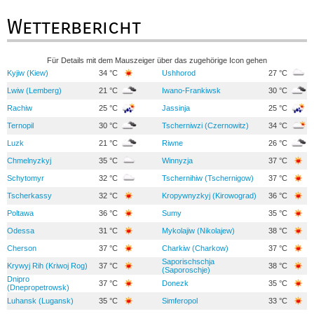
Wetterbericht
Für Details mit dem Mauszeiger über das zugehörige Icon gehen
Kyjiw (Kiew)
34 °C
Ushhorod
27 °C
Lwiw (Lemberg)
21 °C
Iwano-Frankiwsk
30 °C
Rachiw
25 °C
Jassinja
25 °C
Ternopil
30 °C
Tscherniwzi (Czernowitz)
34 °C
Luzk
21 °C
Riwne
26 °C
Chmelnyzkyj
35 °C
Winnyzja
37 °C
Schytomyr
32 °C
Tschernihiw (Tschernigow)
37 °C
Tscherkassy
32 °C
Kropywnyzkyj (Kirowograd)
36 °C
Poltawa
36 °C
Sumy
35 °C
Odessa
31 °C
Mykolajiw (Nikolajew)
38 °C
Cherson
37 °C
Charkiw (Charkow)
37 °C
Saporischschja
Krywyj Rih (Kriwoj Rog)
37 °C
38 °C
(Saporoschje)
Dnipro
37 °C
Donezk
35 °C
(Dnepropetrowsk)
Luhansk (Lugansk)
35 °C
Simferopol
33 °C