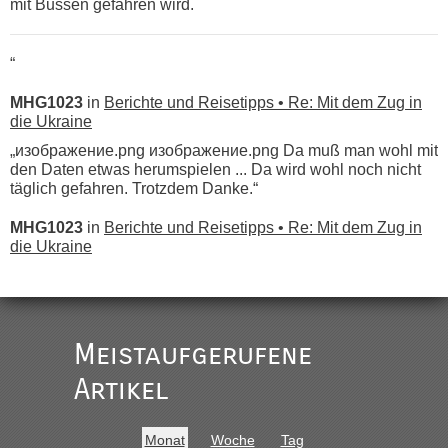
mit Bussen gefahren wird.
“
MHG1023
in
Berichte und Reisetipps • Re: Mit dem Zug in
die Ukraine
„изображение.png изображение.png Da muß man wohl mit
den Daten etwas herumspielen ... Da wird wohl noch nicht
täglich gefahren. Trotzdem Danke.“
MHG1023
in
Berichte und Reisetipps • Re: Mit dem Zug in
die Ukraine
„
Der Link zum Anbieter ist ja da.
Meistaufgerufene
Ist korrekt, aber ich finde man hätte trotzdem im Text gleich
darauf hinweisen können.
Artikel
War aber nicht "böse" gemeint ...
Bis jetzt sind die Tickets auch noch nicht auf der Webseite
buchbar - warum auch immer ...
Monat
Woche
Tag