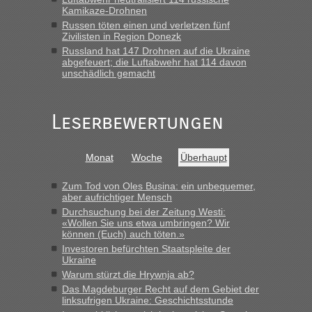
„Wir sind mit unserem Wohnmobil, wie geplant am Montag
Kamikaze-Drohnen
15.6. in Krakovets rüber. Sehr zeitig los gegen 5 Uhr in der
Russen töten einen und verletzen fünf
Früh. Mit sehr sehr wenig Verkehr, super bis zur Grenze. Nur
Zivilisten in Region Donezk
8 PKW vor der Schranke....“
Russland hat 147 Drohnen auf die Ukraine
abgefeuert; die Luftabwehr hat 114 davon
Frank
in
Berichte und Reisetipps • Re: An welchem
unschädlich gemacht
Grenzübergang zwischen Polen und der Ukraine geht es am
schnellsten?
„Gestern 6 Stunden warten vor der Grenze Richtung Polen
Leserbewertungen
in Krakowez mit dem Kleinbus. Abfertigung ging dann
schnell da auch Passagiere mit EU-Pass dabei waren“
Monat
Woche
Überhaupt
Bernd D-UA
in
Berichte und Reisetipps • Re: An welchem
Grenzübergang zwischen Polen und der Ukraine geht es am
Zum Tod von Oles Busina: ein unbequemer,
schnellsten?
aber aufrichtiger Mensch
Durchsuchung bei der Zeitung Westi:
„Bin am Montag 15.6.26 um 8 Uhr in Urgyniw ausgereist,
«Wollen Sie uns etwa umbringen? Wir
das erste Mal an einem Montagmorgen ca. 15 Fahrzeuge
können (Euch) auch töten.»
vor mir, bin sonst der Erste oder Zweite, egal, nach ca 20
Investoren befürchten Staatspleite der
Minuten wurde dann die nächste Welle...“
Ukraine
Warum stürzt die Hrywnja ab?
lev
in
Berichte und Reisetipps • Re: An welchem
Das Magdeburger Recht auf dem Gebiet der
Grenzübergang zwischen Polen und der Ukraine geht es am
linksufrigen Ukraine: Geschichtsstunde
schnellsten?