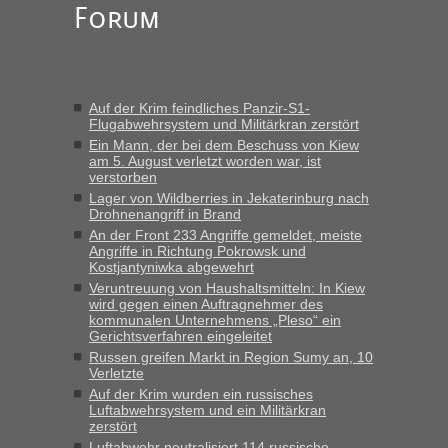
Forum
Alleinreisende Männer stehen schließlich immer unter
Verdacht.“
Frank
in
Recht, Visa und Dokumente • Re: Seit Anfang des
Jahres haben die Zollbeamten Verstöße im Wert von fast 11
Auf der Krim feindliches Panzir-S1-
Milliarden aufgedeckt
Flugabwehrsystem und Militärkran zerstört
„Kein Zoll. Du musst an sich nur sagen dass das privat ist
Ein Mann, der bei dem Beschuss von Kiew
und du nicht damit handeln willst. So lange das nicht
am 5. August verletzt worden war, ist
verstorben
Originalverpackt ist und ersichlich das nicht neu sollte es
Lager von Wildberries in Jekaterinburg nach
keine Probleme geben“
Drohnenangriff in Brand
An der Front 233 Angriffe gemeldet, meiste
Eric
in
Recht, Visa und Dokumente • Deklaration
Angriffe in Richtung Pokrowsk und
gebrauchter Kleidung beim Zoll
Kostjantyniwka abgewehrt
„Hallo Leute, ich weiß nicht, ob ich hier richtig bin mit meiner
Veruntreuung von Haushaltsmitteln: In Kiew
wird gegen einen Auftragnehmer des
Anfrage. Ich möchte 4 Umzugskartons mit gebrauchter
kommunalen Unternehmens „Pleso“ ein
Straßen Kleidung bei der Einreise in die Ukraine
Gerichtsverfahren eingeleitet
mitnehmen. Es ist gebrauchte Kleidung...“
Russen greifen Markt in Region Sumy an, 10
Verletzte
lev
in
Berichte und Reisetipps • Re: An welchem
Auf der Krim wurden ein russisches
Grenzübergang zwischen Polen und der Ukraine geht es am
Luftabwehrsystem und ein Militärkran
schnellsten?
zerstört
Luftabwehr neutralisiert 114 russische