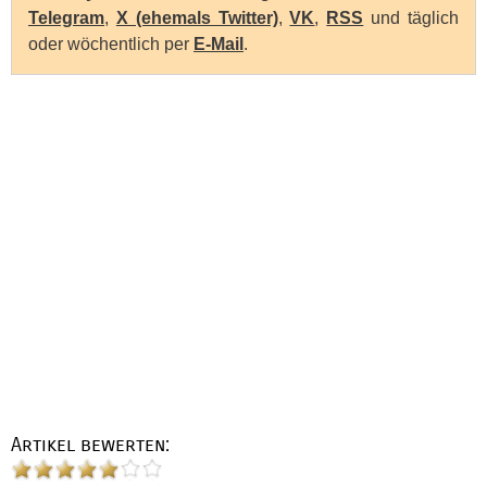
Telegram
,
X (ehemals Twitter)
,
VK
,
RSS
und täglich
oder wöchentlich per
E-Mail
.
Artikel bewerten: