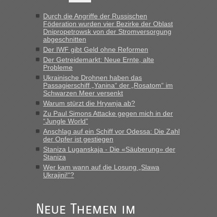
Hab´s versucht - bekomme aber immer angezeigt "auf dieser
Strecke fahren wir nicht"
Durch die Angriffe der Russischen
Föderation wurden vier Bezirke der Oblast
Dnipropetrowsk von der Stromversorgung
abgeschnitten
“
Der IWF gibt Geld ohne Reformen
Der Getreidemarkt: Neue Ernte, alte
MHG1023
in
Berichte und Reisetipps • Re: Mit dem Zug in
Probleme
die Ukraine
Ukrainische Drohnen haben das
Passagierschiff „Yanina“ der „Rosatom“ im
„Man sollte aber explizit dazu schreiben, daß es ein Zug von
Schwarzen Meer versenkt
LeoExpress ist - und nur auf deren Webseite kann man die
Warum stürzt die Hrywnja ab?
Fahrkarten kaufen. Zumindest ist es die erste Umsteigefreie
Verbindung von Deutschland...“
Zu Paul Simons Attacke gegen mich in der
“Jungle World”
Anschlag auf ein Schiff vor Odessa: Die Zahl
Eric
in
Recht, Visa und Dokumente • Re: Deklaration
der Opfer ist gestiegen
gebrauchter Kleidung beim Zoll
Staniza Luganskaja - Die «Säuberung» der
„Vielen Dank, mit einem Briefchen meiner Frau im Gepäck
Staniza
gab es keine Probleme“
Wer kam wann auf die Losung „Slawa
Ukrajini!“?
Anuleb
in
Recht, Visa und Dokumente • Re: Seit Anfang
des Jahres haben die Zollbeamten Verstöße im Wert von
fast 11 Milliarden aufgedeckt
Neue Themen im
„Am besten wäre natürlich, wenn die Frau mit dabei ist.