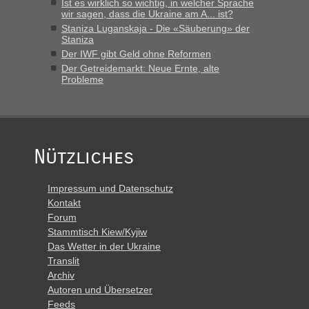
Ist es wirklich so wichtig, in welcher Sprache
wir sagen, dass die Ukraine am A... ist?
„Derzeit, ist es überall sehr voll an den Grenzen Ukraine/
Staniza Luganskaja - Die «Säuberung» der
Polen. Zb. Krakovets 100 PKW ca. 10 h Wartezeit. Wollen
Staniza
Montag rüber, versuchen es sehr früh.“
Der IWF gibt Geld ohne Reformen
Der Getreidemarkt: Neue Ernte, alte
Probleme
Nützliches
Impressum und Datenschutz
Kontakt
Forum
Stammtisch Kiew/Kyjiw
Das Wetter in der Ukraine
Translit
Archiv
Autoren und Übersetzer
Feeds