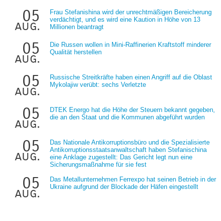
05
Frau Stefanishina wird der unrechtmäßigen Bereicherung
verdächtigt, und es wird eine Kaution in Höhe von 13
aug.
Millionen beantragt
05
Die Russen wollen in Mini-Raffinerien Kraftstoff minderer
Qualität herstellen
aug.
05
Russische Streitkräfte haben einen Angriff auf die Oblast
Mykolajiw verübt: sechs Verletzte
aug.
05
DTEK Energo hat die Höhe der Steuern bekannt gegeben,
die an den Staat und die Kommunen abgeführt wurden
aug.
05
Das Nationale Antikorruptionsbüro und die Spezialisierte
Antikorruptionsstaatsanwaltschaft haben Stefanischina
aug.
eine Anklage zugestellt: Das Gericht legt nun eine
Sicherungsmaßnahme für sie fest
05
Das Metallunternehmen Ferrexpo hat seinen Betrieb in der
Ukraine aufgrund der Blockade der Häfen eingestellt
aug.