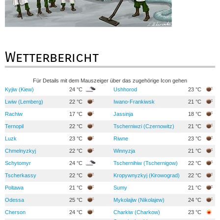
Wetterbericht
Für Details mit dem Mauszeiger über das zugehörige Icon gehen
Kyjiw (Kiew)
24 °C
Ushhorod
23 °C
Lwiw (Lemberg)
22 °C
Iwano-Frankiwsk
21 °C
Rachiw
17 °C
Jassinja
18 °C
Ternopil
22 °C
Tscherniwzi (Czernowitz)
21 °C
Luzk
23 °C
Riwne
23 °C
Chmelnyzkyj
22 °C
Winnyzja
21 °C
Schytomyr
24 °C
Tschernihiw (Tschernigow)
22 °C
Tscherkassy
22 °C
Kropywnyzkyj (Kirowograd)
22 °C
Poltawa
21 °C
Sumy
21 °C
Odessa
25 °C
Mykolajiw (Nikolajew)
24 °C
Cherson
24 °C
Charkiw (Charkow)
23 °C