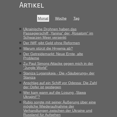
Artikel
Frank
in
Recht, Visa und Dokumente • Re: Seit Anfang des
Jahres haben die Zollbeamten Verstöße im Wert von fast 11
Milliarden aufgedeckt
Monat
Woche
Tag
„Kein Zoll. Du musst an sich nur sagen dass das privat ist
und du nicht damit handeln willst. So lange das nicht
Ukrainische Drohnen haben das
Passagierschiff „Yanina“ der „Rosatom“ im
Originalverpackt ist und ersichlich das nicht neu sollte es
Schwarzen Meer versenkt
keine Probleme geben“
Der IWF gibt Geld ohne Reformen
Warum stürzt die Hrywnja ab?
Eric
in
Recht, Visa und Dokumente • Deklaration
Der Getreidemarkt: Neue Ernte, alte
gebrauchter Kleidung beim Zoll
Probleme
„Hallo Leute, ich weiß nicht, ob ich hier richtig bin mit meiner
Zu Paul Simons Attacke gegen mich in der
Anfrage. Ich möchte 4 Umzugskartons mit gebrauchter
“Jungle World”
Straßen Kleidung bei der Einreise in die Ukraine
Staniza Luganskaja - Die «Säuberung» der
mitnehmen. Es ist gebrauchte Kleidung...“
Staniza
Anschlag auf ein Schiff vor Odessa: Die Zahl
lev
in
Berichte und Reisetipps • Re: An welchem
der Opfer ist gestiegen
Grenzübergang zwischen Polen und der Ukraine geht es am
Wer kam wann auf die Losung „Slawa
schnellsten?
Ukrajini!“?
Rubio sorgte mit seiner Äußerung über eine
„Wir sind mit unserem Wohnmobil, wie geplant am Montag
mögliche Wiederaufnahme der
15.6. in Krakovets rüber. Sehr zeitig los gegen 5 Uhr in der
Verhandlungen zwischen der Ukraine und
Früh. Mit sehr sehr wenig Verkehr, super bis zur Grenze. Nur
Russland für Aufsehen