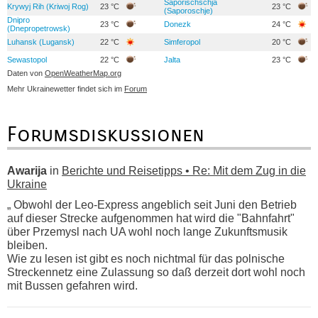
Saporischschja
Krywyj Rih (Kriwoj Rog)
23 °C
23 °C
(Saporoschje)
Dnipro
23 °C
Donezk
24 °C
(Dnepropetrowsk)
Luhansk (Lugansk)
22 °C
Simferopol
20 °C
Sewastopol
22 °C
Jalta
23 °C
Daten von
OpenWeatherMap.org
Mehr Ukrainewetter findet sich im
Forum
Forumsdiskussionen
Awarija
in
Berichte und Reisetipps • Re: Mit dem Zug in die
Ukraine
„ Obwohl der Leo-Express angeblich seit Juni den Betrieb
auf dieser Strecke aufgenommen hat wird die "Bahnfahrt"
über Przemysl nach UA wohl noch lange Zukunftsmusik
bleiben.
Wie zu lesen ist gibt es noch nichtmal für das polnische
Streckennetz eine Zulassung so daß derzeit dort wohl noch
mit Bussen gefahren wird.