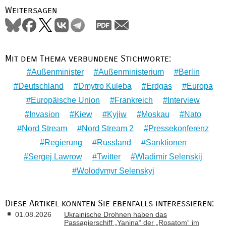
Weitersagen
Mit dem Thema verbundene Stichworte:
Außenminister
Außenministerium
Berlin
Deutschland
Dmytro Kuleba
Erdgas
Europa
Europäische Union
Frankreich
Interview
Invasion
Kiew
Kyjiw
Moskau
Nato
Nord Stream
Nord Stream 2
Pressekonferenz
Regierung
Russland
Sanktionen
Sergej Lawrow
Twitter
Wladimir Selenskij
Wolodymyr Selenskyj
Diese Artikel könnten Sie ebenfalls interessieren:
01.08.2026
Ukrainische Drohnen haben das
Passagierschiff „Yanina“ der „Rosatom“ im