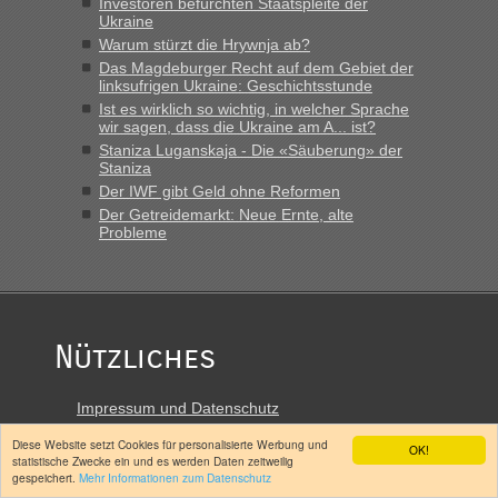
Investoren befürchten Staatspleite der
Ukraine
Warum stürzt die Hrywnja ab?
Das Magdeburger Recht auf dem Gebiet der
linksufrigen Ukraine: Geschichtsstunde
Ist es wirklich so wichtig, in welcher Sprache
wir sagen, dass die Ukraine am A... ist?
Staniza Luganskaja - Die «Säuberung» der
Staniza
Der IWF gibt Geld ohne Reformen
Der Getreidemarkt: Neue Ernte, alte
Probleme
Nützliches
Impressum und Datenschutz
Kontakt
Diese Website setzt Cookies für personalisierte Werbung und
OK!
Forum
statistische Zwecke ein und es werden Daten zeitweilig
Stammtisch Kiew/Kyjiw
gespeichert.
Mehr Informationen zum Datenschutz