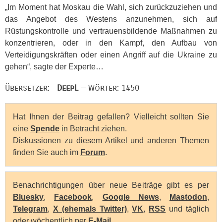
„Im Moment hat Moskau die Wahl, sich zurückzuziehen und
das Angebot des Westens anzunehmen, sich auf
Rüstungskontrolle und vertrauensbildende Maßnahmen zu
konzentrieren, oder in den Kampf, den Aufbau von
Verteidigungskräften oder einen Angriff auf die Ukraine zu
gehen“, sagte der Experte…
Übersetzer:
DeepL
— Wörter: 1450
Hat Ihnen der Beitrag gefallen? Vielleicht sollten Sie
eine
Spende
in Betracht ziehen.
Diskussionen zu diesem Artikel und anderen Themen
finden Sie auch im
Forum
.
Benachrichtigungen über neue Beiträge gibt es per
Bluesky
,
Facebook
,
Google News
,
Mastodon
,
Telegram
,
X (ehemals Twitter)
,
VK
,
RSS
und täglich
oder wöchentlich per
E-Mail
.