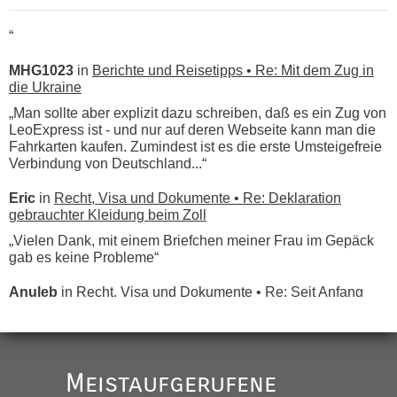
“
MHG1023
in
Berichte und Reisetipps • Re: Mit dem Zug in
die Ukraine
„Man sollte aber explizit dazu schreiben, daß es ein Zug von
LeoExpress ist - und nur auf deren Webseite kann man die
Fahrkarten kaufen. Zumindest ist es die erste Umsteigefreie
Verbindung von Deutschland...“
Eric
in
Recht, Visa und Dokumente • Re: Deklaration
gebrauchter Kleidung beim Zoll
„Vielen Dank, mit einem Briefchen meiner Frau im Gepäck
gab es keine Probleme“
Anuleb
in
Recht, Visa und Dokumente • Re: Seit Anfang
des Jahres haben die Zollbeamten Verstöße im Wert von
fast 11 Milliarden aufgedeckt
„Am besten wäre natürlich, wenn die Frau mit dabei ist.
Alleinreisende Männer stehen schließlich immer unter
Meistaufgerufene
Verdacht.“