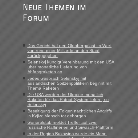
fast 11 Milliarden aufgedeckt
Neue Themen im
„Am besten wäre natürlich, wenn die Frau mit dabei ist.
Forum
Alleinreisende Männer stehen schließlich immer unter
Verdacht.“
Frank
in
Recht, Visa und Dokumente • Re: Seit Anfang des
Jahres haben die Zollbeamten Verstöße im Wert von fast 11
Das Gericht hat den Oktoberpalast im Wert
Milliarden aufgedeckt
von rund einer Milliarde an den Staat
zurückgegeben
„Kein Zoll. Du musst an sich nur sagen dass das privat ist
und du nicht damit handeln willst. So lange das nicht
Selenskyj kündigt Vereinbarung mit den USA
über monatliche Lieferung von
Originalverpackt ist und ersichlich das nicht neu sollte es
Abfangraketen an
keine Probleme geben“
Jedes Gespräch Selenskyj mit
ausländischen Spitzenpolitikern beginnt mit
Eric
in
Recht, Visa und Dokumente • Deklaration
Thema Raketen
gebrauchter Kleidung beim Zoll
Die USA werden der Ukraine monatlich
Raketen für das Patriot-System liefern, so
„Hallo Leute, ich weiß nicht, ob ich hier richtig bin mit meiner
Selenskyj
Anfrage. Ich möchte 4 Umzugskartons mit gebrauchter
Beseitigung der Folgen nächtlichen Angriffs
Straßen Kleidung bei der Einreise in die Ukraine
in Kyjiw: Mensch tot geborgen
mitnehmen. Es ist gebrauchte Kleidung...“
Generalstab meldet Treffer auf zwei
russische Raffinerien und Siwasch-Plattform
lev
in
Berichte und Reisetipps • Re: An welchem
In der Region Bukowina wurde ein Mann
Grenzübergang zwischen Polen und der Ukraine geht es am