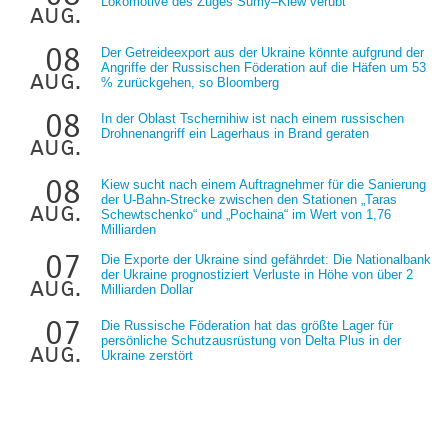
Lokomotive des Zuges Sumy–Kiew verübt
aug.
08
Der Getreideexport aus der Ukraine könnte aufgrund der
Angriffe der Russischen Föderation auf die Häfen um 53
aug.
% zurückgehen, so Bloomberg
08
In der Oblast Tschernihiw ist nach einem russischen
Drohnenangriff ein Lagerhaus in Brand geraten
aug.
08
Kiew sucht nach einem Auftragnehmer für die Sanierung
der U-Bahn-Strecke zwischen den Stationen „Taras
aug.
Schewtschenko“ und „Pochaina“ im Wert von 1,76
Milliarden
07
Die Exporte der Ukraine sind gefährdet: Die Nationalbank
der Ukraine prognostiziert Verluste in Höhe von über 2
aug.
Milliarden Dollar
07
Die Russische Föderation hat das größte Lager für
persönliche Schutzausrüstung von Delta Plus in der
aug.
Ukraine zerstört