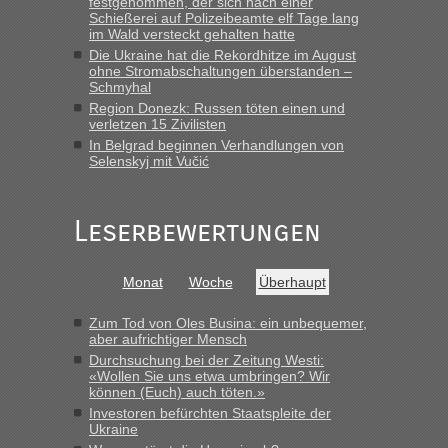
festgenommen, der sich nach einer
schnellsten?
Schießerei auf Polizeibeamte elf Tage lang
im Wald versteckt gehalten hatte
„Wir sind mit unserem Wohnmobil, wie geplant am Montag
Die Ukraine hat die Rekordhitze im August
15.6. in Krakovets rüber. Sehr zeitig los gegen 5 Uhr in der
ohne Stromabschaltungen überstanden –
Früh. Mit sehr sehr wenig Verkehr, super bis zur Grenze. Nur
Schmyhal
8 PKW vor der Schranke....“
Region Donezk: Russen töten einen und
verletzen 15 Zivilisten
Frank
in
Berichte und Reisetipps • Re: An welchem
In Belgrad beginnen Verhandlungen von
Grenzübergang zwischen Polen und der Ukraine geht es am
Selenskyj mit Vučić
schnellsten?
„Gestern 6 Stunden warten vor der Grenze Richtung Polen
Leserbewertungen
in Krakowez mit dem Kleinbus. Abfertigung ging dann
schnell da auch Passagiere mit EU-Pass dabei waren“
Bernd D-UA
in
Berichte und Reisetipps • Re: An welchem
Monat
Woche
Überhaupt
Grenzübergang zwischen Polen und der Ukraine geht es am
schnellsten?
Zum Tod von Oles Busina: ein unbequemer,
aber aufrichtiger Mensch
„Bin am Montag 15.6.26 um 8 Uhr in Urgyniw ausgereist,
Durchsuchung bei der Zeitung Westi:
das erste Mal an einem Montagmorgen ca. 15 Fahrzeuge
«Wollen Sie uns etwa umbringen? Wir
vor mir, bin sonst der Erste oder Zweite, egal, nach ca 20
können (Euch) auch töten.»
Minuten wurde dann die nächste Welle...“
Investoren befürchten Staatspleite der
Ukraine
lev
in
Berichte und Reisetipps • Re: An welchem