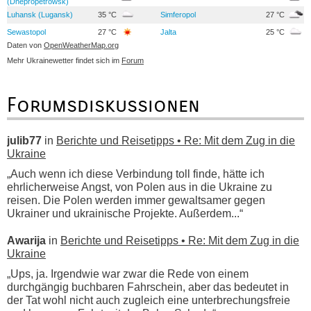
(Dnepropetrowsk)
Luhansk (Lugansk)
35 °C
Simferopol
27 °C
Sewastopol
27 °C
Jalta
25 °C
Daten von
OpenWeatherMap.org
Mehr Ukrainewetter findet sich im
Forum
Forumsdiskussionen
julib77
in
Berichte und Reisetipps • Re: Mit dem Zug in die
Ukraine
„Auch wenn ich diese Verbindung toll finde, hätte ich
ehrlicherweise Angst, von Polen aus in die Ukraine zu
reisen. Die Polen werden immer gewaltsamer gegen
Ukrainer und ukrainische Projekte. Außerdem...“
Awarija
in
Berichte und Reisetipps • Re: Mit dem Zug in die
Ukraine
„Ups, ja. Irgendwie war zwar die Rede von einem
durchgängig buchbaren Fahrschein, aber das bedeutet in
der Tat wohl nicht auch zugleich eine unterbrechungsfreie