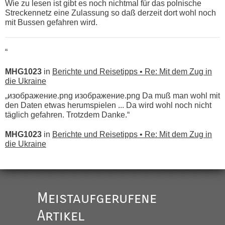
Wie zu lesen ist gibt es noch nichtmal für das polnische
Streckennetz eine Zulassung so daß derzeit dort wohl noch
mit Bussen gefahren wird.
“
MHG1023
in
Berichte und Reisetipps • Re: Mit dem Zug in
die Ukraine
„изображение.png изображение.png Da muß man wohl mit
den Daten etwas herumspielen ... Da wird wohl noch nicht
täglich gefahren. Trotzdem Danke.“
MHG1023
in
Berichte und Reisetipps • Re: Mit dem Zug in
die Ukraine
„
Der Link zum Anbieter ist ja da.
Meistaufgerufene
Ist korrekt, aber ich finde man hätte trotzdem im Text gleich
darauf hinweisen können.
Artikel
War aber nicht "böse" gemeint ...