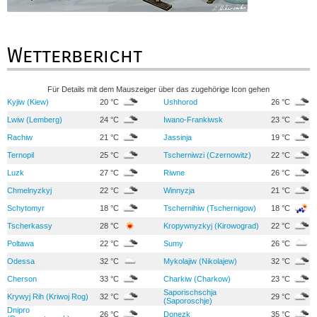
Wetterbericht
Für Details mit dem Mauszeiger über das zugehörige Icon gehen
Kyjiw (Kiew)
20 °C
Ushhorod
26 °C
Lwiw (Lemberg)
24 °C
Iwano-Frankiwsk
23 °C
Rachiw
21 °C
Jassinja
19 °C
Ternopil
25 °C
Tscherniwzi (Czernowitz)
22 °C
Luzk
27 °C
Riwne
26 °C
Chmelnyzkyj
22 °C
Winnyzja
21 °C
Schytomyr
18 °C
Tschernihiw (Tschernigow)
18 °C
Tscherkassy
28 °C
Kropywnyzkyj (Kirowograd)
22 °C
Poltawa
22 °C
Sumy
26 °C
Odessa
32 °C
Mykolajiw (Nikolajew)
32 °C
Cherson
33 °C
Charkiw (Charkow)
23 °C
Saporischschja
Krywyj Rih (Kriwoj Rog)
32 °C
29 °C
(Saporoschje)
Dnipro
26 °C
Donezk
35 °C