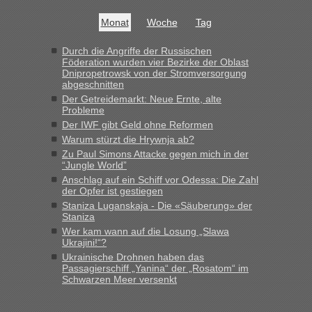
Bis jetzt sind die Tickets auch noch nicht auf der Webseite
buchbar - warum auch immer ...
Monat
Woche
Tag
Hab´s versucht - bekomme aber immer angezeigt "auf dieser
Strecke fahren wir nicht"
Durch die Angriffe der Russischen
Föderation wurden vier Bezirke der Oblast
Dnipropetrowsk von der Stromversorgung
abgeschnitten
“
Der Getreidemarkt: Neue Ernte, alte
Probleme
MHG1023
in
Berichte und Reisetipps • Re: Mit dem Zug in
Der IWF gibt Geld ohne Reformen
die Ukraine
Warum stürzt die Hrywnja ab?
„Man sollte aber explizit dazu schreiben, daß es ein Zug von
Zu Paul Simons Attacke gegen mich in der
LeoExpress ist - und nur auf deren Webseite kann man die
“Jungle World”
Fahrkarten kaufen. Zumindest ist es die erste Umsteigefreie
Anschlag auf ein Schiff vor Odessa: Die Zahl
Verbindung von Deutschland...“
der Opfer ist gestiegen
Staniza Luganskaja - Die «Säuberung» der
Staniza
Eric
in
Recht, Visa und Dokumente • Re: Deklaration
gebrauchter Kleidung beim Zoll
Wer kam wann auf die Losung „Slawa
Ukrajini!“?
„Vielen Dank, mit einem Briefchen meiner Frau im Gepäck
Ukrainische Drohnen haben das
gab es keine Probleme“
Passagierschiff „Yanina“ der „Rosatom“ im
Schwarzen Meer versenkt
Anuleb
in
Recht, Visa und Dokumente • Re: Seit Anfang
des Jahres haben die Zollbeamten Verstöße im Wert von