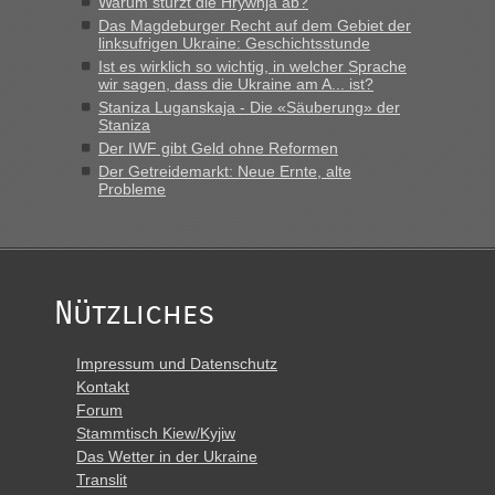
Warum stürzt die Hrywnja ab?
Grenzübergang zwischen Polen und der Ukraine geht es am
Das Magdeburger Recht auf dem Gebiet der
schnellsten?
linksufrigen Ukraine: Geschichtsstunde
Ist es wirklich so wichtig, in welcher Sprache
„Derzeit, ist es überall sehr voll an den Grenzen Ukraine/
wir sagen, dass die Ukraine am A... ist?
Polen. Zb. Krakovets 100 PKW ca. 10 h Wartezeit. Wollen
Staniza Luganskaja - Die «Säuberung» der
Montag rüber, versuchen es sehr früh.“
Staniza
Der IWF gibt Geld ohne Reformen
Der Getreidemarkt: Neue Ernte, alte
Probleme
Nützliches
Impressum und Datenschutz
Kontakt
Forum
Stammtisch Kiew/Kyjiw
Das Wetter in der Ukraine
Translit