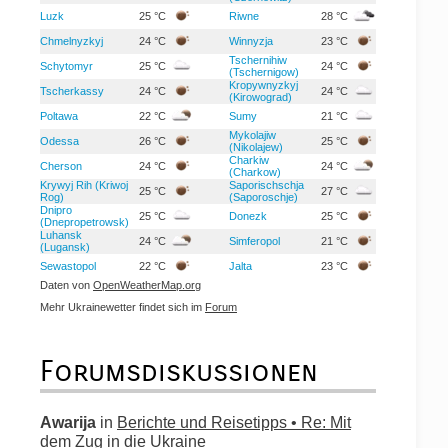
Luzk
25 °C
Riwne
28 °C
Chmelnyzkyj
24 °C
Winnyzja
23 °C
Tschernihiw
Schytomyr
25 °C
24 °C
(Tschernigow)
Kropywnyzkyj
Tscherkassy
24 °C
24 °C
(Kirowograd)
Poltawa
22 °C
Sumy
21 °C
Mykolajiw
Odessa
26 °C
25 °C
(Nikolajew)
Charkiw
Cherson
24 °C
24 °C
(Charkow)
Krywyj Rih (Kriwoj
Saporischschja
25 °C
27 °C
Rog)
(Saporoschje)
Dnipro
25 °C
Donezk
25 °C
(Dnepropetrowsk)
Luhansk
24 °C
Simferopol
21 °C
(Lugansk)
Sewastopol
22 °C
Jalta
23 °C
Daten von
OpenWeatherMap.org
Mehr Ukrainewetter findet sich im
Forum
Forumsdiskussionen
Awarija
in
Berichte und Reisetipps • Re: Mit
dem Zug in die Ukraine