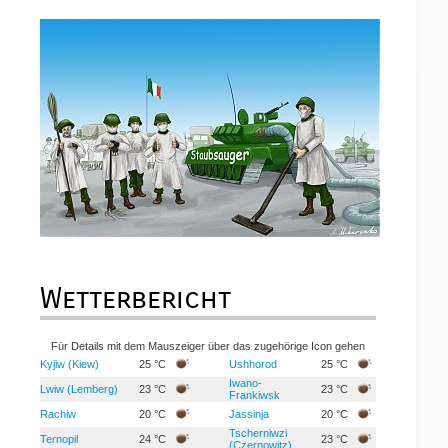
Wetterbericht
Für Details mit dem Mauszeiger über das zugehörige Icon gehen
Kyjiw (Kiew)
25 °C
Ushhorod
25 °C
Iwano-
Lwiw (Lemberg)
23 °C
23 °C
Frankiwsk
Rachiw
20 °C
Jassinja
20 °C
Tscherniwzi
Ternopil
24 °C
23 °C
(Czernowitz)