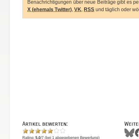
Benachrichtigungen über neue Beiträge gibt es p
X (ehemals Twitter)
,
VK
,
RSS
und täglich oder wö
Artikel bewerten:
Weite
Rating:
5.0
/
7
(bei
1
abgegebenen Bewertung)