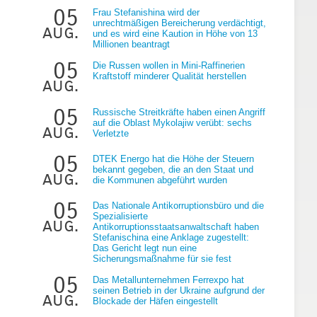
05
Frau Stefanishina wird der
unrechtmäßigen Bereicherung verdächtigt,
aug.
und es wird eine Kaution in Höhe von 13
Millionen beantragt
05
Die Russen wollen in Mini-Raffinerien
Kraftstoff minderer Qualität herstellen
aug.
05
Russische Streitkräfte haben einen Angriff
e
auf die Oblast Mykolajiw verübt: sechs
aug.
Verletzte
05
DTEK Energo hat die Höhe der Steuern
bekannt gegeben, die an den Staat und
aug.
die Kommunen abgeführt wurden
05
Das Nationale Antikorruptionsbüro und die
Spezialisierte
aug.
Antikorruptionsstaatsanwaltschaft haben
Stefanischina eine Anklage zugestellt:
Das Gericht legt nun eine
Sicherungsmaßnahme für sie fest
05
Das Metallunternehmen Ferrexpo hat
seinen Betrieb in der Ukraine aufgrund der
aug.
Blockade der Häfen eingestellt