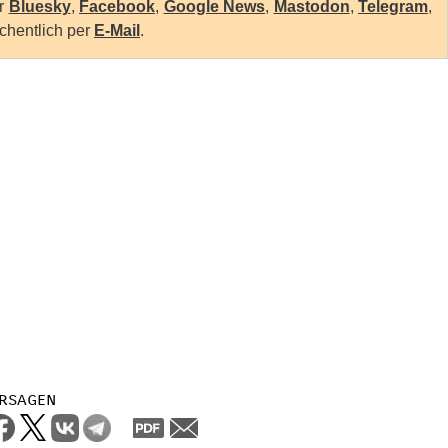
er
Bluesky
,
Facebook
,
Google News
,
Mastodon
,
Telegram
,
chentlich per
E-Mail
.
rsagen