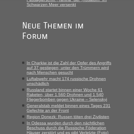
Schwarzen Meer versenkt
Anuleb
in
Recht, Visa und Dokumente • Re: Seit Anfang
des Jahres haben die Zollbeamten Verstöße im Wert von
fast 11 Milliarden aufgedeckt
Neue Themen im
„Am besten wäre natürlich, wenn die Frau mit dabei ist.
Forum
Alleinreisende Männer stehen schließlich immer unter
Verdacht.“
Frank
in
Recht, Visa und Dokumente • Re: Seit Anfang des
Jahres haben die Zollbeamten Verstöße im Wert von fast 11
In Charkiw ist die Zahl der Opfer des Angriffs
Milliarden aufgedeckt
auf 37 gestiegen; unter den Trümmern wird
nach Menschen gesucht
„Kein Zoll. Du musst an sich nur sagen dass das privat ist
und du nicht damit handeln willst. So lange das nicht
Luftabwehr macht 174 russische Drohnen
unschädlich
Originalverpackt ist und ersichlich das nicht neu sollte es
Russland startet binnen einer Woche 61
keine Probleme geben“
Raketen, über 1.560 Drohnen und 1.540
Fliegerbomben gegen Ukraine – Selenskyj
Eric
in
Recht, Visa und Dokumente • Deklaration
Generalstab meldet binnen eines Tages 231
gebrauchter Kleidung beim Zoll
Gefechte an der Front
„Hallo Leute, ich weiß nicht, ob ich hier richtig bin mit meiner
Region Donezk: Russen töten drei Zivilisten
Anfrage. Ich möchte 4 Umzugskartons mit gebrauchter
In Odessa wurden durch den nächtlichen
Straßen Kleidung bei der Einreise in die Ukraine
Beschuss durch die Russische Föderation
Häuser zerstört und es gibt Verletzte (Foto)
mitnehmen. Es ist gebrauchte Kleidung...“