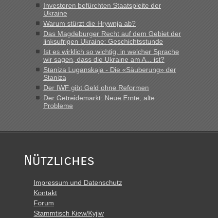
vor mir, bin sonst der Erste oder Zweite, egal, nach ca 20
Investoren befürchten Staatspleite der
Minuten wurde dann die nächste Welle...“
Ukraine
Warum stürzt die Hrywnja ab?
lev
in
Berichte und Reisetipps • Re: An welchem
Das Magdeburger Recht auf dem Gebiet der
Grenzübergang zwischen Polen und der Ukraine geht es am
linksufrigen Ukraine: Geschichtsstunde
schnellsten?
Ist es wirklich so wichtig, in welcher Sprache
wir sagen, dass die Ukraine am A... ist?
„Derzeit, ist es überall sehr voll an den Grenzen Ukraine/
Staniza Luganskaja - Die «Säuberung» der
Polen. Zb. Krakovets 100 PKW ca. 10 h Wartezeit. Wollen
Staniza
Montag rüber, versuchen es sehr früh.“
Der IWF gibt Geld ohne Reformen
Der Getreidemarkt: Neue Ernte, alte
Probleme
Nützliches
Impressum und Datenschutz
Kontakt
Forum
Stammtisch Kiew/Kyjiw