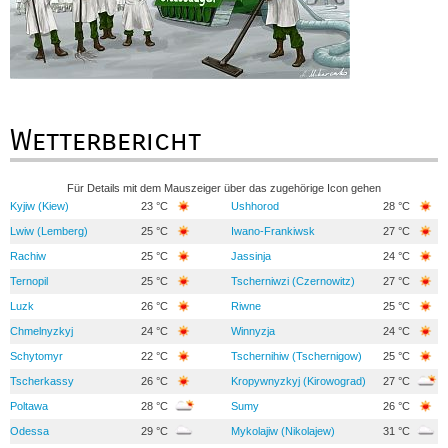
Wetterbericht
Für Details mit dem Mauszeiger über das zugehörige Icon gehen
Kyjiw (Kiew)
23 °C
Ushhorod
28 °C
Lwiw (Lemberg)
25 °C
Iwano-Frankiwsk
27 °C
Rachiw
25 °C
Jassinja
24 °C
Ternopil
25 °C
Tscherniwzi (Czernowitz)
27 °C
Luzk
26 °C
Riwne
25 °C
Chmelnyzkyj
24 °C
Winnyzja
24 °C
Schytomyr
22 °C
Tschernihiw (Tschernigow)
25 °C
Tscherkassy
26 °C
Kropywnyzkyj (Kirowograd)
27 °C
Poltawa
28 °C
Sumy
26 °C
Odessa
29 °C
Mykolajiw (Nikolajew)
31 °C