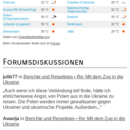
Cherson
32 °C
Charkiw (Charkow)
28 °C
Saporischschja
Krywyj Rih (Kriwoj Rog)
30 °C
32 °C
(Saporoschje)
Dnipro
30 °C
Donezk
33 °C
(Dnepropetrowsk)
Luhansk (Lugansk)
35 °C
Simferopol
32 °C
Sewastopol
30 °C
Jalta
29 °C
Daten von
OpenWeatherMap.org
Mehr Ukrainewetter findet sich im
Forum
Forumsdiskussionen
julib77
in
Berichte und Reisetipps • Re: Mit dem Zug in die
Ukraine
„Auch wenn ich diese Verbindung toll finde, hätte ich
ehrlicherweise Angst, von Polen aus in die Ukraine zu
reisen. Die Polen werden immer gewaltsamer gegen
Ukrainer und ukrainische Projekte. Außerdem...“
Awarija
in
Berichte und Reisetipps • Re: Mit dem Zug in die
Ukraine