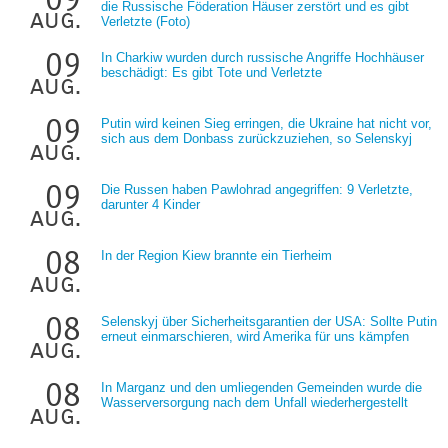
die Russische Föderation Häuser zerstört und es gibt
aug.
Verletzte (Foto)
09
In Charkiw wurden durch russische Angriffe Hochhäuser
beschädigt: Es gibt Tote und Verletzte
aug.
09
Putin wird keinen Sieg erringen, die Ukraine hat nicht vor,
sich aus dem Donbass zurückzuziehen, so Selenskyj
aug.
09
Die Russen haben Pawlohrad angegriffen: 9 Verletzte,
darunter 4 Kinder
aug.
08
In der Region Kiew brannte ein Tierheim
aug.
08
Selenskyj über Sicherheitsgarantien der USA: Sollte Putin
erneut einmarschieren, wird Amerika für uns kämpfen
aug.
08
In Marganz und den umliegenden Gemeinden wurde die
Wasserversorgung nach dem Unfall wiederhergestellt
aug.