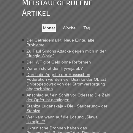
Meistaufgerufene
Ist korrekt, aber ich finde man hätte trotzdem im Text gleich
darauf hinweisen können.
Artikel
War aber nicht "böse" gemeint ...
Bis jetzt sind die Tickets auch noch nicht auf der Webseite
buchbar - warum auch immer ...
Monat
Woche
Tag
Hab´s versucht - bekomme aber immer angezeigt "auf dieser
Strecke fahren wir nicht"
Der Getreidemarkt: Neue Ernte, alte
Probleme
Zu Paul Simons Attacke gegen mich in der
“Jungle World”
“
Der IWF gibt Geld ohne Reformen
Warum stürzt die Hrywnja ab?
MHG1023
in
Berichte und Reisetipps • Re: Mit dem Zug in
die Ukraine
Durch die Angriffe der Russischen
Föderation wurden vier Bezirke der Oblast
„Man sollte aber explizit dazu schreiben, daß es ein Zug von
Dnipropetrowsk von der Stromversorgung
LeoExpress ist - und nur auf deren Webseite kann man die
abgeschnitten
Fahrkarten kaufen. Zumindest ist es die erste Umsteigefreie
Anschlag auf ein Schiff vor Odessa: Die Zahl
Verbindung von Deutschland...“
der Opfer ist gestiegen
Staniza Luganskaja - Die «Säuberung» der
Staniza
Eric
in
Recht, Visa und Dokumente • Re: Deklaration
gebrauchter Kleidung beim Zoll
Wer kam wann auf die Losung „Slawa
Ukrajini!“?
„Vielen Dank, mit einem Briefchen meiner Frau im Gepäck
Ukrainische Drohnen haben das
gab es keine Probleme“
Passagierschiff „Yanina“ der „Rosatom“ im