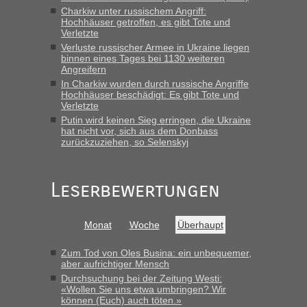
Charkiw unter russischem Angriff:
Hochhäuser getroffen, es gibt Tote und
lev
in
Berichte und Reisetipps • Re: An welchem
Verletzte
Grenzübergang zwischen Polen und der Ukraine geht es am
Verluste russischer Armee in Ukraine liegen
schnellsten?
binnen eines Tages bei 1130 weiteren
Angreifern
„Wir sind mit unserem Wohnmobil, wie geplant am Montag
15.6. in Krakovets rüber. Sehr zeitig los gegen 5 Uhr in der
In Charkiw wurden durch russische Angriffe
Hochhäuser beschädigt: Es gibt Tote und
Früh. Mit sehr sehr wenig Verkehr, super bis zur Grenze. Nur
Verletzte
8 PKW vor der Schranke....“
Putin wird keinen Sieg erringen, die Ukraine
hat nicht vor, sich aus dem Donbass
Frank
in
Berichte und Reisetipps • Re: An welchem
zurückzuziehen, so Selenskyj
Grenzübergang zwischen Polen und der Ukraine geht es am
schnellsten?
„Gestern 6 Stunden warten vor der Grenze Richtung Polen
Leserbewertungen
in Krakowez mit dem Kleinbus. Abfertigung ging dann
schnell da auch Passagiere mit EU-Pass dabei waren“
Monat
Woche
Überhaupt
Bernd D-UA
in
Berichte und Reisetipps • Re: An welchem
Grenzübergang zwischen Polen und der Ukraine geht es am
Zum Tod von Oles Busina: ein unbequemer,
schnellsten?
aber aufrichtiger Mensch
Durchsuchung bei der Zeitung Westi:
„Bin am Montag 15.6.26 um 8 Uhr in Urgyniw ausgereist,
«Wollen Sie uns etwa umbringen? Wir
das erste Mal an einem Montagmorgen ca. 15 Fahrzeuge
können (Euch) auch töten.»