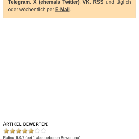
Telegram
,
X (ehemals Twitter)
,
VK
,
RSS
und täglich
oder wöchentlich per
E-Mail
.
Artikel bewerten:
Rating:
5.0
/
7
(bei
1
abgegebenen Bewertung)