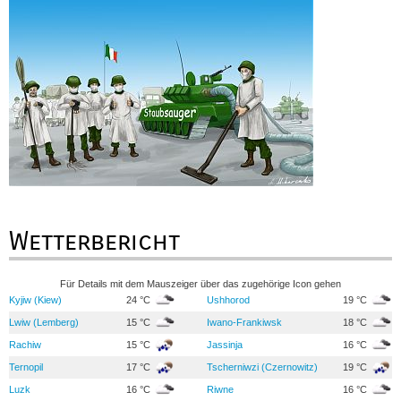
Wetterbericht
Für Details mit dem Mauszeiger über das zugehörige Icon gehen
Kyjiw (Kiew)
24 °C
Ushhorod
19 °C
Lwiw (Lemberg)
15 °C
Iwano-Frankiwsk
18 °C
Rachiw
15 °C
Jassinja
16 °C
Ternopil
17 °C
Tscherniwzi (Czernowitz)
19 °C
Luzk
16 °C
Riwne
16 °C