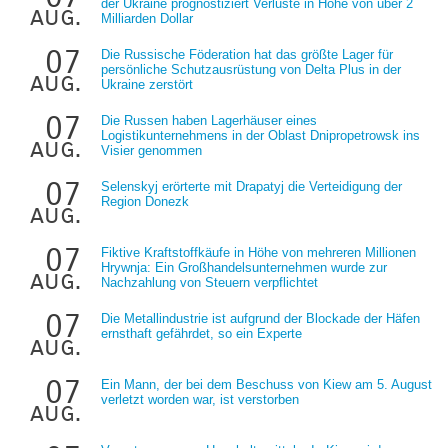
der Ukraine prognostiziert Verluste in Höhe von über 2
aug.
Milliarden Dollar
07
Die Russische Föderation hat das größte Lager für
persönliche Schutzausrüstung von Delta Plus in der
aug.
Ukraine zerstört
07
Die Russen haben Lagerhäuser eines
Logistikunternehmens in der Oblast Dnipropetrowsk ins
aug.
Visier genommen
07
Selenskyj erörterte mit Drapatyj die Verteidigung der
Region Donezk
aug.
07
Fiktive Kraftstoffkäufe in Höhe von mehreren Millionen
Hrywnja: Ein Großhandelsunternehmen wurde zur
aug.
Nachzahlung von Steuern verpflichtet
07
Die Metallindustrie ist aufgrund der Blockade der Häfen
ernsthaft gefährdet, so ein Experte
aug.
07
Ein Mann, der bei dem Beschuss von Kiew am 5. August
verletzt worden war, ist verstorben
aug.