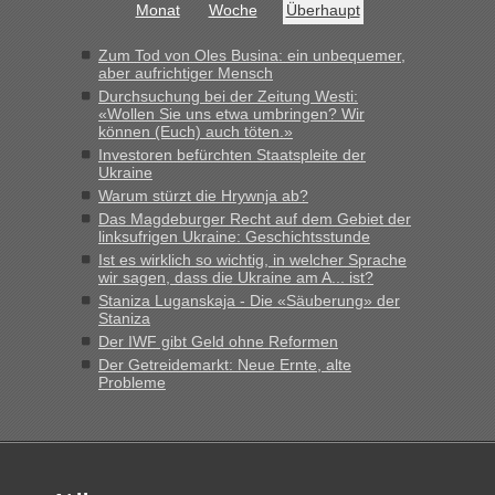
Monat
Woche
Überhaupt
Bernd D-UA
in
Berichte und Reisetipps • Re: An welchem
Grenzübergang zwischen Polen und der Ukraine geht es am
Zum Tod von Oles Busina: ein unbequemer,
schnellsten?
aber aufrichtiger Mensch
Durchsuchung bei der Zeitung Westi:
„Bin am Montag 15.6.26 um 8 Uhr in Urgyniw ausgereist,
«Wollen Sie uns etwa umbringen? Wir
das erste Mal an einem Montagmorgen ca. 15 Fahrzeuge
können (Euch) auch töten.»
vor mir, bin sonst der Erste oder Zweite, egal, nach ca 20
Investoren befürchten Staatspleite der
Minuten wurde dann die nächste Welle...“
Ukraine
Warum stürzt die Hrywnja ab?
lev
in
Berichte und Reisetipps • Re: An welchem
Das Magdeburger Recht auf dem Gebiet der
Grenzübergang zwischen Polen und der Ukraine geht es am
linksufrigen Ukraine: Geschichtsstunde
schnellsten?
Ist es wirklich so wichtig, in welcher Sprache
wir sagen, dass die Ukraine am A... ist?
„Derzeit, ist es überall sehr voll an den Grenzen Ukraine/
Staniza Luganskaja - Die «Säuberung» der
Polen. Zb. Krakovets 100 PKW ca. 10 h Wartezeit. Wollen
Staniza
Montag rüber, versuchen es sehr früh.“
Der IWF gibt Geld ohne Reformen
Der Getreidemarkt: Neue Ernte, alte
Probleme