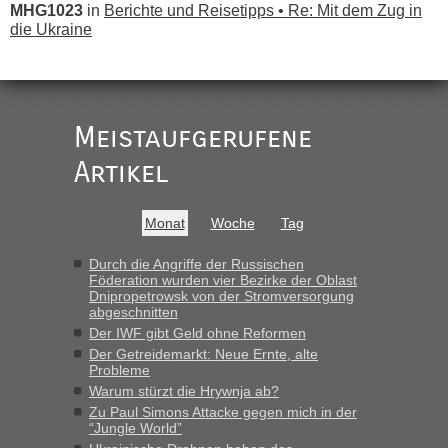
MHG1023
in
Berichte und Reisetipps • Re: Mit dem Zug in
die Ukraine
„
Der Link zum Anbieter ist ja da.
Meistaufgerufene
Ist korrekt, aber ich finde man hätte trotzdem im Text gleich
darauf hinweisen können.
Artikel
War aber nicht "böse" gemeint ...
Bis jetzt sind die Tickets auch noch nicht auf der Webseite
buchbar - warum auch immer ...
Monat
Woche
Tag
Hab´s versucht - bekomme aber immer angezeigt "auf dieser
Strecke fahren wir nicht"
Durch die Angriffe der Russischen
Föderation wurden vier Bezirke der Oblast
Dnipropetrowsk von der Stromversorgung
abgeschnitten
“
Der IWF gibt Geld ohne Reformen
Der Getreidemarkt: Neue Ernte, alte
MHG1023
in
Berichte und Reisetipps • Re: Mit dem Zug in
Probleme
die Ukraine
Warum stürzt die Hrywnja ab?
„Man sollte aber explizit dazu schreiben, daß es ein Zug von
Zu Paul Simons Attacke gegen mich in der
LeoExpress ist - und nur auf deren Webseite kann man die
“Jungle World”
Fahrkarten kaufen. Zumindest ist es die erste Umsteigefreie