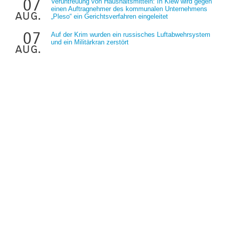
07
Veruntreuung von Haushaltsmitteln: In Kiew wird gegen
einen Auftragnehmer des kommunalen Unternehmens
aug.
„Pleso“ ein Gerichtsverfahren eingeleitet
07
Auf der Krim wurden ein russisches Luftabwehrsystem
und ein Militärkran zerstört
aug.