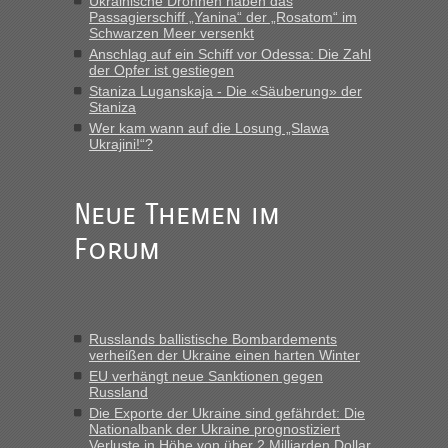
Ukrainische Drohnen haben das
Verbindung von Deutschland...“
Passagierschiff „Yanina“ der „Rosatom“ im
Schwarzen Meer versenkt
Anschlag auf ein Schiff vor Odessa: Die Zahl
Eric
in
Recht, Visa und Dokumente • Re: Deklaration
der Opfer ist gestiegen
gebrauchter Kleidung beim Zoll
Staniza Luganskaja - Die «Säuberung» der
„Vielen Dank, mit einem Briefchen meiner Frau im Gepäck
Staniza
gab es keine Probleme“
Wer kam wann auf die Losung „Slawa
Ukrajini!“?
Anuleb
in
Recht, Visa und Dokumente • Re: Seit Anfang
des Jahres haben die Zollbeamten Verstöße im Wert von
fast 11 Milliarden aufgedeckt
Neue Themen im
„Am besten wäre natürlich, wenn die Frau mit dabei ist.
Forum
Alleinreisende Männer stehen schließlich immer unter
Verdacht.“
Frank
in
Recht, Visa und Dokumente • Re: Seit Anfang des
Jahres haben die Zollbeamten Verstöße im Wert von fast 11
Russlands ballistische Bombardements
Milliarden aufgedeckt
verheißen der Ukraine einen harten Winter
„Kein Zoll. Du musst an sich nur sagen dass das privat ist
EU verhängt neue Sanktionen gegen
und du nicht damit handeln willst. So lange das nicht
Russland
Originalverpackt ist und ersichlich das nicht neu sollte es
Die Exporte der Ukraine sind gefährdet: Die
Nationalbank der Ukraine prognostiziert
keine Probleme geben“
Verluste in Höhe von über 2 Milliarden Dollar