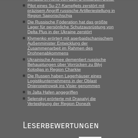
Pilot eines Su-27-Kampfjets zerstört mit
Eric
in
Recht, Visa und Dokumente • Deklaration
präzisem Angriff russische Artilleriestellung in
gebrauchter Kleidung beim Zoll
Region Saporischschja
„Hallo Leute, ich weiß nicht, ob ich hier richtig bin mit meiner
Die Russische Föderation hat das größte
Lager für persönliche Schutzausrüstung von
Anfrage. Ich möchte 4 Umzugskartons mit gebrauchter
Delta Plus in der Ukraine zerstört
Straßen Kleidung bei der Einreise in die Ukraine
Klymenko erörtert mit aserbaidschanischem
mitnehmen. Es ist gebrauchte Kleidung...“
Außenminister Entwicklung der
Zusammenarbeit im Rahmen des
lev
in
Berichte und Reisetipps • Re: An welchem
Drohnenabkommens
Grenzübergang zwischen Polen und der Ukraine geht es am
Ukrainische Armee dementiert russische
schnellsten?
Behauptungen über Vorrücken zu Bilyj
Kolodjas in Region Charkiw
„Wir sind mit unserem Wohnmobil, wie geplant am Montag
Die Russen haben Lagerhäuser eines
15.6. in Krakovets rüber. Sehr zeitig los gegen 5 Uhr in der
Logistikunternehmens in der Oblast
Früh. Mit sehr sehr wenig Verkehr, super bis zur Grenze. Nur
Dnipropetrowsk ins Visier genommen
8 PKW vor der Schranke....“
In Jalta Hafen angegriffen
Selenskyj erörterte mit Drapatyj die
Frank
in
Berichte und Reisetipps • Re: An welchem
Verteidigung der Region Donezk
Grenzübergang zwischen Polen und der Ukraine geht es am
schnellsten?
„Gestern 6 Stunden warten vor der Grenze Richtung Polen
Leserbewertungen
in Krakowez mit dem Kleinbus. Abfertigung ging dann
schnell da auch Passagiere mit EU-Pass dabei waren“