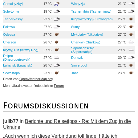
Chmelnyzkyj
17 °C
Winnyzja
21 °C
Schytomyr
19 °C
Tschernihiw (Tschernigow)
21 °C
Tscherkassy
23 °C
Kropywnyzkyj (Kirowograd)
25 °C
Poltawa
27 °C
Sumy
22 °C
Odessa
27 °C
Mykolajiw (Nikolajew)
27 °C
Cherson
26 °C
Charkiw (Charkow)
27 °C
Saporischschja
Krywyj Rih (Kriwoj Rog)
27 °C
29 °C
(Saporoschje)
Dnipro
27 °C
Donezk
30 °C
(Dnepropetrowsk)
Luhansk (Lugansk)
28 °C
Simferopol
21 °C
Sewastopol
23 °C
Jalta
23 °C
Daten von
OpenWeatherMap.org
Mehr Ukrainewetter findet sich im
Forum
Forumsdiskussionen
julib77
in
Berichte und Reisetipps • Re: Mit dem Zug in die
Ukraine
„Auch wenn ich diese Verbindung toll finde, hätte ich