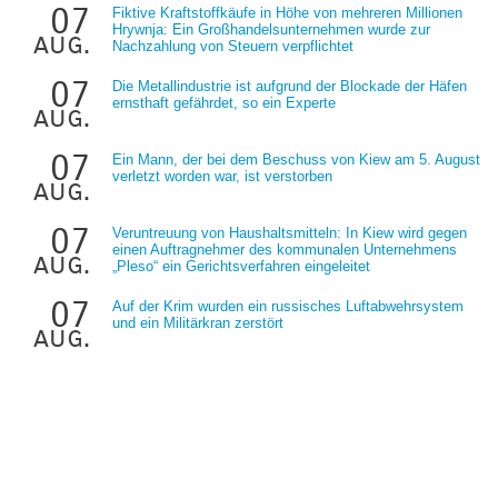
07
Fiktive Kraftstoffkäufe in Höhe von mehreren Millionen
Hrywnja: Ein Großhandelsunternehmen wurde zur
aug.
Nachzahlung von Steuern verpflichtet
07
Die Metallindustrie ist aufgrund der Blockade der Häfen
ernsthaft gefährdet, so ein Experte
aug.
07
Ein Mann, der bei dem Beschuss von Kiew am 5. August
verletzt worden war, ist verstorben
aug.
07
Veruntreuung von Haushaltsmitteln: In Kiew wird gegen
einen Auftragnehmer des kommunalen Unternehmens
aug.
„Pleso“ ein Gerichtsverfahren eingeleitet
07
Auf der Krim wurden ein russisches Luftabwehrsystem
und ein Militärkran zerstört
aug.