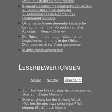
der Ukraine geht es am schnellsten?
Delta Plus in der Ukraine zerstört
Klymenko erörtert mit aserbaidschanischem
„Bin am Montag 15.6.26 um 8 Uhr in Urgyniw ausgereist,
Außenminister Entwicklung der
das erste Mal an einem Montagmorgen ca. 15 Fahrzeuge
Zusammenarbeit im Rahmen des
Drohnenabkommens
vor mir, bin sonst der Erste oder Zweite, egal, nach ca 20
Minuten wurde dann die nächste Welle...“
Ukrainische Armee dementiert russische
Behauptungen über Vorrücken zu Bilyj
Kolodjas in Region Charkiw
Berichte und Reisetipps • Re: An welchem
lev
in
Die Russen haben Lagerhäuser eines
Grenzübergang zwischen Polen und der Ukraine
Logistikunternehmens in der Oblast
geht es am schnellsten?
Dnipropetrowsk ins Visier genommen
In Jalta Hafen angegriffen
„Derzeit, ist es überall sehr voll an den Grenzen Ukraine/
Polen. Zb. Krakovets 100 PKW ca. 10 h Wartezeit. Wollen
Montag rüber, versuchen es sehr früh.“
Leserbewertungen
Monat
Woche
Überhaupt
Zum Tod von Oles Busina: ein unbequemer,
aber aufrichtiger Mensch
Durchsuchung bei der Zeitung Westi:
«Wollen Sie uns etwa umbringen? Wir
können (Euch) auch töten.»