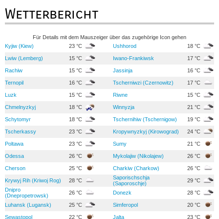
Wetterbericht
Für Details mit dem Mauszeiger über das zugehörige Icon gehen
Kyjiw (Kiew)
23 °C
Ushhorod
18 °C
Lwiw (Lemberg)
15 °C
Iwano-Frankiwsk
17 °C
Rachiw
15 °C
Jassinja
16 °C
Ternopil
16 °C
Tscherniwzi (Czernowitz)
17 °C
Luzk
15 °C
Riwne
15 °C
Chmelnyzkyj
18 °C
Winnyzja
21 °C
Schytomyr
18 °C
Tschernihiw (Tschernigow)
19 °C
Tscherkassy
23 °C
Kropywnyzkyj (Kirowograd)
24 °C
Poltawa
23 °C
Sumy
21 °C
Odessa
26 °C
Mykolajiw (Nikolajew)
26 °C
Cherson
25 °C
Charkiw (Charkow)
26 °C
Saporischschja
Krywyj Rih (Kriwoj Rog)
28 °C
29 °C
(Saporoschje)
Dnipro
26 °C
Donezk
28 °C
(Dnepropetrowsk)
Luhansk (Lugansk)
25 °C
Simferopol
20 °C
Sewastopol
22 °C
Jalta
23 °C