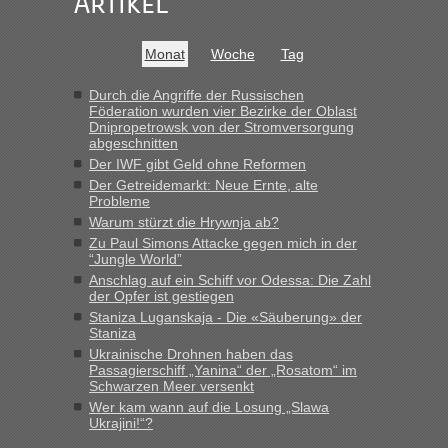
Artikel
Anfang des Jahres haben die Zollbeamten
Verstöße im Wert von fast 11 Milliarden
Monat
Woche
Tag
aufgedeckt
„Am besten wäre natürlich, wenn die Frau mit dabei ist.
Durch die Angriffe der Russischen
Föderation wurden vier Bezirke der Oblast
Alleinreisende Männer stehen schließlich immer unter
Dnipropetrowsk von der Stromversorgung
Verdacht.“
abgeschnitten
Der IWF gibt Geld ohne Reformen
Recht, Visa und Dokumente • Re: Seit
Frank
in
Der Getreidemarkt: Neue Ernte, alte
Anfang des Jahres haben die Zollbeamten
Probleme
Verstöße im Wert von fast 11 Milliarden
Warum stürzt die Hrywnja ab?
aufgedeckt
Zu Paul Simons Attacke gegen mich in der
“Jungle World”
„Kein Zoll. Du musst an sich nur sagen dass das privat ist
Anschlag auf ein Schiff vor Odessa: Die Zahl
und du nicht damit handeln willst. So lange das nicht
der Opfer ist gestiegen
Originalverpackt ist und ersichlich das nicht neu sollte es
Staniza Luganskaja - Die «Säuberung» der
keine Probleme geben“
Staniza
Ukrainische Drohnen haben das
Recht, Visa und Dokumente • Deklaration
Passagierschiff „Yanina“ der „Rosatom“ im
Eric
in
Schwarzen Meer versenkt
gebrauchter Kleidung beim Zoll
Wer kam wann auf die Losung „Slawa
Ukrajini!“?
„Hallo Leute, ich weiß nicht, ob ich hier richtig bin mit meiner
Anfrage. Ich möchte 4 Umzugskartons mit gebrauchter