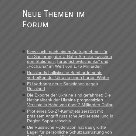
Straßen Kleidung bei der Einreise in die Ukraine
mitnehmen. Es ist gebrauchte Kleidung...“
Neue Themen im
Forum
Berichte und Reisetipps • Re: An welchem
lev
in
Grenzübergang zwischen Polen und der Ukraine
geht es am schnellsten?
„Wir sind mit unserem Wohnmobil, wie geplant am Montag
Kiew sucht nach einem Auftragnehmer für
15.6. in Krakovets rüber. Sehr zeitig los gegen 5 Uhr in der
die Sanierung der U-Bahn-Strecke zwischen
Früh. Mit sehr sehr wenig Verkehr, super bis zur Grenze. Nur
den Stationen „Taras Schewtschenko“ und
8 PKW vor der Schranke....“
„Pochaina“ im Wert von 1,76 Milliarden
Russlands ballistische Bombardements
Berichte und Reisetipps • Re: An welchem
Frank
in
verheißen der Ukraine einen harten Winter
Grenzübergang zwischen Polen und der Ukraine
EU verhängt neue Sanktionen gegen
Russland
geht es am schnellsten?
Die Exporte der Ukraine sind gefährdet: Die
„Gestern 6 Stunden warten vor der Grenze Richtung Polen
Nationalbank der Ukraine prognostiziert
Verluste in Höhe von über 2 Milliarden Dollar
in Krakowez mit dem Kleinbus. Abfertigung ging dann
schnell da auch Passagiere mit EU-Pass dabei waren“
Pilot eines Su-27-Kampfjets zerstört mit
präzisem Angriff russische Artilleriestellung in
Region Saporischschja
Berichte und Reisetipps • Re: An
Bernd D-UA
in
Die Russische Föderation hat das größte
welchem Grenzübergang zwischen Polen und
Lager für persönliche Schutzausrüstung von