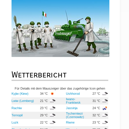
Wetterbericht
Für Details mit dem Mauszeiger über das zugehörige Icon gehen
Kyjiw (Kiew)
34 °C
Ushhorod
27 °C
Iwano-
Lwiw (Lemberg)
21 °C
31 °C
Frankiwsk
Rachiw
23 °C
Jassinja
24 °C
Tscherniwzi
Ternopil
29 °C
32 °C
(Czernowitz)
Luzk
22 °C
Riwne
23 °C