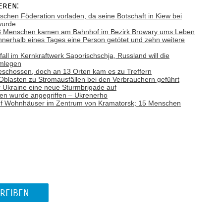
eren:
ischen Föderation vorladen, da seine Botschaft in Kiew bei
wurde
: 8 Menschen kamen am Bahnhof im Bezirk Browary ums Leben
nnerhalb eines Tages eine Person getötet und zehn weitere
ll im Kernkraftwerk Saporischschja, Russland will die
hmlegen
schossen, doch an 13 Orten kam es zu Treffern
f Oblasten zu Stromausfällen bei den Verbrauchern geführt
r Ukraine eine neue Sturmbrigade auf
nen wurde angegriffen – Ukrenerho
uf Wohnhäuser im Zentrum von Kramatorsk; 15 Menschen
REIBEN