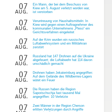
07
Ein Mann, der bei dem Beschuss von
Kiew am 5. August verletzt worden war,
aug.
ist verstorben
07
Veruntreuung von Haushaltsmitteln: In
Kiew wird gegen einen Auftragnehmer des
aug.
kommunalen Unternehmens „Pleso“ ein
Gerichtsverfahren eingeleitet
07
Auf der Krim wurden ein russisches
Luftabwehrsystem und ein Militärkran
aug.
zerstört
07
Russland hat 147 Drohnen auf die Ukraine
abgefeuert; die Luftabwehr hat 114 davon
aug.
unschädlich gemacht
07
Drohnen haben Jekaterinburg angegriffen:
Auf dem Gelände des Wildberries-Lagers
aug.
wütet ein Feuer
07
Die Russen haben die Region
Saporischschja fast tausend Mal
aug.
angegriffen: 10 Verletzte
07
Zwei Männer in der Region Cherson
erlitten Verletzungen durch Angriffe