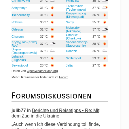
Chmelnyzkyj
34 °C
Winnyzja
35 °C
Tschernihiw
Schytomyr
31 °C
37 °C
(Tschernigow)
Kropywnyzkyj
Tscherkassy
31 °C
36 °C
(Kirowograd)
Poltawa
36 °C
Sumy
35 °C
Mykolajiw
Odessa
31 °C
37 °C
(Nikolajew)
Charkiw
Cherson
37 °C
37 °C
(Charkow)
Krywyj Rih (Kriwoj
Saporischschja
37 °C
38 °C
Rog)
(Saporoschje)
Dnipro
37 °C
Donezk
36 °C
(Dnepropetrowsk)
Luhansk
36 °C
Simferopol
33 °C
(Lugansk)
Sewastopol
28 °C
Jalta
27 °C
Daten von
OpenWeatherMap.org
Mehr Ukrainewetter findet sich im
Forum
Forumsdiskussionen
julib77
in
Berichte und Reisetipps • Re: Mit
dem Zug in die Ukraine
„Auch wenn ich diese Verbindung toll finde,