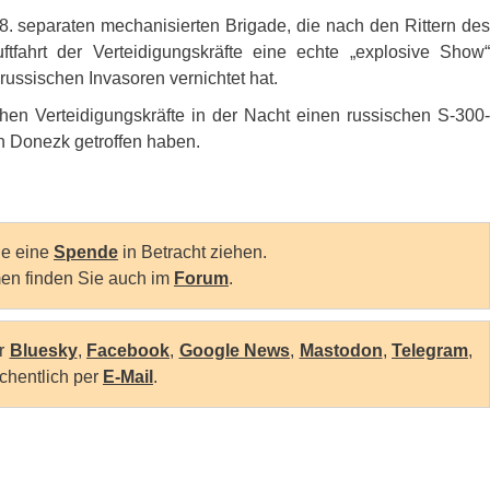
28. separaten mechanisierten Brigade, die nach den Rittern des
tfahrt der Verteidigungskräfte eine echte „explosive Show“
 russischen Invasoren vernichtet hat.
hen Verteidigungskräfte in der Nacht einen russischen S-300-
n Donezk getroffen haben.
Sie eine
Spende
in Betracht ziehen.
en finden Sie auch im
Forum
.
er
Bluesky
,
Facebook
,
Google News
,
Mastodon
,
Telegram
,
chentlich per
E-Mail
.