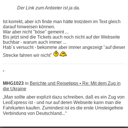
Der Link zum Anbieter ist ja da.
Ist korrekt, aber ich finde man hätte trotzdem im Text gleich
darauf hinweisen können.
War aber nicht "böse" gemeint ...
Bis jetzt sind die Tickets auch noch nicht auf der Webseite
buchbar - warum auch immer ...
Hab´s versucht - bekomme aber immer angezeigt "auf dieser
Strecke fahren wir nicht"
“
MHG1023
in
Berichte und Reisetipps • Re: Mit dem Zug in
die Ukraine
„Man sollte aber explizit dazu schreiben, daß es ein Zug von
LeoExpress ist - und nur auf deren Webseite kann man die
Fahrkarten kaufen. Zumindest ist es die erste Umsteigefreie
Verbindung von Deutschland...“
Eric
in
Recht, Visa und Dokumente • Re: Deklaration