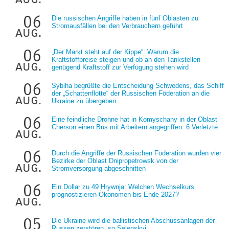
06
Die russischen Angriffe haben in fünf Oblasten zu
Stromausfällen bei den Verbrauchern geführt
aug.
06
„Der Markt steht auf der Kippe“: Warum die
Kraftstoffpreise steigen und ob an den Tankstellen
aug.
genügend Kraftstoff zur Verfügung stehen wird
06
Sybiha begrüßte die Entscheidung Schwedens, das Schiff
der „Schattenflotte“ der Russischen Föderation an die
aug.
Ukraine zu übergeben
06
Eine feindliche Drohne hat in Komyschany in der Oblast
Cherson einen Bus mit Arbeitern angegriffen: 6 Verletzte
aug.
06
Durch die Angriffe der Russischen Föderation wurden vier
Bezirke der Oblast Dnipropetrowsk von der
aug.
Stromversorgung abgeschnitten
06
Ein Dollar zu 49 Hrywnja: Welchen Wechselkurs
prognostizieren Ökonomen bis Ende 2027?
aug.
05
Die Ukraine wird die ballistischen Abschussanlagen der
Russen zerstören, so Selenskyj