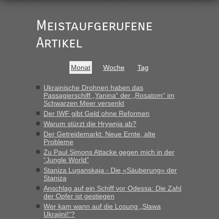
gebrauchter Kleidung beim Zoll
„Vielen Dank, mit einem Briefchen meiner Frau im Gepäck
Meistaufgerufene
gab es keine Probleme“
Artikel
Anuleb
in
Recht, Visa und Dokumente • Re: Seit Anfang
des Jahres haben die Zollbeamten Verstöße im Wert von
fast 11 Milliarden aufgedeckt
Monat
Woche
Tag
„Am besten wäre natürlich, wenn die Frau mit dabei ist.
Alleinreisende Männer stehen schließlich immer unter
Ukrainische Drohnen haben das
Passagierschiff „Yanina“ der „Rosatom“ im
Verdacht.“
Schwarzen Meer versenkt
Der IWF gibt Geld ohne Reformen
Frank
in
Recht, Visa und Dokumente • Re: Seit Anfang des
Warum stürzt die Hrywnja ab?
Jahres haben die Zollbeamten Verstöße im Wert von fast 11
Der Getreidemarkt: Neue Ernte, alte
Milliarden aufgedeckt
Probleme
„Kein Zoll. Du musst an sich nur sagen dass das privat ist
Zu Paul Simons Attacke gegen mich in der
und du nicht damit handeln willst. So lange das nicht
“Jungle World”
Originalverpackt ist und ersichlich das nicht neu sollte es
Staniza Luganskaja - Die «Säuberung» der
keine Probleme geben“
Staniza
Anschlag auf ein Schiff vor Odessa: Die Zahl
Eric
in
Recht, Visa und Dokumente • Deklaration
der Opfer ist gestiegen
gebrauchter Kleidung beim Zoll
Wer kam wann auf die Losung „Slawa
Ukrajini!“?