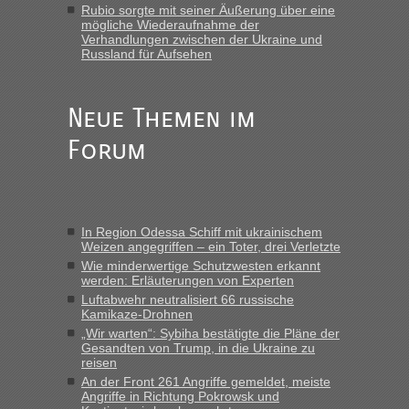
„Hallo Leute, ich weiß nicht, ob ich hier richtig bin mit meiner
Rubio sorgte mit seiner Äußerung über eine
Anfrage. Ich möchte 4 Umzugskartons mit gebrauchter
mögliche Wiederaufnahme der
Straßen Kleidung bei der Einreise in die Ukraine
Verhandlungen zwischen der Ukraine und
mitnehmen. Es ist gebrauchte Kleidung...“
Russland für Aufsehen
lev
in
Berichte und Reisetipps • Re: An welchem
Grenzübergang zwischen Polen und der Ukraine geht es am
Neue Themen im
schnellsten?
Forum
„Wir sind mit unserem Wohnmobil, wie geplant am Montag
15.6. in Krakovets rüber. Sehr zeitig los gegen 5 Uhr in der
Früh. Mit sehr sehr wenig Verkehr, super bis zur Grenze. Nur
8 PKW vor der Schranke....“
In Region Odessa Schiff mit ukrainischem
Frank
in
Berichte und Reisetipps • Re: An welchem
Weizen angegriffen – ein Toter, drei Verletzte
Grenzübergang zwischen Polen und der Ukraine geht es am
Wie minderwertige Schutzwesten erkannt
schnellsten?
werden: Erläuterungen von Experten
„Gestern 6 Stunden warten vor der Grenze Richtung Polen
Luftabwehr neutralisiert 66 russische
Kamikaze-Drohnen
in Krakowez mit dem Kleinbus. Abfertigung ging dann
schnell da auch Passagiere mit EU-Pass dabei waren“
„Wir warten“: Sybiha bestätigte die Pläne der
Gesandten von Trump, in die Ukraine zu
reisen
Bernd D-UA
in
Berichte und Reisetipps • Re: An welchem
An der Front 261 Angriffe gemeldet, meiste
Grenzübergang zwischen Polen und der Ukraine geht es am
Angriffe in Richtung Pokrowsk und
schnellsten?