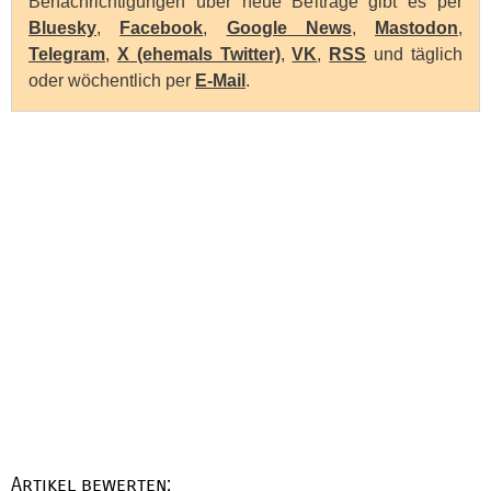
Benachrichtigungen über neue Beiträge gibt es per
Bluesky
,
Facebook
,
Google News
,
Mastodon
,
Telegram
,
X (ehemals Twitter)
,
VK
,
RSS
und täglich
oder wöchentlich per
E-Mail
.
Artikel bewerten: