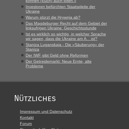
können (Euch) auch töten.»
Investoren befürchten Staatspleite der
Ukraine
Warum stürzt die Hrywnja ab?
Das Magdeburger Recht auf dem Gebiet der
linksufrigen Ukraine: Geschichtsstunde
Ist es wirklich so wichtig, in welcher Sprache
wir sagen, dass die Ukraine am A... ist?
Staniza Luganskaja - Die «Säuberung» der
Staniza
Der IWF gibt Geld ohne Reformen
Der Getreidemarkt: Neue Ernte, alte
Probleme
Nützliches
Impressum und Datenschutz
Kontakt
Forum