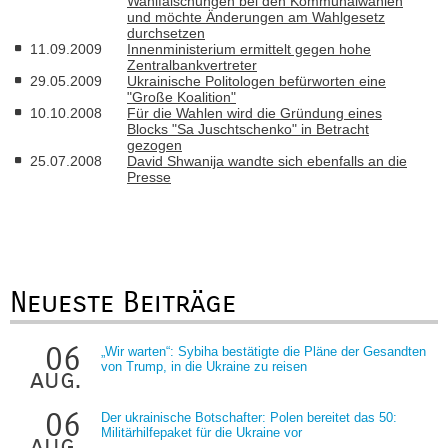
Wahlfälschungen bei den Kommunalwahlen
und möchte Änderungen am Wahlgesetz
durchsetzen
11.09.2009
Innenministerium ermittelt gegen hohe
Zentralbankvertreter
29.05.2009
Ukrainische Politologen befürworten eine
"Große Koalition"
10.10.2008
Für die Wahlen wird die Gründung eines
Blocks "Sa Juschtschenko" in Betracht
gezogen
25.07.2008
David Shwanija wandte sich ebenfalls an die
Presse
Neueste Beiträge
06
„Wir warten“: Sybiha bestätigte die Pläne der Gesandten
von Trump, in die Ukraine zu reisen
aug.
06
Der ukrainische Botschafter: Polen bereitet das 50:
Militärhilfepaket für die Ukraine vor
aug.