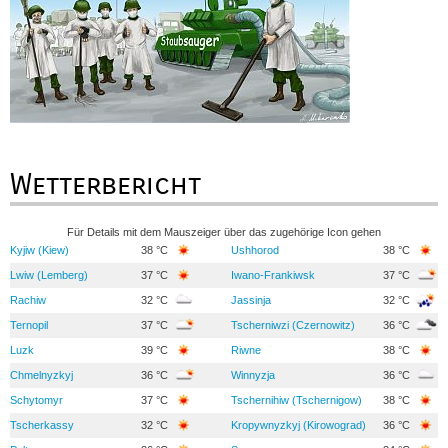
Wetterbericht
Für Details mit dem Mauszeiger über das zugehörige Icon gehen
Kyjiw (Kiew)
38 °C
Ushhorod
38 °C
Lwiw (Lemberg)
37 °C
Iwano-Frankiwsk
37 °C
Rachiw
32 °C
Jassinja
32 °C
Ternopil
37 °C
Tscherniwzi (Czernowitz)
36 °C
Luzk
39 °C
Riwne
38 °C
Chmelnyzkyj
36 °C
Winnyzja
36 °C
Schytomyr
37 °C
Tschernihiw (Tschernigow)
38 °C
Tscherkassy
32 °C
Kropywnyzkyj (Kirowograd)
36 °C