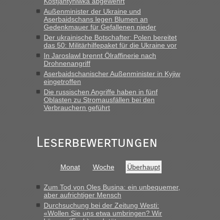
Kostjantyniwka abgewehrt
„Bin am Montag 15.6.26 um 8 Uhr in Urgyniw ausgereist,
Außenminister der Ukraine und
Aserbaidschans legen Blumen an
das erste Mal an einem Montagmorgen ca. 15 Fahrzeuge
Gedenkmauer für Gefallenen nieder
vor mir, bin sonst der Erste oder Zweite, egal, nach ca 20
Der ukrainische Botschafter: Polen bereitet
Minuten wurde dann die nächste Welle...“
das 50: Militärhilfepaket für die Ukraine vor
In Jaroslawl brennt Ölraffinerie nach
lev
in
Berichte und Reisetipps • Re: An welchem
Drohnenangriff
Grenzübergang zwischen Polen und der Ukraine geht es am
Aserbaidschanischer Außenminister in Kyjiw
schnellsten?
eingetroffen
„Derzeit, ist es überall sehr voll an den Grenzen Ukraine/
Die russischen Angriffe haben in fünf
Oblasten zu Stromausfällen bei den
Polen. Zb. Krakovets 100 PKW ca. 10 h Wartezeit. Wollen
Verbrauchern geführt
Montag rüber, versuchen es sehr früh.“
Leserbewertungen
Monat
Woche
Überhaupt
Zum Tod von Oles Busina: ein unbequemer,
aber aufrichtiger Mensch
Durchsuchung bei der Zeitung Westi:
«Wollen Sie uns etwa umbringen? Wir