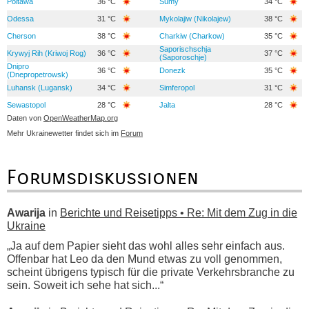
Poltawa
36 °C
Sumy
34 °C
Odessa
31 °C
Mykolajiw (Nikolajew)
38 °C
Cherson
38 °C
Charkiw (Charkow)
35 °C
Saporischschja
Krywyj Rih (Kriwoj Rog)
36 °C
37 °C
(Saporoschje)
Dnipro
36 °C
Donezk
35 °C
(Dnepropetrowsk)
Luhansk (Lugansk)
34 °C
Simferopol
31 °C
Sewastopol
28 °C
Jalta
28 °C
Daten von
OpenWeatherMap.org
Mehr Ukrainewetter findet sich im
Forum
Forumsdiskussionen
Awarija
in
Berichte und Reisetipps • Re: Mit dem Zug in die
Ukraine
„Ja auf dem Papier sieht das wohl alles sehr einfach aus.
Offenbar hat Leo da den Mund etwas zu voll genommen,
scheint übrigens typisch für die private Verkehrsbranche zu
sein. Soweit ich sehe hat sich...“