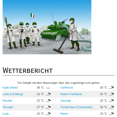
Wetterbericht
Für Details mit dem Mauszeiger über das zugehörige Icon gehen
Kyjiw (Kiew)
36 °C
Ushhorod
26 °C
Lwiw (Lemberg)
21 °C
Iwano-Frankiwsk
31 °C
Rachiw
22 °C
Jassinja
22 °C
Ternopil
27 °C
Tscherniwzi (Czernowitz)
32 °C
Luzk
23 °C
Riwne
24 °C