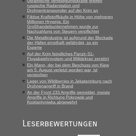
Ukrainische Verteidigungskräfte greifen
russische Radarstation und
Eric
in
Recht, Visa und Dokumente • Deklaration
Drohnentransponder auf der Krim an
gebrauchter Kleidung beim Zoll
Fiktive Kraftstoffkäufe in Höhe von mehreren
„Hallo Leute, ich weiß nicht, ob ich hier richtig bin mit meiner
Millionen Hrywnja: Ein
Großhandelsunternehmen wurde zur
Anfrage. Ich möchte 4 Umzugskartons mit gebrauchter
Nachzahlung von Steuern verpflichtet
Straßen Kleidung bei der Einreise in die Ukraine
Die Metallindustrie ist aufgrund der Blockade
mitnehmen. Es ist gebrauchte Kleidung...“
der Häfen ernsthaft gefährdet, so ein
Experte
lev
in
Berichte und Reisetipps • Re: An welchem
Auf der Krim feindliches Panzir-S1-
Grenzübergang zwischen Polen und der Ukraine geht es am
Flugabwehrsystem und Militärkran zerstört
schnellsten?
Ein Mann, der bei dem Beschuss von Kiew
am 5. August verletzt worden war, ist
„Wir sind mit unserem Wohnmobil, wie geplant am Montag
verstorben
15.6. in Krakovets rüber. Sehr zeitig los gegen 5 Uhr in der
Lager von Wildberries in Jekaterinburg nach
Früh. Mit sehr sehr wenig Verkehr, super bis zur Grenze. Nur
Drohnenangriff in Brand
8 PKW vor der Schranke....“
An der Front 233 Angriffe gemeldet, meiste
Angriffe in Richtung Pokrowsk und
Frank
in
Berichte und Reisetipps • Re: An welchem
Kostjantyniwka abgewehrt
Grenzübergang zwischen Polen und der Ukraine geht es am
schnellsten?
„Gestern 6 Stunden warten vor der Grenze Richtung Polen
Leserbewertungen
in Krakowez mit dem Kleinbus. Abfertigung ging dann
schnell da auch Passagiere mit EU-Pass dabei waren“