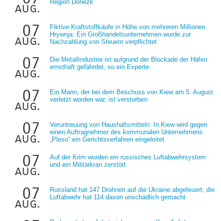
Region Donezk
aug.
07
Fiktive Kraftstoffkäufe in Höhe von mehreren Millionen
Hrywnja: Ein Großhandelsunternehmen wurde zur
aug.
Nachzahlung von Steuern verpflichtet
07
Die Metallindustrie ist aufgrund der Blockade der Häfen
ernsthaft gefährdet, so ein Experte
aug.
07
Ein Mann, der bei dem Beschuss von Kiew am 5. August
verletzt worden war, ist verstorben
aug.
07
Veruntreuung von Haushaltsmitteln: In Kiew wird gegen
einen Auftragnehmer des kommunalen Unternehmens
aug.
„Pleso“ ein Gerichtsverfahren eingeleitet
07
Auf der Krim wurden ein russisches Luftabwehrsystem
und ein Militärkran zerstört
aug.
07
Russland hat 147 Drohnen auf die Ukraine abgefeuert; die
Luftabwehr hat 114 davon unschädlich gemacht
aug.