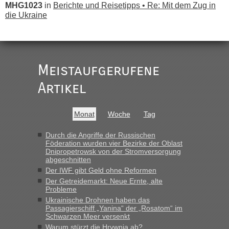
MHG1023
in
Berichte und Reisetipps • Re: Mit dem Zug in
die Ukraine
„
Der Link zum Anbieter ist ja da.
Meistaufgerufene
Ist korrekt, aber ich finde man hätte trotzdem im Text gleich
darauf hinweisen können.
Artikel
War aber nicht "böse" gemeint ...
Bis jetzt sind die Tickets auch noch nicht auf der Webseite
buchbar - warum auch immer ...
Monat
Woche
Tag
Hab´s versucht - bekomme aber immer angezeigt "auf dieser
Strecke fahren wir nicht"
Durch die Angriffe der Russischen
Föderation wurden vier Bezirke der Oblast
Dnipropetrowsk von der Stromversorgung
abgeschnitten
“
Der IWF gibt Geld ohne Reformen
Der Getreidemarkt: Neue Ernte, alte
MHG1023
in
Berichte und Reisetipps • Re: Mit dem Zug in
Probleme
die Ukraine
Ukrainische Drohnen haben das
Passagierschiff „Yanina“ der „Rosatom“ im
„Man sollte aber explizit dazu schreiben, daß es ein Zug von
Schwarzen Meer versenkt
LeoExpress ist - und nur auf deren Webseite kann man die
Warum stürzt die Hrywnja ab?
Fahrkarten kaufen. Zumindest ist es die erste Umsteigefreie