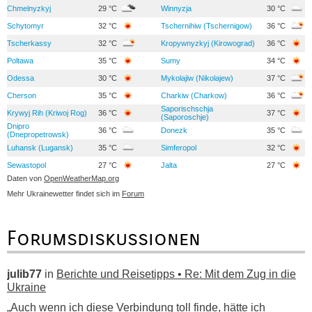
Chmelnyzkyj
29 °C
Winnyzja
30 °C
Schytomyr
32 °C
Tschernihiw (Tschernigow)
36 °C
Tscherkassy
32 °C
Kropywnyzkyj (Kirowograd)
36 °C
Poltawa
35 °C
Sumy
34 °C
Odessa
30 °C
Mykolajiw (Nikolajew)
37 °C
Cherson
35 °C
Charkiw (Charkow)
36 °C
Saporischschja
Krywyj Rih (Kriwoj Rog)
36 °C
37 °C
(Saporoschje)
Dnipro
36 °C
Donezk
35 °C
(Dnepropetrowsk)
Luhansk (Lugansk)
35 °C
Simferopol
32 °C
Sewastopol
27 °C
Jalta
27 °C
Daten von
OpenWeatherMap.org
Mehr Ukrainewetter findet sich im
Forum
Forumsdiskussionen
julib77
in
Berichte und Reisetipps • Re: Mit dem Zug in die
Ukraine
„Auch wenn ich diese Verbindung toll finde, hätte ich