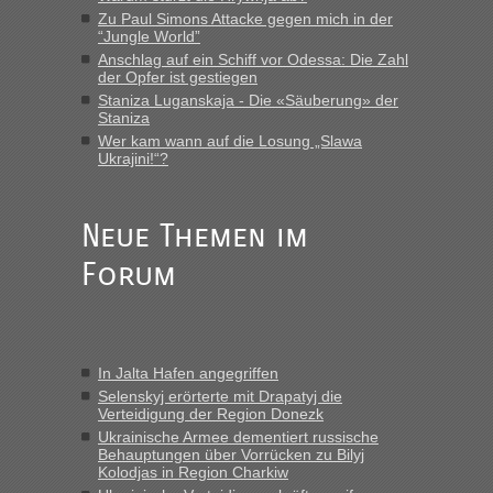
Verbindung von Deutschland...“
Zu Paul Simons Attacke gegen mich in der
“Jungle World”
Anschlag auf ein Schiff vor Odessa: Die Zahl
Eric
in
Recht, Visa und Dokumente • Re: Deklaration
der Opfer ist gestiegen
gebrauchter Kleidung beim Zoll
Staniza Luganskaja - Die «Säuberung» der
„Vielen Dank, mit einem Briefchen meiner Frau im Gepäck
Staniza
gab es keine Probleme“
Wer kam wann auf die Losung „Slawa
Ukrajini!“?
Anuleb
in
Recht, Visa und Dokumente • Re: Seit Anfang
des Jahres haben die Zollbeamten Verstöße im Wert von
fast 11 Milliarden aufgedeckt
Neue Themen im
„Am besten wäre natürlich, wenn die Frau mit dabei ist.
Forum
Alleinreisende Männer stehen schließlich immer unter
Verdacht.“
Frank
in
Recht, Visa und Dokumente • Re: Seit Anfang des
Jahres haben die Zollbeamten Verstöße im Wert von fast 11
In Jalta Hafen angegriffen
Milliarden aufgedeckt
Selenskyj erörterte mit Drapatyj die
„Kein Zoll. Du musst an sich nur sagen dass das privat ist
Verteidigung der Region Donezk
und du nicht damit handeln willst. So lange das nicht
Ukrainische Armee dementiert russische
Originalverpackt ist und ersichlich das nicht neu sollte es
Behauptungen über Vorrücken zu Bilyj
Kolodjas in Region Charkiw
keine Probleme geben“