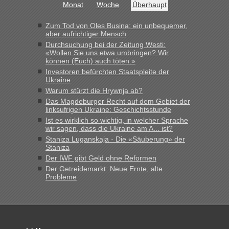
Monat
Woche
Überhaupt
Bernd D-UA
in
Berichte und Reisetipps • Re: An welchem
Grenzübergang zwischen Polen und der Ukraine geht es am
Zum Tod von Oles Busina: ein unbequemer,
schnellsten?
aber aufrichtiger Mensch
Durchsuchung bei der Zeitung Westi:
„Bin am Montag 15.6.26 um 8 Uhr in Urgyniw ausgereist,
«Wollen Sie uns etwa umbringen? Wir
das erste Mal an einem Montagmorgen ca. 15 Fahrzeuge
können (Euch) auch töten.»
vor mir, bin sonst der Erste oder Zweite, egal, nach ca 20
Investoren befürchten Staatspleite der
Minuten wurde dann die nächste Welle...“
Ukraine
Warum stürzt die Hrywnja ab?
lev
in
Berichte und Reisetipps • Re: An welchem
Das Magdeburger Recht auf dem Gebiet der
Grenzübergang zwischen Polen und der Ukraine geht es am
linksufrigen Ukraine: Geschichtsstunde
schnellsten?
Ist es wirklich so wichtig, in welcher Sprache
wir sagen, dass die Ukraine am A... ist?
„Derzeit, ist es überall sehr voll an den Grenzen Ukraine/
Staniza Luganskaja - Die «Säuberung» der
Polen. Zb. Krakovets 100 PKW ca. 10 h Wartezeit. Wollen
Staniza
Montag rüber, versuchen es sehr früh.“
Der IWF gibt Geld ohne Reformen
Der Getreidemarkt: Neue Ernte, alte
Probleme