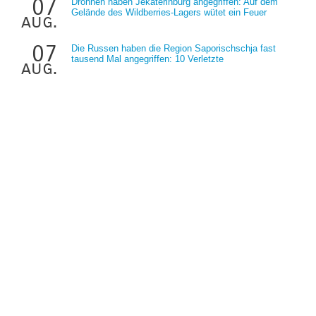
07
Drohnen haben Jekaterinburg angegriffen: Auf dem
Gelände des Wildberries-Lagers wütet ein Feuer
aug.
07
Die Russen haben die Region Saporischschja fast
tausend Mal angegriffen: 10 Verletzte
aug.