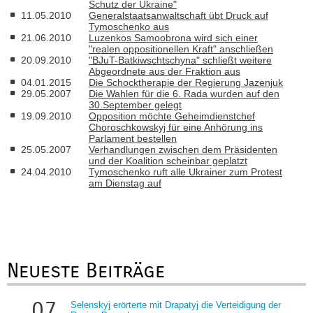
Schutz der Ukraine"
11.05.2010
Generalstaatsanwaltschaft übt Druck auf
Tymoschenko aus
21.06.2010
Luzenkos Samoobrona wird sich einer
"realen oppositionellen Kraft" anschließen
20.09.2010
"BJuT-Batkiwschtschyna" schließt weitere
Abgeordnete aus der Fraktion aus
04.01.2015
Die Schocktherapie der Regierung Jazenjuk
29.05.2007
Die Wahlen für die 6. Rada wurden auf den
30.September gelegt
19.09.2010
Opposition möchte Geheimdienstchef
Choroschkowskyj für eine Anhörung ins
Parlament bestellen
25.05.2007
Verhandlungen zwischen dem Präsidenten
und der Koalition scheinbar geplatzt
24.04.2010
Tymoschenko ruft alle Ukrainer zum Protest
am Dienstag auf
Neueste Beiträge
07
Selenskyj erörterte mit Drapatyj die Verteidigung der