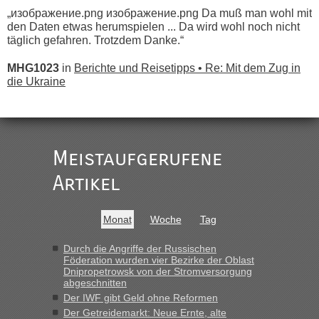
„изображение.png изображение.png Da muß man wohl mit
den Daten etwas herumspielen ... Da wird wohl noch nicht
täglich gefahren. Trotzdem Danke.“
MHG1023
in
Berichte und Reisetipps • Re: Mit dem Zug in
die Ukraine
„
Der Link zum Anbieter ist ja da.
Meistaufgerufene
Ist korrekt, aber ich finde man hätte trotzdem im Text gleich
darauf hinweisen können.
Artikel
War aber nicht "böse" gemeint ...
Bis jetzt sind die Tickets auch noch nicht auf der Webseite
buchbar - warum auch immer ...
Monat
Woche
Tag
Hab´s versucht - bekomme aber immer angezeigt "auf dieser
Strecke fahren wir nicht"
Durch die Angriffe der Russischen
Föderation wurden vier Bezirke der Oblast
Dnipropetrowsk von der Stromversorgung
abgeschnitten
“
Der IWF gibt Geld ohne Reformen
Der Getreidemarkt: Neue Ernte, alte
MHG1023
in
Berichte und Reisetipps • Re: Mit dem Zug in