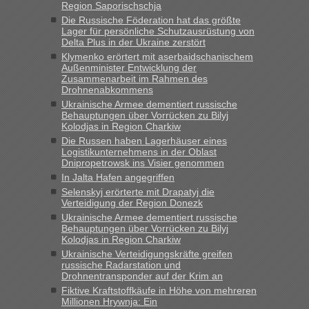
Region Saporischschja
„Kein Zoll. Du musst an sich nur sagen dass das privat ist
und du nicht damit handeln willst. So lange das nicht
Die Russische Föderation hat das größte
Lager für persönliche Schutzausrüstung von
Originalverpackt ist und ersichlich das nicht neu sollte es
Delta Plus in der Ukraine zerstört
keine Probleme geben“
Klymenko erörtert mit aserbaidschanischem
Außenminister Entwicklung der
Eric
in
Recht, Visa und Dokumente • Deklaration
Zusammenarbeit im Rahmen des
gebrauchter Kleidung beim Zoll
Drohnenabkommens
Ukrainische Armee dementiert russische
„Hallo Leute, ich weiß nicht, ob ich hier richtig bin mit meiner
Behauptungen über Vorrücken zu Bilyj
Anfrage. Ich möchte 4 Umzugskartons mit gebrauchter
Kolodjas in Region Charkiw
Straßen Kleidung bei der Einreise in die Ukraine
Die Russen haben Lagerhäuser eines
mitnehmen. Es ist gebrauchte Kleidung...“
Logistikunternehmens in der Oblast
Dnipropetrowsk ins Visier genommen
lev
in
Berichte und Reisetipps • Re: An welchem
In Jalta Hafen angegriffen
Grenzübergang zwischen Polen und der Ukraine geht es am
Selenskyj erörterte mit Drapatyj die
schnellsten?
Verteidigung der Region Donezk
Ukrainische Armee dementiert russische
„Wir sind mit unserem Wohnmobil, wie geplant am Montag
Behauptungen über Vorrücken zu Bilyj
15.6. in Krakovets rüber. Sehr zeitig los gegen 5 Uhr in der
Kolodjas in Region Charkiw
Früh. Mit sehr sehr wenig Verkehr, super bis zur Grenze. Nur
Ukrainische Verteidigungskräfte greifen
8 PKW vor der Schranke....“
russische Radarstation und
Drohnentransponder auf der Krim an
Frank
in
Berichte und Reisetipps • Re: An welchem
Fiktive Kraftstoffkäufe in Höhe von mehreren
Grenzübergang zwischen Polen und der Ukraine geht es am
Millionen Hrywnja: Ein