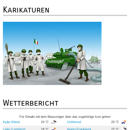
Karikaturen
Wetterbericht
Für Details mit dem Mauszeiger über das zugehörige Icon gehen
Kyjiw (Kiew)
24 °C
Ushhorod
20 °C
Lwiw (Lemberg)
18 °C
Iwano-Frankiwsk
22 °C