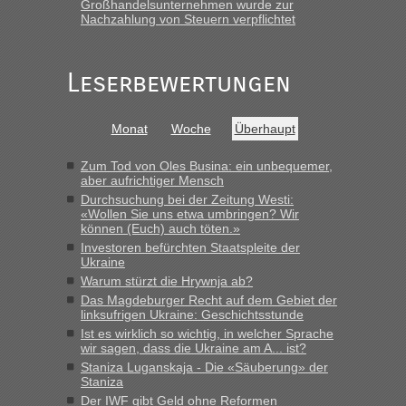
schnellsten?
Großhandelsunternehmen wurde zur
Nachzahlung von Steuern verpflichtet
„Gestern 6 Stunden warten vor der Grenze Richtung Polen
in Krakowez mit dem Kleinbus. Abfertigung ging dann
schnell da auch Passagiere mit EU-Pass dabei waren“
Leserbewertungen
Bernd D-UA
in
Berichte und Reisetipps • Re: An welchem
Grenzübergang zwischen Polen und der Ukraine geht es am
Monat
Woche
Überhaupt
schnellsten?
„Bin am Montag 15.6.26 um 8 Uhr in Urgyniw ausgereist,
Zum Tod von Oles Busina: ein unbequemer,
das erste Mal an einem Montagmorgen ca. 15 Fahrzeuge
aber aufrichtiger Mensch
vor mir, bin sonst der Erste oder Zweite, egal, nach ca 20
Durchsuchung bei der Zeitung Westi:
Minuten wurde dann die nächste Welle...“
«Wollen Sie uns etwa umbringen? Wir
können (Euch) auch töten.»
lev
in
Berichte und Reisetipps • Re: An welchem
Investoren befürchten Staatspleite der
Ukraine
Grenzübergang zwischen Polen und der Ukraine geht es am
schnellsten?
Warum stürzt die Hrywnja ab?
Das Magdeburger Recht auf dem Gebiet der
„Derzeit, ist es überall sehr voll an den Grenzen Ukraine/
linksufrigen Ukraine: Geschichtsstunde
Polen. Zb. Krakovets 100 PKW ca. 10 h Wartezeit. Wollen
Ist es wirklich so wichtig, in welcher Sprache
Montag rüber, versuchen es sehr früh.“
wir sagen, dass die Ukraine am A... ist?
Staniza Luganskaja - Die «Säuberung» der
Staniza
Der IWF gibt Geld ohne Reformen