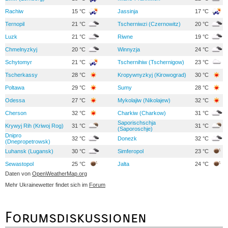
Rachiw
15 °C
Jassinja
17 °C
Ternopil
21 °C
Tscherniwzi (Czernowitz)
20 °C
Luzk
21 °C
Riwne
19 °C
Chmelnyzkyj
20 °C
Winnyzja
24 °C
Schytomyr
21 °C
Tschernihiw (Tschernigow)
23 °C
Tscherkassy
28 °C
Kropywnyzkyj (Kirowograd)
30 °C
Poltawa
29 °C
Sumy
28 °C
Odessa
27 °C
Mykolajiw (Nikolajew)
32 °C
Cherson
32 °C
Charkiw (Charkow)
31 °C
Saporischschja
Krywyj Rih (Kriwoj Rog)
31 °C
31 °C
(Saporoschje)
Dnipro
32 °C
Donezk
32 °C
(Dnepropetrowsk)
Luhansk (Lugansk)
30 °C
Simferopol
23 °C
Sewastopol
25 °C
Jalta
24 °C
Daten von
OpenWeatherMap.org
Mehr Ukrainewetter findet sich im
Forum
Forumsdiskussionen