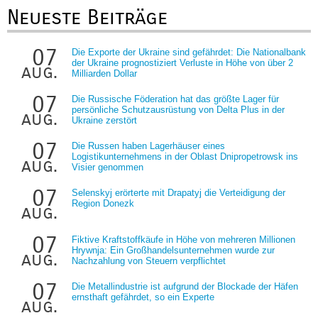
Neueste Beiträge
07
Die Exporte der Ukraine sind gefährdet: Die Nationalbank
der Ukraine prognostiziert Verluste in Höhe von über 2
aug.
Milliarden Dollar
07
Die Russische Föderation hat das größte Lager für
persönliche Schutzausrüstung von Delta Plus in der
aug.
Ukraine zerstört
07
Die Russen haben Lagerhäuser eines
Logistikunternehmens in der Oblast Dnipropetrowsk ins
aug.
Visier genommen
07
Selenskyj erörterte mit Drapatyj die Verteidigung der
Region Donezk
aug.
07
Fiktive Kraftstoffkäufe in Höhe von mehreren Millionen
Hrywnja: Ein Großhandelsunternehmen wurde zur
aug.
Nachzahlung von Steuern verpflichtet
07
Die Metallindustrie ist aufgrund der Blockade der Häfen
ernsthaft gefährdet, so ein Experte
aug.