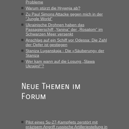
Probleme
die Ukraine
Warum stürzt die Hrywnja ab?
„Man sollte aber explizit dazu schreiben, daß es ein Zug von
Zu Paul Simons Attacke gegen mich in der
LeoExpress ist - und nur auf deren Webseite kann man die
“Jungle World”
Fahrkarten kaufen. Zumindest ist es die erste Umsteigefreie
Ukrainische Drohnen haben das
Verbindung von Deutschland...“
Passagierschiff „Yanina“ der „Rosatom“ im
Schwarzen Meer versenkt
Anschlag auf ein Schiff vor Odessa: Die Zahl
Eric
in
Recht, Visa und Dokumente • Re: Deklaration
der Opfer ist gestiegen
gebrauchter Kleidung beim Zoll
Staniza Luganskaja - Die «Säuberung» der
„Vielen Dank, mit einem Briefchen meiner Frau im Gepäck
Staniza
gab es keine Probleme“
Wer kam wann auf die Losung „Slawa
Ukrajini!“?
Anuleb
in
Recht, Visa und Dokumente • Re: Seit Anfang
des Jahres haben die Zollbeamten Verstöße im Wert von
fast 11 Milliarden aufgedeckt
Neue Themen im
„Am besten wäre natürlich, wenn die Frau mit dabei ist.
Forum
Alleinreisende Männer stehen schließlich immer unter
Verdacht.“
Frank
in
Recht, Visa und Dokumente • Re: Seit Anfang des
Jahres haben die Zollbeamten Verstöße im Wert von fast 11
Pilot eines Su-27-Kampfjets zerstört mit
Milliarden aufgedeckt
präzisem Angriff russische Artilleriestellung in