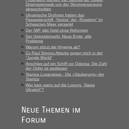
Dnipropetrowsk von der Stromversorgung
abgeschnitten
“
Ukrainische Drohnen haben das
Passagierschiff „Yanina“ der „Rosatom“ im
MHG1023
in
Berichte und Reisetipps • Re: Mit dem Zug in
Schwarzen Meer versenkt
die Ukraine
Der IWF gibt Geld ohne Reformen
Der Getreidemarkt: Neue Ernte, alte
„Man sollte aber explizit dazu schreiben, daß es ein Zug von
Probleme
LeoExpress ist - und nur auf deren Webseite kann man die
Warum stürzt die Hrywnja ab?
Fahrkarten kaufen. Zumindest ist es die erste Umsteigefreie
Verbindung von Deutschland...“
Zu Paul Simons Attacke gegen mich in der
“Jungle World”
Anschlag auf ein Schiff vor Odessa: Die Zahl
Eric
in
Recht, Visa und Dokumente • Re: Deklaration
der Opfer ist gestiegen
gebrauchter Kleidung beim Zoll
Staniza Luganskaja - Die «Säuberung» der
„Vielen Dank, mit einem Briefchen meiner Frau im Gepäck
Staniza
gab es keine Probleme“
Wer kam wann auf die Losung „Slawa
Ukrajini!“?
Anuleb
in
Recht, Visa und Dokumente • Re: Seit Anfang
des Jahres haben die Zollbeamten Verstöße im Wert von
fast 11 Milliarden aufgedeckt
Neue Themen im
„Am besten wäre natürlich, wenn die Frau mit dabei ist.
Forum
Alleinreisende Männer stehen schließlich immer unter
Verdacht.“