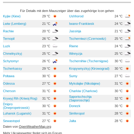
Für Details mit dem Mauszeiger über das zugehörige Icon gehen
Kyjiw (Kiew)
29 °C
Ushhorod
24 °C
Lwiw (Lemberg)
21 °C
Iwano-Frankiwsk
24 °C
Rachiw
20 °C
Jassinja
21 °C
Ternopil
26 °C
Tscherniwzi (Czernowitz)
25 °C
Luzk
23 °C
Riwne
24 °C
Chmelnyzkyj
25 °C
Winnyzja
25 °C
Schytomyr
26 °C
Tschernihiw (Tschernigow)
30 °C
Tscherkassy
29 °C
Kropywnyzkyj (Kirowograd)
30 °C
Poltawa
30 °C
Sumy
27 °C
Odessa
27 °C
Mykolajiw (Nikolajew)
31 °C
Cherson
31 °C
Charkiw (Charkow)
30 °C
Saporischschja
Krywyj Rih (Kriwoj Rog)
31 °C
32 °C
(Saporoschje)
Dnipro
30 °C
Donezk
30 °C
(Dnepropetrowsk)
Luhansk (Lugansk)
31 °C
Simferopol
28 °C
Sewastopol
27 °C
Jalta
28 °C
Daten von
OpenWeatherMap.org
Mehr Ukrainewetter findet sich im
Forum