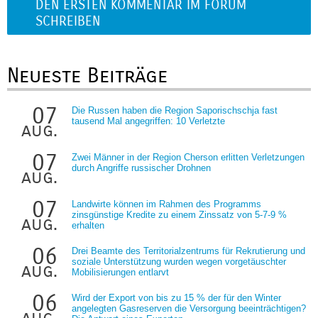
DEN ERSTEN KOMMENTAR IM FORUM
SCHREIBEN
Neueste Beiträge
07
Die Russen haben die Region Saporischschja fast
tausend Mal angegriffen: 10 Verletzte
aug.
07
Zwei Männer in der Region Cherson erlitten Verletzungen
durch Angriffe russischer Drohnen
aug.
07
Landwirte können im Rahmen des Programms
zinsgünstige Kredite zu einem Zinssatz von 5-7-9 %
aug.
erhalten
06
Drei Beamte des Territorialzentrums für Rekrutierung und
soziale Unterstützung wurden wegen vorgetäuschter
aug.
Mobilisierungen entlarvt
06
Wird der Export von bis zu 15 % der für den Winter
angelegten Gasreserven die Versorgung beeinträchtigen?
aug.