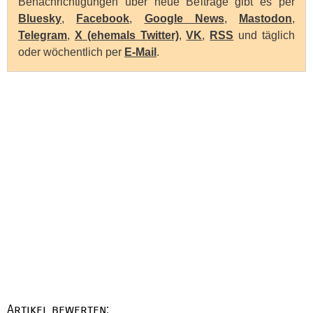
Benachrichtigungen über neue Beiträge gibt es per
Bluesky
,
Facebook
,
Google News
,
Mastodon
,
Telegram
,
X (ehemals Twitter)
,
VK
,
RSS
und täglich
oder wöchentlich per
E-Mail
.
Artikel bewerten: