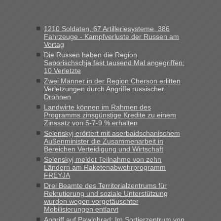
Frank
in
Recht, Visa und Dokumente • Re: Seit Anfang des
Jahres haben die Zollbeamten Verstöße im Wert von fast 11
1210 Soldaten, 67 Artilleriesysteme, 386
Milliarden aufgedeckt
Fahrzeuge - Kampfverluste der Russen am
Vortag
„Kein Zoll. Du musst an sich nur sagen dass das privat ist
und du nicht damit handeln willst. So lange das nicht
Die Russen haben die Region
Saporischschja fast tausend Mal angegriffen:
Originalverpackt ist und ersichlich das nicht neu sollte es
10 Verletzte
keine Probleme geben“
Zwei Männer in der Region Cherson erlitten
Verletzungen durch Angriffe russischer
Eric
in
Recht, Visa und Dokumente • Deklaration
Drohnen
gebrauchter Kleidung beim Zoll
Landwirte können im Rahmen des
Programms zinsgünstige Kredite zu einem
„Hallo Leute, ich weiß nicht, ob ich hier richtig bin mit meiner
Zinssatz von 5-7-9 % erhalten
Anfrage. Ich möchte 4 Umzugskartons mit gebrauchter
Selenskyj erörtert mit aserbaidschanischem
Straßen Kleidung bei der Einreise in die Ukraine
Außenminister die Zusammenarbeit in
mitnehmen. Es ist gebrauchte Kleidung...“
Bereichen Verteidigung und Wirtschaft
Selenskyj meldet Teilnahme von zehn
lev
in
Berichte und Reisetipps • Re: An welchem
Ländern am Raketenabwehrprogramm
Grenzübergang zwischen Polen und der Ukraine geht es am
FREYJA
schnellsten?
Drei Beamte des Territorialzentrums für
Rekrutierung und soziale Unterstützung
„Wir sind mit unserem Wohnmobil, wie geplant am Montag
wurden wegen vorgetäuschter
15.6. in Krakovets rüber. Sehr zeitig los gegen 5 Uhr in der
Mobilisierungen entlarvt
Früh. Mit sehr sehr wenig Verkehr, super bis zur Grenze. Nur
Angriff auf Pawlohrad: Im Sortierzentrum von