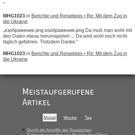
“
MHG1023
in
Berichte und Reisetipps • Re: Mit dem Zug in
die Ukraine
„изображение.png изображение.png Da muß man wohl mit
den Daten etwas herumspielen ... Da wird wohl noch nicht
täglich gefahren. Trotzdem Danke.“
MHG1023
in
Berichte und Reisetipps • Re: Mit dem Zug in
die Ukraine
„
Der Link zum Anbieter ist ja da.
Meistaufgerufene
Ist korrekt, aber ich finde man hätte trotzdem im Text gleich
darauf hinweisen können.
Artikel
War aber nicht "böse" gemeint ...
Bis jetzt sind die Tickets auch noch nicht auf der Webseite
buchbar - warum auch immer ...
Monat
Woche
Tag
Hab´s versucht - bekomme aber immer angezeigt "auf dieser
Strecke fahren wir nicht"
Durch die Angriffe der Russischen
Föderation wurden vier Bezirke der Oblast