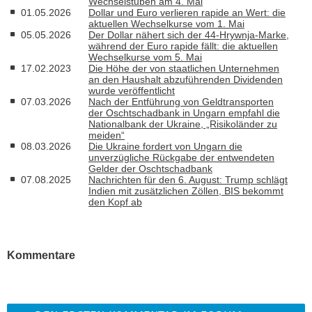
Wechselstuben am 4. Mai
01.05.2026
Dollar und Euro verlieren rapide an Wert: die
aktuellen Wechselkurse vom 1. Mai
05.05.2026
Der Dollar nähert sich der 44-Hrywnja-Marke,
während der Euro rapide fällt: die aktuellen
Wechselkurse vom 5. Mai
17.02.2023
Die Höhe der von staatlichen Unternehmen
an den Haushalt abzuführenden Dividenden
wurde veröffentlicht
07.03.2026
Nach der Entführung von Geldtransporten
der Oschtschadbank in Ungarn empfahl die
Nationalbank der Ukraine, „Risikoländer zu
meiden“
08.03.2026
Die Ukraine fordert von Ungarn die
unverzügliche Rückgabe der entwendeten
Gelder der Oschtschadbank
07.08.2025
Nachrichten für den 6. August: Trump schlägt
Indien mit zusätzlichen Zöllen, BIS bekommt
den Kopf ab
Kommentare