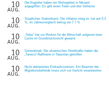
10
Die Angreifer haben ein Wohngebiet in Nikopol
angegriffen: Es gibt einen Toten und drei Verletzte
aug.
10
Staatliches Statistikamt: Die Inflation stieg im Juli auf 0,3
%, im Jahresvergleich betrug sie 7,7 %
aug.
10
„Telas“ hat vor Risiken für die Wirtschaft aufgrund einer
Lücke im Grundstücksrecht gewarnt
aug.
10
Generalstab: Die ukrainischen Streitkräfte haben die
„Taneco“-Raffinerie in Tatarstan getroffen
aug.
10
Nicht deklariertes Einkaufszentrum: Ein Beamter der
Migrationsbehörde muss sich vor Gericht verantworten
aug.