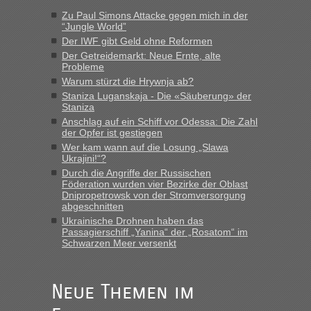
Strecke fahren wir nicht"
Zu Paul Simons Attacke gegen mich in der
“Jungle World”
Der IWF gibt Geld ohne Reformen
“
Der Getreidemarkt: Neue Ernte, alte
Probleme
Warum stürzt die Hrywnja ab?
MHG1023
in
Berichte und Reisetipps • Re: Mit dem Zug in
die Ukraine
Staniza Luganskaja - Die «Säuberung» der
Staniza
„Man sollte aber explizit dazu schreiben, daß es ein Zug von
Anschlag auf ein Schiff vor Odessa: Die Zahl
LeoExpress ist - und nur auf deren Webseite kann man die
der Opfer ist gestiegen
Fahrkarten kaufen. Zumindest ist es die erste Umsteigefreie
Wer kam wann auf die Losung „Slawa
Verbindung von Deutschland...“
Ukrajini!“?
Durch die Angriffe der Russischen
Eric
in
Recht, Visa und Dokumente • Re: Deklaration
Föderation wurden vier Bezirke der Oblast
gebrauchter Kleidung beim Zoll
Dnipropetrowsk von der Stromversorgung
abgeschnitten
„Vielen Dank, mit einem Briefchen meiner Frau im Gepäck
Ukrainische Drohnen haben das
gab es keine Probleme“
Passagierschiff „Yanina“ der „Rosatom“ im
Schwarzen Meer versenkt
Anuleb
in
Recht, Visa und Dokumente • Re: Seit Anfang
des Jahres haben die Zollbeamten Verstöße im Wert von
fast 11 Milliarden aufgedeckt
Neue Themen im
„Am besten wäre natürlich, wenn die Frau mit dabei ist.