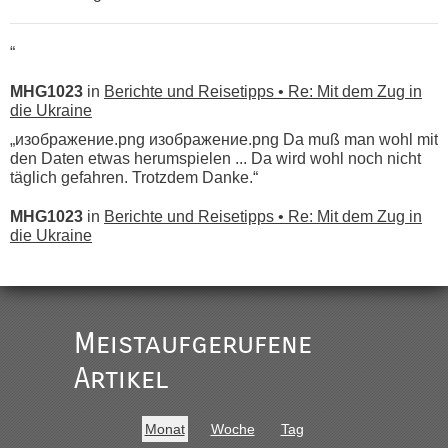
“
MHG1023
in
Berichte und Reisetipps • Re: Mit dem Zug in
die Ukraine
„изображение.png изображение.png Da muß man wohl mit
den Daten etwas herumspielen ... Da wird wohl noch nicht
täglich gefahren. Trotzdem Danke.“
MHG1023
in
Berichte und Reisetipps • Re: Mit dem Zug in
die Ukraine
„
Der Link zum Anbieter ist ja da.
Meistaufgerufene
Ist korrekt, aber ich finde man hätte trotzdem im Text gleich
darauf hinweisen können.
Artikel
War aber nicht "böse" gemeint ...
Bis jetzt sind die Tickets auch noch nicht auf der Webseite
buchbar - warum auch immer ...
Monat
Woche
Tag
Hab´s versucht - bekomme aber immer angezeigt "auf dieser