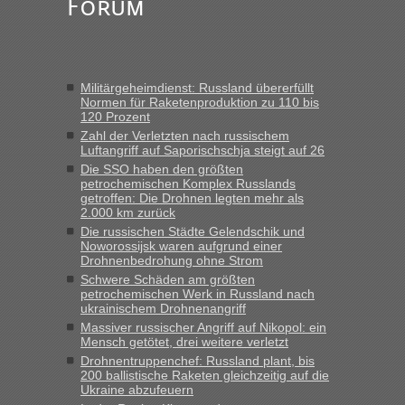
Forum
Alleinreisende Männer stehen schließlich immer unter
Verdacht.“
Frank
in
Recht, Visa und Dokumente • Re: Seit Anfang des
Jahres haben die Zollbeamten Verstöße im Wert von fast 11
Militärgeheimdienst: Russland übererfüllt
Milliarden aufgedeckt
Normen für Raketenproduktion zu 110 bis
120 Prozent
„Kein Zoll. Du musst an sich nur sagen dass das privat ist
und du nicht damit handeln willst. So lange das nicht
Zahl der Verletzten nach russischem
Luftangriff auf Saporischschja steigt auf 26
Originalverpackt ist und ersichlich das nicht neu sollte es
Die SSO haben den größten
keine Probleme geben“
petrochemischen Komplex Russlands
getroffen: Die Drohnen legten mehr als
Eric
in
Recht, Visa und Dokumente • Deklaration
2.000 km zurück
gebrauchter Kleidung beim Zoll
Die russischen Städte Gelendschik und
Noworossijsk waren aufgrund einer
„Hallo Leute, ich weiß nicht, ob ich hier richtig bin mit meiner
Drohnenbedrohung ohne Strom
Anfrage. Ich möchte 4 Umzugskartons mit gebrauchter
Schwere Schäden am größten
Straßen Kleidung bei der Einreise in die Ukraine
petrochemischen Werk in Russland nach
mitnehmen. Es ist gebrauchte Kleidung...“
ukrainischem Drohnenangriff
Massiver russischer Angriff auf Nikopol: ein
lev
in
Berichte und Reisetipps • Re: An welchem
Mensch getötet, drei weitere verletzt
Grenzübergang zwischen Polen und der Ukraine geht es am
Drohnentruppenchef: Russland plant, bis
schnellsten?
200 ballistische Raketen gleichzeitig auf die
Ukraine abzufeuern
„Wir sind mit unserem Wohnmobil, wie geplant am Montag