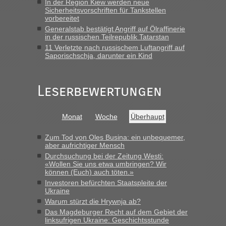
In der Region Kiew werden neue
15.6. in Krakovets rüber. Sehr zeitig los gegen 5 Uhr in der
Sicherheitsvorschriften für Tankstellen
Früh. Mit sehr sehr wenig Verkehr, super bis zur Grenze. Nur
vorbereitet
8 PKW vor der Schranke....“
Generalstab bestätigt Angriff auf Ölraffinerie
in der russischen Teilrepublik Tatarstan
Frank
in
Berichte und Reisetipps • Re: An welchem
11 Verletzte nach russischem Luftangriff auf
Grenzübergang zwischen Polen und der Ukraine geht es am
Saporischschja, darunter ein Kind
schnellsten?
„Gestern 6 Stunden warten vor der Grenze Richtung Polen
Leserbewertungen
in Krakowez mit dem Kleinbus. Abfertigung ging dann
schnell da auch Passagiere mit EU-Pass dabei waren“
Bernd D-UA
in
Berichte und Reisetipps • Re: An welchem
Monat
Woche
Überhaupt
Grenzübergang zwischen Polen und der Ukraine geht es am
schnellsten?
Zum Tod von Oles Busina: ein unbequemer,
aber aufrichtiger Mensch
„Bin am Montag 15.6.26 um 8 Uhr in Urgyniw ausgereist,
Durchsuchung bei der Zeitung Westi:
das erste Mal an einem Montagmorgen ca. 15 Fahrzeuge
«Wollen Sie uns etwa umbringen? Wir
vor mir, bin sonst der Erste oder Zweite, egal, nach ca 20
können (Euch) auch töten.»
Minuten wurde dann die nächste Welle...“
Investoren befürchten Staatspleite der
Ukraine
Warum stürzt die Hrywnja ab?
Das Magdeburger Recht auf dem Gebiet der
linksufrigen Ukraine: Geschichtsstunde