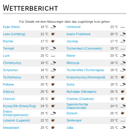
Wetterbericht
Für Details mit dem Mauszeiger über das zugehörige Icon gehen
Kyjiw (Kiew)
19 °C
Ushhorod
23 °C
Lwiw (Lemberg)
21 °C
Iwano-Frankiwsk
20 °C
Rachiw
17 °C
Jassinja
17 °C
Ternopil
19 °C
Tscherniwzi (Czernowitz)
19 °C
Luzk
20 °C
Riwne
20 °C
Chmelnyzkyj
18 °C
Winnyzja
18 °C
Schytomyr
18 °C
Tschernihiw (Tschernigow)
18 °C
Tscherkassy
21 °C
Kropywnyzkyj (Kirowograd)
21 °C
Poltawa
20 °C
Sumy
18 °C
Odessa
25 °C
Mykolajiw (Nikolajew)
26 °C
Cherson
25 °C
Charkiw (Charkow)
21 °C
Saporischschja
Krywyj Rih (Kriwoj Rog)
24 °C
24 °C
(Saporoschje)
Dnipro
25 °C
Donezk
25 °C
(Dnepropetrowsk)
Luhansk (Lugansk)
22 °C
Simferopol
23 °C
Sewastopol
25 °C
Jalta
25 °C