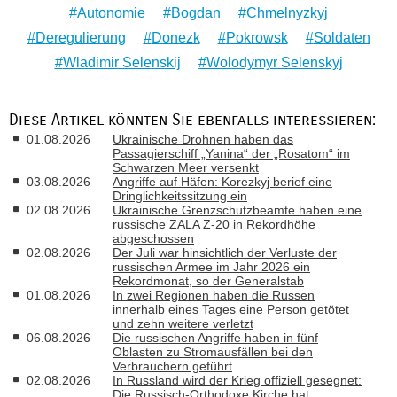
Autonomie
Bogdan
Chmelnyzkyj
Deregulierung
Donezk
Pokrowsk
Soldaten
Wladimir Selenskij
Wolodymyr Selenskyj
Diese Artikel könnten Sie ebenfalls interessieren:
01.08.2026
Ukrainische Drohnen haben das
Passagierschiff „Yanina“ der „Rosatom“ im
Schwarzen Meer versenkt
03.08.2026
Angriffe auf Häfen: Korezkyj berief eine
Dringlichkeitssitzung ein
02.08.2026
Ukrainische Grenzschutzbeamte haben eine
russische ZALA Z-20 in Rekordhöhe
abgeschossen
02.08.2026
Der Juli war hinsichtlich der Verluste der
russischen Armee im Jahr 2026 ein
Rekordmonat, so der Generalstab
01.08.2026
In zwei Regionen haben die Russen
innerhalb eines Tages eine Person getötet
und zehn weitere verletzt
06.08.2026
Die russischen Angriffe haben in fünf
Oblasten zu Stromausfällen bei den
Verbrauchern geführt
02.08.2026
In Russland wird der Krieg offiziell gesegnet:
Die Russisch-Orthodoxe Kirche hat