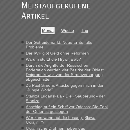
Meistaufgerufene
Artikel
Monat
Woche
Tag
Der Getreidemarkt: Neue Ernte, alte
Probleme
Der IWF gibt Geld ohne Reformen
Warum stürzt die Hrywnja ab?
Durch die Angriffe der Russischen
Föderation wurden vier Bezirke der Oblast
Dnipropetrowsk von der Stromversorgung
abgeschnitten
Zu Paul Simons Attacke gegen mich in der
“Jungle World”
Staniza Luganskaja - Die «Säuberung» der
Staniza
Anschlag auf ein Schiff vor Odessa: Die Zahl
der Opfer ist gestiegen
Wer kam wann auf die Losung „Slawa
Ukrajini!“?
Ukrainische Drohnen haben das