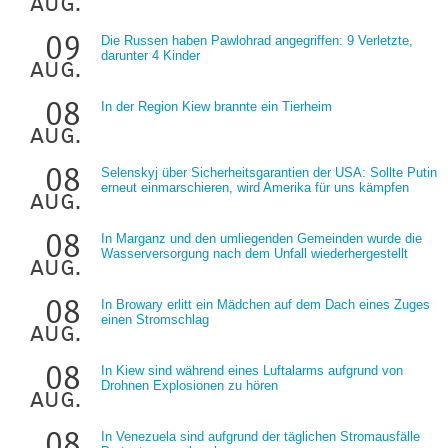
aug.
09
Die Russen haben Pawlohrad angegriffen: 9 Verletzte,
darunter 4 Kinder
aug.
08
In der Region Kiew brannte ein Tierheim
aug.
08
Selenskyj über Sicherheitsgarantien der USA: Sollte Putin
erneut einmarschieren, wird Amerika für uns kämpfen
aug.
08
In Marganz und den umliegenden Gemeinden wurde die
Wasserversorgung nach dem Unfall wiederhergestellt
aug.
08
In Browary erlitt ein Mädchen auf dem Dach eines Zuges
einen Stromschlag
aug.
08
In Kiew sind während eines Luftalarms aufgrund von
Drohnen Explosionen zu hören
aug.
08
In Venezuela sind aufgrund der täglichen Stromausfälle