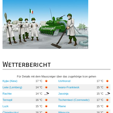
Wetterbericht
Für Details mit dem Mauszeiger über das zugehörige Icon gehen
Kyjiw (Kiew)
17 °C
Ushhorod
17 °C
Lwiw (Lemberg)
14 °C
Iwano-Frankiwsk
15 °C
Rachiw
14 °C
Jassinja
15 °C
Ternopil
16 °C
Tscherniwzi (Czernowitz)
17 °C
Luzk
15 °C
Riwne
15 °C
Chmelnyzkyj
16 °C
Winnyzja
16 °C