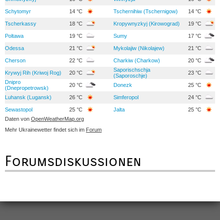
Schytomyr
14 °C
Tschernihiw (Tschernigow)
14 °C
Tscherkassy
18 °C
Kropywnyzkyj (Kirowograd)
19 °C
Poltawa
19 °C
Sumy
17 °C
Odessa
21 °C
Mykolajiw (Nikolajew)
21 °C
Cherson
22 °C
Charkiw (Charkow)
20 °C
Saporischschja
Krywyj Rih (Kriwoj Rog)
20 °C
23 °C
(Saporoschje)
Dnipro
20 °C
Donezk
25 °C
(Dnepropetrowsk)
Luhansk (Lugansk)
26 °C
Simferopol
24 °C
Sewastopol
25 °C
Jalta
25 °C
Daten von
OpenWeatherMap.org
Mehr Ukrainewetter findet sich im
Forum
Forumsdiskussionen