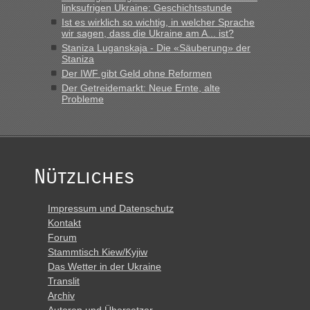
linksufrigen Ukraine: Geschichtsstunde
„Derzeit, ist es überall sehr voll an den Grenzen Ukraine/
Ist es wirklich so wichtig, in welcher Sprache
Polen. Zb. Krakovets 100 PKW ca. 10 h Wartezeit. Wollen
wir sagen, dass die Ukraine am A... ist?
Montag rüber, versuchen es sehr früh.“
Staniza Luganskaja - Die «Säuberung» der
Staniza
Der IWF gibt Geld ohne Reformen
Der Getreidemarkt: Neue Ernte, alte
Probleme
Nützliches
Impressum und Datenschutz
Kontakt
Forum
Stammtisch Kiew/Kyjiw
Das Wetter in der Ukraine
Translit
Archiv