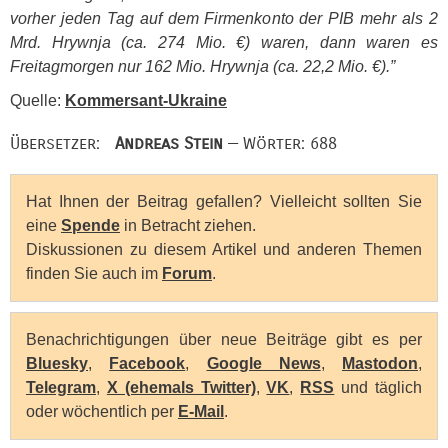
vorher jeden Tag auf dem Firmenkonto der
PIB
mehr als 2
Mrd. Hrywnja (ca. 274 Mio. €) waren, dann waren es
Freitagmorgen nur 162 Mio. Hrywnja (ca. 22,2 Mio. €).”
Quelle:
Kommersant-Ukraine
Übersetzer:
Andreas Stein
— Wörter: 688
Hat Ihnen der Beitrag gefallen? Vielleicht sollten Sie
eine
Spende
in Betracht ziehen.
Diskussionen zu diesem Artikel und anderen Themen
finden Sie auch im
Forum
.
Benachrichtigungen über neue Beiträge gibt es per
Bluesky
,
Facebook
,
Google News
,
Mastodon
,
Telegram
,
X (ehemals Twitter)
,
VK
,
RSS
und täglich
oder wöchentlich per
E-Mail
.