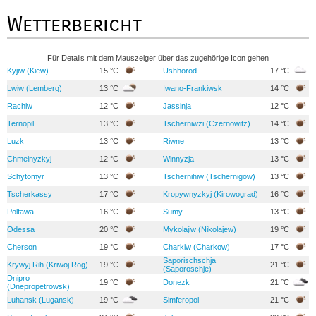
Wetterbericht
Für Details mit dem Mauszeiger über das zugehörige Icon gehen
Kyjiw (Kiew)
15 °C
Ushhorod
17 °C
Lwiw (Lemberg)
13 °C
Iwano-Frankiwsk
14 °C
Rachiw
12 °C
Jassinja
12 °C
Ternopil
13 °C
Tscherniwzi (Czernowitz)
14 °C
Luzk
13 °C
Riwne
13 °C
Chmelnyzkyj
12 °C
Winnyzja
13 °C
Schytomyr
13 °C
Tschernihiw (Tschernigow)
13 °C
Tscherkassy
17 °C
Kropywnyzkyj (Kirowograd)
16 °C
Poltawa
16 °C
Sumy
13 °C
Odessa
20 °C
Mykolajiw (Nikolajew)
19 °C
Cherson
19 °C
Charkiw (Charkow)
17 °C
Saporischschja
Krywyj Rih (Kriwoj Rog)
19 °C
21 °C
(Saporoschje)
Dnipro
19 °C
Donezk
21 °C
(Dnepropetrowsk)
Luhansk (Lugansk)
19 °C
Simferopol
21 °C