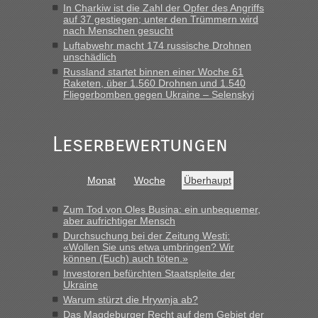
In Charkiw ist die Zahl der Opfer des Angriffs
15.6. in Krakovets rüber. Sehr zeitig los gegen 5 Uhr in der
auf 37 gestiegen; unter den Trümmern wird
Früh. Mit sehr sehr wenig Verkehr, super bis zur Grenze. Nur
nach Menschen gesucht
8 PKW vor der Schranke....“
Luftabwehr macht 174 russische Drohnen
unschädlich
Frank
in
Berichte und Reisetipps • Re: An welchem
Russland startet binnen einer Woche 61
Grenzübergang zwischen Polen und der Ukraine geht es am
Raketen, über 1.560 Drohnen und 1.540
schnellsten?
Fliegerbomben gegen Ukraine – Selenskyj
„Gestern 6 Stunden warten vor der Grenze Richtung Polen
in Krakowez mit dem Kleinbus. Abfertigung ging dann
Leserbewertungen
schnell da auch Passagiere mit EU-Pass dabei waren“
Bernd D-UA
in
Berichte und Reisetipps • Re: An welchem
Monat
Woche
Überhaupt
Grenzübergang zwischen Polen und der Ukraine geht es am
schnellsten?
Zum Tod von Oles Busina: ein unbequemer,
„Bin am Montag 15.6.26 um 8 Uhr in Urgyniw ausgereist,
aber aufrichtiger Mensch
das erste Mal an einem Montagmorgen ca. 15 Fahrzeuge
Durchsuchung bei der Zeitung Westi:
vor mir, bin sonst der Erste oder Zweite, egal, nach ca 20
«Wollen Sie uns etwa umbringen? Wir
Minuten wurde dann die nächste Welle...“
können (Euch) auch töten.»
Investoren befürchten Staatspleite der
lev
in
Berichte und Reisetipps • Re: An welchem
Ukraine
Grenzübergang zwischen Polen und der Ukraine geht es am
Warum stürzt die Hrywnja ab?
schnellsten?
Das Magdeburger Recht auf dem Gebiet der