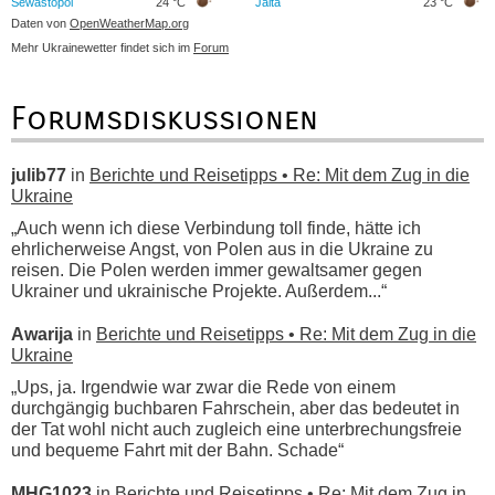
Sewastopol
24 °C
Jalta
23 °C
Daten von
OpenWeatherMap.org
Mehr Ukrainewetter findet sich im
Forum
Forumsdiskussionen
julib77
in
Berichte und Reisetipps • Re: Mit dem Zug in die
Ukraine
„Auch wenn ich diese Verbindung toll finde, hätte ich
ehrlicherweise Angst, von Polen aus in die Ukraine zu
reisen. Die Polen werden immer gewaltsamer gegen
Ukrainer und ukrainische Projekte. Außerdem...“
Awarija
in
Berichte und Reisetipps • Re: Mit dem Zug in die
Ukraine
„Ups, ja. Irgendwie war zwar die Rede von einem
durchgängig buchbaren Fahrschein, aber das bedeutet in
der Tat wohl nicht auch zugleich eine unterbrechungsfreie
und bequeme Fahrt mit der Bahn. Schade“
MHG1023
in
Berichte und Reisetipps • Re: Mit dem Zug in