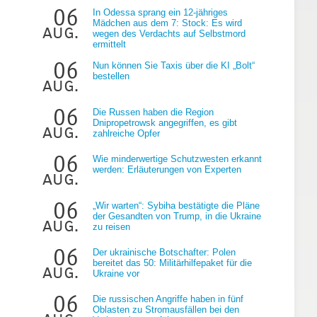
06
In Odessa sprang ein 12-jähriges
Mädchen aus dem 7: Stock: Es wird
aug.
wegen des Verdachts auf Selbstmord
ermittelt
06
Nun können Sie Taxis über die KI „Bolt“
bestellen
aug.
g
06
Die Russen haben die Region
Dnipropetrowsk angegriffen, es gibt
aug.
zahlreiche Opfer
06
Wie minderwertige Schutzwesten erkannt
werden: Erläuterungen von Experten
aug.
06
„Wir warten“: Sybiha bestätigte die Pläne
der Gesandten von Trump, in die Ukraine
aug.
zu reisen
06
Der ukrainische Botschafter: Polen
bereitet das 50: Militärhilfepaket für die
aug.
Ukraine vor
06
Die russischen Angriffe haben in fünf
Oblasten zu Stromausfällen bei den