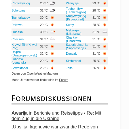
Chmelnyzkyj
26 °C
Winnyzja
29 °C
Tschernihiw
Schytomyr
31 °C
28 °C
(Tschernigow)
Kropywnyzkyj
Tscherkassy
30 °C
31 °C
(Kirowograd)
Poltawa
29 °C
Sumy
28 °C
Mykolajiw
Odessa
30 °C
31 °C
(Nikolajew)
Charkiw
Cherson
31 °C
31 °C
(Charkow)
Krywyj Rih (Kriwoj
Saporischschja
32 °C
31 °C
Rog)
(Saporoschje)
Dnipro
32 °C
Donezk
31 °C
(Dnepropetrowsk)
Luhansk
29 °C
Simferopol
25 °C
(Lugansk)
Sewastopol
26 °C
Jalta
26 °C
Daten von
OpenWeatherMap.org
Mehr Ukrainewetter findet sich im
Forum
Forumsdiskussionen
Awarija
in
Berichte und Reisetipps • Re: Mit
dem Zug in die Ukraine
„Ups, ja. Irgendwie war zwar die Rede von