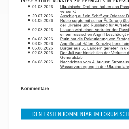
Diese Artikel könnten Sie ebenfalls interessi
01.08.2026
Ukrainische Drohnen haben das Passa
versenkt
20.07.2026
Anschlag auf ein Schiff vor Odessa: D
01.08.2026
Rubio sorgte mit seiner Äußerung ü
der Ukraine und Russland für Aufseh
02.08.2026
Litauen wird einen Vertreter der Russ
einem russischen Angriff beschädigt 
04.08.2026
Putin hat die Rekrutierung von Strafg
03.08.2026
Angriffe auf Häfen: Korezkyj berief ein
05.08.2026
Bürger aus 51 Ländern gerieten in uk
02.08.2026
Der Juli war hinsichtlich der Verlust
Generalstab
04.08.2026
Nachrichten vom 4. August: Stromausfa
Wasserversorgung in der Ukraine la
Kommentare
DEN ERSTEN KOMMENTAR IM FORUM SCH