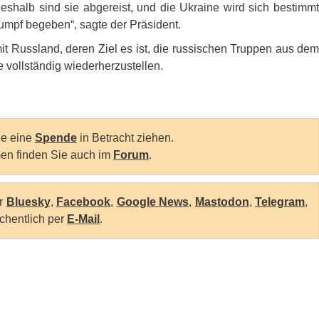
Deshalb sind sie abgereist, und die Ukraine wird sich bestimmt
umpf begeben“, sagte der Präsident.
t Russland, deren Ziel es ist, die russischen Truppen aus dem
e vollständig wiederherzustellen.
Sie eine
Spende
in Betracht ziehen.
en finden Sie auch im
Forum
.
er
Bluesky
,
Facebook
,
Google News
,
Mastodon
,
Telegram
,
chentlich per
E-Mail
.