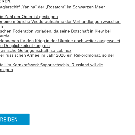
eren:
gierschiff „Yanina“ der „Rosatom“ im Schwarzen Meer
ie Zahl der Opfer ist gestiegen
ber eine mögliche Wiederaufnahme der Verhandlungen zwischen
en
ischen Föderation vorladen, da seine Botschaft in Kiew bei
wurde
efangenen für den Krieg in der Ukraine noch weiter ausgeweitet
e Dringlichkeitssitzung ein
rainische Gefangenschaft, so Lubinez
e der russischen Armee im Jahr 2026 ein Rekordmonat, so der
ll im Kernkraftwerk Saporischschja, Russland will die
hmlegen
REIBEN