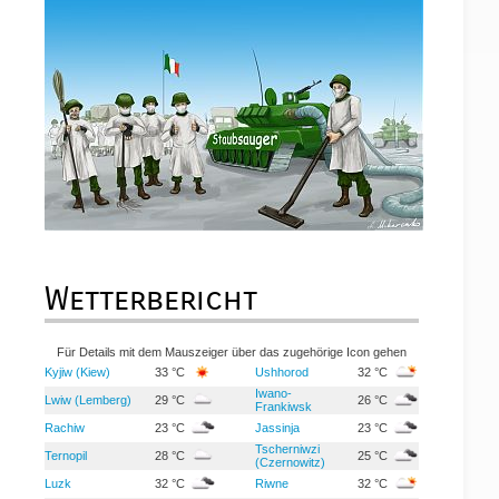
Wetterbericht
Für Details mit dem Mauszeiger über das zugehörige Icon gehen
Kyjiw (Kiew)
33 °C
Ushhorod
32 °C
Iwano-
Lwiw (Lemberg)
29 °C
26 °C
Frankiwsk
Rachiw
23 °C
Jassinja
23 °C
Tscherniwzi
Ternopil
28 °C
25 °C
(Czernowitz)
Luzk
32 °C
Riwne
32 °C