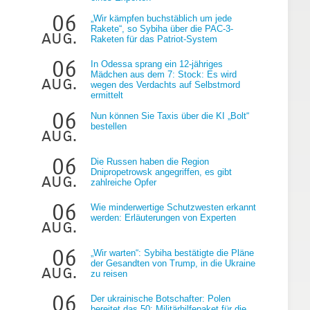
06
„Wir kämpfen buchstäblich um jede
Rakete“, so Sybiha über die PAC-3-
aug.
Raketen für das Patriot-System
06
In Odessa sprang ein 12-jähriges
Mädchen aus dem 7: Stock: Es wird
aug.
wegen des Verdachts auf Selbstmord
ermittelt
g
06
Nun können Sie Taxis über die KI „Bolt“
bestellen
aug.
06
Die Russen haben die Region
Dnipropetrowsk angegriffen, es gibt
aug.
zahlreiche Opfer
06
Wie minderwertige Schutzwesten erkannt
werden: Erläuterungen von Experten
aug.
06
„Wir warten“: Sybiha bestätigte die Pläne
der Gesandten von Trump, in die Ukraine
aug.
zu reisen
06
Der ukrainische Botschafter: Polen
bereitet das 50: Militärhilfepaket für die