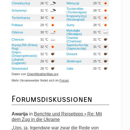
Chmelnyzkyj
26 °C
Winnyzja
29 °C
Tschernihiw
Schytomyr
31 °C
28 °C
(Tschernigow)
Kropywnyzkyj
Tscherkassy
30 °C
31 °C
(Kirowograd)
Poltawa
29 °C
Sumy
28 °C
Mykolajiw
Odessa
30 °C
31 °C
(Nikolajew)
Charkiw
Cherson
31 °C
31 °C
(Charkow)
Krywyj Rih (Kriwoj
Saporischschja
32 °C
31 °C
Rog)
(Saporoschje)
Dnipro
32 °C
Donezk
31 °C
(Dnepropetrowsk)
Luhansk
29 °C
Simferopol
25 °C
(Lugansk)
Sewastopol
28 °C
Jalta
26 °C
Daten von
OpenWeatherMap.org
Mehr Ukrainewetter findet sich im
Forum
Forumsdiskussionen
Awarija
in
Berichte und Reisetipps • Re: Mit
dem Zug in die Ukraine
„Ups, ja. Irgendwie war zwar die Rede von