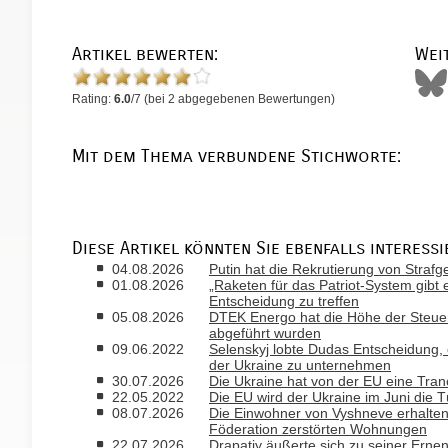
Artikel bewerten:
Wei
Rating:
6.0
/
7
(bei
2
abgegebenen Bewertungen)
Mit dem Thema verbundene Stichworte:
Diese Artikel könnten Sie ebenfalls interessi
04.08.2026
Putin hat die Rekrutierung von Strafg
01.08.2026
„Raketen für das Patriot-System gibt e
Entscheidung zu treffen
05.08.2026
DTEK Energo hat die Höhe der Steue
abgeführt wurden
09.06.2022
Selenskyj lobte Dudas Entscheidung, 
der Ukraine zu unternehmen
30.07.2026
Die Ukraine hat von der EU eine Tran
22.05.2022
Die EU wird der Ukraine im Juni die 
08.07.2026
Die Einwohner von Vyshneve erhalten 
Föderation zerstörten Wohnungen
22.07.2026
Drapatiy äußerte sich zu seiner Ern