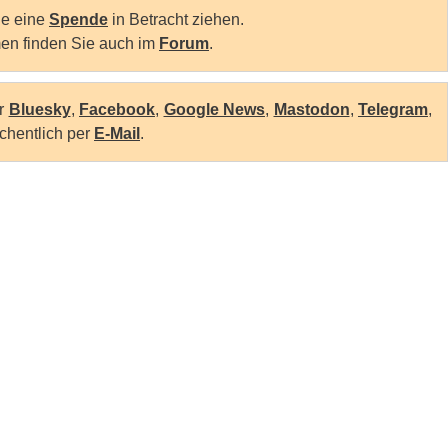
Sie eine
Spende
in Betracht ziehen.
en finden Sie auch im
Forum
.
er
Bluesky
,
Facebook
,
Google News
,
Mastodon
,
Telegram
,
chentlich per
E-Mail
.