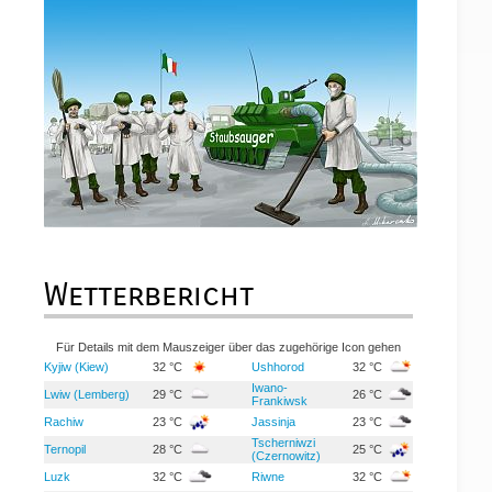
Wetterbericht
Für Details mit dem Mauszeiger über das zugehörige Icon gehen
Kyjiw (Kiew)
32 °C
Ushhorod
32 °C
Iwano-
Lwiw (Lemberg)
29 °C
26 °C
Frankiwsk
Rachiw
23 °C
Jassinja
23 °C
Tscherniwzi
Ternopil
28 °C
25 °C
(Czernowitz)
Luzk
32 °C
Riwne
32 °C