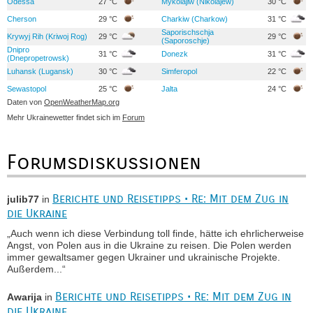
Odessa
27 °C
Mykolajiw (Nikolajew)
30 °C
Cherson
29 °C
Charkiw (Charkow)
31 °C
Saporischschja
Krywyj Rih (Kriwoj Rog)
29 °C
29 °C
(Saporoschje)
Dnipro
31 °C
Donezk
31 °C
(Dnepropetrowsk)
Luhansk (Lugansk)
30 °C
Simferopol
22 °C
Sewastopol
25 °C
Jalta
24 °C
Daten von
OpenWeatherMap.org
Mehr Ukrainewetter findet sich im
Forum
Forumsdiskussionen
Berichte und Reisetipps • Re: Mit dem Zug in
julib77
in
die Ukraine
„Auch wenn ich diese Verbindung toll finde, hätte ich ehrlicherweise
Angst, von Polen aus in die Ukraine zu reisen. Die Polen werden
immer gewaltsamer gegen Ukrainer und ukrainische Projekte.
Außerdem...“
Berichte und Reisetipps • Re: Mit dem Zug in
Awarija
in
die Ukraine