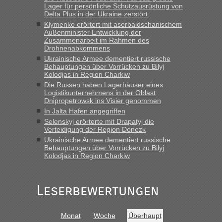
Grenzübergang zwischen Polen und der Ukraine geht
Lager für persönliche Schutzausrüstung von
es am schnellsten?
Delta Plus in der Ukraine zerstört
Klymenko erörtert mit aserbaidschanischem
„Derzeit, ist es überall sehr voll an den Grenzen Ukraine/ Polen. Zb.
Außenminister Entwicklung der
Krakovets 100 PKW ca. 10 h Wartezeit. Wollen Montag rüber,
Zusammenarbeit im Rahmen des
versuchen es sehr früh.“
Drohnenabkommens
Ukrainische Armee dementiert russische
Behauptungen über Vorrücken zu Bilyj
Kolodjas in Region Charkiw
Die Russen haben Lagerhäuser eines
Logistikunternehmens in der Oblast
Dnipropetrowsk ins Visier genommen
In Jalta Hafen angegriffen
Selenskyj erörterte mit Drapatyj die
Verteidigung der Region Donezk
Ukrainische Armee dementiert russische
Behauptungen über Vorrücken zu Bilyj
Kolodjas in Region Charkiw
Leserbewertungen
Monat
Woche
Überhaupt