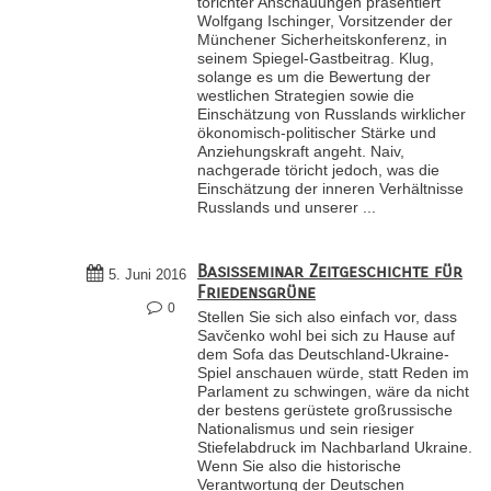
törichter Anschauungen präsentiert
Wolfgang Ischinger, Vorsitzender der
Münchener Sicherheitskonferenz, in
seinem Spiegel-Gastbeitrag. Klug,
solange es um die Bewertung der
westlichen Strategien sowie die
Einschätzung von Russlands wirklicher
ökonomisch-politischer Stärke und
Anziehungskraft angeht. Naiv,
nachgerade töricht jedoch, was die
Einschätzung der inneren Verhältnisse
Russlands und unserer ...
Basisseminar Zeitgeschichte für
5. Juni 2016
Friedensgrüne
0
Stellen Sie sich also einfach vor, dass
Savčenko wohl bei sich zu Hause auf
dem Sofa das Deutschland-Ukraine-
Spiel anschauen würde, statt Reden im
Parlament zu schwingen, wäre da nicht
der bestens gerüstete großrussische
Nationalismus und sein riesiger
Stiefelabdruck im Nachbarland Ukraine.
Wenn Sie also die historische
Verantwortung der Deutschen