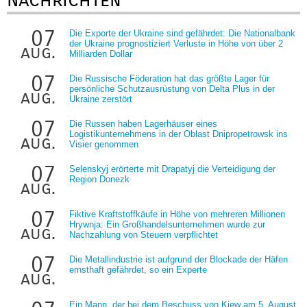
07
Die Exporte der Ukraine sind gefährdet: Die Nationalbank
der Ukraine prognostiziert Verluste in Höhe von über 2
aug.
Milliarden Dollar
07
Die Russische Föderation hat das größte Lager für
persönliche Schutzausrüstung von Delta Plus in der
aug.
Ukraine zerstört
07
Die Russen haben Lagerhäuser eines
Logistikunternehmens in der Oblast Dnipropetrowsk ins
aug.
Visier genommen
07
Selenskyj erörterte mit Drapatyj die Verteidigung der
Region Donezk
aug.
07
Fiktive Kraftstoffkäufe in Höhe von mehreren Millionen
Hrywnja: Ein Großhandelsunternehmen wurde zur
aug.
Nachzahlung von Steuern verpflichtet
07
Die Metallindustrie ist aufgrund der Blockade der Häfen
ernsthaft gefährdet, so ein Experte
aug.
Ein Mann, der bei dem Beschuss von Kiew am 5. August