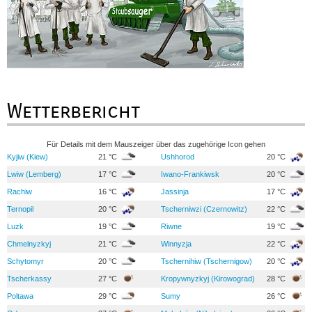
Wetterbericht
Für Details mit dem Mauszeiger über das zugehörige Icon gehen
Kyjiw (Kiew)
21 °C
Ushhorod
20 °C
Lwiw (Lemberg)
17 °C
Iwano-Frankiwsk
20 °C
Rachiw
16 °C
Jassinja
17 °C
Ternopil
20 °C
Tscherniwzi (Czernowitz)
22 °C
Luzk
19 °C
Riwne
19 °C
Chmelnyzkyj
21 °C
Winnyzja
22 °C
Schytomyr
20 °C
Tschernihiw (Tschernigow)
20 °C
Tscherkassy
27 °C
Kropywnyzkyj (Kirowograd)
28 °C
Poltawa
29 °C
Sumy
26 °C