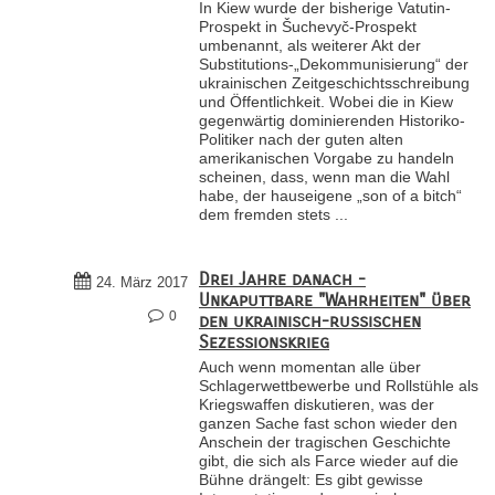
In Kiew wurde der bisherige Vatutin-
Prospekt in Šuchevyč-Prospekt
umbenannt, als weiterer Akt der
Substitutions-„Dekommunisierung“ der
ukrainischen Zeitgeschichtsschreibung
und Öffentlichkeit. Wobei die in Kiew
gegenwärtig dominierenden Historiko-
Politiker nach der guten alten
amerikanischen Vorgabe zu handeln
scheinen, dass, wenn man die Wahl
habe, der hauseigene „son of a bitch“
dem fremden stets ...
Drei Jahre danach -
24. März 2017
Unkaputtbare "Wahrheiten" über
0
den ukrainisch-russischen
Sezessionskrieg
Auch wenn momentan alle über
Schlagerwettbewerbe und Rollstühle als
Kriegswaffen diskutieren, was der
ganzen Sache fast schon wieder den
Anschein der tragischen Geschichte
gibt, die sich als Farce wieder auf die
Bühne drängelt: Es gibt gewisse