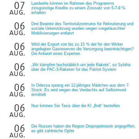
07
Landwirte können im Rahmen des Programms
zinsgünstige Kredite zu einem Zinssatz von 5-7-9 %
aug.
erhalten
06
Drei Beamte des Territorialzentrums für Rekrutierung und
soziale Unterstützung wurden wegen vorgetäuschter
aug.
Mobilisierungen entlarvt
06
Wird der Export von bis zu 15 % der für den Winter
angelegten Gasreserven die Versorgung beeinträchtigen?
aug.
Die Antwort eines Experten
06
„Wir kämpfen buchstäblich um jede Rakete“, so Sybiha
über die PAC-3-Raketen für das Patriot-System
aug.
06
In Odessa sprang ein 12-jähriges Mädchen aus dem 7:
Stock: Es wird wegen des Verdachts auf Selbstmord
aug.
ermittelt
06
Nun können Sie Taxis über die KI „Bolt“ bestellen
aug.
06
Die Russen haben die Region Dnipropetrowsk angegriffen,
es gibt zahlreiche Opfer
aug.