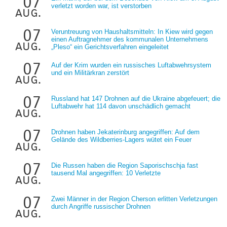
07
verletzt worden war, ist verstorben
aug.
07
Veruntreuung von Haushaltsmitteln: In Kiew wird gegen
einen Auftragnehmer des kommunalen Unternehmens
aug.
„Pleso“ ein Gerichtsverfahren eingeleitet
07
Auf der Krim wurden ein russisches Luftabwehrsystem
und ein Militärkran zerstört
aug.
07
Russland hat 147 Drohnen auf die Ukraine abgefeuert; die
Luftabwehr hat 114 davon unschädlich gemacht
aug.
07
Drohnen haben Jekaterinburg angegriffen: Auf dem
Gelände des Wildberries-Lagers wütet ein Feuer
aug.
07
Die Russen haben die Region Saporischschja fast
tausend Mal angegriffen: 10 Verletzte
aug.
07
Zwei Männer in der Region Cherson erlitten Verletzungen
durch Angriffe russischer Drohnen
aug.