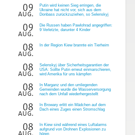
09
Putin wird keinen Sieg erringen, die
Ukraine hat nicht vor, sich aus dem
aug.
Donbass zurückzuziehen, so Selenskyj
09
Die Russen haben Pawlohrad angegriffen:
9 Verletzte, darunter 4 Kinder
aug.
g
08
In der Region Kiew brannte ein Tierheim
aug.
08
Selenskyj über Sicherheitsgarantien der
USA: Sollte Putin erneut einmarschieren,
aug.
wird Amerika für uns kämpfen
08
In Marganz und den umliegenden
Gemeinden wurde die Wasserversorgung
aug.
nach dem Unfall wiederhergestellt
08
In Browary erlitt ein Mädchen auf dem
Dach eines Zuges einen Stromschlag
aug.
08
In Kiew sind während eines Luftalarms
aufgrund von Drohnen Explosionen zu
aug.
hören