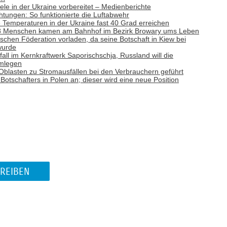
Ziele in der Ukraine vorbereitet – Medienberichte
tungen: So funktionierte die Luftabwehr
emperaturen in der Ukraine fast 40 Grad erreichen
: 8 Menschen kamen am Bahnhof im Bezirk Browary ums Leben
ischen Föderation vorladen, da seine Botschaft in Kiew bei
wurde
ll im Kernkraftwerk Saporischschja, Russland will die
hmlegen
f Oblasten zu Stromausfällen bei den Verbrauchern geführt
otschafters in Polen an; dieser wird eine neue Position
REIBEN