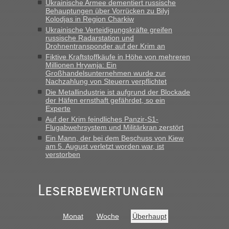
Ukrainische Armee dementiert russische
„Hallo Leute, ich weiß nicht, ob ich hier richtig bin mit meiner
Behauptungen über Vorrücken zu Bilyj
Kolodjas in Region Charkiw
Anfrage. Ich möchte 4 Umzugskartons mit gebrauchter
Straßen Kleidung bei der Einreise in die Ukraine
Ukrainische Verteidigungskräfte greifen
russische Radarstation und
mitnehmen. Es ist gebrauchte Kleidung...“
Drohnentransponder auf der Krim an
Fiktive Kraftstoffkäufe in Höhe von mehreren
lev
in
Berichte und Reisetipps • Re: An welchem
Millionen Hrywnja: Ein
Grenzübergang zwischen Polen und der Ukraine geht es am
Großhandelsunternehmen wurde zur
schnellsten?
Nachzahlung von Steuern verpflichtet
Die Metallindustrie ist aufgrund der Blockade
„Wir sind mit unserem Wohnmobil, wie geplant am Montag
der Häfen ernsthaft gefährdet, so ein
15.6. in Krakovets rüber. Sehr zeitig los gegen 5 Uhr in der
Experte
Früh. Mit sehr sehr wenig Verkehr, super bis zur Grenze. Nur
Auf der Krim feindliches Panzir-S1-
8 PKW vor der Schranke....“
Flugabwehrsystem und Militärkran zerstört
Ein Mann, der bei dem Beschuss von Kiew
Frank
in
Berichte und Reisetipps • Re: An welchem
am 5. August verletzt worden war, ist
Grenzübergang zwischen Polen und der Ukraine geht es am
verstorben
schnellsten?
„Gestern 6 Stunden warten vor der Grenze Richtung Polen
Leserbewertungen
in Krakowez mit dem Kleinbus. Abfertigung ging dann
schnell da auch Passagiere mit EU-Pass dabei waren“
Bernd D-UA
in
Berichte und Reisetipps • Re: An welchem
Monat
Woche
Überhaupt
Grenzübergang zwischen Polen und der Ukraine geht es am