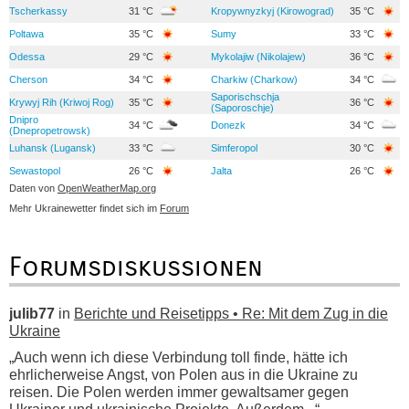
Tscherkassy
31 °C
Kropywnyzkyj (Kirowograd)
35 °C
Poltawa
35 °C
Sumy
33 °C
Odessa
29 °C
Mykolajiw (Nikolajew)
36 °C
Cherson
34 °C
Charkiw (Charkow)
34 °C
Saporischschja
Krywyj Rih (Kriwoj Rog)
35 °C
36 °C
(Saporoschje)
Dnipro
34 °C
Donezk
34 °C
(Dnepropetrowsk)
Luhansk (Lugansk)
33 °C
Simferopol
30 °C
Sewastopol
26 °C
Jalta
26 °C
Daten von
OpenWeatherMap.org
Mehr Ukrainewetter findet sich im
Forum
Forumsdiskussionen
julib77
in
Berichte und Reisetipps • Re: Mit dem Zug in die
Ukraine
„Auch wenn ich diese Verbindung toll finde, hätte ich
ehrlicherweise Angst, von Polen aus in die Ukraine zu
reisen. Die Polen werden immer gewaltsamer gegen