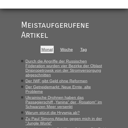
„
Der Link zum Anbieter ist ja da.
Meistaufgerufene
Ist korrekt, aber ich finde man hätte trotzdem im Text gleich
darauf hinweisen können.
Artikel
War aber nicht "böse" gemeint ...
Bis jetzt sind die Tickets auch noch nicht auf der Webseite
buchbar - warum auch immer ...
Monat
Woche
Tag
Hab´s versucht - bekomme aber immer angezeigt "auf dieser
Strecke fahren wir nicht"
Durch die Angriffe der Russischen
Föderation wurden vier Bezirke der Oblast
Dnipropetrowsk von der Stromversorgung
abgeschnitten
“
Der IWF gibt Geld ohne Reformen
Der Getreidemarkt: Neue Ernte, alte
MHG1023
in
Berichte und Reisetipps • Re: Mit dem Zug in
Probleme
die Ukraine
Ukrainische Drohnen haben das
Passagierschiff „Yanina“ der „Rosatom“ im
„Man sollte aber explizit dazu schreiben, daß es ein Zug von
Schwarzen Meer versenkt
LeoExpress ist - und nur auf deren Webseite kann man die
Warum stürzt die Hrywnja ab?
Fahrkarten kaufen. Zumindest ist es die erste Umsteigefreie
Verbindung von Deutschland...“
Zu Paul Simons Attacke gegen mich in der
“Jungle World”