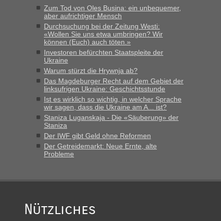
schnellsten?
Zum Tod von Oles Busina: ein unbequemer,
aber aufrichtiger Mensch
„Bin am Montag 15.6.26 um 8 Uhr in Urgyniw ausgereist,
Durchsuchung bei der Zeitung Westi:
das erste Mal an einem Montagmorgen ca. 15 Fahrzeuge
«Wollen Sie uns etwa umbringen? Wir
vor mir, bin sonst der Erste oder Zweite, egal, nach ca 20
können (Euch) auch töten.»
Minuten wurde dann die nächste Welle...“
Investoren befürchten Staatspleite der
Ukraine
lev
in
Berichte und Reisetipps • Re: An welchem
Warum stürzt die Hrywnja ab?
Grenzübergang zwischen Polen und der Ukraine geht es am
Das Magdeburger Recht auf dem Gebiet der
schnellsten?
linksufrigen Ukraine: Geschichtsstunde
Ist es wirklich so wichtig, in welcher Sprache
„Derzeit, ist es überall sehr voll an den Grenzen Ukraine/
wir sagen, dass die Ukraine am A... ist?
Polen. Zb. Krakovets 100 PKW ca. 10 h Wartezeit. Wollen
Staniza Luganskaja - Die «Säuberung» der
Montag rüber, versuchen es sehr früh.“
Staniza
Der IWF gibt Geld ohne Reformen
Der Getreidemarkt: Neue Ernte, alte
Probleme
Nützliches