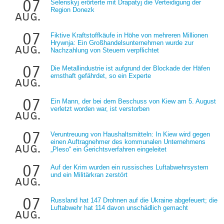
07
Selenskyj erörterte mit Drapatyj die Verteidigung der
Region Donezk
aug.
07
Fiktive Kraftstoffkäufe in Höhe von mehreren Millionen
Hrywnja: Ein Großhandelsunternehmen wurde zur
aug.
Nachzahlung von Steuern verpflichtet
07
Die Metallindustrie ist aufgrund der Blockade der Häfen
ernsthaft gefährdet, so ein Experte
aug.
07
Ein Mann, der bei dem Beschuss von Kiew am 5. August
verletzt worden war, ist verstorben
aug.
07
Veruntreuung von Haushaltsmitteln: In Kiew wird gegen
einen Auftragnehmer des kommunalen Unternehmens
aug.
„Pleso“ ein Gerichtsverfahren eingeleitet
07
Auf der Krim wurden ein russisches Luftabwehrsystem
und ein Militärkran zerstört
aug.
07
Russland hat 147 Drohnen auf die Ukraine abgefeuert; die
Luftabwehr hat 114 davon unschädlich gemacht
aug.