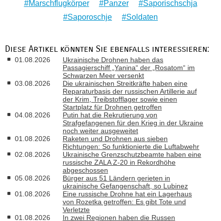
Marschflugkörper
Panzer
Saporischschja
Saporoschje
Soldaten
Diese Artikel könnten Sie ebenfalls interessieren:
01.08.2026
Ukrainische Drohnen haben das
Passagierschiff „Yanina“ der „Rosatom“ im
Schwarzen Meer versenkt
03.08.2026
Die ukrainischen Streitkräfte haben eine
Reparaturbasis der russischen Artillerie auf
der Krim, Treibstofflager sowie einen
Startplatz für Drohnen getroffen
04.08.2026
Putin hat die Rekrutierung von
Strafgefangenen für den Krieg in der Ukraine
noch weiter ausgeweitet
01.08.2026
Raketen und Drohnen aus sieben
Richtungen: So funktionierte die Luftabwehr
02.08.2026
Ukrainische Grenzschutzbeamte haben eine
russische ZALA Z-20 in Rekordhöhe
abgeschossen
05.08.2026
Bürger aus 51 Ländern gerieten in
ukrainische Gefangenschaft, so Lubinez
01.08.2026
Eine russische Drohne hat ein Lagerhaus
von Rozetka getroffen: Es gibt Tote und
Verletzte
01.08.2026
In zwei Regionen haben die Russen