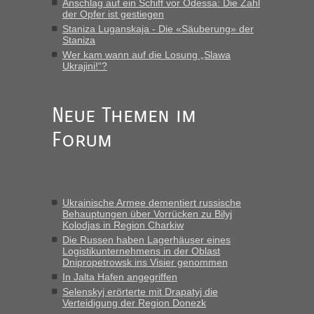
Anschlag auf ein Schiff vor Odessa: Die Zahl
Eric
in
Recht, Visa und Dokumente • Re: Deklaration
der Opfer ist gestiegen
gebrauchter Kleidung beim Zoll
Staniza Luganskaja - Die «Säuberung» der
„Vielen Dank, mit einem Briefchen meiner Frau im Gepäck
Staniza
gab es keine Probleme“
Wer kam wann auf die Losung „Slawa
Ukrajini!“?
Anuleb
in
Recht, Visa und Dokumente • Re: Seit Anfang
des Jahres haben die Zollbeamten Verstöße im Wert von
fast 11 Milliarden aufgedeckt
Neue Themen im
„Am besten wäre natürlich, wenn die Frau mit dabei ist.
Forum
Alleinreisende Männer stehen schließlich immer unter
Verdacht.“
Frank
in
Recht, Visa und Dokumente • Re: Seit Anfang des
Jahres haben die Zollbeamten Verstöße im Wert von fast 11
Ukrainische Armee dementiert russische
Milliarden aufgedeckt
Behauptungen über Vorrücken zu Bilyj
Kolodjas in Region Charkiw
„Kein Zoll. Du musst an sich nur sagen dass das privat ist
und du nicht damit handeln willst. So lange das nicht
Die Russen haben Lagerhäuser eines
Logistikunternehmens in der Oblast
Originalverpackt ist und ersichlich das nicht neu sollte es
Dnipropetrowsk ins Visier genommen
keine Probleme geben“
In Jalta Hafen angegriffen
Selenskyj erörterte mit Drapatyj die
Eric
in
Recht, Visa und Dokumente • Deklaration
Verteidigung der Region Donezk
gebrauchter Kleidung beim Zoll