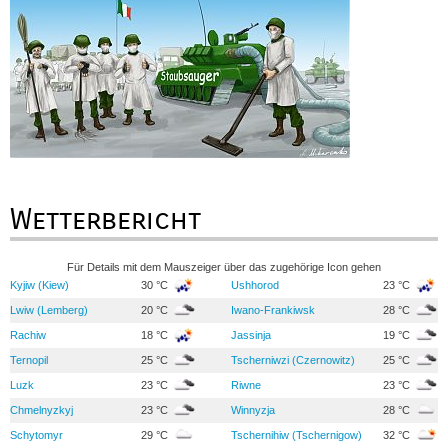
Wetterbericht
Für Details mit dem Mauszeiger über das zugehörige Icon gehen
Kyjiw (Kiew)
30 °C
Ushhorod
23 °C
Lwiw (Lemberg)
20 °C
Iwano-Frankiwsk
28 °C
Rachiw
18 °C
Jassinja
19 °C
Ternopil
25 °C
Tscherniwzi (Czernowitz)
25 °C
Luzk
23 °C
Riwne
23 °C
Chmelnyzkyj
23 °C
Winnyzja
28 °C
Schytomyr
29 °C
Tschernihiw (Tschernigow)
32 °C