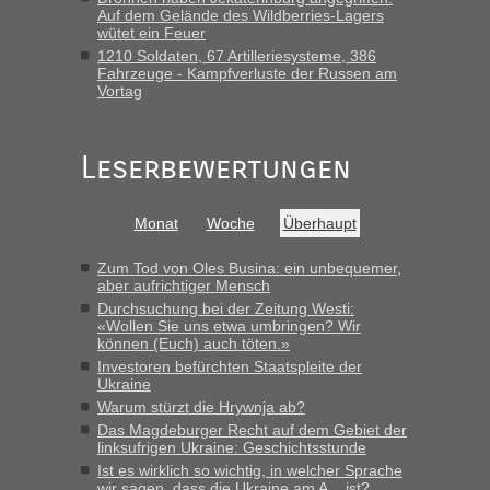
Früh. Mit sehr sehr wenig Verkehr, super bis zur Grenze. Nur
Auf dem Gelände des Wildberries-Lagers
8 PKW vor der Schranke....“
wütet ein Feuer
1210 Soldaten, 67 Artilleriesysteme, 386
Frank
in
Berichte und Reisetipps • Re: An welchem
Fahrzeuge - Kampfverluste der Russen am
Grenzübergang zwischen Polen und der Ukraine geht es am
Vortag
schnellsten?
„Gestern 6 Stunden warten vor der Grenze Richtung Polen
Leserbewertungen
in Krakowez mit dem Kleinbus. Abfertigung ging dann
schnell da auch Passagiere mit EU-Pass dabei waren“
Bernd D-UA
in
Berichte und Reisetipps • Re: An welchem
Monat
Woche
Überhaupt
Grenzübergang zwischen Polen und der Ukraine geht es am
schnellsten?
Zum Tod von Oles Busina: ein unbequemer,
aber aufrichtiger Mensch
„Bin am Montag 15.6.26 um 8 Uhr in Urgyniw ausgereist,
Durchsuchung bei der Zeitung Westi:
das erste Mal an einem Montagmorgen ca. 15 Fahrzeuge
«Wollen Sie uns etwa umbringen? Wir
vor mir, bin sonst der Erste oder Zweite, egal, nach ca 20
können (Euch) auch töten.»
Minuten wurde dann die nächste Welle...“
Investoren befürchten Staatspleite der
Ukraine
lev
in
Berichte und Reisetipps • Re: An welchem
Warum stürzt die Hrywnja ab?
Grenzübergang zwischen Polen und der Ukraine geht es am
Das Magdeburger Recht auf dem Gebiet der
schnellsten?
linksufrigen Ukraine: Geschichtsstunde
Ist es wirklich so wichtig, in welcher Sprache
„Derzeit, ist es überall sehr voll an den Grenzen Ukraine/
wir sagen, dass die Ukraine am A... ist?