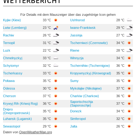
Wetterbericht
Für Details mit dem Mauszeiger über das zugehörige Icon gehen
Kyjiw (Kiew)
33 °C
Ushhorod
28 °C
Lwiw (Lemberg)
23 °C
Iwano-Frankiwsk
29 °C
Rachiw
26 °C
Jassinja
27 °C
Ternopil
31 °C
Tscherniwzi (Czernowitz)
34 °C
Luzk
22 °C
Riwne
28 °C
Chmelnyzkyj
33 °C
Winnyzja
34 °C
Schytomyr
32 °C
Tschernihiw (Tschernigow)
36 °C
Tscherkassy
33 °C
Kropywnyzkyj (Kirowograd)
35 °C
Poltawa
35 °C
Sumy
35 °C
Odessa
30 °C
Mykolajiw (Nikolajew)
37 °C
Cherson
37 °C
Charkiw (Charkow)
36 °C
Saporischschja
Krywyj Rih (Kriwoj Rog)
36 °C
37 °C
(Saporoschje)
Dnipro
35 °C
Donezk
34 °C
(Dnepropetrowsk)
Luhansk (Lugansk)
35 °C
Simferopol
32 °C
Sewastopol
29 °C
Jalta
26 °C
Daten von
OpenWeatherMap.org