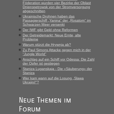
Föderation wurden vier Bezirke der Oblast
Dnipropetrowsk von der Stromversorgung
abgeschnitten
“
Ukrainische Drohnen haben das
Passagierschiff „Yanina“ der „Rosatom“ im
MHG1023
in
Berichte und Reisetipps • Re: Mit dem Zug in
Schwarzen Meer versenkt
die Ukraine
Der IWF gibt Geld ohne Reformen
Der Getreidemarkt: Neue Ernte, alte
„Man sollte aber explizit dazu schreiben, daß es ein Zug von
Probleme
LeoExpress ist - und nur auf deren Webseite kann man die
Warum stürzt die Hrywnja ab?
Fahrkarten kaufen. Zumindest ist es die erste Umsteigefreie
Verbindung von Deutschland...“
Zu Paul Simons Attacke gegen mich in der
“Jungle World”
Anschlag auf ein Schiff vor Odessa: Die Zahl
Eric
in
Recht, Visa und Dokumente • Re: Deklaration
der Opfer ist gestiegen
gebrauchter Kleidung beim Zoll
Staniza Luganskaja - Die «Säuberung» der
„Vielen Dank, mit einem Briefchen meiner Frau im Gepäck
Staniza
gab es keine Probleme“
Wer kam wann auf die Losung „Slawa
Ukrajini!“?
Anuleb
in
Recht, Visa und Dokumente • Re: Seit Anfang
des Jahres haben die Zollbeamten Verstöße im Wert von
fast 11 Milliarden aufgedeckt
Neue Themen im
„Am besten wäre natürlich, wenn die Frau mit dabei ist.
Forum
Alleinreisende Männer stehen schließlich immer unter
Verdacht.“