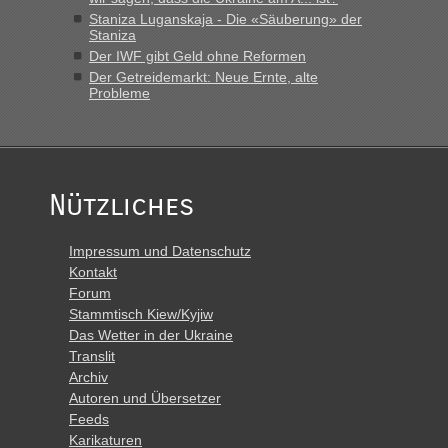
Polen. Zb. Krakovets 100 PKW ca. 10 h Wartezeit. Wollen
Staniza Luganskaja - Die «Säuberung» der
Montag rüber, versuchen es sehr früh.“
Staniza
Der IWF gibt Geld ohne Reformen
Der Getreidemarkt: Neue Ernte, alte
Probleme
Nützliches
Impressum und Datenschutz
Kontakt
Forum
Stammtisch Kiew/Kyjiw
Das Wetter in der Ukraine
Translit
Archiv
Autoren und Übersetzer
Feeds
Karikaturen