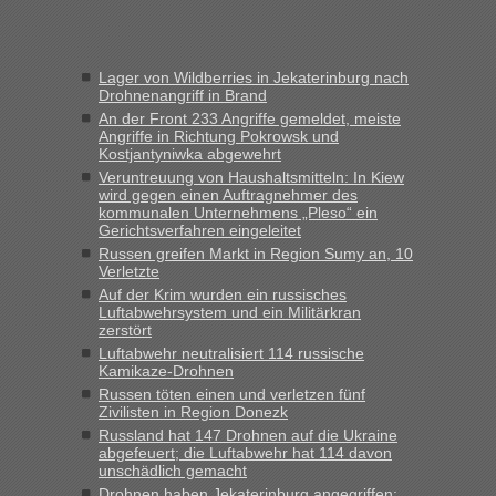
Frank
in
Recht, Visa und Dokumente • Re: Seit Anfang des
Jahres haben die Zollbeamten Verstöße im Wert von fast 11
Lager von Wildberries in Jekaterinburg nach
Milliarden aufgedeckt
Drohnenangriff in Brand
„Kein Zoll. Du musst an sich nur sagen dass das privat ist
An der Front 233 Angriffe gemeldet, meiste
und du nicht damit handeln willst. So lange das nicht
Angriffe in Richtung Pokrowsk und
Kostjantyniwka abgewehrt
Originalverpackt ist und ersichlich das nicht neu sollte es
Veruntreuung von Haushaltsmitteln: In Kiew
keine Probleme geben“
wird gegen einen Auftragnehmer des
kommunalen Unternehmens „Pleso“ ein
Eric
in
Recht, Visa und Dokumente • Deklaration
Gerichtsverfahren eingeleitet
gebrauchter Kleidung beim Zoll
Russen greifen Markt in Region Sumy an, 10
Verletzte
„Hallo Leute, ich weiß nicht, ob ich hier richtig bin mit meiner
Auf der Krim wurden ein russisches
Anfrage. Ich möchte 4 Umzugskartons mit gebrauchter
Luftabwehrsystem und ein Militärkran
Straßen Kleidung bei der Einreise in die Ukraine
zerstört
mitnehmen. Es ist gebrauchte Kleidung...“
Luftabwehr neutralisiert 114 russische
Kamikaze-Drohnen
lev
in
Berichte und Reisetipps • Re: An welchem
Russen töten einen und verletzen fünf
Grenzübergang zwischen Polen und der Ukraine geht es am
Zivilisten in Region Donezk
schnellsten?
Russland hat 147 Drohnen auf die Ukraine
abgefeuert; die Luftabwehr hat 114 davon
„Wir sind mit unserem Wohnmobil, wie geplant am Montag
unschädlich gemacht
15.6. in Krakovets rüber. Sehr zeitig los gegen 5 Uhr in der
Drohnen haben Jekaterinburg angegriffen: