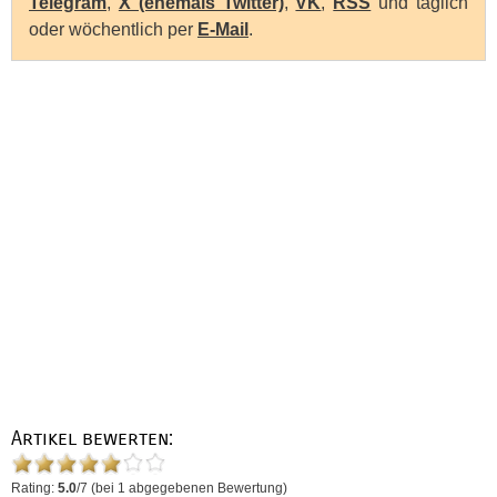
Telegram
,
X (ehemals Twitter)
,
VK
,
RSS
und täglich
oder wöchentlich per
E-Mail
.
Artikel bewerten:
Rating:
5.0
/
7
(bei
1
abgegebenen Bewertung)