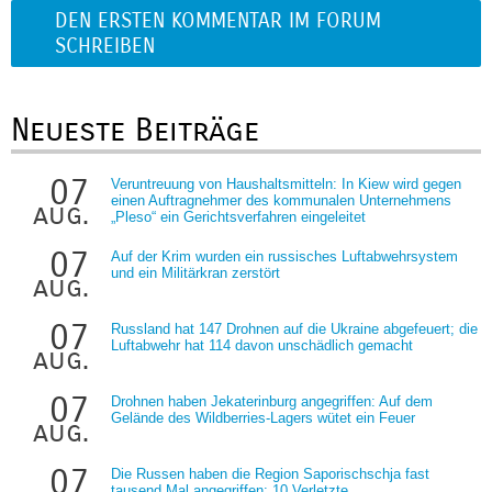
DEN ERSTEN KOMMENTAR IM FORUM
SCHREIBEN
Neueste Beiträge
07
Veruntreuung von Haushaltsmitteln: In Kiew wird gegen
einen Auftragnehmer des kommunalen Unternehmens
aug.
„Pleso“ ein Gerichtsverfahren eingeleitet
07
Auf der Krim wurden ein russisches Luftabwehrsystem
und ein Militärkran zerstört
aug.
07
Russland hat 147 Drohnen auf die Ukraine abgefeuert; die
Luftabwehr hat 114 davon unschädlich gemacht
aug.
07
Drohnen haben Jekaterinburg angegriffen: Auf dem
Gelände des Wildberries-Lagers wütet ein Feuer
aug.
07
Die Russen haben die Region Saporischschja fast
tausend Mal angegriffen: 10 Verletzte