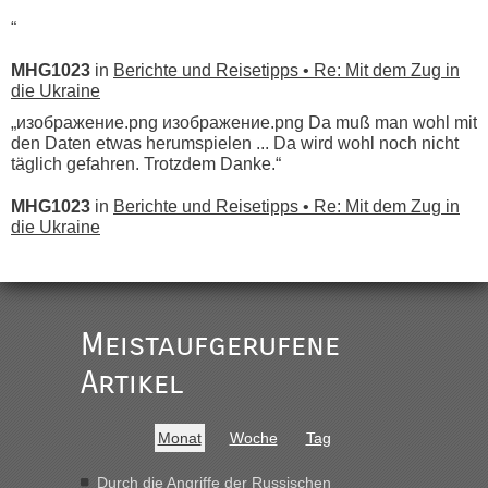
“
MHG1023
in
Berichte und Reisetipps • Re: Mit dem Zug in
die Ukraine
„изображение.png изображение.png Da muß man wohl mit
den Daten etwas herumspielen ... Da wird wohl noch nicht
täglich gefahren. Trotzdem Danke.“
MHG1023
in
Berichte und Reisetipps • Re: Mit dem Zug in
die Ukraine
„
Der Link zum Anbieter ist ja da.
Meistaufgerufene
Ist korrekt, aber ich finde man hätte trotzdem im Text gleich
darauf hinweisen können.
Artikel
War aber nicht "böse" gemeint ...
Bis jetzt sind die Tickets auch noch nicht auf der Webseite
buchbar - warum auch immer ...
Monat
Woche
Tag
Hab´s versucht - bekomme aber immer angezeigt "auf dieser
Strecke fahren wir nicht"
Durch die Angriffe der Russischen