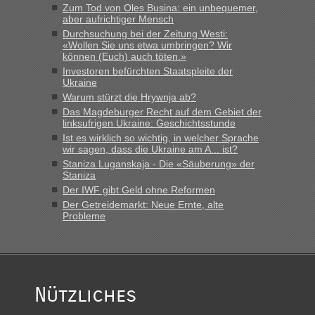
das erste Mal an einem Montagmorgen ca. 15 Fahrzeuge
Zum Tod von Oles Busina: ein unbequemer,
vor mir, bin sonst der Erste oder Zweite, egal, nach ca 20
aber aufrichtiger Mensch
Minuten wurde dann die nächste Welle...“
Durchsuchung bei der Zeitung Westi:
«Wollen Sie uns etwa umbringen? Wir
können (Euch) auch töten.»
lev
in
Berichte und Reisetipps • Re: An welchem
Investoren befürchten Staatspleite der
Grenzübergang zwischen Polen und der Ukraine geht es am
Ukraine
schnellsten?
Warum stürzt die Hrywnja ab?
„Derzeit, ist es überall sehr voll an den Grenzen Ukraine/
Das Magdeburger Recht auf dem Gebiet der
Polen. Zb. Krakovets 100 PKW ca. 10 h Wartezeit. Wollen
linksufrigen Ukraine: Geschichtsstunde
Montag rüber, versuchen es sehr früh.“
Ist es wirklich so wichtig, in welcher Sprache
wir sagen, dass die Ukraine am A... ist?
Staniza Luganskaja - Die «Säuberung» der
Staniza
Der IWF gibt Geld ohne Reformen
Der Getreidemarkt: Neue Ernte, alte
Probleme
Nützliches