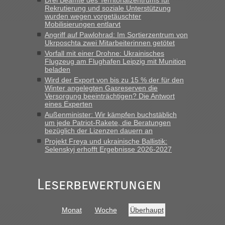
Straßen Kleidung bei der Einreise in die Ukraine
Rekrutierung und soziale Unterstützung
mitnehmen. Es ist gebrauchte Kleidung...“
wurden wegen vorgetäuschter
Mobilisierungen entlarvt
lev
in
Berichte und Reisetipps • Re: An welchem
Angriff auf Pawlohrad: Im Sortierzentrum von
Grenzübergang zwischen Polen und der Ukraine geht es am
Ukrposchta zwei Mitarbeiterinnen getötet
schnellsten?
Vorfall mit einer Drohne: Ukrainisches
Flugzeug am Flughafen Leipzig mit Munition
„Wir sind mit unserem Wohnmobil, wie geplant am Montag
beladen
15.6. in Krakovets rüber. Sehr zeitig los gegen 5 Uhr in der
Wird der Export von bis zu 15 % der für den
Früh. Mit sehr sehr wenig Verkehr, super bis zur Grenze. Nur
Winter angelegten Gasreserven die
8 PKW vor der Schranke....“
Versorgung beeinträchtigen? Die Antwort
eines Experten
Frank
in
Berichte und Reisetipps • Re: An welchem
Außenminister: Wir kämpfen buchstäblich
Grenzübergang zwischen Polen und der Ukraine geht es am
um jede Patriot-Rakete, die Beratungen
bezüglich der Lizenzen dauern an
schnellsten?
Projekt Freya und ukrainische Ballistik:
„Gestern 6 Stunden warten vor der Grenze Richtung Polen
Selenskyj erhofft Ergebnisse 2026-2027
in Krakowez mit dem Kleinbus. Abfertigung ging dann
schnell da auch Passagiere mit EU-Pass dabei waren“
Leserbewertungen
Bernd D-UA
in
Berichte und Reisetipps • Re: An welchem
Grenzübergang zwischen Polen und der Ukraine geht es am
schnellsten?
Monat
Woche
Überhaupt
„Bin am Montag 15.6.26 um 8 Uhr in Urgyniw ausgereist,