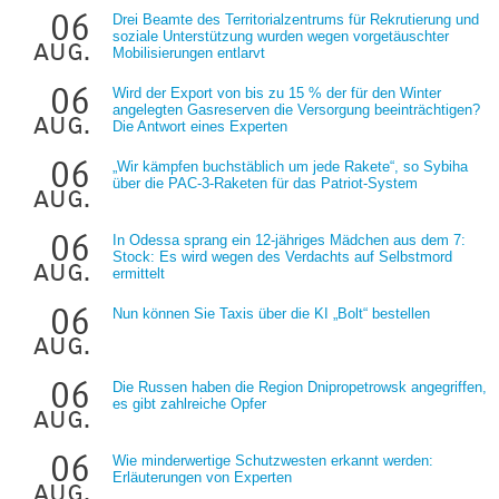
06
Drei Beamte des Territorialzentrums für Rekrutierung und
soziale Unterstützung wurden wegen vorgetäuschter
aug.
Mobilisierungen entlarvt
06
Wird der Export von bis zu 15 % der für den Winter
angelegten Gasreserven die Versorgung beeinträchtigen?
aug.
Die Antwort eines Experten
06
„Wir kämpfen buchstäblich um jede Rakete“, so Sybiha
über die PAC-3-Raketen für das Patriot-System
aug.
06
In Odessa sprang ein 12-jähriges Mädchen aus dem 7:
Stock: Es wird wegen des Verdachts auf Selbstmord
aug.
ermittelt
06
Nun können Sie Taxis über die KI „Bolt“ bestellen
aug.
06
Die Russen haben die Region Dnipropetrowsk angegriffen,
es gibt zahlreiche Opfer
aug.
06
Wie minderwertige Schutzwesten erkannt werden:
Erläuterungen von Experten
aug.