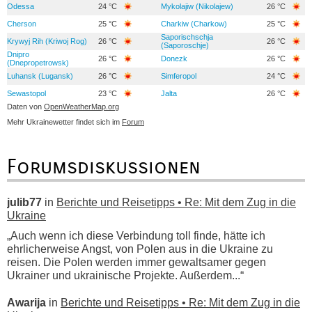
Odessa
24 °C
Mykolajiw (Nikolajew)
26 °C
Cherson
25 °C
Charkiw (Charkow)
25 °C
Saporischschja
Krywyj Rih (Kriwoj Rog)
26 °C
26 °C
(Saporoschje)
Dnipro
26 °C
Donezk
26 °C
(Dnepropetrowsk)
Luhansk (Lugansk)
26 °C
Simferopol
24 °C
Sewastopol
23 °C
Jalta
26 °C
Daten von
OpenWeatherMap.org
Mehr Ukrainewetter findet sich im
Forum
Forumsdiskussionen
julib77
in
Berichte und Reisetipps • Re: Mit dem Zug in die
Ukraine
„Auch wenn ich diese Verbindung toll finde, hätte ich
ehrlicherweise Angst, von Polen aus in die Ukraine zu
reisen. Die Polen werden immer gewaltsamer gegen
Ukrainer und ukrainische Projekte. Außerdem...“
Awarija
in
Berichte und Reisetipps • Re: Mit dem Zug in die