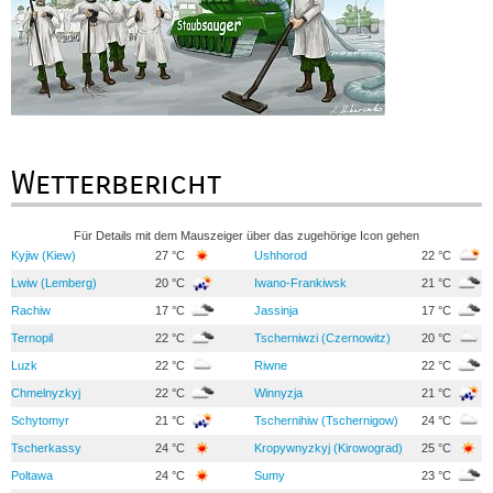
Wetterbericht
Für Details mit dem Mauszeiger über das zugehörige Icon gehen
Kyjiw (Kiew)
27 °C
Ushhorod
22 °C
Lwiw (Lemberg)
20 °C
Iwano-Frankiwsk
21 °C
Rachiw
17 °C
Jassinja
17 °C
Ternopil
22 °C
Tscherniwzi (Czernowitz)
20 °C
Luzk
22 °C
Riwne
22 °C
Chmelnyzkyj
22 °C
Winnyzja
21 °C
Schytomyr
21 °C
Tschernihiw (Tschernigow)
24 °C
Tscherkassy
24 °C
Kropywnyzkyj (Kirowograd)
25 °C
Poltawa
24 °C
Sumy
23 °C