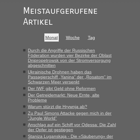
Meistaufgerufene
Ist korrekt, aber ich finde man hätte trotzdem im Text gleich
darauf hinweisen können.
Artikel
War aber nicht "böse" gemeint ...
Bis jetzt sind die Tickets auch noch nicht auf der Webseite
buchbar - warum auch immer ...
Monat
Woche
Tag
Hab´s versucht - bekomme aber immer angezeigt "auf dieser
Strecke fahren wir nicht"
Durch die Angriffe der Russischen
Föderation wurden vier Bezirke der Oblast
Dnipropetrowsk von der Stromversorgung
abgeschnitten
“
Ukrainische Drohnen haben das
Passagierschiff „Yanina“ der „Rosatom“ im
MHG1023
in
Berichte und Reisetipps • Re: Mit dem Zug in
Schwarzen Meer versenkt
die Ukraine
Der IWF gibt Geld ohne Reformen
Der Getreidemarkt: Neue Ernte, alte
„Man sollte aber explizit dazu schreiben, daß es ein Zug von
Probleme
LeoExpress ist - und nur auf deren Webseite kann man die
Warum stürzt die Hrywnja ab?
Fahrkarten kaufen. Zumindest ist es die erste Umsteigefreie
Verbindung von Deutschland...“
Zu Paul Simons Attacke gegen mich in der
“Jungle World”
Anschlag auf ein Schiff vor Odessa: Die Zahl
Eric
in
Recht, Visa und Dokumente • Re: Deklaration
der Opfer ist gestiegen
gebrauchter Kleidung beim Zoll
Staniza Luganskaja - Die «Säuberung» der