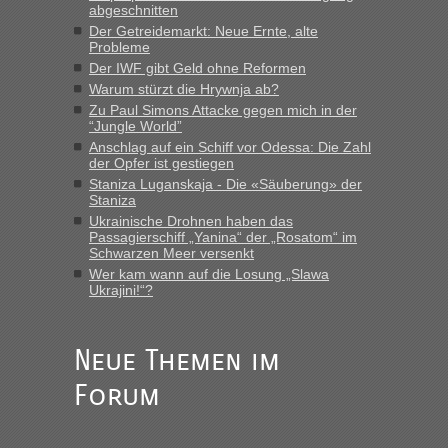
abgeschnitten
“
Der Getreidemarkt: Neue Ernte, alte
Probleme
MHG1023
in
Berichte und Reisetipps • Re: Mit dem Zug in
Der IWF gibt Geld ohne Reformen
die Ukraine
Warum stürzt die Hrywnja ab?
„Man sollte aber explizit dazu schreiben, daß es ein Zug von
Zu Paul Simons Attacke gegen mich in der
LeoExpress ist - und nur auf deren Webseite kann man die
“Jungle World”
Fahrkarten kaufen. Zumindest ist es die erste Umsteigefreie
Anschlag auf ein Schiff vor Odessa: Die Zahl
Verbindung von Deutschland...“
der Opfer ist gestiegen
Staniza Luganskaja - Die «Säuberung» der
Staniza
Eric
in
Recht, Visa und Dokumente • Re: Deklaration
gebrauchter Kleidung beim Zoll
Ukrainische Drohnen haben das
Passagierschiff „Yanina“ der „Rosatom“ im
„Vielen Dank, mit einem Briefchen meiner Frau im Gepäck
Schwarzen Meer versenkt
gab es keine Probleme“
Wer kam wann auf die Losung „Slawa
Ukrajini!“?
Anuleb
in
Recht, Visa und Dokumente • Re: Seit Anfang
des Jahres haben die Zollbeamten Verstöße im Wert von
fast 11 Milliarden aufgedeckt
Neue Themen im
„Am besten wäre natürlich, wenn die Frau mit dabei ist.
Forum
Alleinreisende Männer stehen schließlich immer unter
Verdacht.“