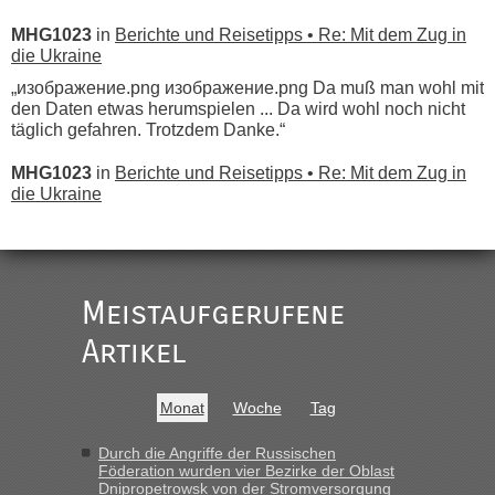
MHG1023
in
Berichte und Reisetipps • Re: Mit dem Zug in
die Ukraine
„изображение.png изображение.png Da muß man wohl mit
den Daten etwas herumspielen ... Da wird wohl noch nicht
täglich gefahren. Trotzdem Danke.“
MHG1023
in
Berichte und Reisetipps • Re: Mit dem Zug in
die Ukraine
„
Der Link zum Anbieter ist ja da.
Meistaufgerufene
Ist korrekt, aber ich finde man hätte trotzdem im Text gleich
darauf hinweisen können.
Artikel
War aber nicht "böse" gemeint ...
Bis jetzt sind die Tickets auch noch nicht auf der Webseite
buchbar - warum auch immer ...
Monat
Woche
Tag
Hab´s versucht - bekomme aber immer angezeigt "auf dieser
Strecke fahren wir nicht"
Durch die Angriffe der Russischen
Föderation wurden vier Bezirke der Oblast
Dnipropetrowsk von der Stromversorgung