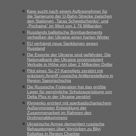
Frank
in
Recht, Visa und Dokumente • Re: Seit Anfang des
Jahres haben die Zollbeamten Verstöße im Wert von fast 11
Kiew sucht nach einem Auftragnehmer für
Milliarden aufgedeckt
die Sanierung der U-Bahn-Strecke zwischen
den Stationen „Taras Schewtschenko“ und
„Kein Zoll. Du musst an sich nur sagen dass das privat ist
„Pochaina“ im Wert von 1,76 Milliarden
und du nicht damit handeln willst. So lange das nicht
Russlands ballistische Bombardements
Originalverpackt ist und ersichlich das nicht neu sollte es
verheißen der Ukraine einen harten Winter
keine Probleme geben“
EU verhängt neue Sanktionen gegen
Russland
Eric
in
Recht, Visa und Dokumente • Deklaration
Die Exporte der Ukraine sind gefährdet: Die
gebrauchter Kleidung beim Zoll
Nationalbank der Ukraine prognostiziert
Verluste in Höhe von über 2 Milliarden Dollar
„Hallo Leute, ich weiß nicht, ob ich hier richtig bin mit meiner
Pilot eines Su-27-Kampfjets zerstört mit
Anfrage. Ich möchte 4 Umzugskartons mit gebrauchter
präzisem Angriff russische Artilleriestellung in
Straßen Kleidung bei der Einreise in die Ukraine
Region Saporischschja
mitnehmen. Es ist gebrauchte Kleidung...“
Die Russische Föderation hat das größte
Lager für persönliche Schutzausrüstung von
lev
in
Berichte und Reisetipps • Re: An welchem
Delta Plus in der Ukraine zerstört
Grenzübergang zwischen Polen und der Ukraine geht es am
Klymenko erörtert mit aserbaidschanischem
schnellsten?
Außenminister Entwicklung der
Zusammenarbeit im Rahmen des
„Wir sind mit unserem Wohnmobil, wie geplant am Montag
Drohnenabkommens
15.6. in Krakovets rüber. Sehr zeitig los gegen 5 Uhr in der
Ukrainische Armee dementiert russische
Früh. Mit sehr sehr wenig Verkehr, super bis zur Grenze. Nur
Behauptungen über Vorrücken zu Bilyj
8 PKW vor der Schranke....“
Kolodjas in Region Charkiw