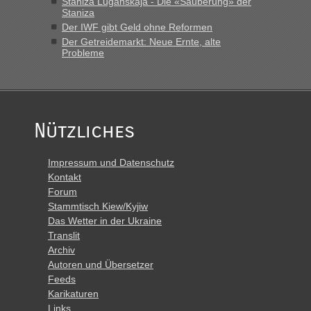
Staniza Luganskaja - Die «Säuberung» der
Staniza
Der IWF gibt Geld ohne Reformen
Der Getreidemarkt: Neue Ernte, alte
Probleme
Nützliches
Impressum und Datenschutz
Kontakt
Forum
Stammtisch Kiew/Kyjiw
Das Wetter in der Ukraine
Translit
Archiv
Autoren und Übersetzer
Feeds
Karikaturen
Links