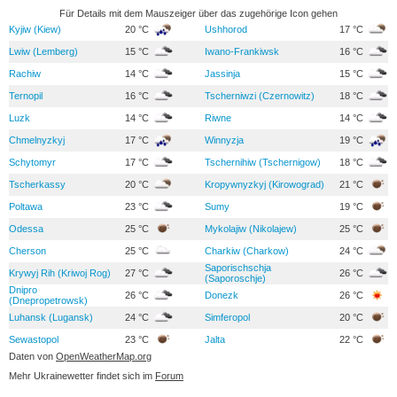
Für Details mit dem Mauszeiger über das zugehörige Icon gehen
Kyjiw (Kiew)
20 °C
Ushhorod
17 °C
Lwiw (Lemberg)
15 °C
Iwano-Frankiwsk
16 °C
Rachiw
14 °C
Jassinja
15 °C
Ternopil
16 °C
Tscherniwzi (Czernowitz)
18 °C
Luzk
14 °C
Riwne
14 °C
Chmelnyzkyj
17 °C
Winnyzja
19 °C
Schytomyr
17 °C
Tschernihiw (Tschernigow)
18 °C
Tscherkassy
20 °C
Kropywnyzkyj (Kirowograd)
21 °C
Poltawa
23 °C
Sumy
19 °C
Odessa
25 °C
Mykolajiw (Nikolajew)
25 °C
Cherson
25 °C
Charkiw (Charkow)
24 °C
Saporischschja
Krywyj Rih (Kriwoj Rog)
27 °C
26 °C
(Saporoschje)
Dnipro
26 °C
Donezk
26 °C
(Dnepropetrowsk)
Luhansk (Lugansk)
24 °C
Simferopol
20 °C
Sewastopol
23 °C
Jalta
22 °C
Daten von
OpenWeatherMap.org
Mehr Ukrainewetter findet sich im
Forum