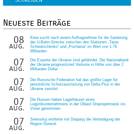
Neueste Beiträge
08
Kiew sucht nach einem Auftragnehmer für die Sanierung
der U-Bahn-Strecke zwischen den Stationen „Taras
aug.
Schewtschenko“ und „Pochaina“ im Wert von 1,76
Milliarden
07
Die Exporte der Ukraine sind gefährdet: Die Nationalbank
der Ukraine prognostiziert Verluste in Höhe von über 2
aug.
Milliarden Dollar
07
Die Russische Föderation hat das größte Lager für
persönliche Schutzausrüstung von Delta Plus in der
aug.
Ukraine zerstört
07
Die Russen haben Lagerhäuser eines
Logistikunternehmens in der Oblast Dnipropetrowsk ins
aug.
Visier genommen
07
Selenskyj erörterte mit Drapatyj die Verteidigung der
Region Donezk
aug.