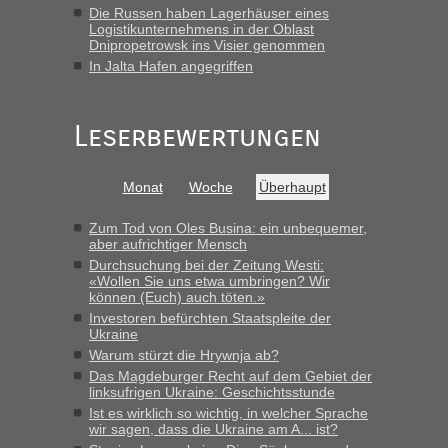
Die Russen haben Lagerhäuser eines
Frank
in
Berichte und Reisetipps • Re: An welchem
Logistikunternehmens in der Oblast
Grenzübergang zwischen Polen und der Ukraine geht es am
Dnipropetrowsk ins Visier genommen
schnellsten?
In Jalta Hafen angegriffen
„Gestern 6 Stunden warten vor der Grenze Richtung Polen
in Krakowez mit dem Kleinbus. Abfertigung ging dann
Leserbewertungen
schnell da auch Passagiere mit EU-Pass dabei waren“
Bernd D-UA
in
Berichte und Reisetipps • Re: An welchem
Monat
Woche
Überhaupt
Grenzübergang zwischen Polen und der Ukraine geht es am
schnellsten?
Zum Tod von Oles Busina: ein unbequemer,
„Bin am Montag 15.6.26 um 8 Uhr in Urgyniw ausgereist,
aber aufrichtiger Mensch
das erste Mal an einem Montagmorgen ca. 15 Fahrzeuge
Durchsuchung bei der Zeitung Westi:
vor mir, bin sonst der Erste oder Zweite, egal, nach ca 20
«Wollen Sie uns etwa umbringen? Wir
Minuten wurde dann die nächste Welle...“
können (Euch) auch töten.»
Investoren befürchten Staatspleite der
lev
in
Berichte und Reisetipps • Re: An welchem
Ukraine
Grenzübergang zwischen Polen und der Ukraine geht es am
Warum stürzt die Hrywnja ab?
schnellsten?
Das Magdeburger Recht auf dem Gebiet der
linksufrigen Ukraine: Geschichtsstunde
„Derzeit, ist es überall sehr voll an den Grenzen Ukraine/
Ist es wirklich so wichtig, in welcher Sprache
Polen. Zb. Krakovets 100 PKW ca. 10 h Wartezeit. Wollen
wir sagen, dass die Ukraine am A... ist?
Montag rüber, versuchen es sehr früh.“