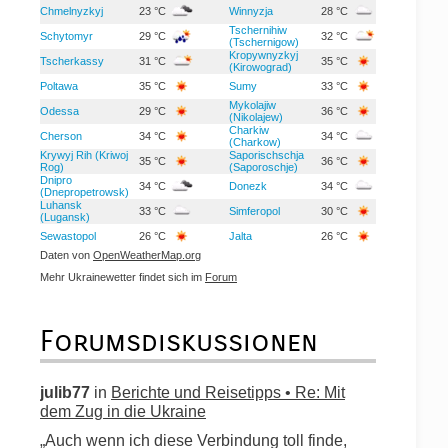
Chmelnyzkyj
23 °C
Winnyzja
28 °C
Tschernihiw
Schytomyr
29 °C
32 °C
(Tschernigow)
Kropywnyzkyj
Tscherkassy
31 °C
35 °C
(Kirowograd)
Poltawa
35 °C
Sumy
33 °C
Mykolajiw
Odessa
29 °C
36 °C
(Nikolajew)
Charkiw
Cherson
34 °C
34 °C
(Charkow)
Krywyj Rih (Kriwoj
Saporischschja
35 °C
36 °C
Rog)
(Saporoschje)
Dnipro
34 °C
Donezk
34 °C
(Dnepropetrowsk)
Luhansk
33 °C
Simferopol
30 °C
(Lugansk)
Sewastopol
26 °C
Jalta
26 °C
Daten von
OpenWeatherMap.org
Mehr Ukrainewetter findet sich im
Forum
Forumsdiskussionen
julib77
in
Berichte und Reisetipps • Re: Mit
dem Zug in die Ukraine
„Auch wenn ich diese Verbindung toll finde,