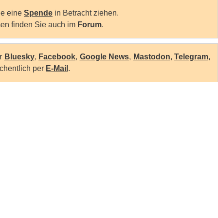
Sie eine
Spende
in Betracht ziehen.
en finden Sie auch im
Forum
.
er
Bluesky
,
Facebook
,
Google News
,
Mastodon
,
Telegram
,
chentlich per
E-Mail
.