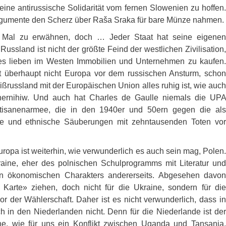
ndeine antirussische Solidarität vom fernen Slowenien zu hoffen.
er Argumente den Scherz über Raša Sraka für bare Münze nahmen.
es Mal zu erwähnen, doch … Jeder Staat hat seine eigenen
 Russland ist nicht der größte Feind der westlichen Zivilisation,
es lieben im Westen Immobilien und Unternehmen zu kaufen.
igt überhaupt nicht Europa vor dem russischen Ansturm, schon
ßrussland mit der Europäischen Union alles ruhig ist, wie auch
hernihiw. Und auch hat Charles de Gaulle niemals die
UPA
rtisanenarmee, die in den 1940er und 50ern gegen die als
e und ethnische Säuberungen mit zehntausenden Toten vor
uropa ist weiterhin, wie verwunderlich es auch sein mag, Polen.
raine, eher des polnischen Schulprogramms mit Literatur und
en ökonomischen Charakters andererseits. Abgesehen davon
e Karte» ziehen, doch nicht für die Ukraine, sondern für die
r der Wählerschaft. Daher ist es nicht verwunderlich, dass in
ch in den Niederlanden nicht. Denn für die Niederlande ist der
che, wie für uns ein Konflikt zwischen Uganda und Tansania.