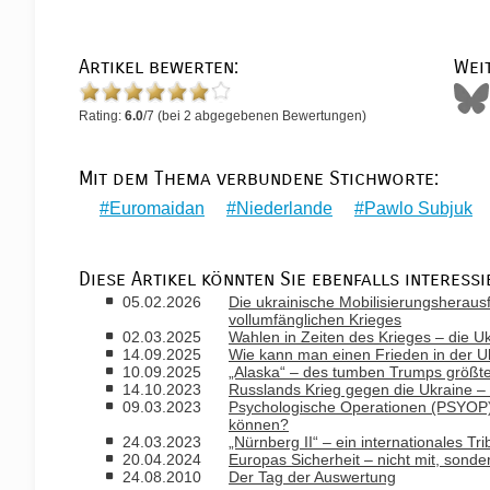
Artikel bewerten:
Wei
Rating:
6.0
/
7
(bei
2
abgegebenen Bewertungen)
Mit dem Thema verbundene Stichworte:
Euromaidan
Niederlande
Pawlo Subjuk
Diese Artikel könnten Sie ebenfalls interessi
05.02.2026
Die ukrainische Mobilisierungsheraus
vollumfänglichen Krieges
02.03.2025
Wahlen in Zeiten des Krieges – die U
14.09.2025
Wie kann man einen Frieden in der U
10.09.2025
„Alaska“ – des tumben Trumps größte
14.10.2023
Russlands Krieg gegen die Ukraine – 
09.03.2023
Psychologische Operationen (PSYOP) 
können?
24.03.2023
„Nürnberg II“ – ein internationales T
20.04.2024
Europas Sicherheit – nicht mit, sond
24.08.2010
Der Tag der Auswertung