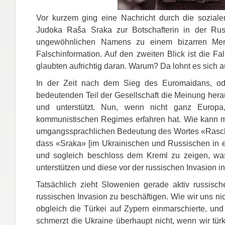
Vor kurzem ging eine Nachricht durch die sozial
Judoka Raša Sraka zur Botschafterin in der Rus
ungewöhnlichen Namens zu einem bizarren Mem g
Falschinformation. Auf den zweiten Blick ist die Fa
glaubten aufrichtig daran. Warum? Da lohnt es sich a
In der Zeit nach dem Sieg des Euromaidans, ode
bedeutenden Teil der Gesellschaft die Meinung hera
und unterstützt. Nun, wenn nicht ganz Europ
kommunistischen Regimes erfahren hat. Wie kann m
umgangssprachlichen Bedeutung des Wortes «Rascha» 
dass «Sraka» [im Ukrainischen und Russischen in et
und sogleich beschloss dem Kreml zu zeigen, wa
unterstützen und diese vor der russischen Invasion i
Tatsächlich zieht Slowenien gerade aktiv russisc
russischen Invasion zu beschäftigen. Wie wir uns ni
obgleich die Türkei auf Zypern einmarschierte, un
schmerzt die Ukraine überhaupt nicht, wenn wir tür