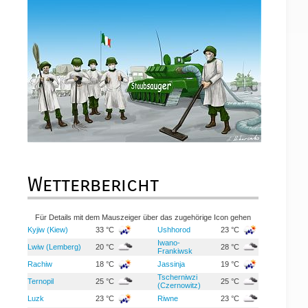
Wetterbericht
Für Details mit dem Mauszeiger über das zugehörige Icon gehen
Kyjiw (Kiew)
33 °C
Ushhorod
23 °C
Iwano-
Lwiw (Lemberg)
20 °C
28 °C
Frankiwsk
Rachiw
18 °C
Jassinja
19 °C
Tscherniwzi
Ternopil
25 °C
25 °C
(Czernowitz)
Luzk
23 °C
Riwne
23 °C