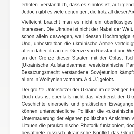
erholen. Verständlich, dass es sinnlos ist, auf irge
Jedoch gibt es viele derjenigen, die trotz all dies
Vielleicht braucht man es nicht ein überflüssig
Interessen. Die Ukraine ist nicht der Nabel der Welt.
schon allein deswegen, weil dessen Hochrangige 
Und, unbestreitbar, die ukrainische Armee verteid
allein daher, da an der Grenze von Russland und Wei
an der Grenze dieser Staaten mit der Oblast Tsc
[Ukrainische Aufstandsarmee: westukrainische Pa
Besatzungsmacht verstandene Sowjetunion kämpft
allem in Wolhynien vornahm. A.d.Ü.] gelobt.
Der größte Unterstützer der Ukraine im derzeitigen E
Doch das ist ebenfalls nicht das Verdienst der Uk
Geschichte einerseits und praktischen Erwägung
können unterschiedliche Politiker die «ukrainisch
Untermauerung der eigenen politischen Ansichten vo
Litauen die proukrainische Rhetorik funktioniert, do
bewaffnete russisch-ukrainische Konflikt das Glei