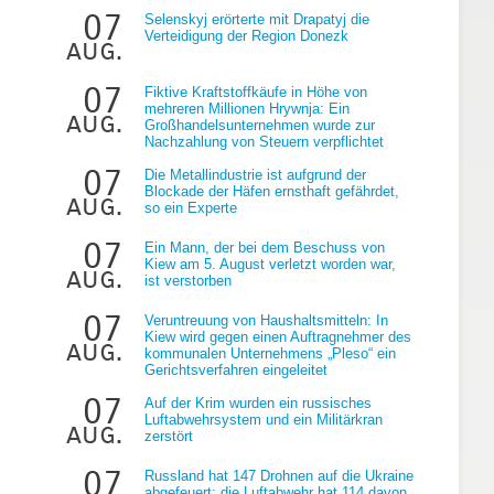
07
Selenskyj erörterte mit Drapatyj die
Verteidigung der Region Donezk
aug.
07
Fiktive Kraftstoffkäufe in Höhe von
mehreren Millionen Hrywnja: Ein
aug.
Großhandelsunternehmen wurde zur
Nachzahlung von Steuern verpflichtet
07
Die Metallindustrie ist aufgrund der
Blockade der Häfen ernsthaft gefährdet,
aug.
so ein Experte
07
Ein Mann, der bei dem Beschuss von
Kiew am 5. August verletzt worden war,
aug.
ist verstorben
07
Veruntreuung von Haushaltsmitteln: In
Kiew wird gegen einen Auftragnehmer des
aug.
kommunalen Unternehmens „Pleso“ ein
Gerichtsverfahren eingeleitet
07
Auf der Krim wurden ein russisches
Luftabwehrsystem und ein Militärkran
aug.
zerstört
07
Russland hat 147 Drohnen auf die Ukraine
abgefeuert; die Luftabwehr hat 114 davon