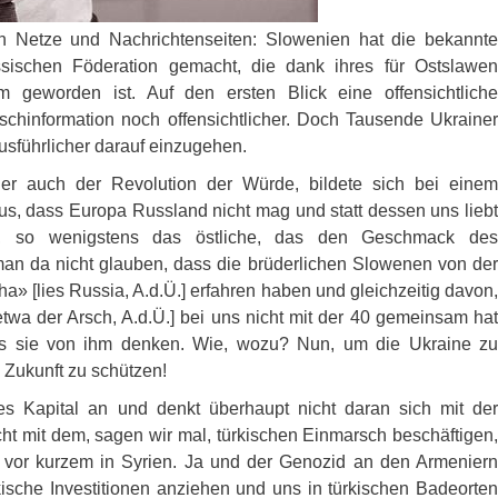
en Netze und Nachrichtenseiten: Slowenien hat die bekannte
sischen Föderation gemacht, die dank ihres für Ostslawen
eworden ist. Auf den ersten Blick eine offensichtliche
lschinformation noch offensichtlicher. Doch Tausende Ukrainer
usführlicher darauf einzugehen.
r auch der Revolution der Würde, bildete sich bei einem
us, dass Europa Russland nicht mag und statt dessen uns liebt
a, so wenigstens das östliche, das den Geschmack des
an da nicht glauben, dass die brüderlichen Slowenen von der
[lies Russia, A.d.Ü.] erfahren haben und gleichzeitig davon,
wa der Arsch, A.d.Ü.] bei uns nicht mit der 40 gemeinsam hat
s sie von ihm denken. Wie, wozu? Nun, um die Ukraine zu
n Zukunft zu schützen!
hes Kapital an und denkt überhaupt nicht daran sich mit der
cht mit dem, sagen wir mal, türkischen Einmarsch beschäftigen,
d vor kurzem in Syrien. Ja und der Genozid an den Armeniern
kische Investitionen anziehen und uns in türkischen Badeorten