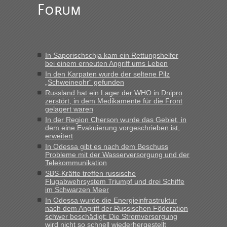
Forum
Alleinreisende Männer stehen schließlich immer unter
Verdacht.“
Frank
in
Recht, Visa und Dokumente • Re: Seit Anfang des
Jahres haben die Zollbeamten Verstöße im Wert von fast 11
In Saporischschja kam ein Rettungshelfer
Milliarden aufgedeckt
bei einem erneuten Angriff ums Leben
„Kein Zoll. Du musst an sich nur sagen dass das privat ist
In den Karpaten wurde der seltene Pilz
und du nicht damit handeln willst. So lange das nicht
„Schweineohr“ gefunden
Originalverpackt ist und ersichlich das nicht neu sollte es
Russland hat ein Lager der WHO in Dnipro
zerstört, in dem Medikamente für die Front
keine Probleme geben“
gelagert waren
In der Region Cherson wurde das Gebiet, in
Eric
in
Recht, Visa und Dokumente • Deklaration
dem eine Evakuierung vorgeschrieben ist,
gebrauchter Kleidung beim Zoll
erweitert
„Hallo Leute, ich weiß nicht, ob ich hier richtig bin mit meiner
In Odessa gibt es nach dem Beschuss
Probleme mit der Wasserversorgung und der
Anfrage. Ich möchte 4 Umzugskartons mit gebrauchter
Telekommunikation
Straßen Kleidung bei der Einreise in die Ukraine
SBS-Kräfte treffen russische
mitnehmen. Es ist gebrauchte Kleidung...“
Flugabwehrsystem Triumpf und drei Schiffe
im Schwarzen Meer
lev
in
Berichte und Reisetipps • Re: An welchem
In Odessa wurde die Energieinfrastruktur
Grenzübergang zwischen Polen und der Ukraine geht es am
nach dem Angriff der Russischen Föderation
schnellsten?
schwer beschädigt: Die Stromversorgung
wird nicht so schnell wiederhergestellt