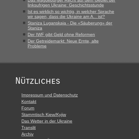
linksufrigen Ukraine: Geschichtsstunde
„Derzeit, ist es überall sehr voll an den Grenzen Ukraine/
Ist es wirklich so wichtig, in welcher Sprache
Polen. Zb. Krakovets 100 PKW ca. 10 h Wartezeit. Wollen
wir sagen, dass die Ukraine am A... ist?
Montag rüber, versuchen es sehr früh.“
Staniza Luganskaja - Die «Säuberung» der
Staniza
Der IWF gibt Geld ohne Reformen
Der Getreidemarkt: Neue Ernte, alte
Probleme
Nützliches
Impressum und Datenschutz
Kontakt
Forum
Stammtisch Kiew/Kyjiw
Das Wetter in der Ukraine
Translit
Archiv