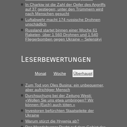
„Wir sind mit unserem Wohnmobil, wie geplant am Montag
In Charkiw ist die Zahl der Opfer des Angriffs
15.6. in Krakovets rüber. Sehr zeitig los gegen 5 Uhr in der
auf 37 gestiegen; unter den Trümmern wird
Früh. Mit sehr sehr wenig Verkehr, super bis zur Grenze. Nur
nach Menschen gesucht
8 PKW vor der Schranke....“
Luftabwehr macht 174 russische Drohnen
unschädlich
Frank
in
Berichte und Reisetipps • Re: An welchem
Russland startet binnen einer Woche 61
Grenzübergang zwischen Polen und der Ukraine geht es am
Raketen, über 1.560 Drohnen und 1.540
schnellsten?
Fliegerbomben gegen Ukraine – Selenskyj
„Gestern 6 Stunden warten vor der Grenze Richtung Polen
in Krakowez mit dem Kleinbus. Abfertigung ging dann
Leserbewertungen
schnell da auch Passagiere mit EU-Pass dabei waren“
Bernd D-UA
in
Berichte und Reisetipps • Re: An welchem
Monat
Woche
Überhaupt
Grenzübergang zwischen Polen und der Ukraine geht es am
schnellsten?
Zum Tod von Oles Busina: ein unbequemer,
„Bin am Montag 15.6.26 um 8 Uhr in Urgyniw ausgereist,
aber aufrichtiger Mensch
das erste Mal an einem Montagmorgen ca. 15 Fahrzeuge
Durchsuchung bei der Zeitung Westi:
vor mir, bin sonst der Erste oder Zweite, egal, nach ca 20
«Wollen Sie uns etwa umbringen? Wir
Minuten wurde dann die nächste Welle...“
können (Euch) auch töten.»
Investoren befürchten Staatspleite der
lev
in
Berichte und Reisetipps • Re: An welchem
Ukraine
Grenzübergang zwischen Polen und der Ukraine geht es am
Warum stürzt die Hrywnja ab?
schnellsten?
Das Magdeburger Recht auf dem Gebiet der