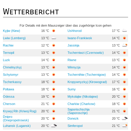
Wetterbericht
Für Details mit dem Mauszeiger über das zugehörige Icon gehen
Kyjiw (Kiew)
16 °C
Ushhorod
17 °C
Lwiw (Lemberg)
13 °C
Iwano-Frankiwsk
14 °C
Rachiw
12 °C
Jassinja
13 °C
Ternopil
13 °C
Tscherniwzi (Czernowitz)
14 °C
Luzk
14 °C
Riwne
13 °C
Chmelnyzkyj
13 °C
Winnyzja
14 °C
Schytomyr
13 °C
Tschernihiw (Tschernigow)
14 °C
Tscherkassy
18 °C
Kropywnyzkyj (Kirowograd)
17 °C
Poltawa
18 °C
Sumy
16 °C
Odessa
19 °C
Mykolajiw (Nikolajew)
20 °C
Cherson
21 °C
Charkiw (Charkow)
18 °C
Saporischschja
Krywyj Rih (Kriwoj Rog)
20 °C
21 °C
(Saporoschje)
Dnipro
20 °C
Donezk
20 °C
(Dnepropetrowsk)
Luhansk (Lugansk)
20 °C
Simferopol
21 °C