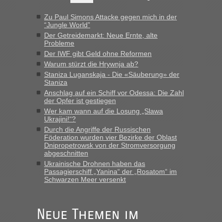
Hab´s versucht - bekomme aber immer angezeigt "auf dieser
Strecke fahren wir nicht"
Zu Paul Simons Attacke gegen mich in der
“Jungle World”
Der Getreidemarkt: Neue Ernte, alte
Probleme
“
Der IWF gibt Geld ohne Reformen
Warum stürzt die Hrywnja ab?
MHG1023
in
Berichte und Reisetipps • Re: Mit dem Zug in
die Ukraine
Staniza Luganskaja - Die «Säuberung» der
Staniza
„Man sollte aber explizit dazu schreiben, daß es ein Zug von
Anschlag auf ein Schiff vor Odessa: Die Zahl
LeoExpress ist - und nur auf deren Webseite kann man die
der Opfer ist gestiegen
Fahrkarten kaufen. Zumindest ist es die erste Umsteigefreie
Wer kam wann auf die Losung „Slawa
Verbindung von Deutschland...“
Ukrajini!“?
Durch die Angriffe der Russischen
Eric
in
Recht, Visa und Dokumente • Re: Deklaration
Föderation wurden vier Bezirke der Oblast
gebrauchter Kleidung beim Zoll
Dnipropetrowsk von der Stromversorgung
abgeschnitten
„Vielen Dank, mit einem Briefchen meiner Frau im Gepäck
Ukrainische Drohnen haben das
gab es keine Probleme“
Passagierschiff „Yanina“ der „Rosatom“ im
Schwarzen Meer versenkt
Anuleb
in
Recht, Visa und Dokumente • Re: Seit Anfang
des Jahres haben die Zollbeamten Verstöße im Wert von
fast 11 Milliarden aufgedeckt
Neue Themen im
„Am besten wäre natürlich, wenn die Frau mit dabei ist.