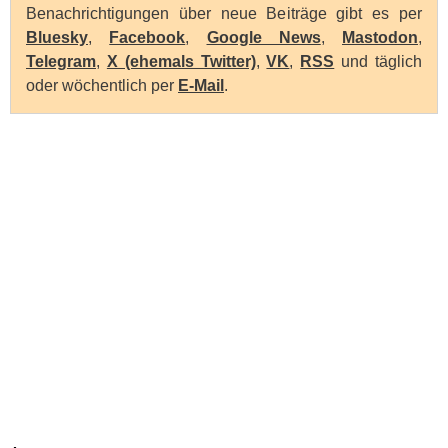
Benachrichtigungen über neue Beiträge gibt es per
Bluesky
,
Facebook
,
Google News
,
Mastodon
,
Telegram
,
X (ehemals Twitter)
,
VK
,
RSS
und täglich
oder wöchentlich per
E-Mail
.