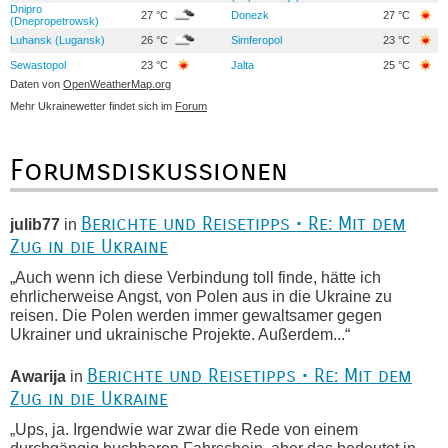
Dnipro
27 °C
Donezk
27 °C
(Dnepropetrowsk)
Luhansk (Lugansk)
26 °C
Simferopol
23 °C
Sewastopol
23 °C
Jalta
25 °C
Daten von
OpenWeatherMap.org
Mehr Ukrainewetter findet sich im
Forum
Forumsdiskussionen
Berichte und Reisetipps • Re: Mit dem
julib77
in
Zug in die Ukraine
„Auch wenn ich diese Verbindung toll finde, hätte ich
ehrlicherweise Angst, von Polen aus in die Ukraine zu
reisen. Die Polen werden immer gewaltsamer gegen
Ukrainer und ukrainische Projekte. Außerdem...“
Berichte und Reisetipps • Re: Mit dem
Awarija
in
Zug in die Ukraine
„Ups, ja. Irgendwie war zwar die Rede von einem