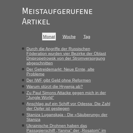
„Vielen Dank, mit einem Briefchen meiner Frau im Gepäck
gab es keine Probleme“
Meistaufgerufene
Recht, Visa und Dokumente • Re: Seit
Artikel
Anuleb
in
Anfang des Jahres haben die Zollbeamten
Verstöße im Wert von fast 11 Milliarden
Monat
Woche
Tag
aufgedeckt
„Am besten wäre natürlich, wenn die Frau mit dabei ist.
Durch die Angriffe der Russischen
Föderation wurden vier Bezirke der Oblast
Alleinreisende Männer stehen schließlich immer unter
Dnipropetrowsk von der Stromversorgung
Verdacht.“
abgeschnitten
Der Getreidemarkt: Neue Ernte, alte
Recht, Visa und Dokumente • Re: Seit
Frank
in
Probleme
Anfang des Jahres haben die Zollbeamten
Der IWF gibt Geld ohne Reformen
Verstöße im Wert von fast 11 Milliarden
Warum stürzt die Hrywnja ab?
aufgedeckt
Zu Paul Simons Attacke gegen mich in der
“Jungle World”
„Kein Zoll. Du musst an sich nur sagen dass das privat ist
Anschlag auf ein Schiff vor Odessa: Die Zahl
und du nicht damit handeln willst. So lange das nicht
der Opfer ist gestiegen
Originalverpackt ist und ersichlich das nicht neu sollte es
Staniza Luganskaja - Die «Säuberung» der
keine Probleme geben“
Staniza
Ukrainische Drohnen haben das
Recht, Visa und Dokumente • Deklaration
Passagierschiff „Yanina“ der „Rosatom“ im
Eric
in