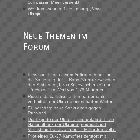
Schwarzen Meer versenkt
gebrauchter Kleidung beim Zoll
Wer kam wann auf die Losung „Slawa
Ukrajini!“?
„Hallo Leute, ich weiß nicht, ob ich hier richtig bin mit meiner
Anfrage. Ich möchte 4 Umzugskartons mit gebrauchter
Straßen Kleidung bei der Einreise in die Ukraine
mitnehmen. Es ist gebrauchte Kleidung...“
Neue Themen im
Forum
Berichte und Reisetipps • Re: An welchem
lev
in
Grenzübergang zwischen Polen und der Ukraine
geht es am schnellsten?
„Wir sind mit unserem Wohnmobil, wie geplant am Montag
Kiew sucht nach einem Auftragnehmer für
15.6. in Krakovets rüber. Sehr zeitig los gegen 5 Uhr in der
die Sanierung der U-Bahn-Strecke zwischen
Früh. Mit sehr sehr wenig Verkehr, super bis zur Grenze. Nur
den Stationen „Taras Schewtschenko“ und
8 PKW vor der Schranke....“
„Pochaina“ im Wert von 1,76 Milliarden
Russlands ballistische Bombardements
Berichte und Reisetipps • Re: An welchem
Frank
in
verheißen der Ukraine einen harten Winter
Grenzübergang zwischen Polen und der Ukraine
EU verhängt neue Sanktionen gegen
Russland
geht es am schnellsten?
Die Exporte der Ukraine sind gefährdet: Die
„Gestern 6 Stunden warten vor der Grenze Richtung Polen
Nationalbank der Ukraine prognostiziert
Verluste in Höhe von über 2 Milliarden Dollar
in Krakowez mit dem Kleinbus. Abfertigung ging dann
schnell da auch Passagiere mit EU-Pass dabei waren“
Pilot eines Su-27-Kampfjets zerstört mit