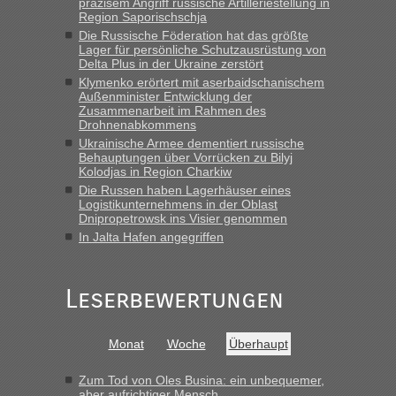
präzisem Angriff russische Artilleriestellung in
Region Saporischschja
Berichte und Reisetipps • Re: An
Bernd D-UA
in
Die Russische Föderation hat das größte
welchem Grenzübergang zwischen Polen und
Lager für persönliche Schutzausrüstung von
der Ukraine geht es am schnellsten?
Delta Plus in der Ukraine zerstört
Klymenko erörtert mit aserbaidschanischem
„Bin am Montag 15.6.26 um 8 Uhr in Urgyniw ausgereist,
Außenminister Entwicklung der
das erste Mal an einem Montagmorgen ca. 15 Fahrzeuge
Zusammenarbeit im Rahmen des
Drohnenabkommens
vor mir, bin sonst der Erste oder Zweite, egal, nach ca 20
Minuten wurde dann die nächste Welle...“
Ukrainische Armee dementiert russische
Behauptungen über Vorrücken zu Bilyj
Kolodjas in Region Charkiw
Berichte und Reisetipps • Re: An welchem
lev
in
Die Russen haben Lagerhäuser eines
Grenzübergang zwischen Polen und der Ukraine
Logistikunternehmens in der Oblast
geht es am schnellsten?
Dnipropetrowsk ins Visier genommen
In Jalta Hafen angegriffen
„Derzeit, ist es überall sehr voll an den Grenzen Ukraine/
Polen. Zb. Krakovets 100 PKW ca. 10 h Wartezeit. Wollen
Montag rüber, versuchen es sehr früh.“
Leserbewertungen
Monat
Woche
Überhaupt
Zum Tod von Oles Busina: ein unbequemer,
aber aufrichtiger Mensch