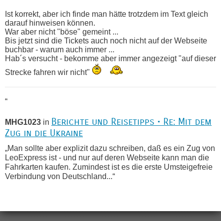
Ist korrekt, aber ich finde man hätte trotzdem im Text gleich
darauf hinweisen können.
War aber nicht "böse" gemeint ...
Bis jetzt sind die Tickets auch noch nicht auf der Webseite
buchbar - warum auch immer ...
Hab´s versucht - bekomme aber immer angezeigt "auf dieser
Strecke fahren wir nicht"
“
Berichte und Reisetipps • Re: Mit dem
MHG1023
in
Zug in die Ukraine
„Man sollte aber explizit dazu schreiben, daß es ein Zug von
LeoExpress ist - und nur auf deren Webseite kann man die
Fahrkarten kaufen. Zumindest ist es die erste Umsteigefreie
Verbindung von Deutschland...“
Recht, Visa und Dokumente • Re:
Eric
in
Deklaration gebrauchter Kleidung beim Zoll