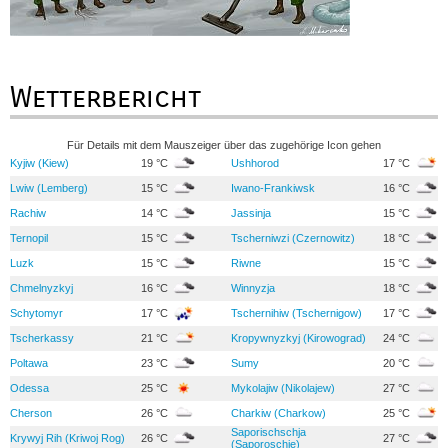
Wetterbericht
Für Details mit dem Mauszeiger über das zugehörige Icon gehen
Kyjiw (Kiew)
19 °C
Ushhorod
17 °C
Lwiw (Lemberg)
15 °C
Iwano-Frankiwsk
16 °C
Rachiw
14 °C
Jassinja
15 °C
Ternopil
15 °C
Tscherniwzi (Czernowitz)
18 °C
Luzk
15 °C
Riwne
15 °C
Chmelnyzkyj
16 °C
Winnyzja
18 °C
Schytomyr
17 °C
Tschernihiw (Tschernigow)
17 °C
Tscherkassy
21 °C
Kropywnyzkyj (Kirowograd)
24 °C
Poltawa
23 °C
Sumy
20 °C
Odessa
25 °C
Mykolajiw (Nikolajew)
27 °C
Cherson
26 °C
Charkiw (Charkow)
25 °C
Saporischschja
Krywyj Rih (Kriwoj Rog)
26 °C
27 °C
(Saporoschje)