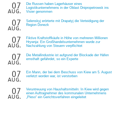
07
Die Russen haben Lagerhäuser eines
Logistikunternehmens in der Oblast Dnipropetrowsk ins
aug.
Visier genommen
07
Selenskyj erörterte mit Drapatyj die Verteidigung der
Region Donezk
aug.
07
Fiktive Kraftstoffkäufe in Höhe von mehreren Millionen
Hrywnja: Ein Großhandelsunternehmen wurde zur
aug.
Nachzahlung von Steuern verpflichtet
07
Die Metallindustrie ist aufgrund der Blockade der Häfen
ernsthaft gefährdet, so ein Experte
aug.
07
Ein Mann, der bei dem Beschuss von Kiew am 5. August
verletzt worden war, ist verstorben
aug.
07
Veruntreuung von Haushaltsmitteln: In Kiew wird gegen
einen Auftragnehmer des kommunalen Unternehmens
aug.
„Pleso“ ein Gerichtsverfahren eingeleitet