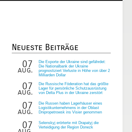
Neueste Beiträge
07
Die Exporte der Ukraine sind gefährdet:
Die Nationalbank der Ukraine
aug.
prognostiziert Verluste in Höhe von über 2
Milliarden Dollar
07
Die Russische Föderation hat das größte
Lager für persönliche Schutzausrüstung
aug.
von Delta Plus in der Ukraine zerstört
07
Die Russen haben Lagerhäuser eines
Logistikunternehmens in der Oblast
aug.
Dnipropetrowsk ins Visier genommen
07
Selenskyj erörterte mit Drapatyj die
Verteidigung der Region Donezk
aug.