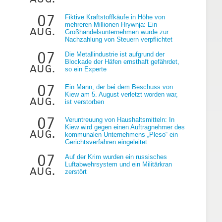
07
Fiktive Kraftstoffkäufe in Höhe von
mehreren Millionen Hrywnja: Ein
aug.
Großhandelsunternehmen wurde zur
Nachzahlung von Steuern verpflichtet
07
Die Metallindustrie ist aufgrund der
Blockade der Häfen ernsthaft gefährdet,
aug.
so ein Experte
07
Ein Mann, der bei dem Beschuss von
Kiew am 5. August verletzt worden war,
aug.
ist verstorben
07
Veruntreuung von Haushaltsmitteln: In
Kiew wird gegen einen Auftragnehmer des
aug.
kommunalen Unternehmens „Pleso“ ein
Gerichtsverfahren eingeleitet
07
Auf der Krim wurden ein russisches
Luftabwehrsystem und ein Militärkran
aug.
zerstört