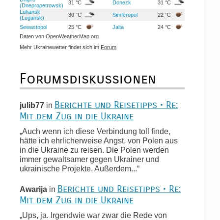
31 °C
Donezk
31 °C
(Dnepropetrowsk)
Luhansk
30 °C
Simferopol
22 °C
(Lugansk)
Sewastopol
25 °C
Jalta
24 °C
Daten von
OpenWeatherMap.org
Mehr Ukrainewetter findet sich im
Forum
Forumsdiskussionen
Berichte und Reisetipps • Re:
julib77
in
Mit dem Zug in die Ukraine
„Auch wenn ich diese Verbindung toll finde,
hätte ich ehrlicherweise Angst, von Polen aus
in die Ukraine zu reisen. Die Polen werden
immer gewaltsamer gegen Ukrainer und
ukrainische Projekte. Außerdem...“
Berichte und Reisetipps • Re:
Awarija
in
Mit dem Zug in die Ukraine
„Ups, ja. Irgendwie war zwar die Rede von