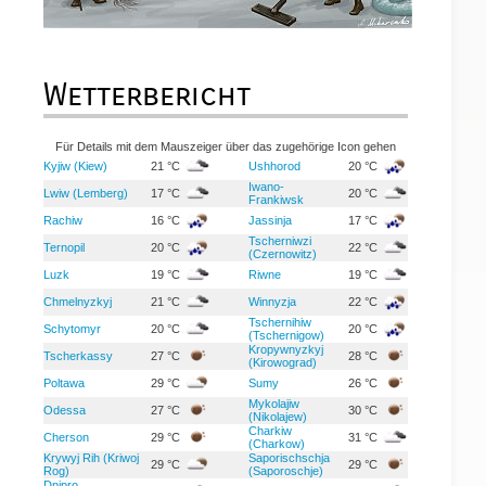
Wetterbericht
Für Details mit dem Mauszeiger über das zugehörige Icon gehen
Kyjiw (Kiew)
21 °C
Ushhorod
20 °C
Iwano-
Lwiw (Lemberg)
17 °C
20 °C
Frankiwsk
Rachiw
16 °C
Jassinja
17 °C
Tscherniwzi
Ternopil
20 °C
22 °C
(Czernowitz)
Luzk
19 °C
Riwne
19 °C
Chmelnyzkyj
21 °C
Winnyzja
22 °C
Tschernihiw
Schytomyr
20 °C
20 °C
(Tschernigow)
Kropywnyzkyj
Tscherkassy
27 °C
28 °C
(Kirowograd)
Poltawa
29 °C
Sumy
26 °C
Mykolajiw
Odessa
27 °C
30 °C
(Nikolajew)
Charkiw
Cherson
29 °C
31 °C
(Charkow)
Krywyj Rih (Kriwoj
Saporischschja
29 °C
29 °C
Rog)
(Saporoschje)
Dnipro