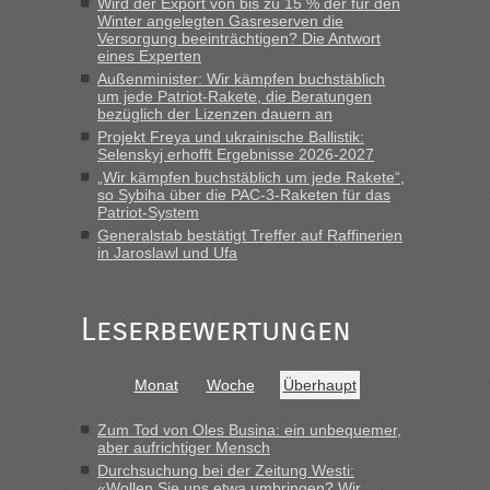
Wird der Export von bis zu 15 % der für den
Grenzübergang zwischen Polen und der Ukraine
Winter angelegten Gasreserven die
Versorgung beeinträchtigen? Die Antwort
geht es am schnellsten?
eines Experten
Außenminister: Wir kämpfen buchstäblich
„Derzeit, ist es überall sehr voll an den Grenzen Ukraine/
um jede Patriot-Rakete, die Beratungen
Polen. Zb. Krakovets 100 PKW ca. 10 h Wartezeit. Wollen
bezüglich der Lizenzen dauern an
Montag rüber, versuchen es sehr früh.“
Projekt Freya und ukrainische Ballistik:
Selenskyj erhofft Ergebnisse 2026-2027
„Wir kämpfen buchstäblich um jede Rakete“,
so Sybiha über die PAC-3-Raketen für das
Patriot-System
Generalstab bestätigt Treffer auf Raffinerien
in Jaroslawl und Ufa
Leserbewertungen
Monat
Woche
Überhaupt
Zum Tod von Oles Busina: ein unbequemer,
aber aufrichtiger Mensch
Durchsuchung bei der Zeitung Westi:
«Wollen Sie uns etwa umbringen? Wir