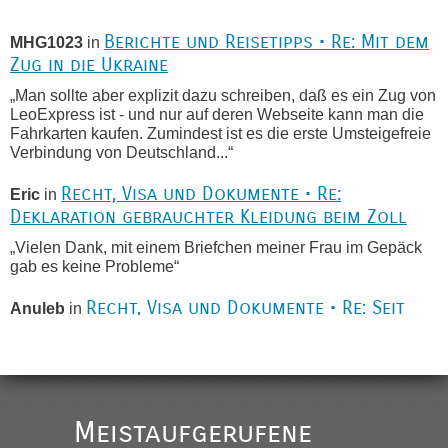
“
Berichte und Reisetipps • Re: Mit dem
MHG1023
in
Zug in die Ukraine
„Man sollte aber explizit dazu schreiben, daß es ein Zug von
LeoExpress ist - und nur auf deren Webseite kann man die
Fahrkarten kaufen. Zumindest ist es die erste Umsteigefreie
Verbindung von Deutschland...“
Recht, Visa und Dokumente • Re:
Eric
in
Deklaration gebrauchter Kleidung beim Zoll
„Vielen Dank, mit einem Briefchen meiner Frau im Gepäck
gab es keine Probleme“
Recht, Visa und Dokumente • Re: Seit
Anuleb
in
Anfang des Jahres haben die Zollbeamten
Verstöße im Wert von fast 11 Milliarden
aufgedeckt
„Am besten wäre natürlich, wenn die Frau mit dabei ist.
Meistaufgerufene
Alleinreisende Männer stehen schließlich immer unter
Verdacht.“