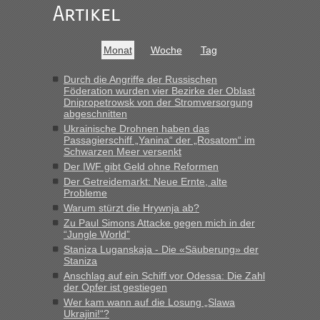
Artikel
Recht, Visa und Dokumente • Re: Seit
Frank
in
Anfang des Jahres haben die Zollbeamten
Monat
Woche
Tag
Verstöße im Wert von fast 11 Milliarden
aufgedeckt
Durch die Angriffe der Russischen
Föderation wurden vier Bezirke der Oblast
„Kein Zoll. Du musst an sich nur sagen dass das privat ist
Dnipropetrowsk von der Stromversorgung
und du nicht damit handeln willst. So lange das nicht
abgeschnitten
Originalverpackt ist und ersichlich das nicht neu sollte es
Ukrainische Drohnen haben das
keine Probleme geben“
Passagierschiff „Yanina“ der „Rosatom“ im
Schwarzen Meer versenkt
Recht, Visa und Dokumente • Deklaration
Der IWF gibt Geld ohne Reformen
Eric
in
Der Getreidemarkt: Neue Ernte, alte
gebrauchter Kleidung beim Zoll
Probleme
„Hallo Leute, ich weiß nicht, ob ich hier richtig bin mit meiner
Warum stürzt die Hrywnja ab?
Anfrage. Ich möchte 4 Umzugskartons mit gebrauchter
Zu Paul Simons Attacke gegen mich in der
Straßen Kleidung bei der Einreise in die Ukraine
“Jungle World”
mitnehmen. Es ist gebrauchte Kleidung...“
Staniza Luganskaja - Die «Säuberung» der
Staniza
Berichte und Reisetipps • Re: An welchem
Anschlag auf ein Schiff vor Odessa: Die Zahl
lev
in
der Opfer ist gestiegen
Grenzübergang zwischen Polen und der Ukraine
Wer kam wann auf die Losung „Slawa
geht es am schnellsten?
Ukrajini!“?