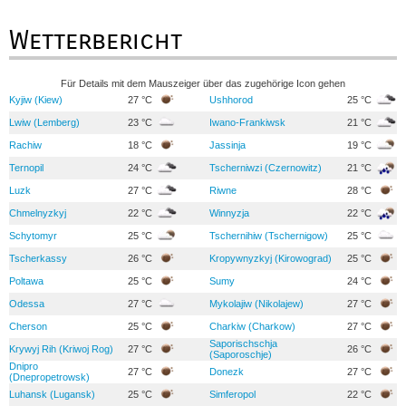
Wetterbericht
Für Details mit dem Mauszeiger über das zugehörige Icon gehen
Kyjiw (Kiew)
27 °C
Ushhorod
25 °C
Lwiw (Lemberg)
23 °C
Iwano-Frankiwsk
21 °C
Rachiw
18 °C
Jassinja
19 °C
Ternopil
24 °C
Tscherniwzi (Czernowitz)
21 °C
Luzk
27 °C
Riwne
28 °C
Chmelnyzkyj
22 °C
Winnyzja
22 °C
Schytomyr
25 °C
Tschernihiw (Tschernigow)
25 °C
Tscherkassy
26 °C
Kropywnyzkyj (Kirowograd)
25 °C
Poltawa
25 °C
Sumy
24 °C
Odessa
27 °C
Mykolajiw (Nikolajew)
27 °C
Cherson
25 °C
Charkiw (Charkow)
27 °C
Saporischschja
Krywyj Rih (Kriwoj Rog)
27 °C
26 °C
(Saporoschje)
Dnipro
27 °C
Donezk
27 °C
(Dnepropetrowsk)
Luhansk (Lugansk)
25 °C
Simferopol
22 °C