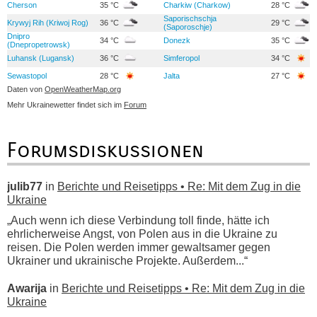
Cherson
35 °C
Charkiw (Charkow)
28 °C
Saporischschja
Krywyj Rih (Kriwoj Rog)
36 °C
29 °C
(Saporoschje)
Dnipro
34 °C
Donezk
35 °C
(Dnepropetrowsk)
Luhansk (Lugansk)
36 °C
Simferopol
34 °C
Sewastopol
28 °C
Jalta
27 °C
Daten von
OpenWeatherMap.org
Mehr Ukrainewetter findet sich im
Forum
Forumsdiskussionen
julib77
in
Berichte und Reisetipps • Re: Mit dem Zug in die
Ukraine
„Auch wenn ich diese Verbindung toll finde, hätte ich
ehrlicherweise Angst, von Polen aus in die Ukraine zu
reisen. Die Polen werden immer gewaltsamer gegen
Ukrainer und ukrainische Projekte. Außerdem...“
Awarija
in
Berichte und Reisetipps • Re: Mit dem Zug in die
Ukraine