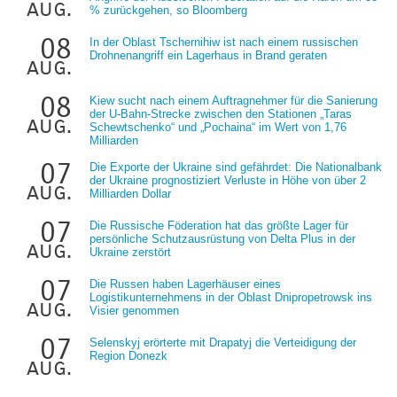
aug.
% zurückgehen, so Bloomberg
08
In der Oblast Tschernihiw ist nach einem russischen
Drohnenangriff ein Lagerhaus in Brand geraten
aug.
08
Kiew sucht nach einem Auftragnehmer für die Sanierung
der U-Bahn-Strecke zwischen den Stationen „Taras
aug.
Schewtschenko“ und „Pochaina“ im Wert von 1,76
Milliarden
07
Die Exporte der Ukraine sind gefährdet: Die Nationalbank
der Ukraine prognostiziert Verluste in Höhe von über 2
aug.
Milliarden Dollar
07
Die Russische Föderation hat das größte Lager für
persönliche Schutzausrüstung von Delta Plus in der
aug.
Ukraine zerstört
07
Die Russen haben Lagerhäuser eines
Logistikunternehmens in der Oblast Dnipropetrowsk ins
aug.
Visier genommen
07
Selenskyj erörterte mit Drapatyj die Verteidigung der
Region Donezk
aug.