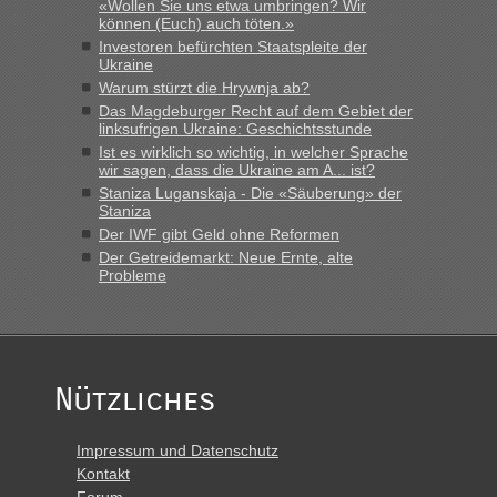
«Wollen Sie uns etwa umbringen? Wir
Minuten wurde dann die nächste Welle...“
können (Euch) auch töten.»
Investoren befürchten Staatspleite der
lev
in
Berichte und Reisetipps • Re: An welchem
Ukraine
Grenzübergang zwischen Polen und der Ukraine geht es am
Warum stürzt die Hrywnja ab?
schnellsten?
Das Magdeburger Recht auf dem Gebiet der
linksufrigen Ukraine: Geschichtsstunde
„Derzeit, ist es überall sehr voll an den Grenzen Ukraine/
Ist es wirklich so wichtig, in welcher Sprache
Polen. Zb. Krakovets 100 PKW ca. 10 h Wartezeit. Wollen
wir sagen, dass die Ukraine am A... ist?
Montag rüber, versuchen es sehr früh.“
Staniza Luganskaja - Die «Säuberung» der
Staniza
Der IWF gibt Geld ohne Reformen
Der Getreidemarkt: Neue Ernte, alte
Probleme
Nützliches
Impressum und Datenschutz
Kontakt
Forum