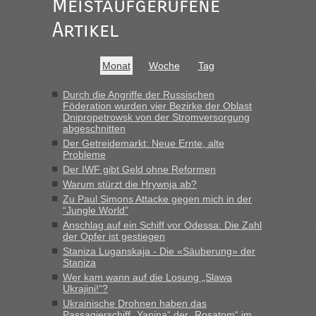
Meistaufgerufene
Ist korrekt, aber ich finde man hätte trotzdem im Text gleich
darauf hinweisen können.
Artikel
War aber nicht "böse" gemeint ...
Bis jetzt sind die Tickets auch noch nicht auf der Webseite
buchbar - warum auch immer ...
Monat
Woche
Tag
Hab´s versucht - bekomme aber immer angezeigt "auf dieser
Strecke fahren wir nicht"
Durch die Angriffe der Russischen
Föderation wurden vier Bezirke der Oblast
Dnipropetrowsk von der Stromversorgung
abgeschnitten
“
Der Getreidemarkt: Neue Ernte, alte
Probleme
MHG1023
in
Berichte und Reisetipps • Re: Mit dem Zug in
Der IWF gibt Geld ohne Reformen
die Ukraine
Warum stürzt die Hrywnja ab?
„Man sollte aber explizit dazu schreiben, daß es ein Zug von
Zu Paul Simons Attacke gegen mich in der
LeoExpress ist - und nur auf deren Webseite kann man die
“Jungle World”
Fahrkarten kaufen. Zumindest ist es die erste Umsteigefreie
Anschlag auf ein Schiff vor Odessa: Die Zahl
Verbindung von Deutschland...“
der Opfer ist gestiegen
Staniza Luganskaja - Die «Säuberung» der
Staniza
Eric
in
Recht, Visa und Dokumente • Re: Deklaration
gebrauchter Kleidung beim Zoll
Wer kam wann auf die Losung „Slawa
Ukrajini!“?
„Vielen Dank, mit einem Briefchen meiner Frau im Gepäck
Ukrainische Drohnen haben das
gab es keine Probleme“
Passagierschiff „Yanina“ der „Rosatom“ im