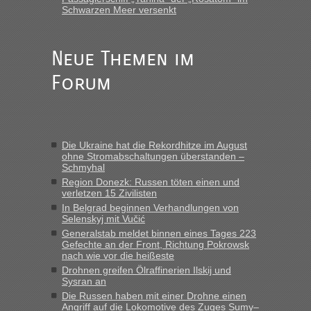
Schwarzen Meer versenkt
Anuleb
in
Recht, Visa und Dokumente • Re: Seit Anfang
des Jahres haben die Zollbeamten Verstöße im Wert von
fast 11 Milliarden aufgedeckt
Neue Themen im
„Am besten wäre natürlich, wenn die Frau mit dabei ist.
Forum
Alleinreisende Männer stehen schließlich immer unter
Verdacht.“
Frank
in
Recht, Visa und Dokumente • Re: Seit Anfang des
Jahres haben die Zollbeamten Verstöße im Wert von fast 11
Die Ukraine hat die Rekordhitze im August
Milliarden aufgedeckt
ohne Stromabschaltungen überstanden –
Schmyhal
„Kein Zoll. Du musst an sich nur sagen dass das privat ist
und du nicht damit handeln willst. So lange das nicht
Region Donezk: Russen töten einen und
verletzen 15 Zivilisten
Originalverpackt ist und ersichlich das nicht neu sollte es
In Belgrad beginnen Verhandlungen von
keine Probleme geben“
Selenskyj mit Vučić
Generalstab meldet binnen eines Tages 223
Eric
in
Recht, Visa und Dokumente • Deklaration
Gefechte an der Front, Richtung Pokrowsk
gebrauchter Kleidung beim Zoll
nach wie vor die heißeste
„Hallo Leute, ich weiß nicht, ob ich hier richtig bin mit meiner
Drohnen greifen Ölraffinerien Ilskij und
Sysran an
Anfrage. Ich möchte 4 Umzugskartons mit gebrauchter
Straßen Kleidung bei der Einreise in die Ukraine
Die Russen haben mit einer Drohne einen
Angriff auf die Lokomotive des Zuges Sumy–
mitnehmen. Es ist gebrauchte Kleidung...“