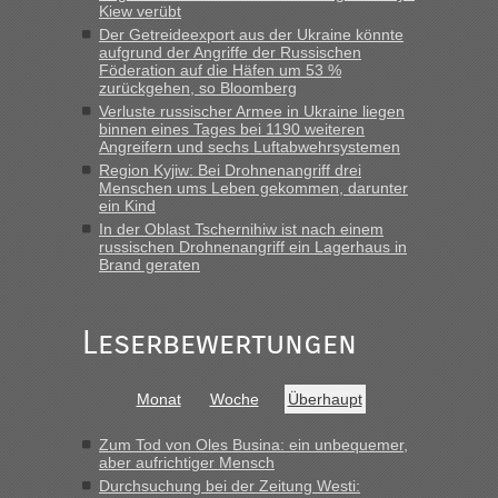
Kiew verübt
Der Getreideexport aus der Ukraine könnte
lev
in
Berichte und Reisetipps • Re: An welchem
aufgrund der Angriffe der Russischen
Grenzübergang zwischen Polen und der Ukraine geht es am
Föderation auf die Häfen um 53 %
schnellsten?
zurückgehen, so Bloomberg
Verluste russischer Armee in Ukraine liegen
„Wir sind mit unserem Wohnmobil, wie geplant am Montag
binnen eines Tages bei 1190 weiteren
15.6. in Krakovets rüber. Sehr zeitig los gegen 5 Uhr in der
Angreifern und sechs Luftabwehrsystemen
Früh. Mit sehr sehr wenig Verkehr, super bis zur Grenze. Nur
Region Kyjiw: Bei Drohnenangriff drei
8 PKW vor der Schranke....“
Menschen ums Leben gekommen, darunter
ein Kind
Frank
in
Berichte und Reisetipps • Re: An welchem
In der Oblast Tschernihiw ist nach einem
Grenzübergang zwischen Polen und der Ukraine geht es am
russischen Drohnenangriff ein Lagerhaus in
schnellsten?
Brand geraten
„Gestern 6 Stunden warten vor der Grenze Richtung Polen
in Krakowez mit dem Kleinbus. Abfertigung ging dann
Leserbewertungen
schnell da auch Passagiere mit EU-Pass dabei waren“
Bernd D-UA
in
Berichte und Reisetipps • Re: An welchem
Monat
Woche
Überhaupt
Grenzübergang zwischen Polen und der Ukraine geht es am
schnellsten?
Zum Tod von Oles Busina: ein unbequemer,
„Bin am Montag 15.6.26 um 8 Uhr in Urgyniw ausgereist,
aber aufrichtiger Mensch
das erste Mal an einem Montagmorgen ca. 15 Fahrzeuge
Durchsuchung bei der Zeitung Westi:
vor mir, bin sonst der Erste oder Zweite, egal, nach ca 20