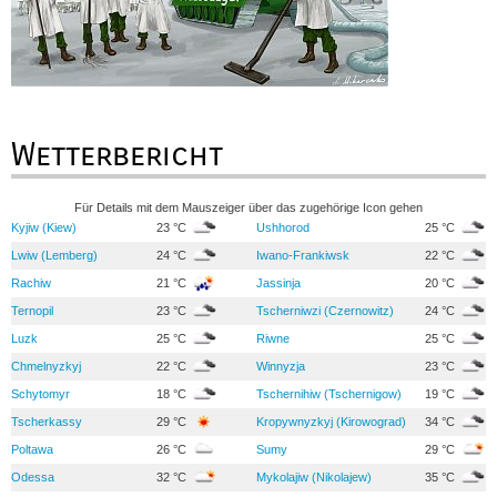
Wetterbericht
Für Details mit dem Mauszeiger über das zugehörige Icon gehen
Kyjiw (Kiew)
23 °C
Ushhorod
25 °C
Lwiw (Lemberg)
24 °C
Iwano-Frankiwsk
22 °C
Rachiw
21 °C
Jassinja
20 °C
Ternopil
23 °C
Tscherniwzi (Czernowitz)
24 °C
Luzk
25 °C
Riwne
25 °C
Chmelnyzkyj
22 °C
Winnyzja
23 °C
Schytomyr
18 °C
Tschernihiw (Tschernigow)
19 °C
Tscherkassy
29 °C
Kropywnyzkyj (Kirowograd)
34 °C
Poltawa
26 °C
Sumy
29 °C
Odessa
32 °C
Mykolajiw (Nikolajew)
35 °C