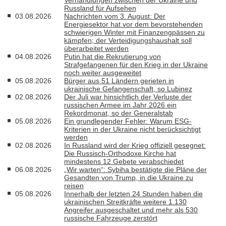
Russland für Aufsehen
03.08.2026
Nachrichten vom 3. August: Der
Energiesektor hat vor dem bevorstehenden
schwierigen Winter mit Finanzengpässen zu
kämpfen; der Verteidigungshaushalt soll
überarbeitet werden
04.08.2026
Putin hat die Rekrutierung von
Strafgefangenen für den Krieg in der Ukraine
noch weiter ausgeweitet
05.08.2026
Bürger aus 51 Ländern gerieten in
ukrainische Gefangenschaft, so Lubinez
02.08.2026
Der Juli war hinsichtlich der Verluste der
russischen Armee im Jahr 2026 ein
Rekordmonat, so der Generalstab
05.08.2026
Ein grundlegender Fehler: Warum ESG-
Kriterien in der Ukraine nicht berücksichtigt
werden
02.08.2026
In Russland wird der Krieg offiziell gesegnet:
Die Russisch-Orthodoxe Kirche hat
mindestens 12 Gebete verabschiedet
06.08.2026
„Wir warten“: Sybiha bestätigte die Pläne der
Gesandten von Trump, in die Ukraine zu
reisen
05.08.2026
Innerhalb der letzten 24 Stunden haben die
ukrainischen Streitkräfte weitere 1.130
Angreifer ausgeschaltet und mehr als 530
russische Fahrzeuge zerstört