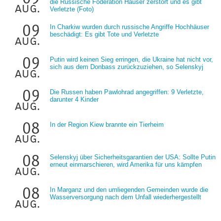
die Russische Föderation Häuser zerstört und es gibt
aug.
Verletzte (Foto)
09
In Charkiw wurden durch russische Angriffe Hochhäuser
beschädigt: Es gibt Tote und Verletzte
aug.
09
Putin wird keinen Sieg erringen, die Ukraine hat nicht vor,
sich aus dem Donbass zurückzuziehen, so Selenskyj
aug.
09
Die Russen haben Pawlohrad angegriffen: 9 Verletzte,
darunter 4 Kinder
aug.
08
In der Region Kiew brannte ein Tierheim
aug.
08
Selenskyj über Sicherheitsgarantien der USA: Sollte Putin
erneut einmarschieren, wird Amerika für uns kämpfen
aug.
08
In Marganz und den umliegenden Gemeinden wurde die
Wasserversorgung nach dem Unfall wiederhergestellt
aug.