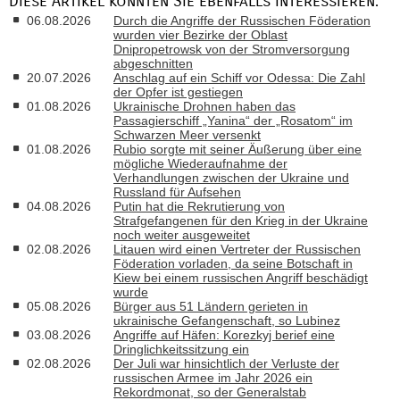
Diese Artikel könnten Sie ebenfalls interessieren:
06.08.2026
Durch die Angriffe der Russischen Föderation
wurden vier Bezirke der Oblast
Dnipropetrowsk von der Stromversorgung
abgeschnitten
20.07.2026
Anschlag auf ein Schiff vor Odessa: Die Zahl
der Opfer ist gestiegen
01.08.2026
Ukrainische Drohnen haben das
Passagierschiff „Yanina“ der „Rosatom“ im
Schwarzen Meer versenkt
01.08.2026
Rubio sorgte mit seiner Äußerung über eine
mögliche Wiederaufnahme der
Verhandlungen zwischen der Ukraine und
Russland für Aufsehen
04.08.2026
Putin hat die Rekrutierung von
Strafgefangenen für den Krieg in der Ukraine
noch weiter ausgeweitet
02.08.2026
Litauen wird einen Vertreter der Russischen
Föderation vorladen, da seine Botschaft in
Kiew bei einem russischen Angriff beschädigt
wurde
05.08.2026
Bürger aus 51 Ländern gerieten in
ukrainische Gefangenschaft, so Lubinez
03.08.2026
Angriffe auf Häfen: Korezkyj berief eine
Dringlichkeitssitzung ein
02.08.2026
Der Juli war hinsichtlich der Verluste der
russischen Armee im Jahr 2026 ein
Rekordmonat, so der Generalstab