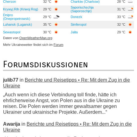
Cherson
32 °C
Charkiw (Charkow)
28 °C
Saporischschja
Krywyj Rih (Kriwoj Rog)
29 °C
31 °C
(Saporoschje)
Dnipro
29 °C
Donezk
33 °C
(Dnepropetrowsk)
Luhansk (Lugansk)
35 °C
Simferopol
32 °C
Sewastopol
30 °C
Jalta
29 °C
Daten von
OpenWeatherMap.org
Mehr Ukrainewetter findet sich im
Forum
Forumsdiskussionen
julib77
in
Berichte und Reisetipps • Re: Mit dem Zug in die
Ukraine
„Auch wenn ich diese Verbindung toll finde, hätte ich
ehrlicherweise Angst, von Polen aus in die Ukraine zu
reisen. Die Polen werden immer gewaltsamer gegen
Ukrainer und ukrainische Projekte. Außerdem...“
Awarija
in
Berichte und Reisetipps • Re: Mit dem Zug in die
Ukraine