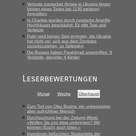
Verluste russischer Armee in Ukraine liegen
binnen eines Tages bei 1130 weiteren
lev
in
Berichte und Reisetipps • Re: An welchem
Angreifern
Grenzübergang zwischen Polen und der Ukraine geht es am
In Charkiw wurden durch russische Angriffe
schnellsten?
Hochhäuser beschädigt: Es gibt Tote und
Verletzte
„Wir sind mit unserem Wohnmobil, wie geplant am Montag
15.6. in Krakovets rüber. Sehr zeitig los gegen 5 Uhr in der
Putin wird keinen Sieg erringen, die Ukraine
hat nicht vor, sich aus dem Donbass
Früh. Mit sehr sehr wenig Verkehr, super bis zur Grenze. Nur
zurückzuziehen, so Selenskyj
8 PKW vor der Schranke....“
Die Russen haben Pawlohrad angegriffen: 9
Verletzte, darunter 4 Kinder
Frank
in
Berichte und Reisetipps • Re: An welchem
Grenzübergang zwischen Polen und der Ukraine geht es am
schnellsten?
Leserbewertungen
„Gestern 6 Stunden warten vor der Grenze Richtung Polen
in Krakowez mit dem Kleinbus. Abfertigung ging dann
schnell da auch Passagiere mit EU-Pass dabei waren“
Monat
Woche
Überhaupt
Bernd D-UA
in
Berichte und Reisetipps • Re: An welchem
Zum Tod von Oles Busina: ein unbequemer,
Grenzübergang zwischen Polen und der Ukraine geht es am
aber aufrichtiger Mensch
schnellsten?
Durchsuchung bei der Zeitung Westi:
«Wollen Sie uns etwa umbringen? Wir
„Bin am Montag 15.6.26 um 8 Uhr in Urgyniw ausgereist,
können (Euch) auch töten.»
das erste Mal an einem Montagmorgen ca. 15 Fahrzeuge
Investoren befürchten Staatspleite der
vor mir, bin sonst der Erste oder Zweite, egal, nach ca 20