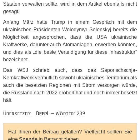
Staaten verwalten sollte, wird in dem Artikel ebenfalls nicht
gesagt.
Anfang März hatte Trump in einem Gespräch mit dem
ukrainischen Präsidenten Wolodymyr Selenskyj bereits die
Möglichkeit angesprochen, dass die
USA
ukrainische
Kraftwerke, darunter auch Atomanlagen, erwerben könnten,
und dies als „die beste Verteidigung für diese Infrastruktur“
bezeichnet.
Das
WSJ
schrieb auch, dass das Saporischschja-
Kernkraftwerk vermutlich sowohl ukrainisches Territorium als
auch die besetzten Regionen mit Strom versorgen würde,
die Russland nach 2022 erobert hat und noch immer besetzt
hält.
Übersetzer:
DeepL
— Wörter: 239
Hat Ihnen der Beitrag gefallen? Vielleicht sollten Sie
eine
Spende
in Betracht ziehen.