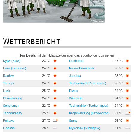
Wetterbericht
Für Details mit dem Mauszeiger über das zugehörige Icon gehen
Kyjiw (Kiew)
23 °C
Ushhorod
27 °C
Lwiw (Lemberg)
24 °C
Iwano-Frankiwsk
26 °C
Rachiw
24 °C
Jassinja
23 °C
Ternopil
24 °C
Tscherniwzi (Czernowitz)
26 °C
Luzk
25 °C
Riwne
24 °C
Chmelnyzkyj
24 °C
Winnyzja
24 °C
Schytomyr
22 °C
Tschernihiw (Tschernigow)
24 °C
Tscherkassy
25 °C
Kropywnyzkyj (Kirowograd)
27 °C
Poltawa
27 °C
Sumy
25 °C
Odessa
28 °C
Mykolajiw (Nikolajew)
31 °C