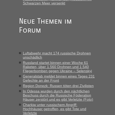
Schwarzen Meer versenkt
Anuleb
in
Recht, Visa und Dokumente • Re: Seit Anfang
des Jahres haben die Zollbeamten Verstöße im Wert von
fast 11 Milliarden aufgedeckt
Neue Themen im
„Am besten wäre natürlich, wenn die Frau mit dabei ist.
Forum
Alleinreisende Männer stehen schließlich immer unter
Verdacht.“
Frank
in
Recht, Visa und Dokumente • Re: Seit Anfang des
Jahres haben die Zollbeamten Verstöße im Wert von fast 11
Luftabwehr macht 174 russische Drohnen
Milliarden aufgedeckt
unschädlich
„Kein Zoll. Du musst an sich nur sagen dass das privat ist
Russland startet binnen einer Woche 61
und du nicht damit handeln willst. So lange das nicht
Raketen, über 1.560 Drohnen und 1.540
Fliegerbomben gegen Ukraine – Selenskyj
Originalverpackt ist und ersichlich das nicht neu sollte es
Generalstab meldet binnen eines Tages 231
keine Probleme geben“
Gefechte an der Front
Region Donezk: Russen töten drei Zivilisten
Eric
in
Recht, Visa und Dokumente • Deklaration
In Odessa wurden durch den nächtlichen
gebrauchter Kleidung beim Zoll
Beschuss durch die Russische Föderation
„Hallo Leute, ich weiß nicht, ob ich hier richtig bin mit meiner
Häuser zerstört und es gibt Verletzte (Foto)
Anfrage. Ich möchte 4 Umzugskartons mit gebrauchter
Charkiw unter russischem Angriff:
Straßen Kleidung bei der Einreise in die Ukraine
Hochhäuser getroffen, es gibt Tote und
Verletzte
mitnehmen. Es ist gebrauchte Kleidung...“