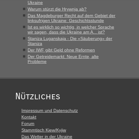
Ukraine
Minuten wurde dann die nächste Welle...“
Warum stürzt die Hrywnja ab?
Das Magdeburger Recht auf dem Gebiet der
lev
in
Berichte und Reisetipps • Re: An welchem
linksufrigen Ukraine: Geschichtsstunde
Grenzübergang zwischen Polen und der Ukraine geht es am
Ist es wirklich so wichtig, in welcher Sprache
schnellsten?
wir sagen, dass die Ukraine am A... ist?
„Derzeit, ist es überall sehr voll an den Grenzen Ukraine/
Staniza Luganskaja - Die «Säuberung» der
Staniza
Polen. Zb. Krakovets 100 PKW ca. 10 h Wartezeit. Wollen
Montag rüber, versuchen es sehr früh.“
Der IWF gibt Geld ohne Reformen
Der Getreidemarkt: Neue Ernte, alte
Probleme
Nützliches
Impressum und Datenschutz
Kontakt
Forum
Stammtisch Kiew/Kyjiw
Das Wetter in der Ukraine