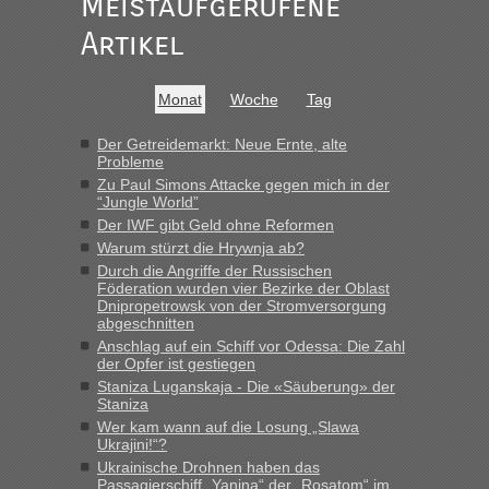
Meistaufgerufene
Ist korrekt, aber ich finde man hätte trotzdem im Text gleich
darauf hinweisen können.
Artikel
War aber nicht "böse" gemeint ...
Bis jetzt sind die Tickets auch noch nicht auf der Webseite
buchbar - warum auch immer ...
Monat
Woche
Tag
Hab´s versucht - bekomme aber immer angezeigt "auf dieser
Strecke fahren wir nicht"
Der Getreidemarkt: Neue Ernte, alte
Probleme
Zu Paul Simons Attacke gegen mich in der
“Jungle World”
“
Der IWF gibt Geld ohne Reformen
Warum stürzt die Hrywnja ab?
MHG1023
in
Berichte und Reisetipps • Re: Mit dem Zug in
die Ukraine
Durch die Angriffe der Russischen
Föderation wurden vier Bezirke der Oblast
„Man sollte aber explizit dazu schreiben, daß es ein Zug von
Dnipropetrowsk von der Stromversorgung
LeoExpress ist - und nur auf deren Webseite kann man die
abgeschnitten
Fahrkarten kaufen. Zumindest ist es die erste Umsteigefreie
Anschlag auf ein Schiff vor Odessa: Die Zahl
Verbindung von Deutschland...“
der Opfer ist gestiegen
Staniza Luganskaja - Die «Säuberung» der
Staniza
Eric
in
Recht, Visa und Dokumente • Re: Deklaration
gebrauchter Kleidung beim Zoll
Wer kam wann auf die Losung „Slawa
Ukrajini!“?
„Vielen Dank, mit einem Briefchen meiner Frau im Gepäck
Ukrainische Drohnen haben das
gab es keine Probleme“
Passagierschiff „Yanina“ der „Rosatom“ im