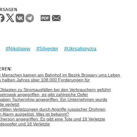
rsagen
Nikolajew
Silvester
Ukrsalisnyzja
eren:
: 8 Menschen kamen am Bahnhof im Bezirk Browary ums Leben
es halben Jahres über 108.000 Forderungen für
f Oblasten zu Stromausfällen bei den Verbrauchern geführt
trowsk angegriffen, es gibt zahlreiche Opfer
haben Tschernihiw angegriffen: Ein Unternehmen wurde
de verletzt
litten Verletzungen durch Angriffe russischer Drohnen
h Alarm ausgelöst: Was ist bekannt?
rson angegriffen: Es gibt eine Tote und 18 Verletzte
desopfer und 18 Verletzte