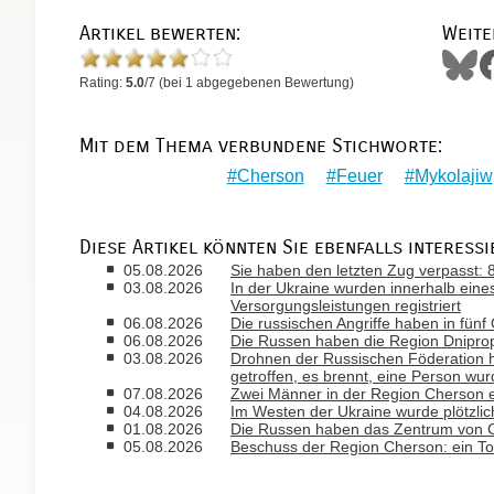
Artikel bewerten:
Weite
Rating:
5.0
/
7
(bei
1
abgegebenen Bewertung)
Mit dem Thema verbundene Stichworte:
Cherson
Feuer
Mykolajiw
Diese Artikel könnten Sie ebenfalls interessi
05.08.2026
Sie haben den letzten Zug verpasst
03.08.2026
In der Ukraine wurden innerhalb ein
Versorgungsleistungen registriert
06.08.2026
Die russischen Angriffe haben in fün
06.08.2026
Die Russen haben die Region Dniprope
03.08.2026
Drohnen der Russischen Föderation 
getroffen, es brennt, eine Person wur
07.08.2026
Zwei Männer in der Region Cherson er
04.08.2026
Im Westen der Ukraine wurde plötzlic
01.08.2026
Die Russen haben das Zentrum von Che
05.08.2026
Beschuss der Region Cherson: ein To