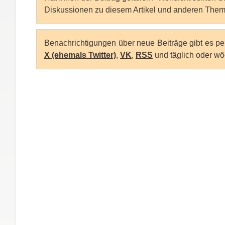
Diskussionen zu diesem Artikel und anderen Them
Benachrichtigungen über neue Beiträge gibt es p
X (ehemals Twitter)
,
VK
,
RSS
und täglich oder wö