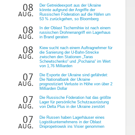
08
Der Getreideexport aus der Ukraine
könnte aufgrund der Angriffe der
aug.
Russischen Föderation auf die Häfen um
53 % zurückgehen, so Bloomberg
08
In der Oblast Tschernihiw ist nach einem
russischen Drohnenangriff ein Lagerhaus
aug.
in Brand geraten
g
08
Kiew sucht nach einem Auftragnehmer für
die Sanierung der U-Bahn-Strecke
aug.
zwischen den Stationen „Taras
Schewtschenko“ und „Pochaina“ im Wert
von 1,76 Milliarden
07
Die Exporte der Ukraine sind gefährdet:
Die Nationalbank der Ukraine
aug.
prognostiziert Verluste in Höhe von über 2
Milliarden Dollar
07
Die Russische Föderation hat das größte
Lager für persönliche Schutzausrüstung
aug.
von Delta Plus in der Ukraine zerstört
07
Die Russen haben Lagerhäuser eines
Logistikunternehmens in der Oblast
aug.
Dnipropetrowsk ins Visier genommen