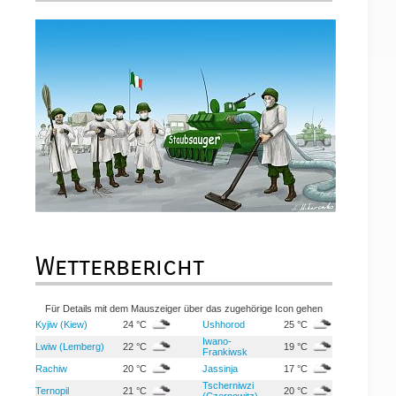
Wetterbericht
Für Details mit dem Mauszeiger über das zugehörige Icon gehen
Kyjiw (Kiew)
24 °C
Ushhorod
25 °C
Iwano-
Lwiw (Lemberg)
22 °C
19 °C
Frankiwsk
Rachiw
20 °C
Jassinja
17 °C
Tscherniwzi
Ternopil
21 °C
20 °C
(Czernowitz)