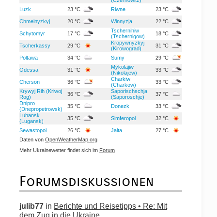
Luzk
23 °C
Riwne
23 °C
Chmelnyzkyj
20 °C
Winnyzja
22 °C
Tschernihiw
Schytomyr
17 °C
18 °C
(Tschernigow)
Kropywnyzkyj
Tscherkassy
29 °C
31 °C
(Kirowograd)
Poltawa
34 °C
Sumy
29 °C
Mykolajiw
Odessa
31 °C
33 °C
(Nikolajew)
Charkiw
Cherson
36 °C
33 °C
(Charkow)
Krywyj Rih (Kriwoj
Saporischschja
36 °C
37 °C
Rog)
(Saporoschje)
Dnipro
35 °C
Donezk
33 °C
(Dnepropetrowsk)
Luhansk
35 °C
Simferopol
32 °C
(Lugansk)
Sewastopol
26 °C
Jalta
27 °C
Daten von
OpenWeatherMap.org
Mehr Ukrainewetter findet sich im
Forum
Forumsdiskussionen
julib77
in
Berichte und Reisetipps • Re: Mit
dem Zug in die Ukraine