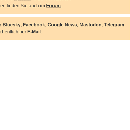
en finden Sie auch im
Forum
.
er
Bluesky
,
Facebook
,
Google News
,
Mastodon
,
Telegram
,
chentlich per
E-Mail
.