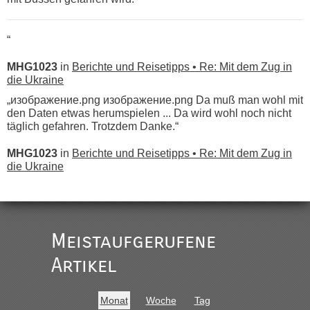
“
MHG1023
in
Berichte und Reisetipps • Re: Mit dem Zug in
die Ukraine
„изображение.png изображение.png Da muß man wohl mit
den Daten etwas herumspielen ... Da wird wohl noch nicht
täglich gefahren. Trotzdem Danke.“
MHG1023
in
Berichte und Reisetipps • Re: Mit dem Zug in
die Ukraine
„
Der Link zum Anbieter ist ja da.
Meistaufgerufene
Ist korrekt, aber ich finde man hätte trotzdem im Text gleich
darauf hinweisen können.
Artikel
War aber nicht "böse" gemeint ...
Bis jetzt sind die Tickets auch noch nicht auf der Webseite
buchbar - warum auch immer ...
Monat
Woche
Tag
Hab´s versucht - bekomme aber immer angezeigt "auf dieser