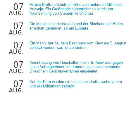
07
Fiktive Kraftstoffkäufe in Höhe von mehreren Millionen
Hrywnja: Ein Großhandelsunternehmen wurde zur
aug.
Nachzahlung von Steuern verpflichtet
07
Die Metallindustrie ist aufgrund der Blockade der Häfen
ernsthaft gefährdet, so ein Experte
aug.
07
Ein Mann, der bei dem Beschuss von Kiew am 5. August
verletzt worden war, ist verstorben
aug.
07
Veruntreuung von Haushaltsmitteln: In Kiew wird gegen
einen Auftragnehmer des kommunalen Unternehmens
aug.
„Pleso“ ein Gerichtsverfahren eingeleitet
07
Auf der Krim wurden ein russisches Luftabwehrsystem
und ein Militärkran zerstört
aug.