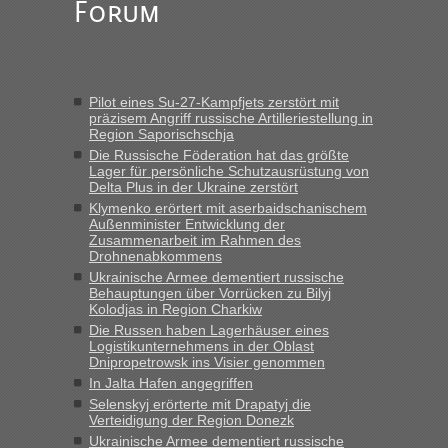
Forum
Alleinreisende Männer stehen schließlich immer unter
Verdacht.“
Frank
in
Recht, Visa und Dokumente • Re: Seit Anfang des
Jahres haben die Zollbeamten Verstöße im Wert von fast 11
Pilot eines Su-27-Kampfjets zerstört mit
Milliarden aufgedeckt
präzisem Angriff russische Artilleriestellung in
Region Saporischschja
„Kein Zoll. Du musst an sich nur sagen dass das privat ist
und du nicht damit handeln willst. So lange das nicht
Die Russische Föderation hat das größte
Lager für persönliche Schutzausrüstung von
Originalverpackt ist und ersichlich das nicht neu sollte es
Delta Plus in der Ukraine zerstört
keine Probleme geben“
Klymenko erörtert mit aserbaidschanischem
Außenminister Entwicklung der
Eric
in
Recht, Visa und Dokumente • Deklaration
Zusammenarbeit im Rahmen des
gebrauchter Kleidung beim Zoll
Drohnenabkommens
Ukrainische Armee dementiert russische
„Hallo Leute, ich weiß nicht, ob ich hier richtig bin mit meiner
Behauptungen über Vorrücken zu Bilyj
Anfrage. Ich möchte 4 Umzugskartons mit gebrauchter
Kolodjas in Region Charkiw
Straßen Kleidung bei der Einreise in die Ukraine
Die Russen haben Lagerhäuser eines
mitnehmen. Es ist gebrauchte Kleidung...“
Logistikunternehmens in der Oblast
Dnipropetrowsk ins Visier genommen
lev
in
Berichte und Reisetipps • Re: An welchem
In Jalta Hafen angegriffen
Grenzübergang zwischen Polen und der Ukraine geht es am
Selenskyj erörterte mit Drapatyj die
schnellsten?
Verteidigung der Region Donezk
Ukrainische Armee dementiert russische
„Wir sind mit unserem Wohnmobil, wie geplant am Montag