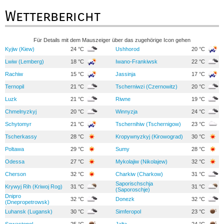
Wetterbericht
Für Details mit dem Mauszeiger über das zugehörige Icon gehen
Kyjiw (Kiew)
24 °C
Ushhorod
20 °C
Lwiw (Lemberg)
18 °C
Iwano-Frankiwsk
22 °C
Rachiw
15 °C
Jassinja
17 °C
Ternopil
21 °C
Tscherniwzi (Czernowitz)
20 °C
Luzk
21 °C
Riwne
19 °C
Chmelnyzkyj
20 °C
Winnyzja
24 °C
Schytomyr
21 °C
Tschernihiw (Tschernigow)
23 °C
Tscherkassy
28 °C
Kropywnyzkyj (Kirowograd)
30 °C
Poltawa
29 °C
Sumy
28 °C
Odessa
27 °C
Mykolajiw (Nikolajew)
32 °C
Cherson
32 °C
Charkiw (Charkow)
31 °C
Saporischschja
Krywyj Rih (Kriwoj Rog)
31 °C
31 °C
(Saporoschje)
Dnipro
32 °C
Donezk
32 °C
(Dnepropetrowsk)
Luhansk (Lugansk)
30 °C
Simferopol
23 °C