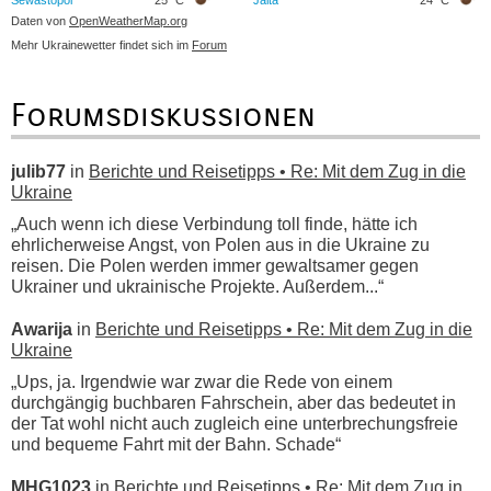
Sewastopol
25 °C
Jalta
24 °C
Daten von
OpenWeatherMap.org
Mehr Ukrainewetter findet sich im
Forum
Forumsdiskussionen
julib77
in
Berichte und Reisetipps • Re: Mit dem Zug in die
Ukraine
„Auch wenn ich diese Verbindung toll finde, hätte ich
ehrlicherweise Angst, von Polen aus in die Ukraine zu
reisen. Die Polen werden immer gewaltsamer gegen
Ukrainer und ukrainische Projekte. Außerdem...“
Awarija
in
Berichte und Reisetipps • Re: Mit dem Zug in die
Ukraine
„Ups, ja. Irgendwie war zwar die Rede von einem
durchgängig buchbaren Fahrschein, aber das bedeutet in
der Tat wohl nicht auch zugleich eine unterbrechungsfreie
und bequeme Fahrt mit der Bahn. Schade“
MHG1023
in
Berichte und Reisetipps • Re: Mit dem Zug in