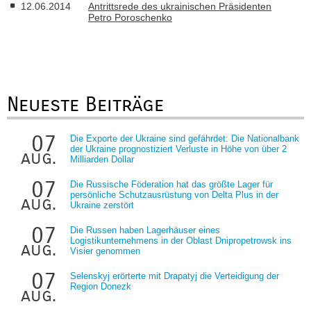
12.06.2014
Antrittsrede des ukrainischen Präsidenten
Petro Poroschenko
Neueste Beiträge
07
Die Exporte der Ukraine sind gefährdet: Die Nationalbank
der Ukraine prognostiziert Verluste in Höhe von über 2
aug.
Milliarden Dollar
07
Die Russische Föderation hat das größte Lager für
persönliche Schutzausrüstung von Delta Plus in der
aug.
Ukraine zerstört
07
Die Russen haben Lagerhäuser eines
Logistikunternehmens in der Oblast Dnipropetrowsk ins
aug.
Visier genommen
07
Selenskyj erörterte mit Drapatyj die Verteidigung der
Region Donezk
aug.