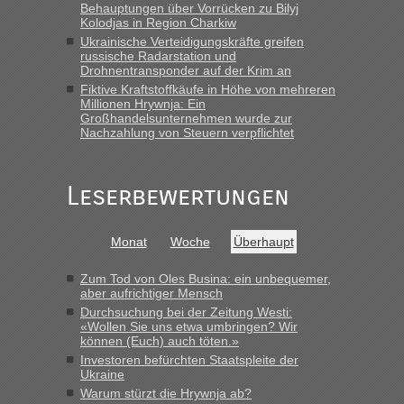
Behauptungen über Vorrücken zu Bilyj
15.6. in Krakovets rüber. Sehr zeitig los gegen 5 Uhr in der
Kolodjas in Region Charkiw
Früh. Mit sehr sehr wenig Verkehr, super bis zur Grenze. Nur
Ukrainische Verteidigungskräfte greifen
8 PKW vor der Schranke....“
russische Radarstation und
Drohnentransponder auf der Krim an
Frank
in
Berichte und Reisetipps • Re: An welchem
Fiktive Kraftstoffkäufe in Höhe von mehreren
Grenzübergang zwischen Polen und der Ukraine geht es am
Millionen Hrywnja: Ein
schnellsten?
Großhandelsunternehmen wurde zur
Nachzahlung von Steuern verpflichtet
„Gestern 6 Stunden warten vor der Grenze Richtung Polen
in Krakowez mit dem Kleinbus. Abfertigung ging dann
schnell da auch Passagiere mit EU-Pass dabei waren“
Leserbewertungen
Bernd D-UA
in
Berichte und Reisetipps • Re: An welchem
Grenzübergang zwischen Polen und der Ukraine geht es am
Monat
Woche
Überhaupt
schnellsten?
„Bin am Montag 15.6.26 um 8 Uhr in Urgyniw ausgereist,
Zum Tod von Oles Busina: ein unbequemer,
das erste Mal an einem Montagmorgen ca. 15 Fahrzeuge
aber aufrichtiger Mensch
vor mir, bin sonst der Erste oder Zweite, egal, nach ca 20
Durchsuchung bei der Zeitung Westi:
Minuten wurde dann die nächste Welle...“
«Wollen Sie uns etwa umbringen? Wir
können (Euch) auch töten.»
lev
in
Berichte und Reisetipps • Re: An welchem
Investoren befürchten Staatspleite der
Ukraine
Grenzübergang zwischen Polen und der Ukraine geht es am
schnellsten?
Warum stürzt die Hrywnja ab?