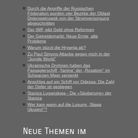
Strecke fahren wir nicht"
Durch die Angriffe der Russischen
Föderation wurden vier Bezirke der Oblast
Dnipropetrowsk von der Stromversorgung
abgeschnitten
“
Der IWF gibt Geld ohne Reformen
Der Getreidemarkt: Neue Ernte, alte
MHG1023
in
Berichte und Reisetipps • Re: Mit dem Zug in
Probleme
die Ukraine
Warum stürzt die Hrywnja ab?
„Man sollte aber explizit dazu schreiben, daß es ein Zug von
Zu Paul Simons Attacke gegen mich in der
LeoExpress ist - und nur auf deren Webseite kann man die
“Jungle World”
Fahrkarten kaufen. Zumindest ist es die erste Umsteigefreie
Ukrainische Drohnen haben das
Verbindung von Deutschland...“
Passagierschiff „Yanina“ der „Rosatom“ im
Schwarzen Meer versenkt
Anschlag auf ein Schiff vor Odessa: Die Zahl
Eric
in
Recht, Visa und Dokumente • Re: Deklaration
der Opfer ist gestiegen
gebrauchter Kleidung beim Zoll
Staniza Luganskaja - Die «Säuberung» der
„Vielen Dank, mit einem Briefchen meiner Frau im Gepäck
Staniza
gab es keine Probleme“
Wer kam wann auf die Losung „Slawa
Ukrajini!“?
Anuleb
in
Recht, Visa und Dokumente • Re: Seit Anfang
des Jahres haben die Zollbeamten Verstöße im Wert von
fast 11 Milliarden aufgedeckt
Neue Themen im
„Am besten wäre natürlich, wenn die Frau mit dabei ist.