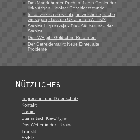
Das Magdeburger Recht auf dem Gebiet der
„Derzeit, ist es überall sehr voll an den Grenzen Ukraine/
linksufrigen Ukraine: Geschichtsstunde
Polen. Zb. Krakovets 100 PKW ca. 10 h Wartezeit. Wollen
Ist es wirklich so wichtig, in welcher Sprache
Montag rüber, versuchen es sehr früh.“
wir sagen, dass die Ukraine am A... ist?
Staniza Luganskaja - Die «Säuberung» der
Staniza
Der IWF gibt Geld ohne Reformen
Der Getreidemarkt: Neue Ernte, alte
Probleme
Nützliches
Impressum und Datenschutz
Kontakt
Forum
Stammtisch Kiew/Kyjiw
Das Wetter in der Ukraine
Translit
Archiv