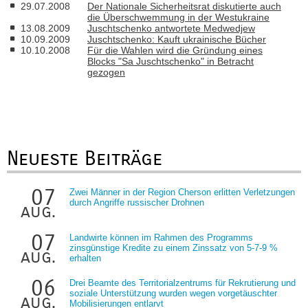
29.07.2008
Der Nationale Sicherheitsrat diskutierte auch
die Überschwemmung in der Westukraine
13.08.2009
Juschtschenko antwortete Medwedjew
10.09.2009
Juschtschenko: Kauft ukrainische Bücher
10.10.2008
Für die Wahlen wird die Gründung eines
Blocks "Sa Juschtschenko" in Betracht
gezogen
Neueste Beiträge
07
Zwei Männer in der Region Cherson erlitten Verletzungen
durch Angriffe russischer Drohnen
aug.
07
Landwirte können im Rahmen des Programms
zinsgünstige Kredite zu einem Zinssatz von 5-7-9 %
aug.
erhalten
06
Drei Beamte des Territorialzentrums für Rekrutierung und
soziale Unterstützung wurden wegen vorgetäuschter
aug.
Mobilisierungen entlarvt