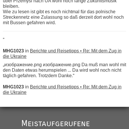
über Przemysl nach UA wohl noch lange Zukunftsmusik
bleiben.
Wie zu lesen ist gibt es noch nichtmal für das polnische
Streckennetz eine Zulassung so daß derzeit dort wohl noch
mit Bussen gefahren wird.
“
MHG1023
in
Berichte und Reisetipps • Re: Mit dem Zug in
die Ukraine
„изображение.png изображение.png Da muß man wohl mit
den Daten etwas herumspielen ... Da wird wohl noch nicht
täglich gefahren. Trotzdem Danke.“
MHG1023
in
Berichte und Reisetipps • Re: Mit dem Zug in
die Ukraine
„
Der Link zum Anbieter ist ja da.
Meistaufgerufene
Ist korrekt, aber ich finde man hätte trotzdem im Text gleich