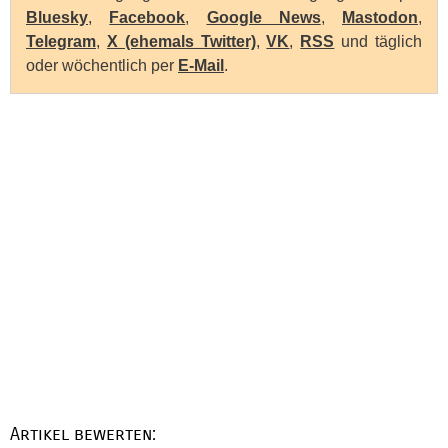
Bluesky
,
Facebook
,
Google News
,
Mastodon
,
Telegram
,
X (ehemals Twitter)
,
VK
,
RSS
und täglich
oder wöchentlich per
E-Mail
.
Artikel bewerten: