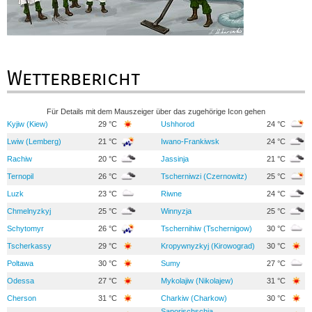
Wetterbericht
Für Details mit dem Mauszeiger über das zugehörige Icon gehen
Kyjiw (Kiew)
29 °C
Ushhorod
24 °C
Lwiw (Lemberg)
21 °C
Iwano-Frankiwsk
24 °C
Rachiw
20 °C
Jassinja
21 °C
Ternopil
26 °C
Tscherniwzi (Czernowitz)
25 °C
Luzk
23 °C
Riwne
24 °C
Chmelnyzkyj
25 °C
Winnyzja
25 °C
Schytomyr
26 °C
Tschernihiw (Tschernigow)
30 °C
Tscherkassy
29 °C
Kropywnyzkyj (Kirowograd)
30 °C
Poltawa
30 °C
Sumy
27 °C
Odessa
27 °C
Mykolajiw (Nikolajew)
31 °C
Cherson
31 °C
Charkiw (Charkow)
30 °C
Saporischschja