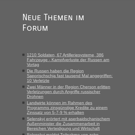
Anuleb
in
Recht, Visa und Dokumente • Re: Seit Anfang
des Jahres haben die Zollbeamten Verstöße im Wert von
fast 11 Milliarden aufgedeckt
Neue Themen im
„Am besten wäre natürlich, wenn die Frau mit dabei ist.
Forum
Alleinreisende Männer stehen schließlich immer unter
Verdacht.“
Frank
in
Recht, Visa und Dokumente • Re: Seit Anfang des
Jahres haben die Zollbeamten Verstöße im Wert von fast 11
1210 Soldaten, 67 Artilleriesysteme, 386
Milliarden aufgedeckt
Fahrzeuge - Kampfverluste der Russen am
Vortag
„Kein Zoll. Du musst an sich nur sagen dass das privat ist
und du nicht damit handeln willst. So lange das nicht
Die Russen haben die Region
Saporischschja fast tausend Mal angegriffen:
Originalverpackt ist und ersichlich das nicht neu sollte es
10 Verletzte
keine Probleme geben“
Zwei Männer in der Region Cherson erlitten
Verletzungen durch Angriffe russischer
Eric
in
Recht, Visa und Dokumente • Deklaration
Drohnen
gebrauchter Kleidung beim Zoll
Landwirte können im Rahmen des
Programms zinsgünstige Kredite zu einem
„Hallo Leute, ich weiß nicht, ob ich hier richtig bin mit meiner
Zinssatz von 5-7-9 % erhalten
Anfrage. Ich möchte 4 Umzugskartons mit gebrauchter
Selenskyj erörtert mit aserbaidschanischem
Straßen Kleidung bei der Einreise in die Ukraine
Außenminister die Zusammenarbeit in
mitnehmen. Es ist gebrauchte Kleidung...“
Bereichen Verteidigung und Wirtschaft
Selenskyj meldet Teilnahme von zehn