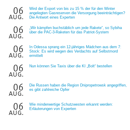
06
Wird der Export von bis zu 15 % der für den Winter
angelegten Gasreserven die Versorgung beeinträchtigen?
aug.
Die Antwort eines Experten
06
„Wir kämpfen buchstäblich um jede Rakete“, so Sybiha
über die PAC-3-Raketen für das Patriot-System
aug.
06
In Odessa sprang ein 12-jähriges Mädchen aus dem 7:
Stock: Es wird wegen des Verdachts auf Selbstmord
aug.
ermittelt
06
Nun können Sie Taxis über die KI „Bolt“ bestellen
aug.
06
Die Russen haben die Region Dnipropetrowsk angegriffen,
es gibt zahlreiche Opfer
aug.
06
Wie minderwertige Schutzwesten erkannt werden:
Erläuterungen von Experten
aug.