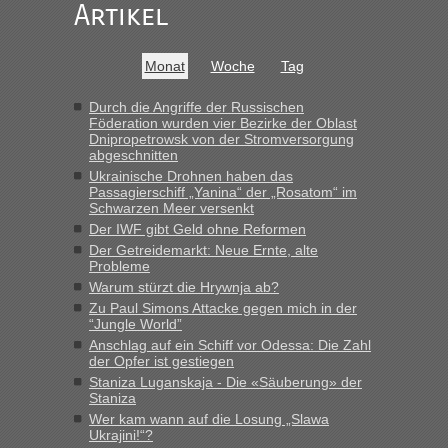
darauf hinweisen können.
Artikel
War aber nicht "böse" gemeint ...
Bis jetzt sind die Tickets auch noch nicht auf der Webseite
buchbar - warum auch immer ...
Monat
Woche
Tag
Hab´s versucht - bekomme aber immer angezeigt "auf dieser
Strecke fahren wir nicht"
Durch die Angriffe der Russischen
Föderation wurden vier Bezirke der Oblast
Dnipropetrowsk von der Stromversorgung
abgeschnitten
“
Ukrainische Drohnen haben das
Passagierschiff „Yanina“ der „Rosatom“ im
MHG1023
in
Berichte und Reisetipps • Re: Mit dem Zug in
Schwarzen Meer versenkt
die Ukraine
Der IWF gibt Geld ohne Reformen
Der Getreidemarkt: Neue Ernte, alte
„Man sollte aber explizit dazu schreiben, daß es ein Zug von
Probleme
LeoExpress ist - und nur auf deren Webseite kann man die
Warum stürzt die Hrywnja ab?
Fahrkarten kaufen. Zumindest ist es die erste Umsteigefreie
Verbindung von Deutschland...“
Zu Paul Simons Attacke gegen mich in der
“Jungle World”
Anschlag auf ein Schiff vor Odessa: Die Zahl
Eric
in
Recht, Visa und Dokumente • Re: Deklaration
der Opfer ist gestiegen
gebrauchter Kleidung beim Zoll
Staniza Luganskaja - Die «Säuberung» der
„Vielen Dank, mit einem Briefchen meiner Frau im Gepäck
Staniza
gab es keine Probleme“
Wer kam wann auf die Losung „Slawa
Ukrajini!“?