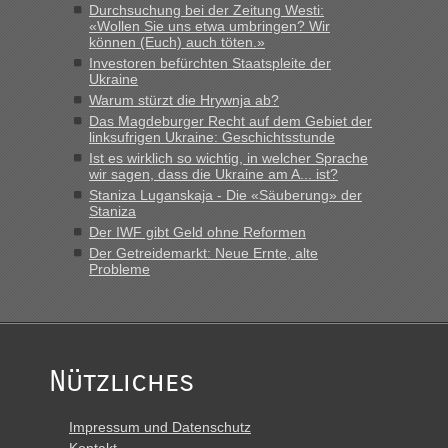
Durchsuchung bei der Zeitung Westi:
«Wollen Sie uns etwa umbringen? Wir
lev
in
Berichte und Reisetipps • Re: An welchem
können (Euch) auch töten.»
Grenzübergang zwischen Polen und der Ukraine geht es am
Investoren befürchten Staatspleite der
schnellsten?
Ukraine
„Derzeit, ist es überall sehr voll an den Grenzen Ukraine/
Warum stürzt die Hrywnja ab?
Polen. Zb. Krakovets 100 PKW ca. 10 h Wartezeit. Wollen
Das Magdeburger Recht auf dem Gebiet der
Montag rüber, versuchen es sehr früh.“
linksufrigen Ukraine: Geschichtsstunde
Ist es wirklich so wichtig, in welcher Sprache
wir sagen, dass die Ukraine am A... ist?
Staniza Luganskaja - Die «Säuberung» der
Staniza
Der IWF gibt Geld ohne Reformen
Der Getreidemarkt: Neue Ernte, alte
Probleme
Nützliches
Impressum und Datenschutz