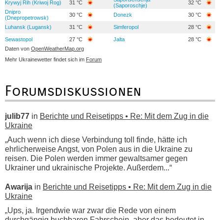
Krywyj Rih (Kriwoj Rog)
31 °C
32 °C
(Saporoschje)
Dnipro
30 °C
Donezk
30 °C
(Dnepropetrowsk)
Luhansk (Lugansk)
31 °C
Simferopol
28 °C
Sewastopol
27 °C
Jalta
28 °C
Daten von
OpenWeatherMap.org
Mehr Ukrainewetter findet sich im
Forum
Forumsdiskussionen
julib77
in
Berichte und Reisetipps • Re: Mit dem Zug in die
Ukraine
„Auch wenn ich diese Verbindung toll finde, hätte ich
ehrlicherweise Angst, von Polen aus in die Ukraine zu
reisen. Die Polen werden immer gewaltsamer gegen
Ukrainer und ukrainische Projekte. Außerdem...“
Awarija
in
Berichte und Reisetipps • Re: Mit dem Zug in die
Ukraine
„Ups, ja. Irgendwie war zwar die Rede von einem
durchgängig buchbaren Fahrschein, aber das bedeutet in