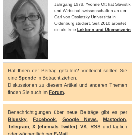
Jahrgang 1978. Yvonne Ott hat Slavistik
und Wirtschaftswissenschaften an der
Carl von Ossietzky Universität in
Oldenburg studiert. Seit 2010 arbeitet
sie als freie
Lektorin und Übersetzerin
.
Hat Ihnen der Beitrag gefallen? Vielleicht sollten Sie
eine
Spende
in Betracht ziehen.
Diskussionen zu diesem Artikel und anderen Themen
finden Sie auch im
Forum
.
Benachrichtigungen über neue Beiträge gibt es per
Bluesky
,
Facebook
,
Google News
,
Mastodon
,
Telegram
,
X (ehemals Twitter)
,
VK
,
RSS
und täglich
oder wöchentlich per
E-Mail
.