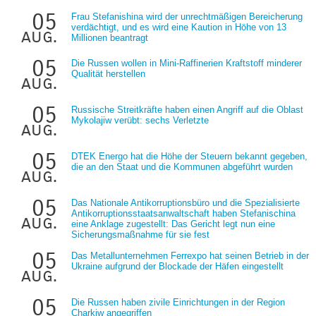
05
Frau Stefanishina wird der unrechtmäßigen Bereicherung
verdächtigt, und es wird eine Kaution in Höhe von 13
aug.
Millionen beantragt
05
Die Russen wollen in Mini-Raffinerien Kraftstoff minderer
Qualität herstellen
aug.
05
Russische Streitkräfte haben einen Angriff auf die Oblast
Mykolajiw verübt: sechs Verletzte
aug.
05
DTEK Energo hat die Höhe der Steuern bekannt gegeben,
die an den Staat und die Kommunen abgeführt wurden
aug.
05
Das Nationale Antikorruptionsbüro und die Spezialisierte
Antikorruptionsstaatsanwaltschaft haben Stefanischina
aug.
eine Anklage zugestellt: Das Gericht legt nun eine
Sicherungsmaßnahme für sie fest
05
Das Metallunternehmen Ferrexpo hat seinen Betrieb in der
Ukraine aufgrund der Blockade der Häfen eingestellt
aug.
05
Die Russen haben zivile Einrichtungen in der Region
Charkiw angegriffen