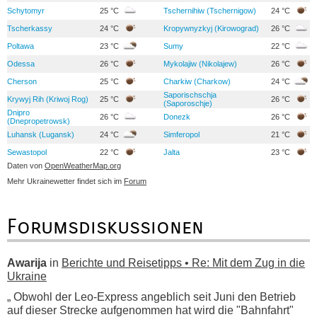
Schytomyr
25 °C
Tschernihiw (Tschernigow)
24 °C
Tscherkassy
24 °C
Kropywnyzkyj (Kirowograd)
26 °C
Poltawa
23 °C
Sumy
22 °C
Odessa
26 °C
Mykolajiw (Nikolajew)
26 °C
Cherson
25 °C
Charkiw (Charkow)
24 °C
Saporischschja
Krywyj Rih (Kriwoj Rog)
25 °C
26 °C
(Saporoschje)
Dnipro
26 °C
Donezk
26 °C
(Dnepropetrowsk)
Luhansk (Lugansk)
24 °C
Simferopol
21 °C
Sewastopol
22 °C
Jalta
23 °C
Daten von
OpenWeatherMap.org
Mehr Ukrainewetter findet sich im
Forum
Forumsdiskussionen
Awarija
in
Berichte und Reisetipps • Re: Mit dem Zug in die
Ukraine
„ Obwohl der Leo-Express angeblich seit Juni den Betrieb
auf dieser Strecke aufgenommen hat wird die "Bahnfahrt"