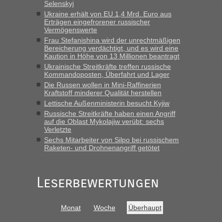
Selenskyj
Ukraine erhält von EU 1,4 Mrd. Euro aus
lev
in
Berichte und Reisetipps • Re: An welchem
Erträgen eingefrorener russischer
Grenzübergang zwischen Polen und der Ukraine geht es am
Vermögenswerte
schnellsten?
Frau Stefanishina wird der unrechtmäßigen
Bereicherung verdächtigt, und es wird eine
„Derzeit, ist es überall sehr voll an den Grenzen Ukraine/
Kaution in Höhe von 13 Millionen beantragt
Polen. Zb. Krakovets 100 PKW ca. 10 h Wartezeit. Wollen
Ukrainische Streitkräfte treffen russische
Montag rüber, versuchen es sehr früh.“
Kommandoposten, Überfahrt und Lager
Die Russen wollen in Mini-Raffinerien
Kraftstoff minderer Qualität herstellen
Lettische Außenministerin besucht Kyjiw
Russische Streitkräfte haben einen Angriff
auf die Oblast Mykolajiw verübt: sechs
Verletzte
Sechs Mitarbeiter von Silpo bei russischem
Raketen- und Drohnenangriff getötet
Leserbewertungen
Monat
Woche
Überhaupt