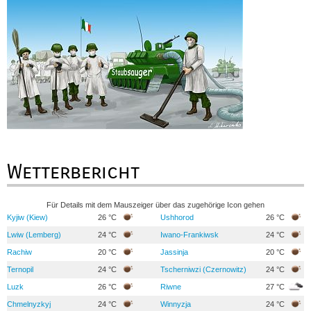
Wetterbericht
Für Details mit dem Mauszeiger über das zugehörige Icon gehen
Kyjiw (Kiew)
26 °C
Ushhorod
26 °C
Lwiw (Lemberg)
24 °C
Iwano-Frankiwsk
24 °C
Rachiw
20 °C
Jassinja
20 °C
Ternopil
24 °C
Tscherniwzi (Czernowitz)
24 °C
Luzk
26 °C
Riwne
27 °C
Chmelnyzkyj
24 °C
Winnyzja
24 °C