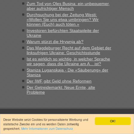
Zum Tod von Oles Busina: ein unbequemer,
aber aufrichtiger Mensch
Durchsuchung bei der Zeitung Westi:
«Wollen Sie uns etwa umbringen? Wir
können (Euch) auch töten.»
Investoren befürchten Staatspleite der
Ukraine
Warum stürzt die Hrywnja ab?
Das Magdeburger Recht auf dem Gebiet der
linksufrigen Ukraine: Geschichtsstunde
Ist es wirklich so wichtig, in welcher Sprache
wir sagen, dass die Ukraine am A... ist?
Staniza Luganskaja - Die «Säuberung» der
Staniza
Der IWF gibt Geld ohne Reformen
Der Getreidemarkt: Neue Ernte, alte
Probleme
Diese Website setzt Cookies für personalisierte Werbung und
OK!
Nützliches
statistische Zwecke ein und es werden Daten zeitweilig
gespeichert.
Mehr Informationen zum Datenschutz