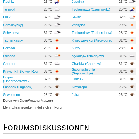
Rachiw
23 °C
Jassinja
23 °C
Ternopil
28 °C
Tscherniwzi (Czernowitz)
25 °C
Luzk
32 °C
Riwne
32 °C
Chmelnyzkyj
26 °C
Winnyzja
29 °C
Schytomyr
31 °C
Tschernihiw (Tschernigow)
28 °C
Tscherkassy
30 °C
Kropywnyzkyj (Kirowograd)
31 °C
Poltawa
29 °C
Sumy
28 °C
Odessa
30 °C
Mykolajiw (Nikolajew)
31 °C
Cherson
31 °C
Charkiw (Charkow)
31 °C
Saporischschja
Krywyj Rih (Kriwoj Rog)
32 °C
31 °C
(Saporoschje)
Dnipro
32 °C
Donezk
31 °C
(Dnepropetrowsk)
Luhansk (Lugansk)
29 °C
Simferopol
25 °C
Sewastopol
28 °C
Jalta
26 °C
Daten von
OpenWeatherMap.org
Mehr Ukrainewetter findet sich im
Forum
Forumsdiskussionen