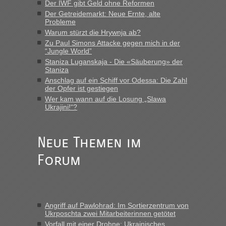
Der IWF gibt Geld ohne Reformen
Der Getreidemarkt: Neue Ernte, alte
„Vielen Dank, mit einem Briefchen meiner Frau im Gepäck
Probleme
gab es keine Probleme“
Warum stürzt die Hrywnja ab?
Zu Paul Simons Attacke gegen mich in der
Anuleb
in
Recht, Visa und Dokumente • Re: Seit Anfang
“Jungle World”
des Jahres haben die Zollbeamten Verstöße im Wert von
Staniza Luganskaja - Die «Säuberung» der
fast 11 Milliarden aufgedeckt
Staniza
„Am besten wäre natürlich, wenn die Frau mit dabei ist.
Anschlag auf ein Schiff vor Odessa: Die Zahl
Alleinreisende Männer stehen schließlich immer unter
der Opfer ist gestiegen
Verdacht.“
Wer kam wann auf die Losung „Slawa
Ukrajini!“?
Frank
in
Recht, Visa und Dokumente • Re: Seit Anfang des
Jahres haben die Zollbeamten Verstöße im Wert von fast 11
Milliarden aufgedeckt
Neue Themen im
„Kein Zoll. Du musst an sich nur sagen dass das privat ist
Forum
und du nicht damit handeln willst. So lange das nicht
Originalverpackt ist und ersichlich das nicht neu sollte es
keine Probleme geben“
Eric
in
Recht, Visa und Dokumente • Deklaration
Angriff auf Pawlohrad: Im Sortierzentrum von
gebrauchter Kleidung beim Zoll
Ukrposchta zwei Mitarbeiterinnen getötet
„Hallo Leute, ich weiß nicht, ob ich hier richtig bin mit meiner
Vorfall mit einer Drohne: Ukrainisches