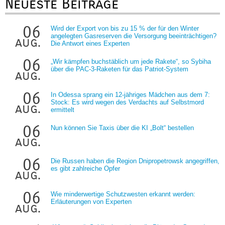
Neueste Beiträge
06
Wird der Export von bis zu 15 % der für den Winter
angelegten Gasreserven die Versorgung beeinträchtigen?
aug.
Die Antwort eines Experten
06
„Wir kämpfen buchstäblich um jede Rakete“, so Sybiha
über die PAC-3-Raketen für das Patriot-System
aug.
06
In Odessa sprang ein 12-jähriges Mädchen aus dem 7:
Stock: Es wird wegen des Verdachts auf Selbstmord
aug.
ermittelt
06
Nun können Sie Taxis über die KI „Bolt“ bestellen
aug.
06
Die Russen haben die Region Dnipropetrowsk angegriffen,
es gibt zahlreiche Opfer
aug.
06
Wie minderwertige Schutzwesten erkannt werden:
Erläuterungen von Experten
aug.