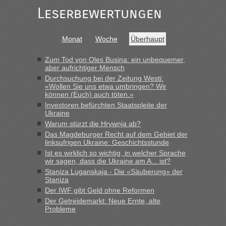
„Bin am Montag 15.6.26 um 8 Uhr in Urgyniw ausgereist,
Leserbewertungen
das erste Mal an einem Montagmorgen ca. 15 Fahrzeuge
vor mir, bin sonst der Erste oder Zweite, egal, nach ca 20
Minuten wurde dann die nächste Welle...“
Monat
Woche
Überhaupt
lev
in
Berichte und Reisetipps • Re: An welchem
Zum Tod von Oles Busina: ein unbequemer,
Grenzübergang zwischen Polen und der Ukraine geht es am
aber aufrichtiger Mensch
schnellsten?
Durchsuchung bei der Zeitung Westi:
«Wollen Sie uns etwa umbringen? Wir
„Derzeit, ist es überall sehr voll an den Grenzen Ukraine/
können (Euch) auch töten.»
Polen. Zb. Krakovets 100 PKW ca. 10 h Wartezeit. Wollen
Investoren befürchten Staatspleite der
Montag rüber, versuchen es sehr früh.“
Ukraine
Warum stürzt die Hrywnja ab?
Das Magdeburger Recht auf dem Gebiet der
linksufrigen Ukraine: Geschichtsstunde
Ist es wirklich so wichtig, in welcher Sprache
wir sagen, dass die Ukraine am A... ist?
Staniza Luganskaja - Die «Säuberung» der
Staniza
Der IWF gibt Geld ohne Reformen
Der Getreidemarkt: Neue Ernte, alte
Probleme