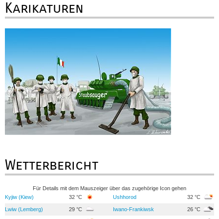
Karikaturen
Wetterbericht
Für Details mit dem Mauszeiger über das zugehörige Icon gehen
Kyjiw (Kiew)
32 °C
Ushhorod
32 °C
Lwiw (Lemberg)
29 °C
Iwano-Frankiwsk
26 °C