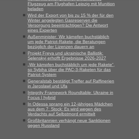
Anfrage. Ich möchte 4 Umzugskartons mit gebrauchter
Flugzeug am Flughafen Leipzig mit Munition
beladen
Straßen Kleidung bei der Einreise in die Ukraine
Wird der Export von bis zu 15 % der für den
mitnehmen. Es ist gebrauchte Kleidung...“
Winter angelegten Gasreserven die
Versorgung beeinträchtigen? Die Antwort
lev
in
Berichte und Reisetipps • Re: An welchem
eines Experten
Grenzübergang zwischen Polen und der Ukraine geht es am
Außenminister: Wir kämpfen buchstäblich
schnellsten?
um jede Patriot-Rakete, die Beratungen
bezüglich der Lizenzen dauern an
„Wir sind mit unserem Wohnmobil, wie geplant am Montag
Projekt Freya und ukrainische Ballistik:
15.6. in Krakovets rüber. Sehr zeitig los gegen 5 Uhr in der
Selenskyj erhofft Ergebnisse 2026-2027
Früh. Mit sehr sehr wenig Verkehr, super bis zur Grenze. Nur
„Wir kämpfen buchstäblich um jede Rakete“,
8 PKW vor der Schranke....“
so Sybiha über die PAC-3-Raketen für das
Patriot-System
Frank
in
Berichte und Reisetipps • Re: An welchem
Generalstab bestätigt Treffer auf Raffinerien
Grenzübergang zwischen Polen und der Ukraine geht es am
in Jaroslawl und Ufa
schnellsten?
Integrity Framework Roundtable: Ukraine in
Focus | hybrid
„Gestern 6 Stunden warten vor der Grenze Richtung Polen
In Odessa sprang ein 12-jähriges Mädchen
in Krakowez mit dem Kleinbus. Abfertigung ging dann
aus dem 7: Stock: Es wird wegen des
schnell da auch Passagiere mit EU-Pass dabei waren“
Verdachts auf Selbstmord ermittelt
Großbritannien verhängt neue Sanktionen
Bernd D-UA
in
Berichte und Reisetipps • Re: An welchem
gegen Russland
Grenzübergang zwischen Polen und der Ukraine geht es am
schnellsten?