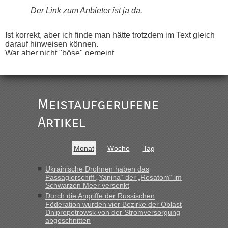
Der Link zum Anbieter ist ja da.
Ist korrekt, aber ich finde man hätte trotzdem im Text gleich
darauf hinweisen können.
War aber nicht "böse" gemeint ...
Bis jetzt sind die Tickets auch noch nicht auf der Webseite
buchbar - warum auch immer ...
Hab´s versucht - bekomme aber immer angezeigt "auf dieser
Strecke fahren wir nicht"
Meistaufgerufene
Artikel
“
MHG1023
in
Berichte und Reisetipps • Re: Mit dem Zug in
Monat
Woche
Tag
die Ukraine
„Man sollte aber explizit dazu schreiben, daß es ein Zug von
Ukrainische Drohnen haben das
Passagierschiff „Yanina“ der „Rosatom“ im
LeoExpress ist - und nur auf deren Webseite kann man die
Schwarzen Meer versenkt
Fahrkarten kaufen. Zumindest ist es die erste Umsteigefreie
Durch die Angriffe der Russischen
Verbindung von Deutschland...“
Föderation wurden vier Bezirke der Oblast
Dnipropetrowsk von der Stromversorgung
Eric
in
Recht, Visa und Dokumente • Re: Deklaration
abgeschnitten
gebrauchter Kleidung beim Zoll