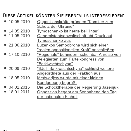
Diese Artikel könnten Sie ebenfalls interessieren:
10.05.2010
Oppositionskräfte gründen "Komitee zum
Schutz der Ukraine"
14.05.2010
Tymoschenko ist heute bei "Inter"
11.05.2010
Generalstaatsanwaltschaft übt Druck auf
Tymoschenko aus
21.06.2010
Luzenkos Samoobrona wird sich einer
"realen oppositionellen Kraft" anschließen
17.10.2010
"Regionale" behindern scheinbar Anreise von
Delegierten zum Parteikongress von
"Batkiwschtschyna"
20.09.2010
"BJuT-Batkiwschtschyna" schließt weitere
Abgeordnete aus der Fraktion aus
18.05.2010
Medwedjew wurde mit einer kleinen
Kundgebung begrüßt
04.01.2015
Die Schocktherapie der Regierung Jazenjuk
18.01.2011
Opposition begeht am Sonnabend den Tag
der nationalen Einheit