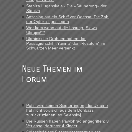
Fahrkarten kaufen. Zumindest ist es die erste Umsteigefreie
Staniza Luganskaja - Die «Säuberung» der
Verbindung von Deutschland...“
Staniza
Anschlag auf ein Schiff vor Odessa: Die Zahl
der Opfer ist gestiegen
Eric
in
Recht, Visa und Dokumente • Re: Deklaration
gebrauchter Kleidung beim Zoll
Wer kam wann auf die Losung „Slawa
Ukrajini!“?
„Vielen Dank, mit einem Briefchen meiner Frau im Gepäck
Ukrainische Drohnen haben das
gab es keine Probleme“
Passagierschiff „Yanina“ der „Rosatom“ im
Schwarzen Meer versenkt
Anuleb
in
Recht, Visa und Dokumente • Re: Seit Anfang
des Jahres haben die Zollbeamten Verstöße im Wert von
fast 11 Milliarden aufgedeckt
Neue Themen im
„Am besten wäre natürlich, wenn die Frau mit dabei ist.
Forum
Alleinreisende Männer stehen schließlich immer unter
Verdacht.“
Frank
in
Recht, Visa und Dokumente • Re: Seit Anfang des
Jahres haben die Zollbeamten Verstöße im Wert von fast 11
Putin wird keinen Sieg erringen, die Ukraine
Milliarden aufgedeckt
hat nicht vor, sich aus dem Donbass
zurückzuziehen, so Selenskyj
„Kein Zoll. Du musst an sich nur sagen dass das privat ist
und du nicht damit handeln willst. So lange das nicht
Die Russen haben Pawlohrad angegriffen: 9
Verletzte, darunter 4 Kinder
Originalverpackt ist und ersichlich das nicht neu sollte es
Selenskyj über Sicherheitsgarantien der