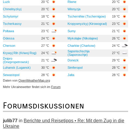
Luzk
20 °C
Riwne
20 °C
Chmelnyzkyj
20 °C
Winnyzja
20 °C
Schytomyr
18 °C
Tschernihiw (Tschernigow)
19 °C
Tscherkassy
21 °C
Kropywnyzkyj (Kirowograd)
23 °C
Poltawa
23 °C
Sumy
21 °C
Odessa
24 °C
Mykolajiw (Nikolajew)
26 °C
Cherson
27 °C
Charkiw (Charkow)
24 °C
Saporischschja
Krywyj Rih (Kriwoj Rog)
24 °C
27 °C
(Saporoschje)
Dnipro
21 °C
Donezk
29 °C
(Dnepropetrowsk)
Luhansk (Lugansk)
30 °C
Simferopol
28 °C
Sewastopol
28 °C
Jalta
28 °C
Daten von
OpenWeatherMap.org
Mehr Ukrainewetter findet sich im
Forum
Forumsdiskussionen
julib77
in
Berichte und Reisetipps • Re: Mit dem Zug in die
Ukraine