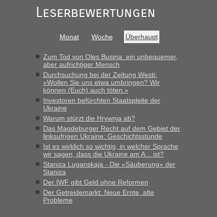
schnell da auch Passagiere mit EU-Pass dabei waren“
Leserbewertungen
Bernd D-UA
in
Berichte und Reisetipps • Re: An welchem
Grenzübergang zwischen Polen und der Ukraine geht es am
Monat
Woche
Überhaupt
schnellsten?
„Bin am Montag 15.6.26 um 8 Uhr in Urgyniw ausgereist,
Zum Tod von Oles Busina: ein unbequemer,
das erste Mal an einem Montagmorgen ca. 15 Fahrzeuge
aber aufrichtiger Mensch
vor mir, bin sonst der Erste oder Zweite, egal, nach ca 20
Durchsuchung bei der Zeitung Westi:
Minuten wurde dann die nächste Welle...“
«Wollen Sie uns etwa umbringen? Wir
können (Euch) auch töten.»
lev
in
Berichte und Reisetipps • Re: An welchem
Investoren befürchten Staatspleite der
Ukraine
Grenzübergang zwischen Polen und der Ukraine geht es am
schnellsten?
Warum stürzt die Hrywnja ab?
Das Magdeburger Recht auf dem Gebiet der
„Derzeit, ist es überall sehr voll an den Grenzen Ukraine/
linksufrigen Ukraine: Geschichtsstunde
Polen. Zb. Krakovets 100 PKW ca. 10 h Wartezeit. Wollen
Ist es wirklich so wichtig, in welcher Sprache
Montag rüber, versuchen es sehr früh.“
wir sagen, dass die Ukraine am A... ist?
Staniza Luganskaja - Die «Säuberung» der
Staniza
Der IWF gibt Geld ohne Reformen
Der Getreidemarkt: Neue Ernte, alte
Probleme