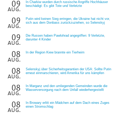
09
In Charkiw wurden durch russische Angriffe Hochhäuser
beschädigt: Es gibt Tote und Verletzte
aug.
09
Putin wird keinen Sieg erringen, die Ukraine hat nicht vor,
sich aus dem Donbass zurückzuziehen, so Selenskyj
aug.
09
Die Russen haben Pawlohrad angegriffen: 9 Verletzte,
darunter 4 Kinder
aug.
08
In der Region Kiew brannte ein Tierheim
aug.
08
Selenskyj über Sicherheitsgarantien der USA: Sollte Putin
erneut einmarschieren, wird Amerika für uns kämpfen
aug.
08
In Marganz und den umliegenden Gemeinden wurde die
Wasserversorgung nach dem Unfall wiederhergestellt
aug.
08
In Browary erlitt ein Mädchen auf dem Dach eines Zuges
einen Stromschlag
aug.