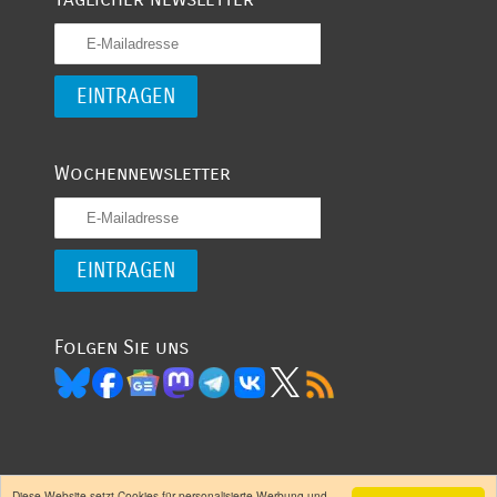
Wochennewsletter
Folgen Sie uns
Diese Website setzt Cookies für personalisierte Werbung und