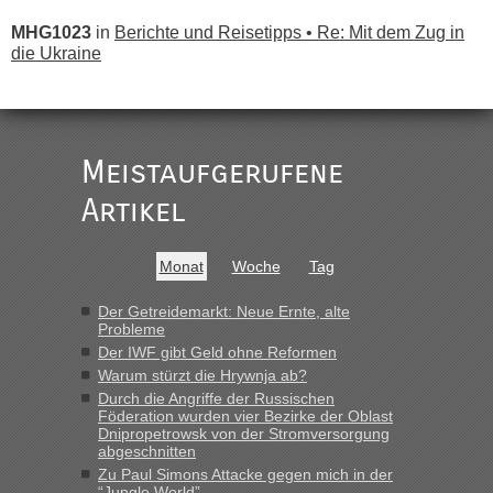
MHG1023
in
Berichte und Reisetipps • Re: Mit dem Zug in
die Ukraine
„
Der Link zum Anbieter ist ja da.
Meistaufgerufene
Ist korrekt, aber ich finde man hätte trotzdem im Text gleich
darauf hinweisen können.
Artikel
War aber nicht "böse" gemeint ...
Bis jetzt sind die Tickets auch noch nicht auf der Webseite
buchbar - warum auch immer ...
Monat
Woche
Tag
Hab´s versucht - bekomme aber immer angezeigt "auf dieser
Strecke fahren wir nicht"
Der Getreidemarkt: Neue Ernte, alte
Probleme
Der IWF gibt Geld ohne Reformen
“
Warum stürzt die Hrywnja ab?
Durch die Angriffe der Russischen
Föderation wurden vier Bezirke der Oblast
MHG1023
in
Berichte und Reisetipps • Re: Mit dem Zug in
Dnipropetrowsk von der Stromversorgung
die Ukraine
abgeschnitten
„Man sollte aber explizit dazu schreiben, daß es ein Zug von
Zu Paul Simons Attacke gegen mich in der
LeoExpress ist - und nur auf deren Webseite kann man die
“Jungle World”