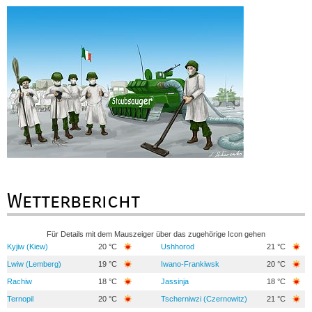
Wetterbericht
Für Details mit dem Mauszeiger über das zugehörige Icon gehen
Kyjiw (Kiew)
20 °C
Ushhorod
21 °C
Lwiw (Lemberg)
19 °C
Iwano-Frankiwsk
20 °C
Rachiw
18 °C
Jassinja
18 °C
Ternopil
20 °C
Tscherniwzi (Czernowitz)
21 °C