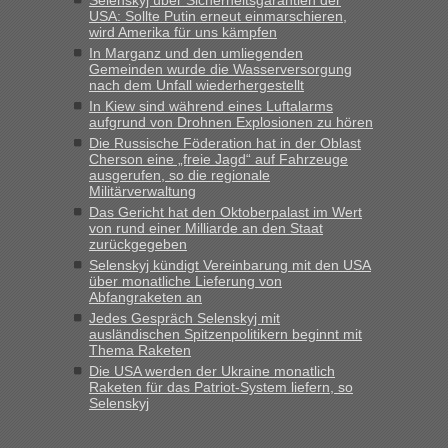
keine Probleme geben“
USA: Sollte Putin erneut einmarschieren,
wird Amerika für uns kämpfen
Eric
in
Recht, Visa und Dokumente • Deklaration
In Marganz und den umliegenden
gebrauchter Kleidung beim Zoll
Gemeinden wurde die Wasserversorgung
nach dem Unfall wiederhergestellt
„Hallo Leute, ich weiß nicht, ob ich hier richtig bin mit meiner
In Kiew sind während eines Luftalarms
Anfrage. Ich möchte 4 Umzugskartons mit gebrauchter
aufgrund von Drohnen Explosionen zu hören
Straßen Kleidung bei der Einreise in die Ukraine
Die Russische Föderation hat in der Oblast
mitnehmen. Es ist gebrauchte Kleidung...“
Cherson eine „freie Jagd“ auf Fahrzeuge
ausgerufen, so die regionale
lev
in
Berichte und Reisetipps • Re: An welchem
Militärverwaltung
Grenzübergang zwischen Polen und der Ukraine geht es am
Das Gericht hat den Oktoberpalast im Wert
schnellsten?
von rund einer Milliarde an den Staat
zurückgegeben
„Wir sind mit unserem Wohnmobil, wie geplant am Montag
Selenskyj kündigt Vereinbarung mit den USA
15.6. in Krakovets rüber. Sehr zeitig los gegen 5 Uhr in der
über monatliche Lieferung von
Früh. Mit sehr sehr wenig Verkehr, super bis zur Grenze. Nur
Abfangraketen an
8 PKW vor der Schranke....“
Jedes Gespräch Selenskyj mit
ausländischen Spitzenpolitikern beginnt mit
Frank
in
Berichte und Reisetipps • Re: An welchem
Thema Raketen
Grenzübergang zwischen Polen und der Ukraine geht es am
Die USA werden der Ukraine monatlich
schnellsten?
Raketen für das Patriot-System liefern, so
Selenskyj
„Gestern 6 Stunden warten vor der Grenze Richtung Polen
in Krakowez mit dem Kleinbus. Abfertigung ging dann