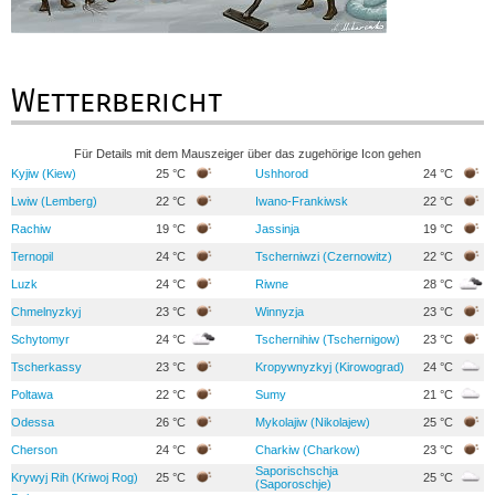
Wetterbericht
Für Details mit dem Mauszeiger über das zugehörige Icon gehen
Kyjiw (Kiew)
25 °C
Ushhorod
24 °C
Lwiw (Lemberg)
22 °C
Iwano-Frankiwsk
22 °C
Rachiw
19 °C
Jassinja
19 °C
Ternopil
24 °C
Tscherniwzi (Czernowitz)
22 °C
Luzk
24 °C
Riwne
28 °C
Chmelnyzkyj
23 °C
Winnyzja
23 °C
Schytomyr
24 °C
Tschernihiw (Tschernigow)
23 °C
Tscherkassy
23 °C
Kropywnyzkyj (Kirowograd)
24 °C
Poltawa
22 °C
Sumy
21 °C
Odessa
26 °C
Mykolajiw (Nikolajew)
25 °C
Cherson
24 °C
Charkiw (Charkow)
23 °C
Saporischschja
Krywyj Rih (Kriwoj Rog)
25 °C
25 °C
(Saporoschje)