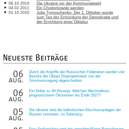
06.10.2010
Die Ukraine vor der Kommunalwahl
04.02.2011
Ein Chodorkowski werden
01.10.2010
Julia Tymoschenko: Der 1. Oktober wurde
zum Tag der Ermordung der Demokratie und
der Errichtung einer Diktatur
Neueste Beiträge
06
Durch die Angriffe der Russischen Föderation wurden vier
Bezirke der Oblast Dnipropetrowsk von der
aug.
Stromversorgung abgeschnitten
06
Ein Dollar zu 49 Hrywnja: Welchen Wechselkurs
prognostizieren Ökonomen bis Ende 2027?
aug.
05
Die Ukraine wird die ballistischen Abschussanlagen der
Russen zerstören, so Selenskyj
aug.
Frau Stefanishina wird der unrechtmäßigen Bereicherung