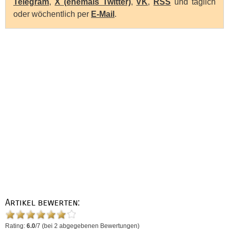
Telegram
,
X (ehemals Twitter)
,
VK
,
RSS
und täglich
oder wöchentlich per
E-Mail
.
Artikel bewerten:
Rating:
6.0
/
7
(bei
2
abgegebenen Bewertungen)