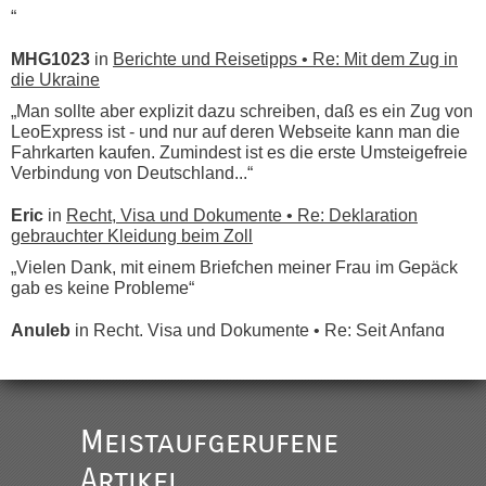
“
MHG1023
in
Berichte und Reisetipps • Re: Mit dem Zug in
die Ukraine
„Man sollte aber explizit dazu schreiben, daß es ein Zug von
LeoExpress ist - und nur auf deren Webseite kann man die
Fahrkarten kaufen. Zumindest ist es die erste Umsteigefreie
Verbindung von Deutschland...“
Eric
in
Recht, Visa und Dokumente • Re: Deklaration
gebrauchter Kleidung beim Zoll
„Vielen Dank, mit einem Briefchen meiner Frau im Gepäck
gab es keine Probleme“
Anuleb
in
Recht, Visa und Dokumente • Re: Seit Anfang
des Jahres haben die Zollbeamten Verstöße im Wert von
fast 11 Milliarden aufgedeckt
„Am besten wäre natürlich, wenn die Frau mit dabei ist.
Alleinreisende Männer stehen schließlich immer unter
Meistaufgerufene
Verdacht.“
Artikel