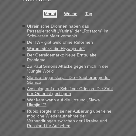
Frank
in
Recht, Visa und Dokumente • Re: Seit Anfang des
Jahres haben die Zollbeamten Verstöße im Wert von fast 11
Milliarden aufgedeckt
Monat
Woche
Tag
„Kein Zoll. Du musst an sich nur sagen dass das privat ist
und du nicht damit handeln willst. So lange das nicht
Ukrainische Drohnen haben das
Passagierschiff „Yanina“ der „Rosatom“ im
Originalverpackt ist und ersichlich das nicht neu sollte es
Schwarzen Meer versenkt
keine Probleme geben“
Der IWF gibt Geld ohne Reformen
Warum stürzt die Hrywnja ab?
Eric
in
Recht, Visa und Dokumente • Deklaration
Der Getreidemarkt: Neue Ernte, alte
gebrauchter Kleidung beim Zoll
Probleme
„Hallo Leute, ich weiß nicht, ob ich hier richtig bin mit meiner
Zu Paul Simons Attacke gegen mich in der
Anfrage. Ich möchte 4 Umzugskartons mit gebrauchter
“Jungle World”
Straßen Kleidung bei der Einreise in die Ukraine
Staniza Luganskaja - Die «Säuberung» der
mitnehmen. Es ist gebrauchte Kleidung...“
Staniza
Anschlag auf ein Schiff vor Odessa: Die Zahl
lev
in
Berichte und Reisetipps • Re: An welchem
der Opfer ist gestiegen
Grenzübergang zwischen Polen und der Ukraine geht es am
Wer kam wann auf die Losung „Slawa
schnellsten?
Ukrajini!“?
Rubio sorgte mit seiner Äußerung über eine
„Wir sind mit unserem Wohnmobil, wie geplant am Montag
mögliche Wiederaufnahme der
15.6. in Krakovets rüber. Sehr zeitig los gegen 5 Uhr in der
Verhandlungen zwischen der Ukraine und
Früh. Mit sehr sehr wenig Verkehr, super bis zur Grenze. Nur
Russland für Aufsehen
8 PKW vor der Schranke....“