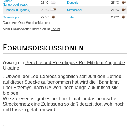
Dnipro
25 °C
Donezk
25 °C
(Dnepropetrowsk)
Luhansk (Lugansk)
23 °C
Simferopol
21 °C
Sewastopol
22 °C
Jalta
23 °C
Daten von
OpenWeatherMap.org
Mehr Ukrainewetter findet sich im
Forum
Forumsdiskussionen
Awarija
in
Berichte und Reisetipps • Re: Mit dem Zug in die
Ukraine
„ Obwohl der Leo-Express angeblich seit Juni den Betrieb
auf dieser Strecke aufgenommen hat wird die "Bahnfahrt"
über Przemysl nach UA wohl noch lange Zukunftsmusik
bleiben.
Wie zu lesen ist gibt es noch nichtmal für das polnische
Streckennetz eine Zulassung so daß derzeit dort wohl noch
mit Bussen gefahren wird.
“