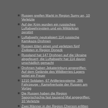
Frank
in
Recht, Visa und Dokumente • Re: Seit Anfang des
Jahres haben die Zollbeamten Verstöße im Wert von fast 11
Russen greifen Markt in Region Sumy an, 10
Milliarden aufgedeckt
Verletzte
„Kein Zoll. Du musst an sich nur sagen dass das privat ist
Auf der Krim wurden ein russisches
und du nicht damit handeln willst. So lange das nicht
Luftabwehrsystem und ein Militärkran
zerstört
Originalverpackt ist und ersichlich das nicht neu sollte es
Luftabwehr neutralisiert 114 russische
keine Probleme geben“
Kamikaze-Drohnen
Russen töten einen und verletzen fünf
Eric
in
Recht, Visa und Dokumente • Deklaration
Zivilisten in Region Donezk
gebrauchter Kleidung beim Zoll
Russland hat 147 Drohnen auf die Ukraine
„Hallo Leute, ich weiß nicht, ob ich hier richtig bin mit meiner
abgefeuert; die Luftabwehr hat 114 davon
unschädlich gemacht
Anfrage. Ich möchte 4 Umzugskartons mit gebrauchter
Straßen Kleidung bei der Einreise in die Ukraine
Drohnen haben Jekaterinburg angegriffen:
Auf dem Gelände des Wildberries-Lagers
mitnehmen. Es ist gebrauchte Kleidung...“
wütet ein Feuer
1210 Soldaten, 67 Artilleriesysteme, 386
lev
in
Berichte und Reisetipps • Re: An welchem
Fahrzeuge - Kampfverluste der Russen am
Grenzübergang zwischen Polen und der Ukraine geht es am
Vortag
schnellsten?
Die Russen haben die Region
Saporischschja fast tausend Mal angegriffen:
„Wir sind mit unserem Wohnmobil, wie geplant am Montag
10 Verletzte
15.6. in Krakovets rüber. Sehr zeitig los gegen 5 Uhr in der
Zwei Männer in der Region Cherson erlitten
Früh. Mit sehr sehr wenig Verkehr, super bis zur Grenze. Nur