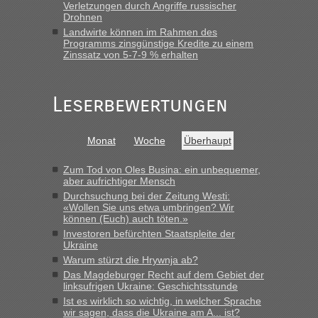
Verletzungen durch Angriffe russischer
8 PKW vor der Schranke....“
Drohnen
Landwirte können im Rahmen des
Frank
in
Berichte und Reisetipps • Re: An welchem
Programms zinsgünstige Kredite zu einem
Grenzübergang zwischen Polen und der Ukraine geht es am
Zinssatz von 5-7-9 % erhalten
schnellsten?
„Gestern 6 Stunden warten vor der Grenze Richtung Polen
Leserbewertungen
in Krakowez mit dem Kleinbus. Abfertigung ging dann
schnell da auch Passagiere mit EU-Pass dabei waren“
Bernd D-UA
in
Berichte und Reisetipps • Re: An welchem
Monat
Woche
Überhaupt
Grenzübergang zwischen Polen und der Ukraine geht es am
schnellsten?
Zum Tod von Oles Busina: ein unbequemer,
aber aufrichtiger Mensch
„Bin am Montag 15.6.26 um 8 Uhr in Urgyniw ausgereist,
Durchsuchung bei der Zeitung Westi:
das erste Mal an einem Montagmorgen ca. 15 Fahrzeuge
«Wollen Sie uns etwa umbringen? Wir
vor mir, bin sonst der Erste oder Zweite, egal, nach ca 20
können (Euch) auch töten.»
Minuten wurde dann die nächste Welle...“
Investoren befürchten Staatspleite der
Ukraine
lev
in
Berichte und Reisetipps • Re: An welchem
Warum stürzt die Hrywnja ab?
Grenzübergang zwischen Polen und der Ukraine geht es am
Das Magdeburger Recht auf dem Gebiet der
schnellsten?
linksufrigen Ukraine: Geschichtsstunde
Ist es wirklich so wichtig, in welcher Sprache
„Derzeit, ist es überall sehr voll an den Grenzen Ukraine/
wir sagen, dass die Ukraine am A... ist?
Polen. Zb. Krakovets 100 PKW ca. 10 h Wartezeit. Wollen