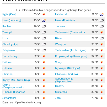
Für Details mit dem Mauszeiger über das zugehörige Icon gehen
Kyjiw (Kiew)
33 °C
Ushhorod
27 °C
Lwiw (Lemberg)
23 °C
Iwano-Frankiwsk
29 °C
Rachiw
26 °C
Jassinja
27 °C
Ternopil
30 °C
Tscherniwzi (Czernowitz)
32 °C
Luzk
26 °C
Riwne
29 °C
Chmelnyzkyj
33 °C
Winnyzja
33 °C
Schytomyr
31 °C
Tschernihiw (Tschernigow)
35 °C
Tscherkassy
32 °C
Kropywnyzkyj (Kirowograd)
34 °C
Poltawa
35 °C
Sumy
34 °C
Odessa
30 °C
Mykolajiw (Nikolajew)
36 °C
Cherson
36 °C
Charkiw (Charkow)
35 °C
Saporischschja
Krywyj Rih (Kriwoj Rog)
35 °C
36 °C
(Saporoschje)
Dnipro
35 °C
Donezk
34 °C
(Dnepropetrowsk)
Luhansk (Lugansk)
34 °C
Simferopol
32 °C
Sewastopol
28 °C
Jalta
26 °C
Daten von
OpenWeatherMap.org