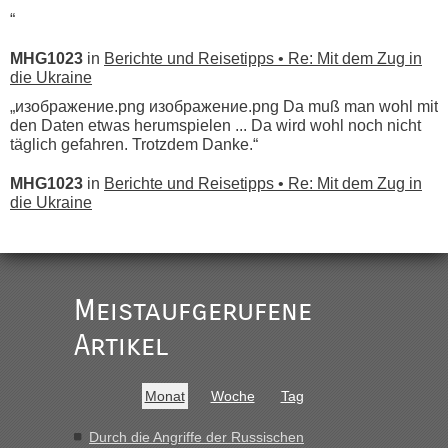
“
MHG1023
in
Berichte und Reisetipps • Re: Mit dem Zug in
die Ukraine
„изображение.png изображение.png Da muß man wohl mit
den Daten etwas herumspielen ... Da wird wohl noch nicht
täglich gefahren. Trotzdem Danke.“
MHG1023
in
Berichte und Reisetipps • Re: Mit dem Zug in
die Ukraine
„
Der Link zum Anbieter ist ja da.
Meistaufgerufene
Ist korrekt, aber ich finde man hätte trotzdem im Text gleich
darauf hinweisen können.
Artikel
War aber nicht "böse" gemeint ...
Bis jetzt sind die Tickets auch noch nicht auf der Webseite
buchbar - warum auch immer ...
Monat
Woche
Tag
Hab´s versucht - bekomme aber immer angezeigt "auf dieser
Strecke fahren wir nicht"
Durch die Angriffe der Russischen