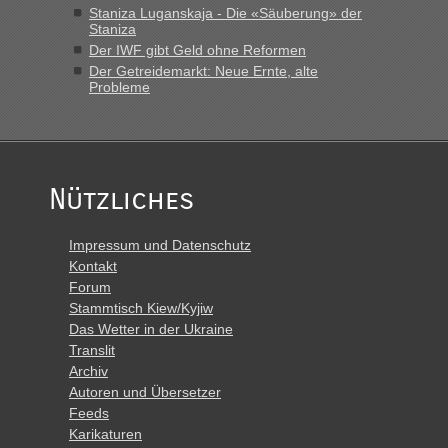
Staniza Luganskaja - Die «Säuberung» der
Montag rüber, versuchen es sehr früh.“
Staniza
Der IWF gibt Geld ohne Reformen
Der Getreidemarkt: Neue Ernte, alte
Probleme
Nützliches
Impressum und Datenschutz
Kontakt
Forum
Stammtisch Kiew/Kyjiw
Das Wetter in der Ukraine
Translit
Archiv
Autoren und Übersetzer
Feeds
Karikaturen