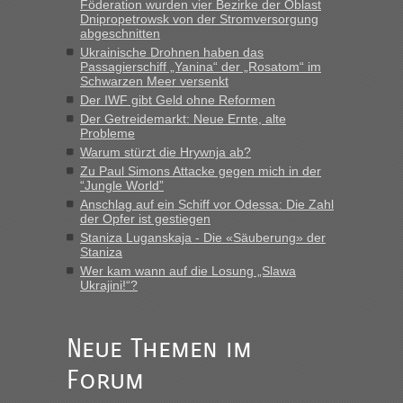
Föderation wurden vier Bezirke der Oblast
Dnipropetrowsk von der Stromversorgung
abgeschnitten
“
Ukrainische Drohnen haben das
Passagierschiff „Yanina“ der „Rosatom“ im
MHG1023
in
Berichte und Reisetipps • Re: Mit dem Zug in
Schwarzen Meer versenkt
die Ukraine
Der IWF gibt Geld ohne Reformen
Der Getreidemarkt: Neue Ernte, alte
„Man sollte aber explizit dazu schreiben, daß es ein Zug von
Probleme
LeoExpress ist - und nur auf deren Webseite kann man die
Warum stürzt die Hrywnja ab?
Fahrkarten kaufen. Zumindest ist es die erste Umsteigefreie
Verbindung von Deutschland...“
Zu Paul Simons Attacke gegen mich in der
“Jungle World”
Anschlag auf ein Schiff vor Odessa: Die Zahl
Eric
in
Recht, Visa und Dokumente • Re: Deklaration
der Opfer ist gestiegen
gebrauchter Kleidung beim Zoll
Staniza Luganskaja - Die «Säuberung» der
„Vielen Dank, mit einem Briefchen meiner Frau im Gepäck
Staniza
gab es keine Probleme“
Wer kam wann auf die Losung „Slawa
Ukrajini!“?
Anuleb
in
Recht, Visa und Dokumente • Re: Seit Anfang
des Jahres haben die Zollbeamten Verstöße im Wert von
fast 11 Milliarden aufgedeckt
Neue Themen im
„Am besten wäre natürlich, wenn die Frau mit dabei ist.
Forum
Alleinreisende Männer stehen schließlich immer unter
Verdacht.“