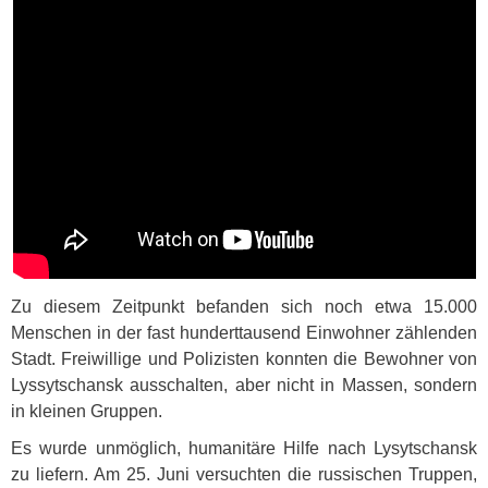
Zu diesem Zeitpunkt befanden sich noch etwa 15.000
Menschen in der fast hunderttausend Einwohner zählenden
Stadt. Freiwillige und Polizisten konnten die Bewohner von
Lyssytschansk ausschalten, aber nicht in Massen, sondern
in kleinen Gruppen.
Es wurde unmöglich, humanitäre Hilfe nach Lysytschansk
zu liefern. Am 25. Juni versuchten die russischen Truppen,