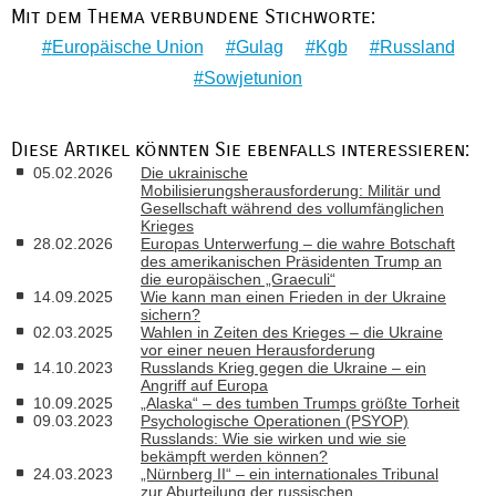
Mit dem Thema verbundene Stichworte:
Europäische Union
Gulag
Kgb
Russland
Sowjetunion
Diese Artikel könnten Sie ebenfalls interessieren:
05.02.2026
Die ukrainische
Mobilisierungsherausforderung: Militär und
Gesellschaft während des vollumfänglichen
Krieges
28.02.2026
Europas Unterwerfung – die wahre Botschaft
des amerikanischen Präsidenten Trump an
die europäischen „Graeculi“
14.09.2025
Wie kann man einen Frieden in der Ukraine
sichern?
02.03.2025
Wahlen in Zeiten des Krieges – die Ukraine
vor einer neuen Herausforderung
14.10.2023
Russlands Krieg gegen die Ukraine – ein
Angriff auf Europa
10.09.2025
„Alaska“ – des tumben Trumps größte Torheit
09.03.2023
Psychologische Operationen (PSYOP)
Russlands: Wie sie wirken und wie sie
bekämpft werden können?
24.03.2023
„Nürnberg II“ – ein internationales Tribunal
zur Aburteilung der russischen