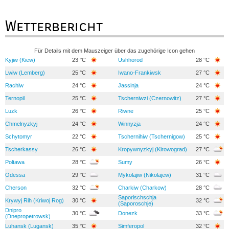
Wetterbericht
Für Details mit dem Mauszeiger über das zugehörige Icon gehen
Kyjiw (Kiew)
23 °C
Ushhorod
28 °C
Lwiw (Lemberg)
25 °C
Iwano-Frankiwsk
27 °C
Rachiw
24 °C
Jassinja
24 °C
Ternopil
25 °C
Tscherniwzi (Czernowitz)
27 °C
Luzk
26 °C
Riwne
25 °C
Chmelnyzkyj
24 °C
Winnyzja
24 °C
Schytomyr
22 °C
Tschernihiw (Tschernigow)
25 °C
Tscherkassy
26 °C
Kropywnyzkyj (Kirowograd)
27 °C
Poltawa
28 °C
Sumy
26 °C
Odessa
29 °C
Mykolajiw (Nikolajew)
31 °C
Cherson
32 °C
Charkiw (Charkow)
28 °C
Saporischschja
Krywyj Rih (Kriwoj Rog)
30 °C
32 °C
(Saporoschje)
Dnipro
30 °C
Donezk
33 °C
(Dnepropetrowsk)
Luhansk (Lugansk)
35 °C
Simferopol
32 °C