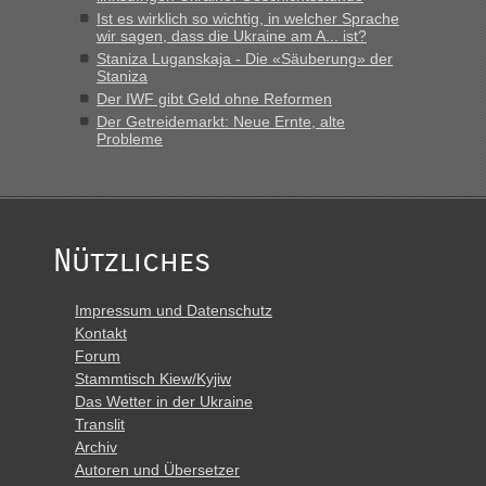
schnellsten?
Ist es wirklich so wichtig, in welcher Sprache
wir sagen, dass die Ukraine am A... ist?
„Derzeit, ist es überall sehr voll an den Grenzen Ukraine/
Staniza Luganskaja - Die «Säuberung» der
Polen. Zb. Krakovets 100 PKW ca. 10 h Wartezeit. Wollen
Staniza
Montag rüber, versuchen es sehr früh.“
Der IWF gibt Geld ohne Reformen
Der Getreidemarkt: Neue Ernte, alte
Probleme
Nützliches
Impressum und Datenschutz
Kontakt
Forum
Stammtisch Kiew/Kyjiw
Das Wetter in der Ukraine
Translit
Archiv
Autoren und Übersetzer