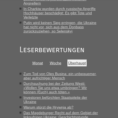
Angreifern
„Wir sind mit unserem Wohnmobil, wie geplant am Montag
15.6. in Krakovets rüber. Sehr zeitig los gegen 5 Uhr in der
In Charkiw wurden durch russische Angriffe
Hochhäuser beschädigt: Es gibt Tote und
Früh. Mit sehr sehr wenig Verkehr, super bis zur Grenze. Nur
Verletzte
8 PKW vor der Schranke....“
Putin wird keinen Sieg erringen, die Ukraine
hat nicht vor, sich aus dem Donbass
Frank
in
Berichte und Reisetipps • Re: An welchem
zurückzuziehen, so Selenskyj
Grenzübergang zwischen Polen und der Ukraine geht es am
schnellsten?
„Gestern 6 Stunden warten vor der Grenze Richtung Polen
Leserbewertungen
in Krakowez mit dem Kleinbus. Abfertigung ging dann
schnell da auch Passagiere mit EU-Pass dabei waren“
Monat
Woche
Überhaupt
Bernd D-UA
in
Berichte und Reisetipps • Re: An welchem
Grenzübergang zwischen Polen und der Ukraine geht es am
Zum Tod von Oles Busina: ein unbequemer,
schnellsten?
aber aufrichtiger Mensch
Durchsuchung bei der Zeitung Westi:
„Bin am Montag 15.6.26 um 8 Uhr in Urgyniw ausgereist,
«Wollen Sie uns etwa umbringen? Wir
das erste Mal an einem Montagmorgen ca. 15 Fahrzeuge
können (Euch) auch töten.»
vor mir, bin sonst der Erste oder Zweite, egal, nach ca 20
Investoren befürchten Staatspleite der
Minuten wurde dann die nächste Welle...“
Ukraine
Warum stürzt die Hrywnja ab?
lev
in
Berichte und Reisetipps • Re: An welchem
Das Magdeburger Recht auf dem Gebiet der
Grenzübergang zwischen Polen und der Ukraine geht es am
linksufrigen Ukraine: Geschichtsstunde