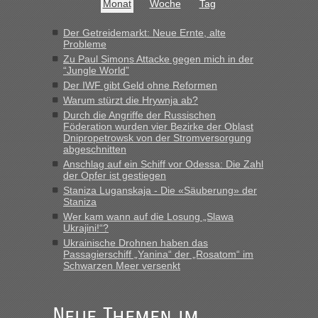
Monat
Woche
Tag
Hab´s versucht - bekomme aber immer angezeigt "auf dieser
Strecke fahren wir nicht"
Der Getreidemarkt: Neue Ernte, alte
Probleme
Zu Paul Simons Attacke gegen mich in der
“Jungle World”
“
Der IWF gibt Geld ohne Reformen
Warum stürzt die Hrywnja ab?
MHG1023
in
Berichte und Reisetipps • Re: Mit dem Zug in
die Ukraine
Durch die Angriffe der Russischen
Föderation wurden vier Bezirke der Oblast
„Man sollte aber explizit dazu schreiben, daß es ein Zug von
Dnipropetrowsk von der Stromversorgung
LeoExpress ist - und nur auf deren Webseite kann man die
abgeschnitten
Fahrkarten kaufen. Zumindest ist es die erste Umsteigefreie
Anschlag auf ein Schiff vor Odessa: Die Zahl
Verbindung von Deutschland...“
der Opfer ist gestiegen
Staniza Luganskaja - Die «Säuberung» der
Staniza
Eric
in
Recht, Visa und Dokumente • Re: Deklaration
gebrauchter Kleidung beim Zoll
Wer kam wann auf die Losung „Slawa
Ukrajini!“?
„Vielen Dank, mit einem Briefchen meiner Frau im Gepäck
Ukrainische Drohnen haben das
gab es keine Probleme“
Passagierschiff „Yanina“ der „Rosatom“ im
Schwarzen Meer versenkt
Anuleb
in
Recht, Visa und Dokumente • Re: Seit Anfang
des Jahres haben die Zollbeamten Verstöße im Wert von
fast 11 Milliarden aufgedeckt
Neue Themen im