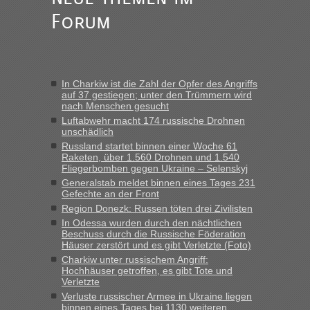
„Am besten wäre natürlich, wenn die Frau mit dabei ist.
Forum
Alleinreisende Männer stehen schließlich immer unter
Verdacht.“
Frank
in
Recht, Visa und Dokumente • Re: Seit Anfang des
Jahres haben die Zollbeamten Verstöße im Wert von fast 11
In Charkiw ist die Zahl der Opfer des Angriffs
Milliarden aufgedeckt
auf 37 gestiegen; unter den Trümmern wird
nach Menschen gesucht
„Kein Zoll. Du musst an sich nur sagen dass das privat ist
und du nicht damit handeln willst. So lange das nicht
Luftabwehr macht 174 russische Drohnen
unschädlich
Originalverpackt ist und ersichlich das nicht neu sollte es
Russland startet binnen einer Woche 61
keine Probleme geben“
Raketen, über 1.560 Drohnen und 1.540
Fliegerbomben gegen Ukraine – Selenskyj
Eric
in
Recht, Visa und Dokumente • Deklaration
Generalstab meldet binnen eines Tages 231
gebrauchter Kleidung beim Zoll
Gefechte an der Front
„Hallo Leute, ich weiß nicht, ob ich hier richtig bin mit meiner
Region Donezk: Russen töten drei Zivilisten
Anfrage. Ich möchte 4 Umzugskartons mit gebrauchter
In Odessa wurden durch den nächtlichen
Straßen Kleidung bei der Einreise in die Ukraine
Beschuss durch die Russische Föderation
Häuser zerstört und es gibt Verletzte (Foto)
mitnehmen. Es ist gebrauchte Kleidung...“
Charkiw unter russischem Angriff:
Hochhäuser getroffen, es gibt Tote und
lev
in
Berichte und Reisetipps • Re: An welchem
Verletzte
Grenzübergang zwischen Polen und der Ukraine geht es am
Verluste russischer Armee in Ukraine liegen
schnellsten?
binnen eines Tages bei 1130 weiteren