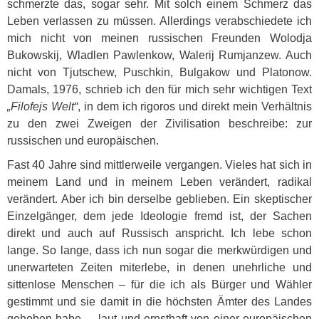
schmerzte das, sogar sehr. Mit solch einem Schmerz das
Leben verlassen zu müssen. Allerdings verabschiedete ich
mich nicht von meinen russischen Freunden Wolodja
Bukowskij, Wladlen Pawlenkow, Walerij Rumjanzew. Auch
nicht von Tjutschew, Puschkin, Bulgakow und Platonow.
Damals, 1976, schrieb ich den für mich sehr wichtigen Text
„Filofejs Welt“
, in dem ich rigoros und direkt mein Verhältnis
zu den zwei Zweigen der Zivilisation beschreibe: zur
russischen und europäischen.
Fast 40 Jahre sind mittlerweile vergangen. Vieles hat sich in
meinem Land und in meinem Leben verändert, radikal
verändert. Aber ich bin derselbe geblieben. Ein skeptischer
Einzelgänger, dem jede Ideologie fremd ist, der Sachen
direkt und auch auf Russisch anspricht. Ich lebe schon
lange. So lange, dass ich nun sogar die merkwürdigen und
unerwarteten Zeiten miterlebe, in denen unehrliche und
sittenlose Menschen – für die ich als Bürger und Wähler
gestimmt und sie damit in die höchsten Ämter des Landes
gehoben habe –, laut und ernsthaft von einer europäischen