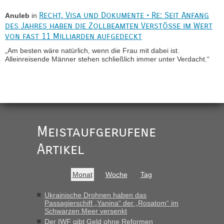
Recht, Visa und Dokumente • Re: Seit Anfang
Anuleb
in
des Jahres haben die Zollbeamten Verstöße im Wert
von fast 11 Milliarden aufgedeckt
„Am besten wäre natürlich, wenn die Frau mit dabei ist.
Alleinreisende Männer stehen schließlich immer unter Verdacht.“
Recht, Visa und Dokumente • Re: Seit Anfang
Frank
in
des Jahres haben die Zollbeamten Verstöße im Wert
von fast 11 Milliarden aufgedeckt
„Kein Zoll. Du musst an sich nur sagen dass das privat ist und du
nicht damit handeln willst. So lange das nicht Originalverpackt ist
Meistaufgerufene
und ersichlich das nicht neu sollte es keine Probleme geben“
Artikel
Recht, Visa und Dokumente • Deklaration
Eric
in
gebrauchter Kleidung beim Zoll
Monat
Woche
Tag
„Hallo Leute, ich weiß nicht, ob ich hier richtig bin mit meiner
Anfrage. Ich möchte 4 Umzugskartons mit gebrauchter Straßen
Kleidung bei der Einreise in die Ukraine mitnehmen. Es ist
Ukrainische Drohnen haben das
gebrauchte Kleidung...“
Passagierschiff „Yanina“ der „Rosatom“ im
Schwarzen Meer versenkt
Berichte und Reisetipps • Re: An welchem
lev
in
Der IWF gibt Geld ohne Reformen