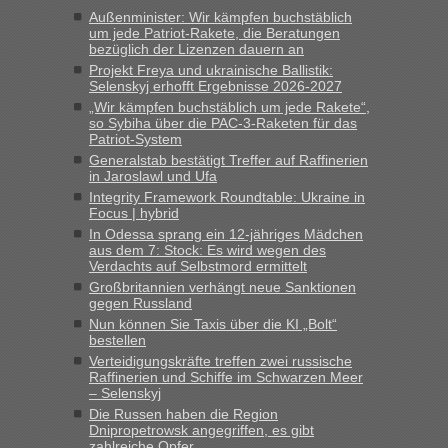
Berichte und Reisetipps • Re: An welchem
lev
in
Außenminister: Wir kämpfen buchstäblich
Grenzübergang zwischen Polen und der Ukraine geht
um jede Patriot-Rakete, die Beratungen
bezüglich der Lizenzen dauern an
es am schnellsten?
Projekt Freya und ukrainische Ballistik:
„Derzeit, ist es überall sehr voll an den Grenzen Ukraine/ Polen. Zb.
Selenskyj erhofft Ergebnisse 2026-2027
Krakovets 100 PKW ca. 10 h Wartezeit. Wollen Montag rüber,
„Wir kämpfen buchstäblich um jede Rakete“,
versuchen es sehr früh.“
so Sybiha über die PAC-3-Raketen für das
Patriot-System
Generalstab bestätigt Treffer auf Raffinerien
in Jaroslawl und Ufa
Integrity Framework Roundtable: Ukraine in
Focus | hybrid
In Odessa sprang ein 12-jähriges Mädchen
aus dem 7: Stock: Es wird wegen des
Verdachts auf Selbstmord ermittelt
Großbritannien verhängt neue Sanktionen
gegen Russland
Nun können Sie Taxis über die KI „Bolt“
bestellen
Verteidigungskräfte treffen zwei russische
Raffinerien und Schiffe im Schwarzen Meer
– Selenskyj
Die Russen haben die Region
Dnipropetrowsk angegriffen, es gibt
zahlreiche Opfer