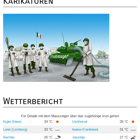
Karikaturen
Wetterbericht
Für Details mit dem Mauszeiger über das zugehörige Icon gehen
Kyjiw (Kiew)
34 °C
Ushhorod
35 °C
Lwiw (Lemberg)
33 °C
Iwano-Frankiwsk
31 °C
Rachiw
25 °C
Jassinja
27 °C