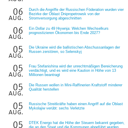
06
Durch die Angriffe der Russischen Föderation wurden vier
Bezirke der Oblast Dnipropetrowsk von der
aug.
Stromversorgung abgeschnitten
06
Ein Dollar zu 49 Hrywnja: Welchen Wechselkurs
prognostizieren Ökonomen bis Ende 2027?
aug.
05
Die Ukraine wird die ballistischen Abschussanlagen der
Russen zerstören, so Selenskyj
aug.
05
Frau Stefanishina wird der unrechtmäßigen Bereicherung
verdächtigt, und es wird eine Kaution in Höhe von 13
aug.
Millionen beantragt
05
Die Russen wollen in Mini-Raffinerien Kraftstoff minderer
Qualität herstellen
aug.
05
Russische Streitkräfte haben einen Angriff auf die Oblast
Mykolajiw verübt: sechs Verletzte
aug.
05
DTEK Energo hat die Höhe der Steuern bekannt gegeben,
die an den Staat und die Kommunen abgeführt wurden