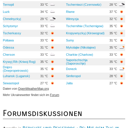
Ternopil
33 °C
Tscherniwzi (Czernowitz)
28 °C
Luzk
34 °C
Riwne
37 °C
Chmelnyzkyj
29 °C
Winnyzja
32 °C
Schytomyr
33 °C
Tschernihiw (Tschernigow)
35 °C
Tscherkassy
32 °C
Kropywnyzkyj (Kirowograd)
35 °C
Poltawa
33 °C
Sumy
31 °C
Odessa
31 °C
Mykolajiw (Nikolajew)
35 °C
Cherson
33 °C
Charkiw (Charkow)
33 °C
Saporischschja
Krywyj Rih (Kriwoj Rog)
35 °C
35 °C
(Saporoschje)
Dnipro
35 °C
Donezk
33 °C
(Dnepropetrowsk)
Luhansk (Lugansk)
31 °C
Simferopol
28 °C
Sewastopol
27 °C
Jalta
27 °C
Daten von
OpenWeatherMap.org
Mehr Ukrainewetter findet sich im
Forum
Forumsdiskussionen