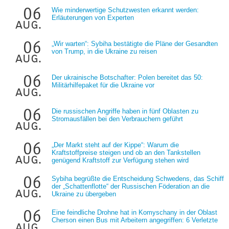
06
Wie minderwertige Schutzwesten erkannt werden:
Erläuterungen von Experten
aug.
06
„Wir warten“: Sybiha bestätigte die Pläne der Gesandten
von Trump, in die Ukraine zu reisen
aug.
06
Der ukrainische Botschafter: Polen bereitet das 50:
Militärhilfepaket für die Ukraine vor
aug.
06
Die russischen Angriffe haben in fünf Oblasten zu
Stromausfällen bei den Verbrauchern geführt
aug.
06
„Der Markt steht auf der Kippe“: Warum die
Kraftstoffpreise steigen und ob an den Tankstellen
aug.
genügend Kraftstoff zur Verfügung stehen wird
06
Sybiha begrüßte die Entscheidung Schwedens, das Schiff
der „Schattenflotte“ der Russischen Föderation an die
aug.
Ukraine zu übergeben
06
Eine feindliche Drohne hat in Komyschany in der Oblast
Cherson einen Bus mit Arbeitern angegriffen: 6 Verletzte
aug.