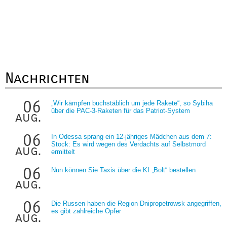
Nachrichten
06
„Wir kämpfen buchstäblich um jede Rakete“, so Sybiha
über die PAC-3-Raketen für das Patriot-System
aug.
06
In Odessa sprang ein 12-jähriges Mädchen aus dem 7:
Stock: Es wird wegen des Verdachts auf Selbstmord
aug.
ermittelt
06
Nun können Sie Taxis über die KI „Bolt“ bestellen
aug.
06
Die Russen haben die Region Dnipropetrowsk angegriffen,
es gibt zahlreiche Opfer
aug.