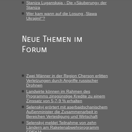
Staniza Luganskaja - Die «Säuberung» der
„Vielen Dank, mit einem Briefchen meiner Frau im Gepäck
Staniza
gab es keine Probleme“
Wer kam wann auf die Losung „Slawa
Ukrajini!“?
Anuleb
in
Recht, Visa und Dokumente • Re: Seit Anfang
des Jahres haben die Zollbeamten Verstöße im Wert von
fast 11 Milliarden aufgedeckt
Neue Themen im
„Am besten wäre natürlich, wenn die Frau mit dabei ist.
Forum
Alleinreisende Männer stehen schließlich immer unter
Verdacht.“
Frank
in
Recht, Visa und Dokumente • Re: Seit Anfang des
Jahres haben die Zollbeamten Verstöße im Wert von fast 11
Zwei Männer in der Region Cherson erlitten
Milliarden aufgedeckt
Verletzungen durch Angriffe russischer
Drohnen
„Kein Zoll. Du musst an sich nur sagen dass das privat ist
und du nicht damit handeln willst. So lange das nicht
Landwirte können im Rahmen des
Programms zinsgünstige Kredite zu einem
Originalverpackt ist und ersichlich das nicht neu sollte es
Zinssatz von 5-7-9 % erhalten
keine Probleme geben“
Selenskyj erörtert mit aserbaidschanischem
Außenminister die Zusammenarbeit in
Eric
in
Recht, Visa und Dokumente • Deklaration
Bereichen Verteidigung und Wirtschaft
gebrauchter Kleidung beim Zoll
Selenskyj meldet Teilnahme von zehn
Ländern am Raketenabwehrprogramm
„Hallo Leute, ich weiß nicht, ob ich hier richtig bin mit meiner
FREYJA