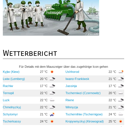
Wetterbericht
Für Details mit dem Mauszeiger über das zugehörige Icon gehen
Kyjiw (Kiew)
27 °C
Ushhorod
22 °C
Lwiw (Lemberg)
20 °C
Iwano-Frankiwsk
21 °C
Rachiw
17 °C
Jassinja
17 °C
Ternopil
22 °C
Tscherniwzi (Czernowitz)
20 °C
Luzk
22 °C
Riwne
22 °C
Chmelnyzkyj
22 °C
Winnyzja
21 °C
Schytomyr
21 °C
Tschernihiw (Tschernigow)
24 °C
Tscherkassy
24 °C
Kropywnyzkyj (Kirowograd)
25 °C