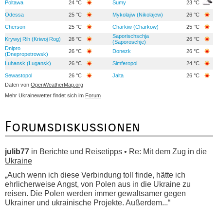
Poltawa
24 °C
Sumy
23 °C
Odessa
25 °C
Mykolajiw (Nikolajew)
26 °C
Cherson
25 °C
Charkiw (Charkow)
25 °C
Saporischschja
Krywyj Rih (Kriwoj Rog)
26 °C
26 °C
(Saporoschje)
Dnipro
26 °C
Donezk
26 °C
(Dnepropetrowsk)
Luhansk (Lugansk)
26 °C
Simferopol
24 °C
Sewastopol
26 °C
Jalta
26 °C
Daten von
OpenWeatherMap.org
Mehr Ukrainewetter findet sich im
Forum
Forumsdiskussionen
julib77
in
Berichte und Reisetipps • Re: Mit dem Zug in die
Ukraine
„Auch wenn ich diese Verbindung toll finde, hätte ich
ehrlicherweise Angst, von Polen aus in die Ukraine zu
reisen. Die Polen werden immer gewaltsamer gegen
Ukrainer und ukrainische Projekte. Außerdem...“