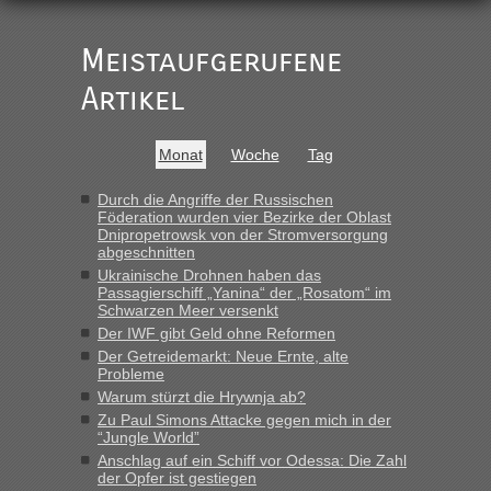
Der Link zum Anbieter ist ja da.
Meistaufgerufene
Ist korrekt, aber ich finde man hätte trotzdem im Text gleich
darauf hinweisen können.
Artikel
War aber nicht "böse" gemeint ...
Bis jetzt sind die Tickets auch noch nicht auf der Webseite
buchbar - warum auch immer ...
Monat
Woche
Tag
Hab´s versucht - bekomme aber immer angezeigt "auf dieser
Strecke fahren wir nicht"
Durch die Angriffe der Russischen
Föderation wurden vier Bezirke der Oblast
Dnipropetrowsk von der Stromversorgung
abgeschnitten
“
Ukrainische Drohnen haben das
Passagierschiff „Yanina“ der „Rosatom“ im
MHG1023
in
Berichte und Reisetipps • Re: Mit dem Zug in
Schwarzen Meer versenkt
die Ukraine
Der IWF gibt Geld ohne Reformen
Der Getreidemarkt: Neue Ernte, alte
„Man sollte aber explizit dazu schreiben, daß es ein Zug von
Probleme
LeoExpress ist - und nur auf deren Webseite kann man die
Warum stürzt die Hrywnja ab?
Fahrkarten kaufen. Zumindest ist es die erste Umsteigefreie
Verbindung von Deutschland...“
Zu Paul Simons Attacke gegen mich in der
“Jungle World”
Anschlag auf ein Schiff vor Odessa: Die Zahl
Eric
in
Recht, Visa und Dokumente • Re: Deklaration
der Opfer ist gestiegen
gebrauchter Kleidung beim Zoll