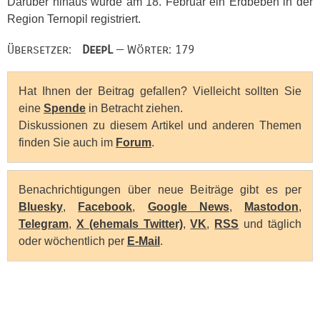
Darüber hinaus wurde am 18. Februar ein Erdbeben in der
Region Ternopil registriert.
Übersetzer:
DeepL
— Wörter: 179
Hat Ihnen der Beitrag gefallen? Vielleicht sollten Sie
eine
Spende
in Betracht ziehen.
Diskussionen zu diesem Artikel und anderen Themen
finden Sie auch im
Forum
.
Benachrichtigungen über neue Beiträge gibt es per
Bluesky
,
Facebook
,
Google News
,
Mastodon
,
Telegram
,
X (ehemals Twitter)
,
VK
,
RSS
und täglich
oder wöchentlich per
E-Mail
.