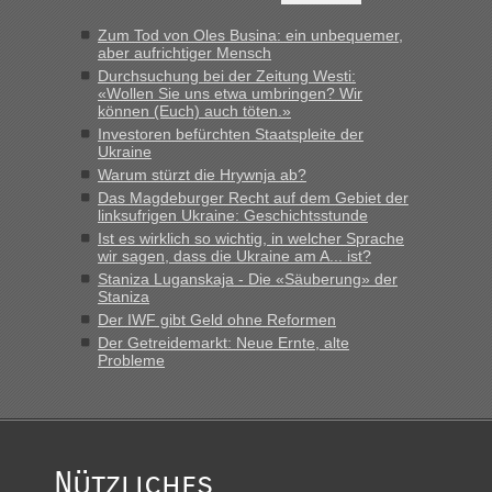
„Bin am Montag 15.6.26 um 8 Uhr in Urgyniw ausgereist,
das erste Mal an einem Montagmorgen ca. 15 Fahrzeuge
Zum Tod von Oles Busina: ein unbequemer,
vor mir, bin sonst der Erste oder Zweite, egal, nach ca 20
aber aufrichtiger Mensch
Minuten wurde dann die nächste Welle...“
Durchsuchung bei der Zeitung Westi:
«Wollen Sie uns etwa umbringen? Wir
können (Euch) auch töten.»
lev
in
Berichte und Reisetipps • Re: An welchem
Investoren befürchten Staatspleite der
Grenzübergang zwischen Polen und der Ukraine geht es am
Ukraine
schnellsten?
Warum stürzt die Hrywnja ab?
„Derzeit, ist es überall sehr voll an den Grenzen Ukraine/
Das Magdeburger Recht auf dem Gebiet der
Polen. Zb. Krakovets 100 PKW ca. 10 h Wartezeit. Wollen
linksufrigen Ukraine: Geschichtsstunde
Montag rüber, versuchen es sehr früh.“
Ist es wirklich so wichtig, in welcher Sprache
wir sagen, dass die Ukraine am A... ist?
Staniza Luganskaja - Die «Säuberung» der
Staniza
Der IWF gibt Geld ohne Reformen
Der Getreidemarkt: Neue Ernte, alte
Probleme
Nützliches