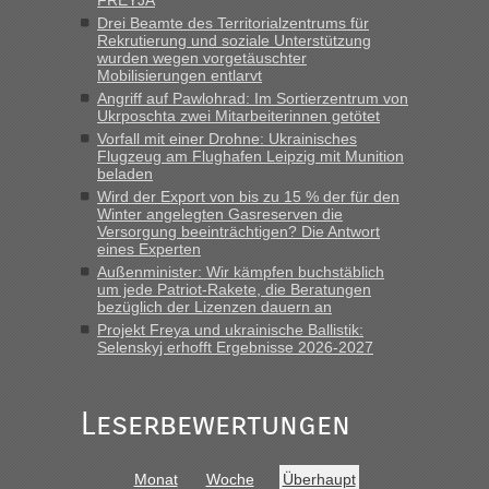
Anfrage. Ich möchte 4 Umzugskartons mit gebrauchter
Drei Beamte des Territorialzentrums für
Straßen Kleidung bei der Einreise in die Ukraine
Rekrutierung und soziale Unterstützung
mitnehmen. Es ist gebrauchte Kleidung...“
wurden wegen vorgetäuschter
Mobilisierungen entlarvt
lev
in
Berichte und Reisetipps • Re: An welchem
Angriff auf Pawlohrad: Im Sortierzentrum von
Grenzübergang zwischen Polen und der Ukraine geht es am
Ukrposchta zwei Mitarbeiterinnen getötet
schnellsten?
Vorfall mit einer Drohne: Ukrainisches
Flugzeug am Flughafen Leipzig mit Munition
„Wir sind mit unserem Wohnmobil, wie geplant am Montag
beladen
15.6. in Krakovets rüber. Sehr zeitig los gegen 5 Uhr in der
Wird der Export von bis zu 15 % der für den
Früh. Mit sehr sehr wenig Verkehr, super bis zur Grenze. Nur
Winter angelegten Gasreserven die
8 PKW vor der Schranke....“
Versorgung beeinträchtigen? Die Antwort
eines Experten
Frank
in
Berichte und Reisetipps • Re: An welchem
Außenminister: Wir kämpfen buchstäblich
Grenzübergang zwischen Polen und der Ukraine geht es am
um jede Patriot-Rakete, die Beratungen
bezüglich der Lizenzen dauern an
schnellsten?
Projekt Freya und ukrainische Ballistik:
„Gestern 6 Stunden warten vor der Grenze Richtung Polen
Selenskyj erhofft Ergebnisse 2026-2027
in Krakowez mit dem Kleinbus. Abfertigung ging dann
schnell da auch Passagiere mit EU-Pass dabei waren“
Leserbewertungen
Bernd D-UA
in
Berichte und Reisetipps • Re: An welchem
Grenzübergang zwischen Polen und der Ukraine geht es am
schnellsten?
Monat
Woche
Überhaupt