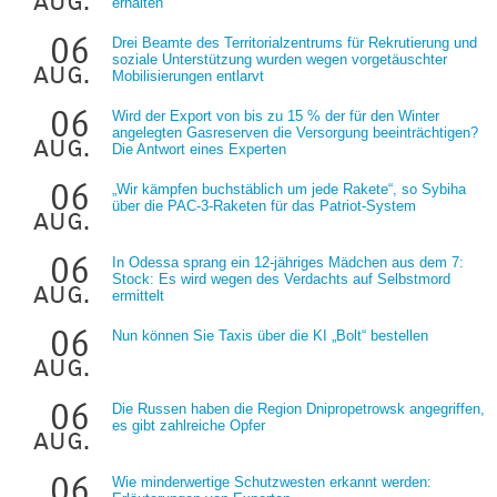
aug.
erhalten
06
Drei Beamte des Territorialzentrums für Rekrutierung und
soziale Unterstützung wurden wegen vorgetäuschter
aug.
Mobilisierungen entlarvt
06
Wird der Export von bis zu 15 % der für den Winter
angelegten Gasreserven die Versorgung beeinträchtigen?
aug.
Die Antwort eines Experten
06
„Wir kämpfen buchstäblich um jede Rakete“, so Sybiha
über die PAC-3-Raketen für das Patriot-System
aug.
06
In Odessa sprang ein 12-jähriges Mädchen aus dem 7:
Stock: Es wird wegen des Verdachts auf Selbstmord
aug.
ermittelt
06
Nun können Sie Taxis über die KI „Bolt“ bestellen
aug.
06
Die Russen haben die Region Dnipropetrowsk angegriffen,
es gibt zahlreiche Opfer
aug.
06
Wie minderwertige Schutzwesten erkannt werden: