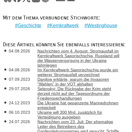
Mit dem Thema verbundene Stichworte:
Geschichte
Kernkraftwerk
Westinghouse
Diese Artikel könnten Sie ebenfalls interessieren:
04.08.2026
Nachrichten vom 4. August: Stromausfall im
Kernkraftwerk Saporischschja, Russland will
die Wasserversorgung in der Ukraine
lahmlegen
04.08.2026
Im Kernkraftwerk Saporischschja wurde ein
weiterer Stromausfall verzeichnet
07.09.2023
Danilow erklärte, warum die Invasoren
"Wahlen" in der VOT abhalten
29.07.2026
Selenskyj: Die Rückgabe der Krim steht
derzeit nicht auf der Tagesordnung der
Friedensverhandlungen
24.12.2023
Die Ukraine hat gepanzerte Marinedrohnen
entwickelt
06.10.2023
Ukraine will 300 Mrd. zusätzlich für
Verteidigung ausgeben
24.07.2026
Nachrichten vom 23. Juli: Der ehemalige
Leiter des Betreibers des
Gasfernleitungsnetzes wird gesucht; Schiffe