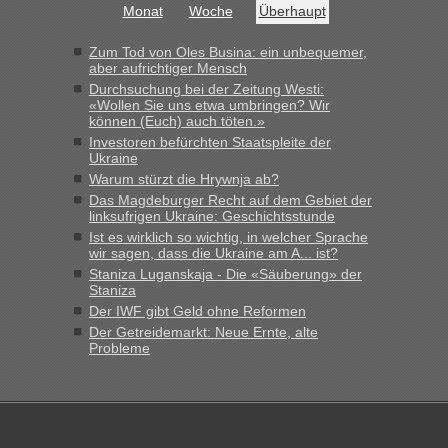
Monat
Woche
Überhaupt
Grenzübergang zwischen Polen und der Ukraine geht es am
schnellsten?
Zum Tod von Oles Busina: ein unbequemer,
„Bin am Montag 15.6.26 um 8 Uhr in Urgyniw ausgereist,
aber aufrichtiger Mensch
das erste Mal an einem Montagmorgen ca. 15 Fahrzeuge
Durchsuchung bei der Zeitung Westi:
vor mir, bin sonst der Erste oder Zweite, egal, nach ca 20
«Wollen Sie uns etwa umbringen? Wir
Minuten wurde dann die nächste Welle...“
können (Euch) auch töten.»
Investoren befürchten Staatspleite der
lev
in
Berichte und Reisetipps • Re: An welchem
Ukraine
Grenzübergang zwischen Polen und der Ukraine geht es am
Warum stürzt die Hrywnja ab?
schnellsten?
Das Magdeburger Recht auf dem Gebiet der
linksufrigen Ukraine: Geschichtsstunde
„Derzeit, ist es überall sehr voll an den Grenzen Ukraine/
Ist es wirklich so wichtig, in welcher Sprache
Polen. Zb. Krakovets 100 PKW ca. 10 h Wartezeit. Wollen
wir sagen, dass die Ukraine am A... ist?
Montag rüber, versuchen es sehr früh.“
Staniza Luganskaja - Die «Säuberung» der
Staniza
Der IWF gibt Geld ohne Reformen
Der Getreidemarkt: Neue Ernte, alte
Probleme