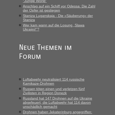
“Jungle World”
Anschlag auf ein Schiff vor Odessa: Die Zahl
Eric
in
Recht, Visa und Dokumente • Re: Deklaration
der Opfer ist gestiegen
gebrauchter Kleidung beim Zoll
Staniza Luganskaja - Die «Säuberung» der
„Vielen Dank, mit einem Briefchen meiner Frau im Gepäck
Staniza
gab es keine Probleme“
Wer kam wann auf die Losung „Slawa
Ukrajini!“?
Anuleb
in
Recht, Visa und Dokumente • Re: Seit Anfang
des Jahres haben die Zollbeamten Verstöße im Wert von
fast 11 Milliarden aufgedeckt
Neue Themen im
„Am besten wäre natürlich, wenn die Frau mit dabei ist.
Forum
Alleinreisende Männer stehen schließlich immer unter
Verdacht.“
Frank
in
Recht, Visa und Dokumente • Re: Seit Anfang des
Jahres haben die Zollbeamten Verstöße im Wert von fast 11
Luftabwehr neutralisiert 114 russische
Milliarden aufgedeckt
Kamikaze-Drohnen
„Kein Zoll. Du musst an sich nur sagen dass das privat ist
Russen töten einen und verletzen fünf
und du nicht damit handeln willst. So lange das nicht
Zivilisten in Region Donezk
Originalverpackt ist und ersichlich das nicht neu sollte es
Russland hat 147 Drohnen auf die Ukraine
abgefeuert; die Luftabwehr hat 114 davon
keine Probleme geben“
unschädlich gemacht
Drohnen haben Jekaterinburg angegriffen:
Eric
in
Recht, Visa und Dokumente • Deklaration