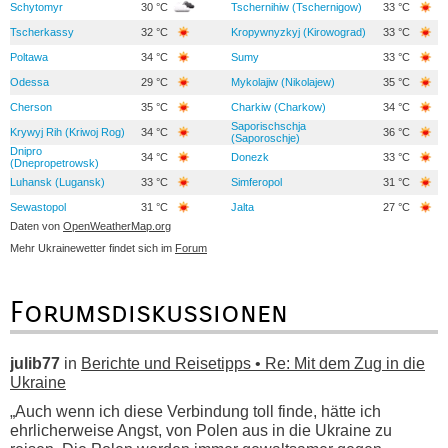
Schytomyr
30 °C
Tschernihiw (Tschernigow)
33 °C
Tscherkassy
32 °C
Kropywnyzkyj (Kirowograd)
33 °C
Poltawa
34 °C
Sumy
33 °C
Odessa
29 °C
Mykolajiw (Nikolajew)
35 °C
Cherson
35 °C
Charkiw (Charkow)
34 °C
Saporischschja
Krywyj Rih (Kriwoj Rog)
34 °C
36 °C
(Saporoschje)
Dnipro
34 °C
Donezk
33 °C
(Dnepropetrowsk)
Luhansk (Lugansk)
33 °C
Simferopol
31 °C
Sewastopol
31 °C
Jalta
27 °C
Daten von
OpenWeatherMap.org
Mehr Ukrainewetter findet sich im
Forum
Forumsdiskussionen
julib77
in
Berichte und Reisetipps • Re: Mit dem Zug in die
Ukraine
„Auch wenn ich diese Verbindung toll finde, hätte ich
ehrlicherweise Angst, von Polen aus in die Ukraine zu