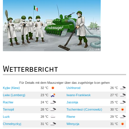
Wetterbericht
Für Details mit dem Mauszeiger über das zugehörige Icon gehen
Kyjiw (Kiew)
32 °C
Ushhorod
26 °C
Lwiw (Lemberg)
23 °C
Iwano-Frankiwsk
27 °C
Rachiw
24 °C
Jassinja
25 °C
Ternopil
28 °C
Tscherniwzi (Czernowitz)
30 °C
Luzk
28 °C
Riwne
29 °C
Chmelnyzkyj
31 °C
Winnyzja
31 °C