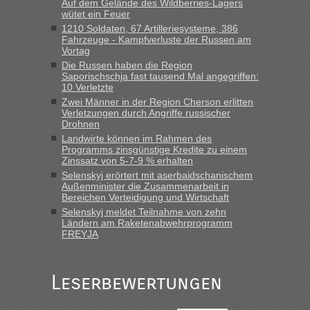
Auf dem Gelände des Wildberries-Lagers
gebrauchter Kleidung beim Zoll
wütet ein Feuer
„Hallo Leute, ich weiß nicht, ob ich hier richtig bin mit meiner
1210 Soldaten, 67 Artilleriesysteme, 386
Fahrzeuge - Kampfverluste der Russen am
Anfrage. Ich möchte 4 Umzugskartons mit gebrauchter
Vortag
Straßen Kleidung bei der Einreise in die Ukraine
Die Russen haben die Region
mitnehmen. Es ist gebrauchte Kleidung...“
Saporischschja fast tausend Mal angegriffen:
10 Verletzte
lev
in
Berichte und Reisetipps • Re: An welchem
Zwei Männer in der Region Cherson erlitten
Grenzübergang zwischen Polen und der Ukraine geht es am
Verletzungen durch Angriffe russischer
schnellsten?
Drohnen
Landwirte können im Rahmen des
„Wir sind mit unserem Wohnmobil, wie geplant am Montag
Programms zinsgünstige Kredite zu einem
15.6. in Krakovets rüber. Sehr zeitig los gegen 5 Uhr in der
Zinssatz von 5-7-9 % erhalten
Früh. Mit sehr sehr wenig Verkehr, super bis zur Grenze. Nur
Selenskyj erörtert mit aserbaidschanischem
8 PKW vor der Schranke....“
Außenminister die Zusammenarbeit in
Bereichen Verteidigung und Wirtschaft
Frank
in
Berichte und Reisetipps • Re: An welchem
Selenskyj meldet Teilnahme von zehn
Grenzübergang zwischen Polen und der Ukraine geht es am
Ländern am Raketenabwehrprogramm
schnellsten?
FREYJA
„Gestern 6 Stunden warten vor der Grenze Richtung Polen
in Krakowez mit dem Kleinbus. Abfertigung ging dann
Leserbewertungen
schnell da auch Passagiere mit EU-Pass dabei waren“
Bernd D-UA
in
Berichte und Reisetipps • Re: An welchem