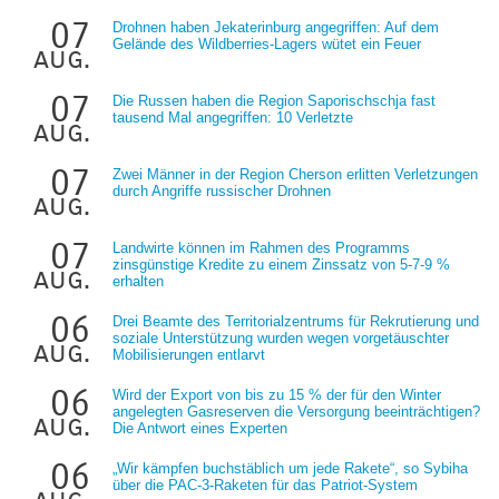
07
Drohnen haben Jekaterinburg angegriffen: Auf dem
Gelände des Wildberries-Lagers wütet ein Feuer
aug.
07
Die Russen haben die Region Saporischschja fast
tausend Mal angegriffen: 10 Verletzte
aug.
07
Zwei Männer in der Region Cherson erlitten Verletzungen
durch Angriffe russischer Drohnen
aug.
07
Landwirte können im Rahmen des Programms
zinsgünstige Kredite zu einem Zinssatz von 5-7-9 %
aug.
erhalten
06
Drei Beamte des Territorialzentrums für Rekrutierung und
soziale Unterstützung wurden wegen vorgetäuschter
aug.
Mobilisierungen entlarvt
06
Wird der Export von bis zu 15 % der für den Winter
angelegten Gasreserven die Versorgung beeinträchtigen?
aug.
Die Antwort eines Experten
06
„Wir kämpfen buchstäblich um jede Rakete“, so Sybiha
über die PAC-3-Raketen für das Patriot-System