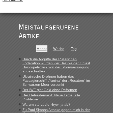
„
Der Link zum Anbieter ist ja da.
Meistaufgerufene
Ist korrekt, aber ich finde man hätte trotzdem im Text gleich
darauf hinweisen können.
Artikel
War aber nicht "böse" gemeint ...
Bis jetzt sind die Tickets auch noch nicht auf der Webseite
buchbar - warum auch immer ...
Monat
Woche
Tag
Hab´s versucht - bekomme aber immer angezeigt "auf dieser
Strecke fahren wir nicht"
Durch die Angriffe der Russischen
Föderation wurden vier Bezirke der Oblast
Dnipropetrowsk von der Stromversorgung
abgeschnitten
“
Ukrainische Drohnen haben das
Passagierschiff „Yanina“ der „Rosatom“ im
MHG1023
in
Berichte und Reisetipps • Re: Mit dem Zug in
Schwarzen Meer versenkt
die Ukraine
Der IWF gibt Geld ohne Reformen
Der Getreidemarkt: Neue Ernte, alte
„Man sollte aber explizit dazu schreiben, daß es ein Zug von
Probleme
LeoExpress ist - und nur auf deren Webseite kann man die
Warum stürzt die Hrywnja ab?
Fahrkarten kaufen. Zumindest ist es die erste Umsteigefreie
Verbindung von Deutschland...“
Zu Paul Simons Attacke gegen mich in der