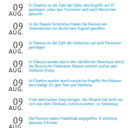
09
In Charkiw ist die Zahl der Opfer des Angriffs auf 37
gestiegen; unter den Trümmern wird nach Menschen
aug.
gesucht
09
In der Region Schytomyr haben die Russen ein
Unternehmen mit deutschem Kapital getroffen
aug.
09
In Odessa ist die Zahl der Verletzten auf acht Personen
gestiegen
aug.
09
In Odessa wurden durch den nächtlichen Beschuss durch
die Russische Föderation Häuser zerstört und es gibt
aug.
Verletzte (Foto)
09
In Charkiw wurden durch russische Angriffe Hochhäuser
beschädigt: Es gibt Tote und Verletzte
aug.
09
Putin wird keinen Sieg erringen, die Ukraine hat nicht vor,
sich aus dem Donbass zurückzuziehen, so Selenskyj
aug.
09
Die Russen haben Pawlohrad angegriffen: 9 Verletzte,
darunter 4 Kinder
aug.