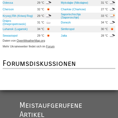
Odessa
29 °C
Mykolajiw (Nikolajew)
31 °C
Cherson
32 °C
Charkiw (Charkow)
27 °C
Saporischschja
Krywyj Rih (Kriwoj Rog)
29 °C
33 °C
(Saporoschje)
Dnipro
31 °C
Donezk
34 °C
(Dnepropetrowsk)
Luhansk (Lugansk)
34 °C
Simferopol
30 °C
Sewastopol
29 °C
Jalta
28 °C
Daten von
OpenWeatherMap.org
Mehr Ukrainewetter findet sich im
Forum
Forumsdiskussionen
Meistaufgerufene
Artikel