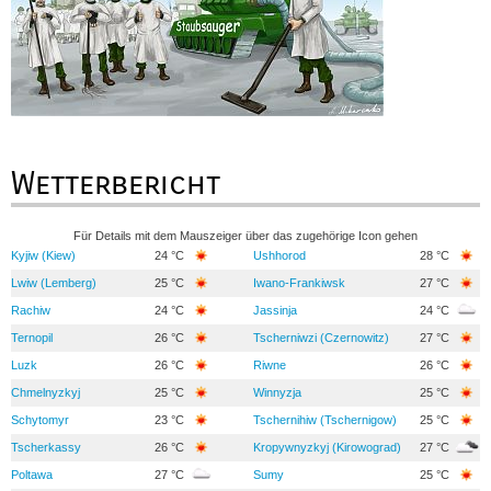
Wetterbericht
Für Details mit dem Mauszeiger über das zugehörige Icon gehen
Kyjiw (Kiew)
24 °C
Ushhorod
28 °C
Lwiw (Lemberg)
25 °C
Iwano-Frankiwsk
27 °C
Rachiw
24 °C
Jassinja
24 °C
Ternopil
26 °C
Tscherniwzi (Czernowitz)
27 °C
Luzk
26 °C
Riwne
26 °C
Chmelnyzkyj
25 °C
Winnyzja
25 °C
Schytomyr
23 °C
Tschernihiw (Tschernigow)
25 °C
Tscherkassy
26 °C
Kropywnyzkyj (Kirowograd)
27 °C
Poltawa
27 °C
Sumy
25 °C